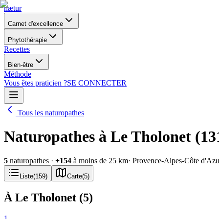
nætur
Carnet d'excellence
Phytothérapie
Recettes
Bien-être
Méthode
Vous êtes praticien ?
SE CONNECTER
Tous les naturopathes
Naturopathes à Le Tholonet (13
5
naturopathes
·
+
154
à moins de 25 km
· Provence-Alpes-Côte d'Azu
Liste
(
159
)
Carte
(
5
)
À Le Tholonet
(
5
)
1