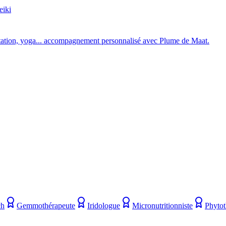
eiki
éditation, yoga... accompagnement personnalisé avec Plume de Maat.
ch
Gemmothérapeute
Iridologue
Micronutritionniste
Phytot