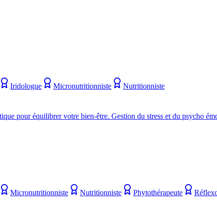
Iridologue
Micronutritionniste
Nutritionniste
ique pour équilibrer votre bien-être. Gestion du stress et du psycho ém
Micronutritionniste
Nutritionniste
Phytothérapeute
Réflex