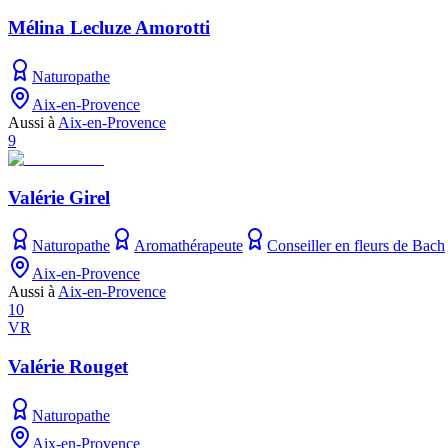
Mélina Lecluze Amorotti
Naturopathe
Aix-en-Provence
Aussi à
Aix-en-Provence
9
Valérie Girel
Naturopathe
Aromathérapeute
Conseiller en fleurs de Bach
Aix-en-Provence
Aussi à
Aix-en-Provence
10
VR
Valérie Rouget
Naturopathe
Aix-en-Provence