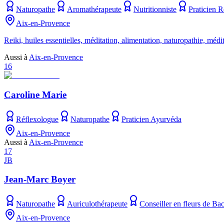
Naturopathe
Aromathérapeute
Nutritionniste
Praticien R
Aix-en-Provence
Reiki, huiles essentielles, méditation, alimentation, naturopathie, m
Aussi à
Aix-en-Provence
16
Caroline Marie
Réflexologue
Naturopathe
Praticien Ayurvéda
Aix-en-Provence
Aussi à
Aix-en-Provence
17
JB
Jean-Marc Boyer
Naturopathe
Auriculothérapeute
Conseiller en fleurs de Ba
Aix-en-Provence