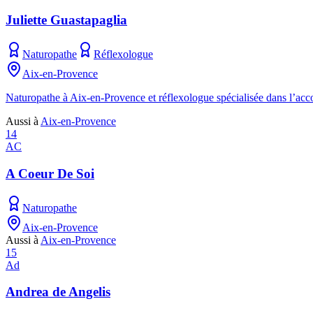
Juliette Guastapaglia
Naturopathe
Réflexologue
Aix-en-Provence
Naturopathe à Aix-en-Provence et réflexologue spécialisée dans l’ac
Aussi à
Aix-en-Provence
14
AC
A Coeur De Soi
Naturopathe
Aix-en-Provence
Aussi à
Aix-en-Provence
15
Ad
Andrea de Angelis