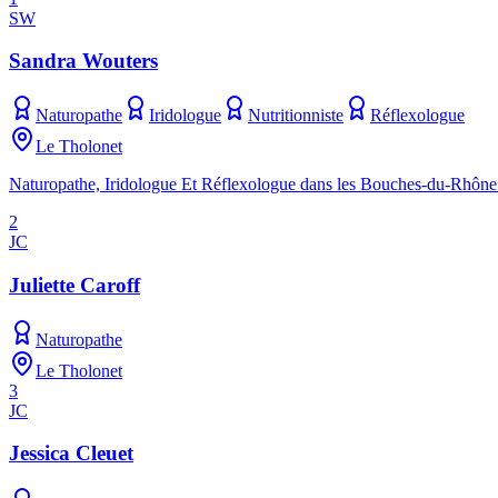
SW
Sandra Wouters
Naturopathe
Iridologue
Nutritionniste
Réflexologue
Le Tholonet
Naturopathe, Iridologue Et Réflexologue dans les Bouches-du-Rhône -
2
JC
Juliette Caroff
Naturopathe
Le Tholonet
3
JC
Jessica Cleuet