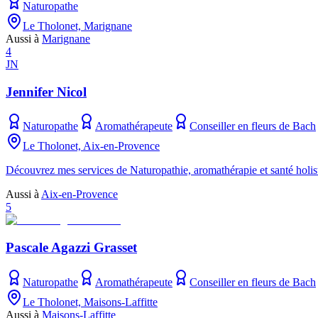
Naturopathe
Le Tholonet, Marignane
Aussi à
Marignane
4
JN
Jennifer Nicol
Naturopathe
Aromathérapeute
Conseiller en fleurs de Bach
Le Tholonet, Aix-en-Provence
Découvrez mes services de Naturopathie, aromathérapie et santé holist
Aussi à
Aix-en-Provence
5
Pascale Agazzi Grasset
Naturopathe
Aromathérapeute
Conseiller en fleurs de Bach
Le Tholonet, Maisons-Laffitte
Aussi à
Maisons-Laffitte