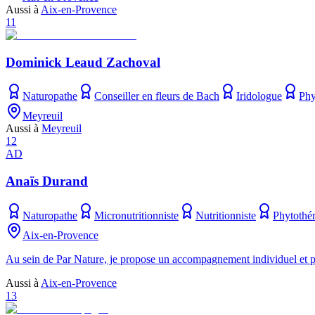
Aussi à
Aix-en-Provence
11
Dominick Leaud Zachoval
Naturopathe
Conseiller en fleurs de Bach
Iridologue
Phy
Meyreuil
Aussi à
Meyreuil
12
AD
Anaïs Durand
Naturopathe
Micronutritionniste
Nutritionniste
Phytothé
Aix-en-Provence
Au sein de Par Nature, je propose un accompagnement individuel et per
Aussi à
Aix-en-Provence
13