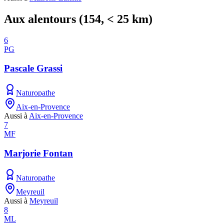
Aux alentours
(
154
, < 25 km)
6
PG
Pascale Grassi
Naturopathe
Aix-en-Provence
Aussi à
Aix-en-Provence
7
MF
Marjorie Fontan
Naturopathe
Meyreuil
Aussi à
Meyreuil
8
ML