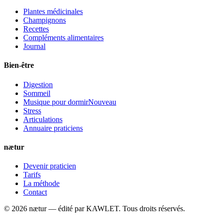
Plantes médicinales
Champignons
Recettes
Compléments alimentaires
Journal
Bien-être
Digestion
Sommeil
Musique pour dormir
Nouveau
Stress
Articulations
Annuaire praticiens
nætur
Devenir praticien
Tarifs
La méthode
Contact
©
2026
nætur — édité par
KAWLET
. Tous droits réservés.