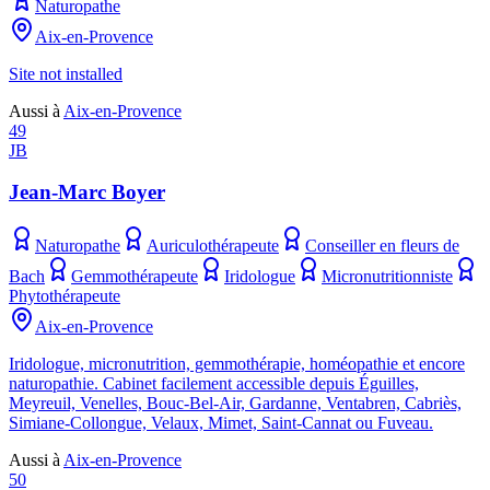
Naturopathe
Aix-en-Provence
Site not installed
Aussi à
Aix-en-Provence
49
JB
Jean-Marc Boyer
Naturopathe
Auriculothérapeute
Conseiller en fleurs de
Bach
Gemmothérapeute
Iridologue
Micronutritionniste
Phytothérapeute
Aix-en-Provence
Iridologue, micronutrition, gemmothérapie, homéopathie et encore
naturopathie. Cabinet facilement accessible depuis Éguilles,
Meyreuil, Venelles, Bouc-Bel-Air, Gardanne, Ventabren, Cabriès,
Simiane-Collongue, Velaux, Mimet, Saint-Cannat ou Fuveau.
Aussi à
Aix-en-Provence
50