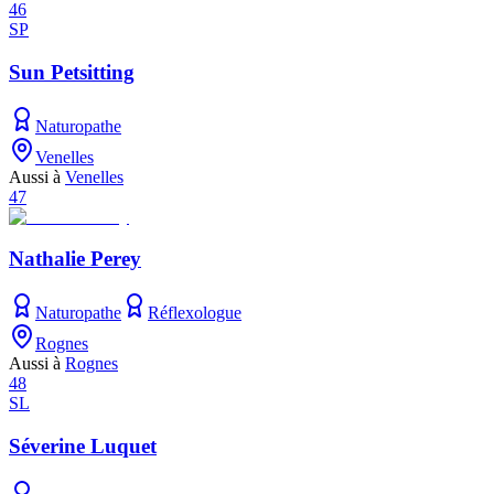
46
SP
Sun Petsitting
Naturopathe
Venelles
Aussi à
Venelles
47
Nathalie Perey
Naturopathe
Réflexologue
Rognes
Aussi à
Rognes
48
SL
Séverine Luquet