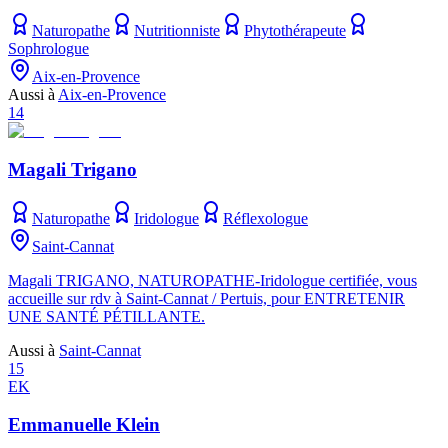
Naturopathe
Nutritionniste
Phytothérapeute
Sophrologue
Aix-en-Provence
Aussi à
Aix-en-Provence
14
Magali Trigano
Naturopathe
Iridologue
Réflexologue
Saint-Cannat
Magali TRIGANO, NATUROPATHE-Iridologue certifiée, vous
accueille sur rdv à Saint-Cannat / Pertuis, pour ENTRETENIR
UNE SANTÉ PÉTILLANTE.
Aussi à
Saint-Cannat
15
EK
Emmanuelle Klein