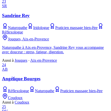
23
SR
Sandrine Rey
Naturopathe
Iridologue
Praticien massage bien-être
Réflexologue
Jouques, Aix-en-Provence
Naturopathe à Aix-en-Provence, Sandrine Rey vous accompagne
avec douceur : stress, fatigue, digestion.
Aussi à
Jouques
·
Aix-en-Provence
24
AB
Angélique Bourges
Réflexologue
Naturopathe
Praticien massage bien-être
Coudoux
Aussi à
Coudoux
25