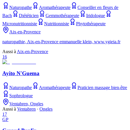
Naturopathe
Aromathérapeute
Conseiller en fleurs de
Bach
Diététicien
Gemmothérapeute
Iridologue
Micronutritionniste
Nutritionniste
Phytothérapeute
Aix-en-Provence
naturopathie, Aix-en-Provence emmanuelle klein, www.ygieia.fr
Aussi à
Aix-en-Provence
16
Ayito N'Guema
Naturopathe
Aromathérapeute
Praticien massage bien-être
Sophrologue
Ventabren, Ongles
Aussi à
Ventabren
·
Ongles
17
GP