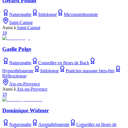
Gerard Poulin
Naturopathe
Iridologue
Micronutritionniste
Saint-Cannat
Aussi à
Saint-Cannat
18
Gaelle Polge
Naturopathe
Conseiller en fleurs de Bach
Hypnothérapeute
Iridologue
Praticien massage bien-être
Réflexologue
Aix-en-Provence
Aussi à
Aix-en-Provence
19
Dominique Widmer
Naturopathe
Aromathérapeute
Conseiller en fleurs de