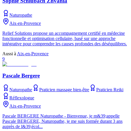
Sophie Schlubach Zhvania
Naturopathe
Aix-en-Provence
Relief Solutions propose un accompagnement certifié en médecine
fonctionnelle et optimisation cellulaire, basé sur une approche
intégrative pour comprendre les causes profondes des déséquilibres.
Aussi à
Aix-en-Provence
9
Pascale Bergere
Naturopathe
Praticien massage bien-être
Praticien Reiki
Réflexologue
Aix-en-Provence
Pascale BERGERE Naturopathe - Bienvenue, je m&39;appelle
Pascale BERGERE, Naturopathe, je me suis formée durant 3 ans
auprès de l&39;écol...