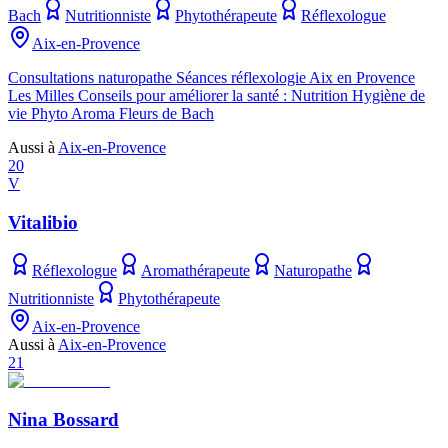
Bach
Nutritionniste
Phytothérapeute
Réflexologue
Aix-en-Provence
Consultations naturopathe Séances réflexologie Aix en Provence
Les Milles Conseils pour améliorer la santé : Nutrition Hygiène de
vie Phyto Aroma Fleurs de Bach
Aussi à
Aix-en-Provence
20
V
Vitalibio
Réflexologue
Aromathérapeute
Naturopathe
Nutritionniste
Phytothérapeute
Aix-en-Provence
Aussi à
Aix-en-Provence
21
Nina Bossard