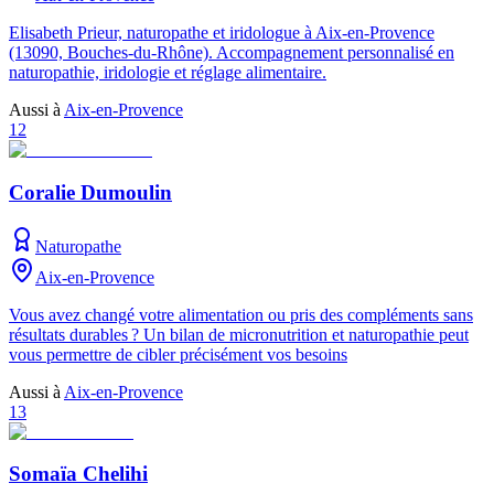
Elisabeth Prieur, naturopathe et iridologue à Aix-en-Provence
(13090, Bouches-du-Rhône). Accompagnement personnalisé en
naturopathie, iridologie et réglage alimentaire.
Aussi à
Aix-en-Provence
12
Coralie Dumoulin
Naturopathe
Aix-en-Provence
Vous avez changé votre alimentation ou pris des compléments sans
résultats durables ? Un bilan de micronutrition et naturopathie peut
vous permettre de cibler précisément vos besoins
Aussi à
Aix-en-Provence
13
Somaïa Chelihi