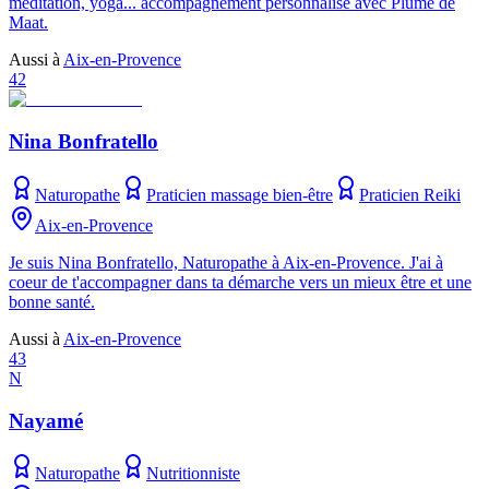
méditation, yoga... accompagnement personnalisé avec Plume de
Maat.
Aussi à
Aix-en-Provence
42
Nina Bonfratello
Naturopathe
Praticien massage bien-être
Praticien Reiki
Aix-en-Provence
Je suis Nina Bonfratello, Naturopathe à Aix-en-Provence. J'ai à
coeur de t'accompagner dans ta démarche vers un mieux être et une
bonne santé.
Aussi à
Aix-en-Provence
43
N
Nayamé
Naturopathe
Nutritionniste