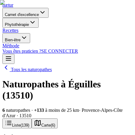
nætur
Carnet d'excellence
Phytothérapie
Recettes
Bien-être
Méthode
Vous êtes praticien ?
SE CONNECTER
Tous les naturopathes
Naturopathes à Éguilles
(13510)
6
naturopathes
·
+
133
à moins de 25 km
· Provence-Alpes-Côte
d'Azur
· 13510
Liste
(
139
)
Carte
(
6
)