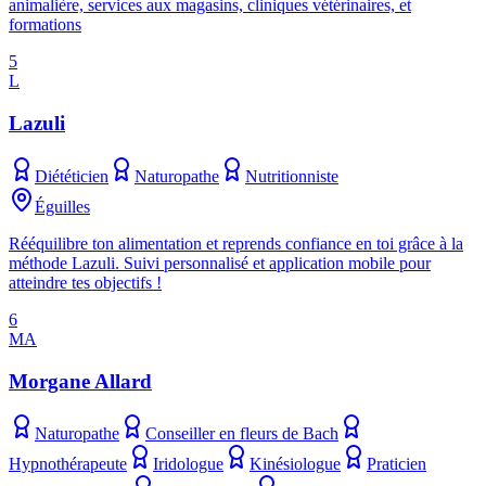
animalière, services aux magasins, cliniques vétérinaires, et
formations
5
L
Lazuli
Diététicien
Naturopathe
Nutritionniste
Éguilles
Rééquilibre ton alimentation et reprends confiance en toi grâce à la
méthode Lazuli. Suivi personnalisé et application mobile pour
atteindre tes objectifs !
6
MA
Morgane Allard
Naturopathe
Conseiller en fleurs de Bach
Hypnothérapeute
Iridologue
Kinésiologue
Praticien