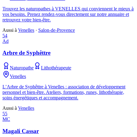
Trouvez les naturopathes à VENELLES qui conviennent le mieux à
vos besoins. Prenez rendez-vous directement sur notre annuaire et
retrouvez votre bien-être.
Aussi à
Venelles
·
Salon-de-Provence
54
Ad
Arbre de Syphêttre
Naturopathe
Lithothérapeute
Venelles
L’Arbre de Syphêttre à Venelles : association de développement
personnel et bien-être. Ateliers, formations, runes, lithothérapie,
soins énergétiques et accompagnement.
Aussi à
Venelles
55
MC
Magali Cassar