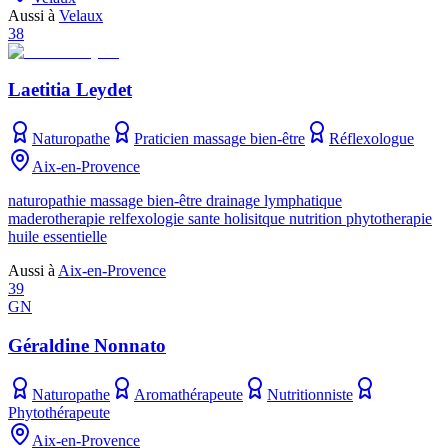
Aussi à
Velaux
38
Laetitia Leydet
Naturopathe
Praticien massage bien-être
Réflexologue
Aix-en-Provence
naturopathie massage bien-être drainage lymphatique
maderotherapie relfexologie sante holisitque nutrition phytotherapie
huile essentielle
Aussi à
Aix-en-Provence
39
GN
Géraldine Nonnato
Naturopathe
Aromathérapeute
Nutritionniste
Phytothérapeute
Aix-en-Provence