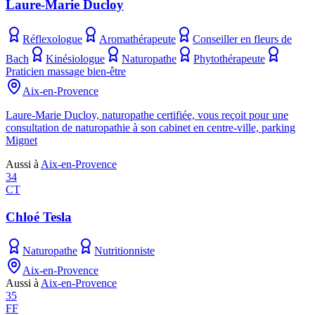
Laure-Marie Ducloy
Réflexologue
Aromathérapeute
Conseiller en fleurs de
Bach
Kinésiologue
Naturopathe
Phytothérapeute
Praticien massage bien-être
Aix-en-Provence
Laure-Marie Ducloy, naturopathe certifiée, vous reçoit pour une
consultation de naturopathie à son cabinet en centre-ville, parking
Mignet
Aussi à
Aix-en-Provence
34
CT
Chloé Tesla
Naturopathe
Nutritionniste
Aix-en-Provence
Aussi à
Aix-en-Provence
35
FF