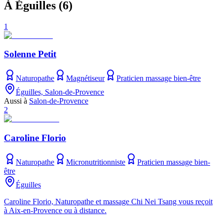
À Éguilles
(
6
)
1
Solenne Petit
Naturopathe
Magnétiseur
Praticien massage bien-être
Éguilles, Salon-de-Provence
Aussi à
Salon-de-Provence
2
Caroline Florio
Naturopathe
Micronutritionniste
Praticien massage bien-
être
Éguilles
Caroline Florio, Naturopathe et massage Chi Nei Tsang vous reçoit
à Aix-en-Provence ou à distance.