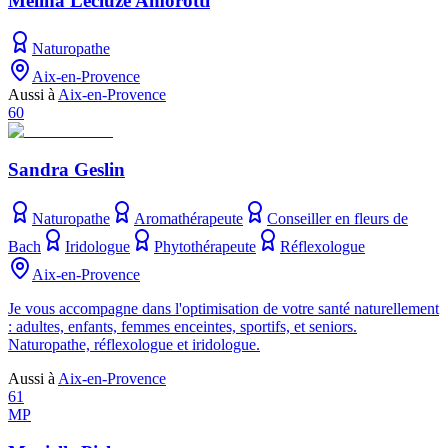
Mélina Lecluze Amorotti
Naturopathe
Aix-en-Provence
Aussi à
Aix-en-Provence
60
Sandra Geslin
Naturopathe
Aromathérapeute
Conseiller en fleurs de
Bach
Iridologue
Phytothérapeute
Réflexologue
Aix-en-Provence
Je vous accompagne dans l'optimisation de votre santé naturellement
: adultes, enfants, femmes enceintes, sportifs, et seniors.
Naturopathe, réflexologue et iridologue.
Aussi à
Aix-en-Provence
61
MP