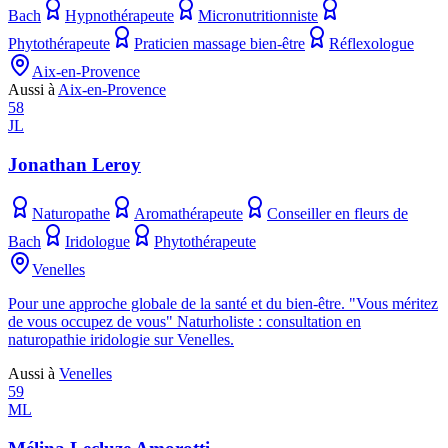
Bach
Hypnothérapeute
Micronutritionniste
Phytothérapeute
Praticien massage bien-être
Réflexologue
Aix-en-Provence
Aussi à
Aix-en-Provence
58
JL
Jonathan Leroy
Naturopathe
Aromathérapeute
Conseiller en fleurs de
Bach
Iridologue
Phytothérapeute
Venelles
Pour une approche globale de la santé et du bien-être. "Vous méritez
de vous occupez de vous" Naturholiste : consultation en
naturopathie iridologie sur Venelles.
Aussi à
Venelles
59
ML