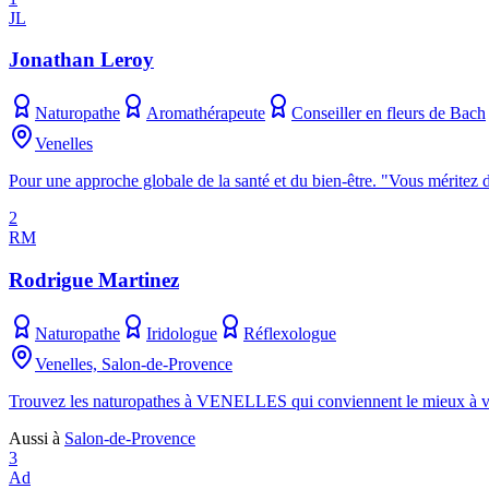
JL
Jonathan Leroy
Naturopathe
Aromathérapeute
Conseiller en fleurs de Bach
Venelles
Pour une approche globale de la santé et du bien-être. "Vous méritez d
2
RM
Rodrigue Martinez
Naturopathe
Iridologue
Réflexologue
Venelles, Salon-de-Provence
Trouvez les naturopathes à VENELLES qui conviennent le mieux à vos 
Aussi à
Salon-de-Provence
3
Ad