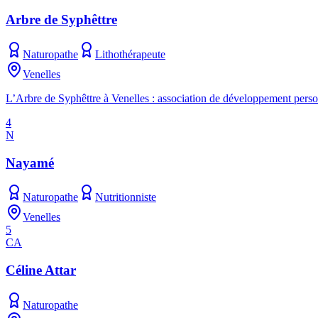
Arbre de Syphêttre
Naturopathe
Lithothérapeute
Venelles
L’Arbre de Syphêttre à Venelles : association de développement personn
4
N
Nayamé
Naturopathe
Nutritionniste
Venelles
5
CA
Céline Attar
Naturopathe