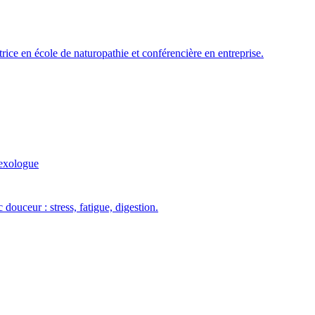
rice en école de naturopathie et conférencière en entreprise.
exologue
uceur : stress, fatigue, digestion.