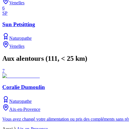
Venelles
6
SP
Sun Petsitting
Naturopathe
Venelles
Aux alentours
(
111
, < 25 km)
7
Coralie Dumoulin
Naturopathe
Aix-en-Provence
Vous avez changé votre alimentation ou pris des compléments sans résu
Aussi à
Aix-en-Provence