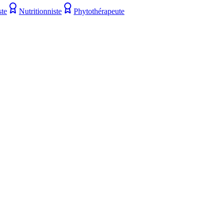
ste
Nutritionniste
Phytothérapeute