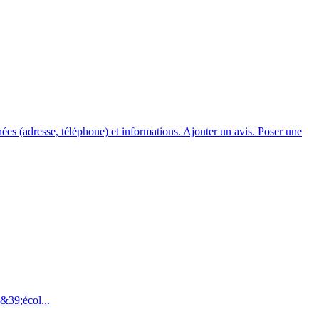
es (adresse, téléphone) et informations. Ajouter un avis. Poser une
&39;écol...