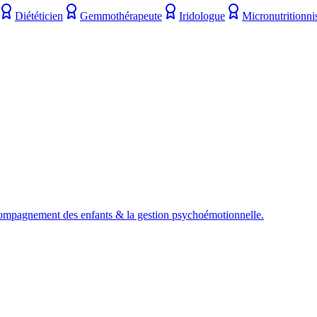
Diététicien
Gemmothérapeute
Iridologue
Micronutritionni
compagnement des enfants & la gestion psychoémotionnelle.