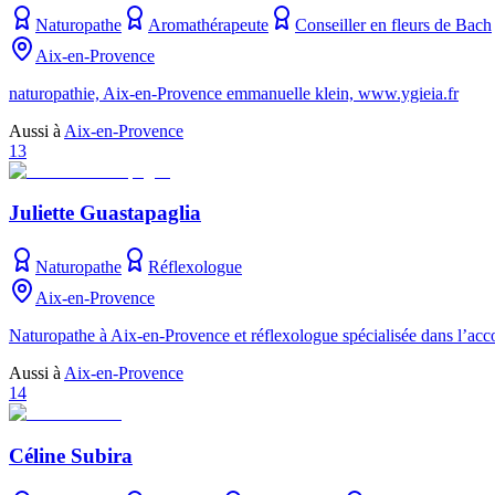
Naturopathe
Aromathérapeute
Conseiller en fleurs de Bach
Aix-en-Provence
naturopathie, Aix-en-Provence emmanuelle klein, www.ygieia.fr
Aussi à
Aix-en-Provence
13
Juliette Guastapaglia
Naturopathe
Réflexologue
Aix-en-Provence
Naturopathe à Aix-en-Provence et réflexologue spécialisée dans l’ac
Aussi à
Aix-en-Provence
14
Céline Subira