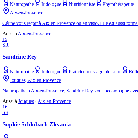
Naturopathe
Iridologue
Nutritionniste
Phytothérapeute
Aix-en-Provence
Céline vous reçoit à Aix-en-Provence ou en visio. Elle est aussi format
Aussi à
Aix-en-Provence
15
SR
Sandrine Rey
Naturopathe
Iridologue
Praticien massage bien-être
Réfl
Jouques, Aix-en-Provence
Naturopathe à Aix-en-Provence, Sandrine Rey vous accompagne avec do
Aussi à
Jouques
·
Aix-en-Provence
16
SS
Sophie Schlubach Zhvania