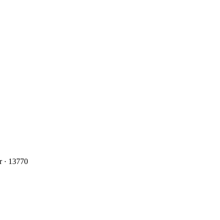
r
· 13770