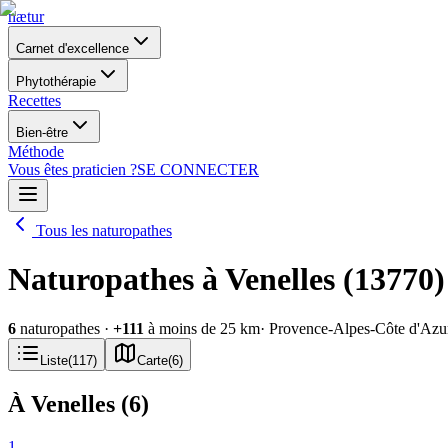
nætur
Carnet d'excellence
Phytothérapie
Recettes
Bien-être
Méthode
Vous êtes praticien ?
SE CONNECTER
Tous les naturopathes
Naturopathes à Venelles (13770)
6
naturopathes
·
+
111
à moins de 25 km
· Provence-Alpes-Côte d'Azu
Liste
(
117
)
Carte
(
6
)
À Venelles
(
6
)
1