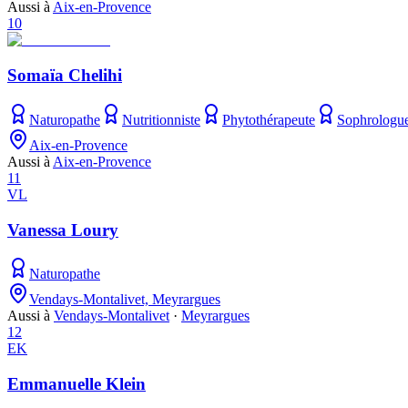
Aussi à
Aix-en-Provence
10
Somaïa Chelihi
Naturopathe
Nutritionniste
Phytothérapeute
Sophrologu
Aix-en-Provence
Aussi à
Aix-en-Provence
11
VL
Vanessa Loury
Naturopathe
Vendays-Montalivet, Meyrargues
Aussi à
Vendays-Montalivet
·
Meyrargues
12
EK
Emmanuelle Klein