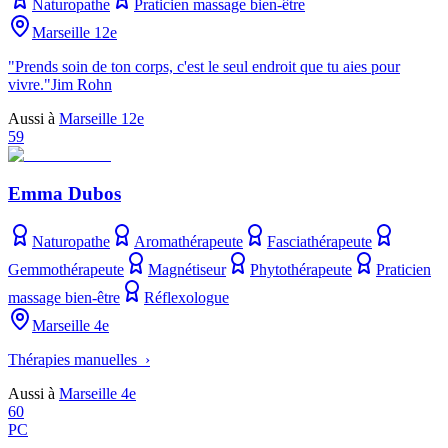
Naturopathe
Praticien massage bien-être
Marseille 12e
"Prends soin de ton corps, c'est le seul endroit que tu aies pour
vivre."Jim Rohn
Aussi à
Marseille 12e
59
Emma Dubos
Naturopathe
Aromathérapeute
Fasciathérapeute
Gemmothérapeute
Magnétiseur
Phytothérapeute
Praticien
massage bien-être
Réflexologue
Marseille 4e
Thérapies manuelles ›
Aussi à
Marseille 4e
60
PC