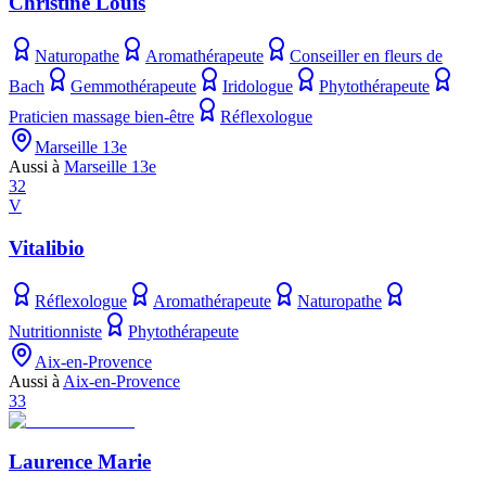
Christine Louis
Naturopathe
Aromathérapeute
Conseiller en fleurs de
Bach
Gemmothérapeute
Iridologue
Phytothérapeute
Praticien massage bien-être
Réflexologue
Marseille 13e
Aussi à
Marseille 13e
32
V
Vitalibio
Réflexologue
Aromathérapeute
Naturopathe
Nutritionniste
Phytothérapeute
Aix-en-Provence
Aussi à
Aix-en-Provence
33
Laurence Marie