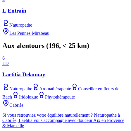
L'Entrain
Naturopathe
Les Pennes-Mirabeau
Aux alentours
(
196
, < 25 km)
6
LD
Laetitia Delaunay
Naturopathe
Aromathérapeute
Conseiller en fleurs de
Bach
Iridologue
Phytothérapeute
Cabriès
Si vous retrouviez votre équilibre naturellement ? Naturopathe à
Cabriès, Laetitia vous accompagne avec douceur Aix en Provence
& Marseille