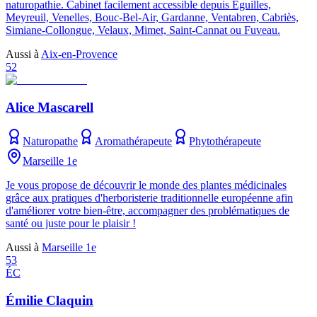
naturopathie. Cabinet facilement accessible depuis Éguilles,
Meyreuil, Venelles, Bouc-Bel-Air, Gardanne, Ventabren, Cabriès,
Simiane-Collongue, Velaux, Mimet, Saint-Cannat ou Fuveau.
Aussi à
Aix-en-Provence
52
Alice Mascarell
Naturopathe
Aromathérapeute
Phytothérapeute
Marseille 1e
Je vous propose de découvrir le monde des plantes médicinales
grâce aux pratiques d'herboristerie traditionnelle européenne afin
d'améliorer votre bien-être, accompagner des problématiques de
santé ou juste pour le plaisir !
Aussi à
Marseille 1e
53
ÉC
Émilie Claquin