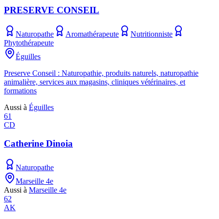
PRESERVE CONSEIL
Naturopathe
Aromathérapeute
Nutritionniste
Phytothérapeute
Éguilles
Preserve Conseil : Naturopathie, produits naturels, naturopathie
animalière, services aux magasins, cliniques vétérinaires, et
formations
Aussi à
Éguilles
61
CD
Catherine Dinoia
Naturopathe
Marseille 4e
Aussi à
Marseille 4e
62
AK