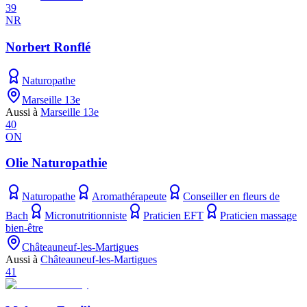
39
NR
Norbert Ronflé
Naturopathe
Marseille 13e
Aussi à
Marseille 13e
40
ON
Olie Naturopathie
Naturopathe
Aromathérapeute
Conseiller en fleurs de
Bach
Micronutritionniste
Praticien EFT
Praticien massage
bien-être
Châteauneuf-les-Martigues
Aussi à
Châteauneuf-les-Martigues
41