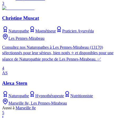
3
Christine Muscat
Naturopathe
Magnétiseur
Praticien Ayurvéda
Les Pennes-Mirabeau
Consultez nos Naturopathes à Les Pennes-Mirabeau (13170)
sélectionnés pour leur sérieux, bien notés ⭐ et disponibles pour une
séance de Naturopathie proche de Les Pennes-Mirabeau. ✅
4
AS
Alexa Stern
Naturopathe
Hypnothérapeute
Nutritionniste
Marseille 8e, Les Pennes-Mirabeau
Aussi à
Marseille 8e
5
L