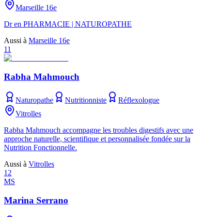
Marseille 16e
Dr en PHARMACIE | NATUROPATHE
Aussi à
Marseille 16e
11
Rabha Mahmouch
Naturopathe
Nutritionniste
Réflexologue
Vitrolles
Rabha Mahmouch accompagne les troubles digestifs avec une
approche naturelle, scientifique et personnalisée fondée sur la
Nutrition Fonctionnelle.
Aussi à
Vitrolles
12
MS
Marina Serrano