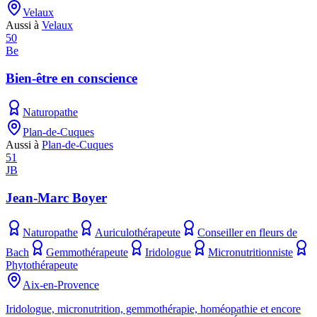
Velaux
Aussi à
Velaux
50
Be
Bien-être en conscience
Naturopathe
Plan-de-Cuques
Aussi à
Plan-de-Cuques
51
JB
Jean-Marc Boyer
Naturopathe
Auriculothérapeute
Conseiller en fleurs de
Bach
Gemmothérapeute
Iridologue
Micronutritionniste
Phytothérapeute
Aix-en-Provence
Iridologue, micronutrition, gemmothérapie, homéopathie et encore