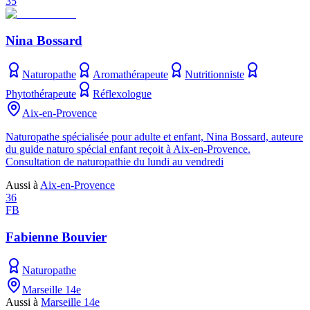
35
Nina Bossard
Naturopathe
Aromathérapeute
Nutritionniste
Phytothérapeute
Réflexologue
Aix-en-Provence
Naturopathe spécialisée pour adulte et enfant, Nina Bossard, auteure
du guide naturo spécial enfant reçoit à Aix-en-Provence.
Consultation de naturopathie du lundi au vendredi
Aussi à
Aix-en-Provence
36
FB
Fabienne Bouvier
Naturopathe
Marseille 14e
Aussi à
Marseille 14e