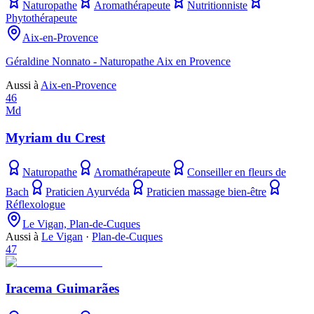
Naturopathe
Aromathérapeute
Nutritionniste
Phytothérapeute
Aix-en-Provence
Géraldine Nonnato - Naturopathe Aix en Provence
Aussi à
Aix-en-Provence
46
Md
Myriam du Crest
Naturopathe
Aromathérapeute
Conseiller en fleurs de
Bach
Praticien Ayurvéda
Praticien massage bien-être
Réflexologue
Le Vigan, Plan-de-Cuques
Aussi à
Le Vigan
·
Plan-de-Cuques
47
Iracema Guimarães