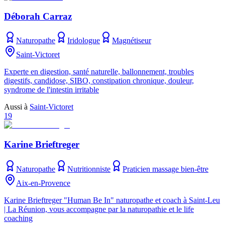
Déborah Carraz
Naturopathe
Iridologue
Magnétiseur
Saint-Victoret
Experte en digestion, santé naturelle, ballonnement, troubles
digestifs, candidose, SIBO, constipation chronique, douleur,
syndrome de l'intestin irritable
Aussi à
Saint-Victoret
19
Karine Brieftreger
Naturopathe
Nutritionniste
Praticien massage bien-être
Aix-en-Provence
Karine Brieftreger "Human Be In" naturopathe et coach à Saint-Leu
| La Réunion, vous accompagne par la naturopathie et le life
coaching