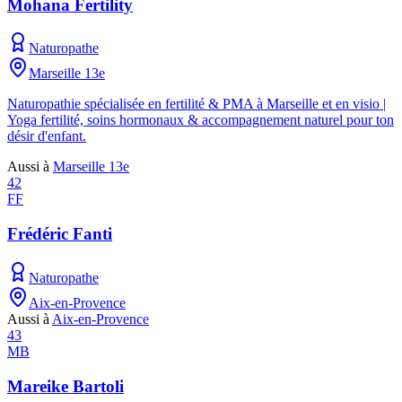
Mohana Fertility
Naturopathe
Marseille 13e
Naturopathie spécialisée en fertilité & PMA à Marseille et en visio |
Yoga fertilité, soins hormonaux & accompagnement naturel pour ton
désir d'enfant.
Aussi à
Marseille 13e
42
FF
Frédéric Fanti
Naturopathe
Aix-en-Provence
Aussi à
Aix-en-Provence
43
MB
Mareike Bartoli