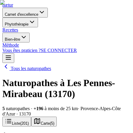
nætur
Carnet d'excellence
Phytothérapie
Recettes
Bien-être
Méthode
Vous êtes praticien ?
SE CONNECTER
Tous les naturopathes
Naturopathes à Les Pennes-
Mirabeau (13170)
5
naturopathes
·
+
196
à moins de 25 km
· Provence-Alpes-Côte
d'Azur
· 13170
Liste
(
201
)
Carte
(
5
)