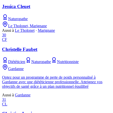
Jessica Cleuet
Naturopathe
Le Tholonet, Marignane
Aussi à
Le Tholonet
·
Marignane
30
CF
Christelle Faubet
Diététicien
Naturopathe
Nutritionniste
Gardanne
Optez pour un programme de perte de poids personnalisé à
Gardanne avec une diététicienne professionnelle. Atteignez vos
objectifs de santé grâce à un plan nutritionnel équilibré
Aussi à
Gardanne
31
CL