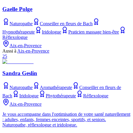
Gaelle Polge
Naturopathe
Conseiller en fleurs de Bach
Hypnothérapeute
Iridologue
Praticien massage bien-être
Réflexologue
Aix-en-Provence
Aussi à
Aix-en-Provence
25
Sandra Geslin
Naturopathe
Aromathérapeute
Conseiller en fleurs de
Bach
Iridologue
Phytothérapeute
Réflexologue
Aix-en-Provence
Je vous accompagne dans l'optimisation de votre santé naturellement
: adultes, enfants, femmes enceintes, sportifs, et seniors.
Naturopathe, réflexologue et iridologue.