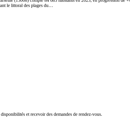
arseille (13008) compte 84 683 habitants en 2023, en progression de +
ant le littoral des plages du…
 disponibilités et recevoir des demandes de rendez-vous.