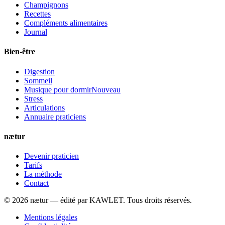
Champignons
Recettes
Compléments alimentaires
Journal
Bien-être
Digestion
Sommeil
Musique pour dormir
Nouveau
Stress
Articulations
Annuaire praticiens
nætur
Devenir praticien
Tarifs
La méthode
Contact
©
2026
nætur — édité par
KAWLET
. Tous droits réservés.
Mentions légales