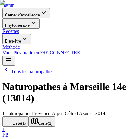
nætur
Carnet d'excellence
Phytothérapie
Recettes
Bien-être
Méthode
Vous êtes praticien ?
SE CONNECTER
Tous les naturopathes
Naturopathes à Marseille 14e
(13014)
1
naturopathe
· Provence-Alpes-Côte d'Azur
· 13014
Liste
(
1
)
Carte
(
1
)
1
FB