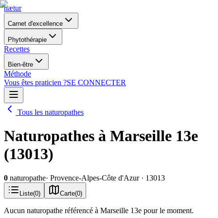
nætur
Carnet d'excellence
Phytothérapie
Recettes
Bien-être
Méthode
Vous êtes praticien ?
SE CONNECTER
Tous les naturopathes
Naturopathes à Marseille 13e
(13013)
0
naturopathe
· Provence-Alpes-Côte d'Azur
· 13013
Liste
(
0
)
Carte
(
0
)
Aucun naturopathe référencé à Marseille 13e pour le moment.