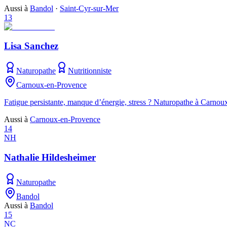
Aussi à
Bandol
·
Saint-Cyr-sur-Mer
13
Lisa Sanchez
Naturopathe
Nutritionniste
Carnoux-en-Provence
Fatigue persistante, manque d’énergie, stress ? Naturopathe à Carno
Aussi à
Carnoux-en-Provence
14
NH
Nathalie Hildesheimer
Naturopathe
Bandol
Aussi à
Bandol
15
NC