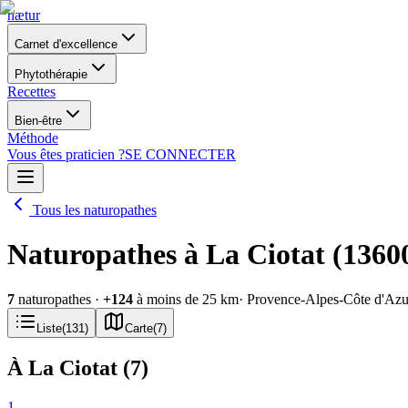
nætur
Carnet d'excellence
Phytothérapie
Recettes
Bien-être
Méthode
Vous êtes praticien ?
SE CONNECTER
Tous les naturopathes
Naturopathes à La Ciotat (1360
7
naturopathes
·
+
124
à moins de 25 km
· Provence-Alpes-Côte d'Azu
Liste
(
131
)
Carte
(
7
)
À La Ciotat
(
7
)
1