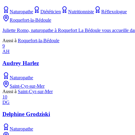
Naturopathe
Diététicien
Nutritionniste
Réflexologue
Roquefort-la-Bédoule
Juliette Romo, naturopathe à Roquefort La Bédoule vous accueille dan
Aussi à
Roquefort-la-Bédoule
9
AH
Audrey Harlez
Naturopathe
Saint-Cyr-sur-Mer
Aussi à
Saint-Cyr-sur-Mer
10
DG
Delphine Grodziski
Naturopathe