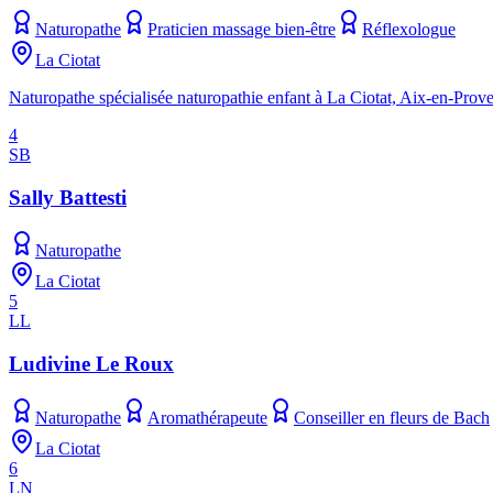
Naturopathe
Praticien massage bien-être
Réflexologue
La Ciotat
Naturopathe spécialisée naturopathie enfant à La Ciotat, Aix-en-Prove
4
SB
Sally Battesti
Naturopathe
La Ciotat
5
LL
Ludivine Le Roux
Naturopathe
Aromathérapeute
Conseiller en fleurs de Bach
La Ciotat
6
LN