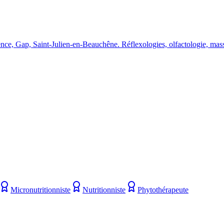
nce, Gap, Saint-Julien-en-Beauchêne. Réflexologies, olfactologie, massa
Micronutritionniste
Nutritionniste
Phytothérapeute