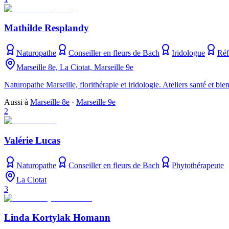
Mathilde Resplandy
Naturopathe
Conseiller en fleurs de Bach
Iridologue
Réf
Marseille 8e, La Ciotat, Marseille 9e
Naturopathe Marseille, florithérapie et iridologie. Ateliers santé et bie
Aussi à
Marseille 8e
·
Marseille 9e
2
Valérie Lucas
Naturopathe
Conseiller en fleurs de Bach
Phytothérapeute
La Ciotat
3
Linda Kortylak Homann