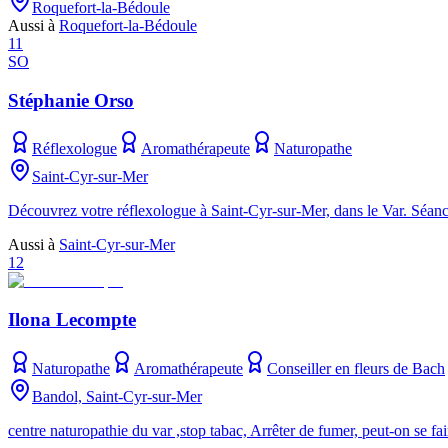
Roquefort-la-Bédoule
Aussi à
Roquefort-la-Bédoule
11
SO
Stéphanie Orso
Réflexologue
Aromathérapeute
Naturopathe
Saint-Cyr-sur-Mer
Découvrez votre réflexologue à Saint-Cyr-sur-Mer, dans le Var. Séance
Aussi à
Saint-Cyr-sur-Mer
12
Ilona Lecompte
Naturopathe
Aromathérapeute
Conseiller en fleurs de Bach
Bandol, Saint-Cyr-sur-Mer
centre naturopathie du var ,stop tabac, Arrêter de fumer, peut-on se fai