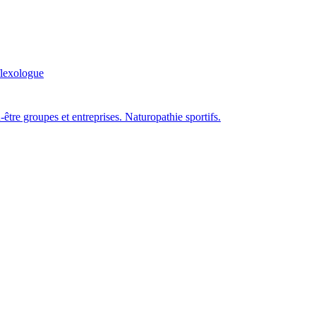
lexologue
n-être groupes et entreprises. Naturopathie sportifs.