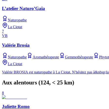
L’atelier Naturo’Gaïa
Naturopathe
La Ciotat
7
VB
Valérie Brosia
Naturopathe
Aromathérapeute
Gemmothérapeute
Phytot
La Ciotat
Valérie BROSIA est naturopathe à La Ciotat. N'hésitez pas à&nbsp;la
Aux alentours
(
124
, < 25 km)
8
Juliette Romo