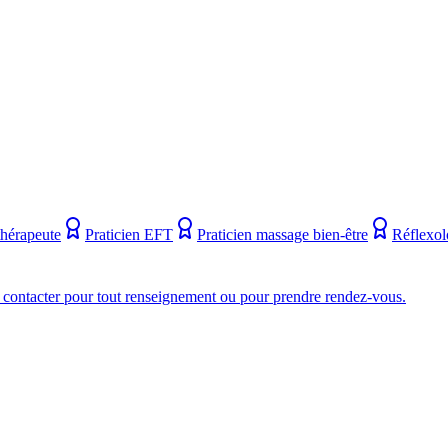
hérapeute
Praticien EFT
Praticien massage bien-être
Réflexo
 contacter pour tout renseignement ou pour prendre rendez-vous.