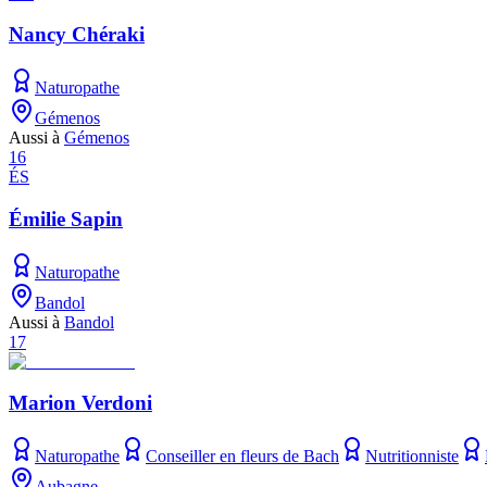
Nancy Chéraki
Naturopathe
Gémenos
Aussi à
Gémenos
16
ÉS
Émilie Sapin
Naturopathe
Bandol
Aussi à
Bandol
17
Marion Verdoni
Naturopathe
Conseiller en fleurs de Bach
Nutritionniste
Aubagne