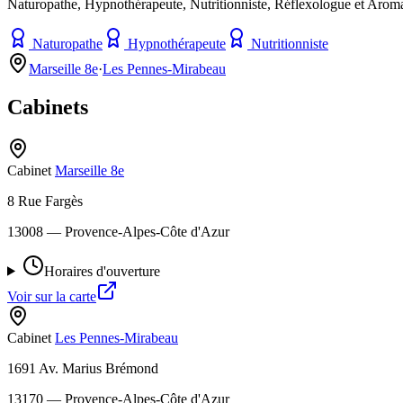
Naturopathe, Hypnothérapeute, Nutritionniste, Réflexologue et Arom
Naturopathe
Hypnothérapeute
Nutritionniste
Marseille 8e
·
Les Pennes-Mirabeau
Cabinets
Cabinet
Marseille 8e
8 Rue Fargès
13008
— Provence-Alpes-Côte d'Azur
Horaires d'ouverture
Voir sur la carte
Cabinet
Les Pennes-Mirabeau
1691 Av. Marius Brémond
13170
— Provence-Alpes-Côte d'Azur