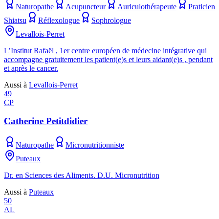
Naturopathe
Acupuncteur
Auriculothérapeute
Praticien
Shiatsu
Réflexologue
Sophrologue
Levallois-Perret
L’Institut Rafaël , 1er centre européen de médecine intégrative qui
accompagne gratuitement les patient(e)s et leurs aidant(e)s , pendant
et après le cancer.
Aussi à
Levallois-Perret
49
CP
Catherine Petitdidier
Naturopathe
Micronutritionniste
Puteaux
Dr. en Sciences des Aliments. D.U. Micronutrition
Aussi à
Puteaux
50
AL