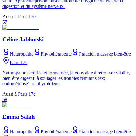
santé. Approche personnalisée autour de l’hygiène de vie, de la
digestion et du système nerveux.
Aussi à
Paris 17e
57
Céline Jablonski
Naturopathe
Phytothérapeute
Praticien massage bien-être
Paris 17e
Naturopathe certifiée et formatrice, je vous aide à retrouver vitalité,
bien-être digestif, à soulager les troubles féminins (ex:
endométriose), ou thyroïdiens.
Aussi à
Paris 17e
58
Emma Salah
Naturopathe
Phytothérapeute
Praticien massage bien-être