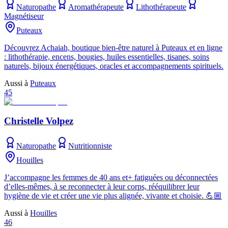
Naturopathe
Aromathérapeute
Lithothérapeute
Magnétiseur
Puteaux
Découvrez Achaiah, boutique bien-être naturel à Puteaux et en ligne
: lithothérapie, encens, bougies, huiles essentielles, tisanes, soins
naturels, bijoux énergétiques, oracles et accompagnements spirituels.
Aussi à
Puteaux
45
Christelle Volpez
Naturopathe
Nutritionniste
Houilles
J’accompagne les femmes de 40 ans et+ fatiguées ou déconnectées
d’elles-mêmes, à se reconnecter à leur corps, rééquilibrer leur
hygiène de vie et créer une vie plus alignée, vivante et choisie. 💪🏼
Aussi à
Houilles
46