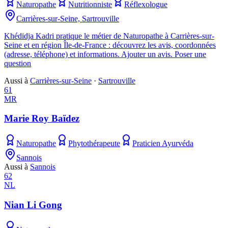
Naturopathe
Nutritionniste
Réflexologue
Carrières-sur-Seine, Sartrouville
Khédidja Kadri pratique le métier de Naturopathe à Carrières-sur-
Seine et en région Île-de-France : découvrez les avis, coordonnées
(adresse, téléphone) et informations. Ajouter un avis. Poser une
question
Aussi à
Carrières-sur-Seine
·
Sartrouville
61
MR
Marie Roy Baïdez
Naturopathe
Phytothérapeute
Praticien Ayurvéda
Sannois
Aussi à
Sannois
62
NL
Nian Li Gong