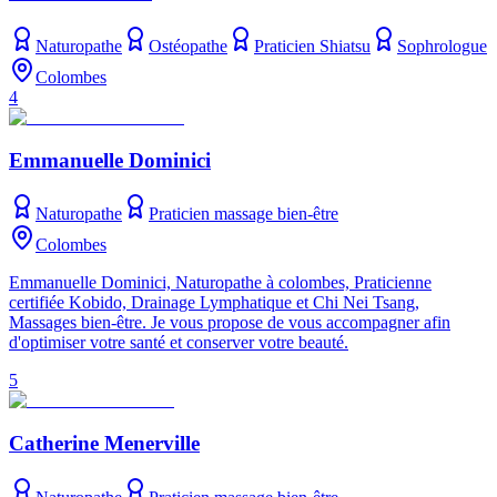
Naturopathe
Ostéopathe
Praticien Shiatsu
Sophrologue
Colombes
4
Emmanuelle Dominici
Naturopathe
Praticien massage bien-être
Colombes
Emmanuelle Dominici, Naturopathe à colombes, Praticienne
certifiée Kobido, Drainage Lymphatique et Chi Nei Tsang,
Massages bien-être. Je vous propose de vous accompagner afin
d'optimiser votre santé et conserver votre beauté.
5
Catherine Menerville