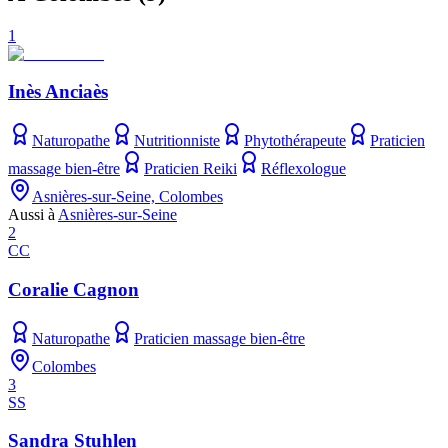
1
Inès Anciaès
Naturopathe
Nutritionniste
Phytothérapeute
Praticien
massage bien-être
Praticien Reiki
Réflexologue
Asnières-sur-Seine, Colombes
Aussi à
Asnières-sur-Seine
2
CC
Coralie Cagnon
Naturopathe
Praticien massage bien-être
Colombes
3
SS
Sandra Stuhlen