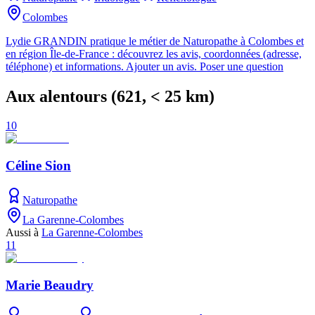
Colombes
Lydie GRANDIN pratique le métier de Naturopathe à Colombes et
en région Île-de-France : découvrez les avis, coordonnées (adresse,
téléphone) et informations. Ajouter un avis. Poser une question
Aux alentours
(
621
, < 25 km)
10
Céline Sion
Naturopathe
La Garenne-Colombes
Aussi à
La Garenne-Colombes
11
Marie Beaudry