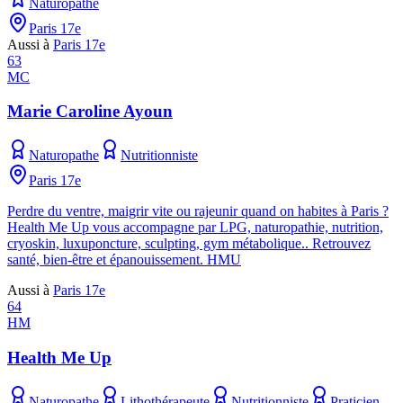
Naturopathe
Paris 17e
Aussi à
Paris 17e
63
MC
Marie Caroline Ayoun
Naturopathe
Nutritionniste
Paris 17e
Perdre du ventre, maigrir vite ou rajeunir quand on habites à Paris ?
Health Me Up vous accompagne par LPG, naturopathie, nutrition,
cryoskin, luxuponcture, sculpting, gym métabolique.. Retrouvez
santé, bien-être et épanouissement. HMU
Aussi à
Paris 17e
64
HM
Health Me Up
Naturopathe
Lithothérapeute
Nutritionniste
Praticien