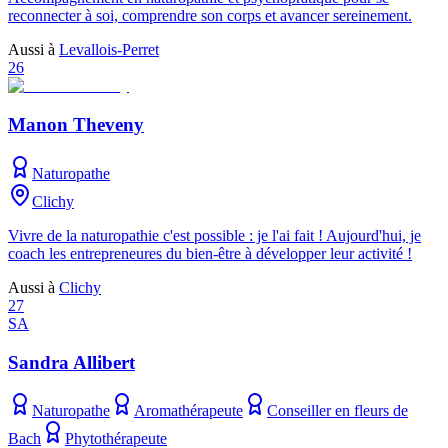
reconnecter à soi, comprendre son corps et avancer sereinement.
Aussi à
Levallois-Perret
26
Manon Theveny
Naturopathe
Clichy
Vivre de la naturopathie c'est possible : je l'ai fait ! Aujourd'hui, je
coach les entrepreneures du bien-être à développer leur activité !
Aussi à
Clichy
27
SA
Sandra Allibert
Naturopathe
Aromathérapeute
Conseiller en fleurs de
Bach
Phytothérapeute