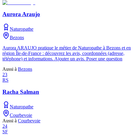
Aurora Araujo
Naturopathe
Bezons
Aurora ARAUJO pratique le métier de Naturopathe à Bezons et en
région Île-de-France : découvrez les avis, coordonnées (adresse,
téléphone) et informations. Ajouter un avis. Poser une question
Aussi à
Bezons
23
RS
Racha Salman
Naturopathe
Courbevoie
Aussi à
Courbevoie
24
SF