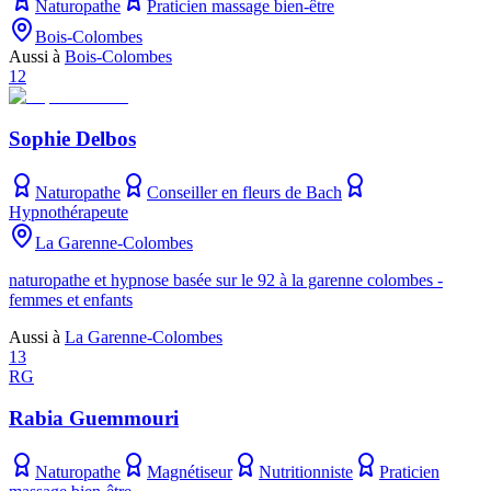
Naturopathe
Praticien massage bien-être
Bois-Colombes
Aussi à
Bois-Colombes
12
Sophie Delbos
Naturopathe
Conseiller en fleurs de Bach
Hypnothérapeute
La Garenne-Colombes
naturopathe et hypnose basée sur le 92 à la garenne colombes -
femmes et enfants
Aussi à
La Garenne-Colombes
13
RG
Rabia Guemmouri
Naturopathe
Magnétiseur
Nutritionniste
Praticien