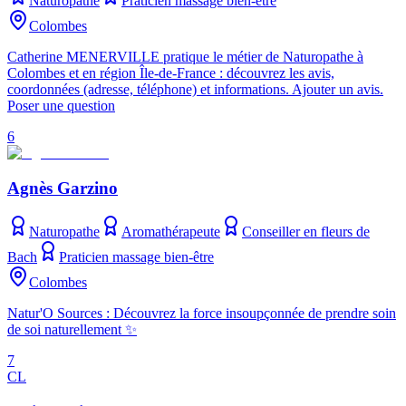
Naturopathe
Praticien massage bien-être
Colombes
Catherine MENERVILLE pratique le métier de Naturopathe à
Colombes et en région Île-de-France : découvrez les avis,
coordonnées (adresse, téléphone) et informations. Ajouter un avis.
Poser une question
6
Agnès Garzino
Naturopathe
Aromathérapeute
Conseiller en fleurs de
Bach
Praticien massage bien-être
Colombes
Natur'O Sources : Découvrez la force insoupçonnée de prendre soin
de soi naturellement ✨
7
CL