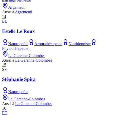
massage bien-être
Argenteuil
Aussi à
Argenteuil
14
EL
Estelle Le Roux
Naturopathe
Aromathérapeute
Nutritionniste
Phytothérapeute
La Garenne-Colombes
Aussi à
La Garenne-Colombes
15
SS
Stéphanie Spira
Naturopathe
La Garenne-Colombes
Aussi à
La Garenne-Colombes
16
ET