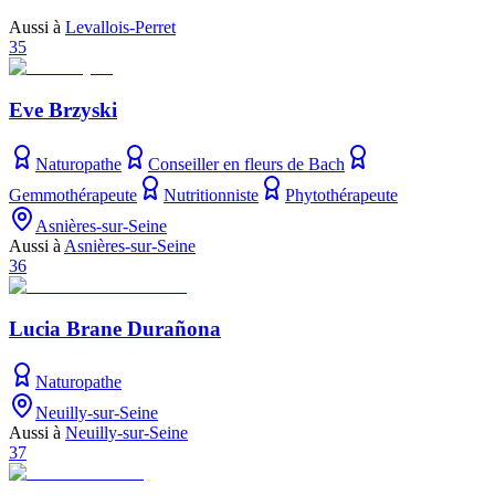
Aussi à
Levallois-Perret
35
Eve Brzyski
Naturopathe
Conseiller en fleurs de Bach
Gemmothérapeute
Nutritionniste
Phytothérapeute
Asnières-sur-Seine
Aussi à
Asnières-sur-Seine
36
Lucia Brane Durañona
Naturopathe
Neuilly-sur-Seine
Aussi à
Neuilly-sur-Seine
37