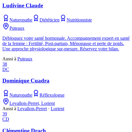
Ludivine Claude
Naturopathe
Diététicien
Nutritionniste
Puteaux
Débloquez votre santé hormonale. Accompagnement expert en santé
de la femme : Fertilité, Post-partum, Ménopause et perte de poids.
Une approche physiologique sur-mesure. Réservez votre bilan.
Aussi à
Puteaux
38
DC
Dominique Cuadra
Naturopathe
Réflexologue
Levallois-Perret, Lorient
Aussi à
Levallois-Perret
·
Lorient
39
CD
Clémentine Drach