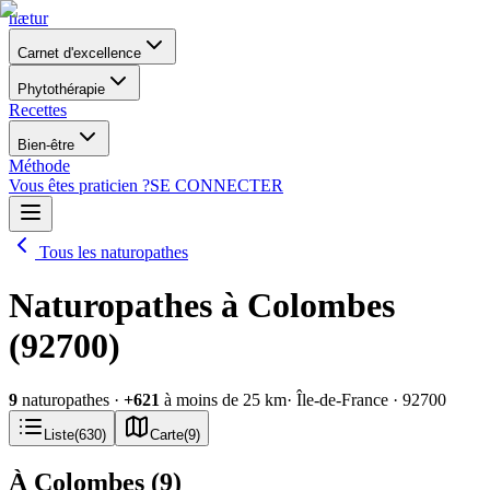
nætur
Carnet d'excellence
Phytothérapie
Recettes
Bien-être
Méthode
Vous êtes praticien ?
SE CONNECTER
Tous les naturopathes
Naturopathes à Colombes
(92700)
9
naturopathes
·
+
621
à moins de 25 km
· Île-de-France
· 92700
Liste
(
630
)
Carte
(
9
)
À Colombes
(
9
)