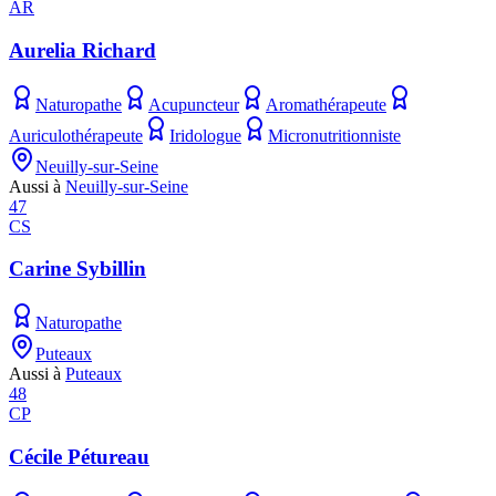
AR
Aurelia Richard
Naturopathe
Acupuncteur
Aromathérapeute
Auriculothérapeute
Iridologue
Micronutritionniste
Neuilly-sur-Seine
Aussi à
Neuilly-sur-Seine
47
CS
Carine Sybillin
Naturopathe
Puteaux
Aussi à
Puteaux
48
CP
Cécile Pétureau