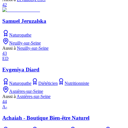
42
Samuel Jeruzalska
Naturopathe
Neuilly-sur-Seine
Aussi à
Neuilly-sur-Seine
43
ED
Evgeniya Diard
Naturopathe
Diététicien
Nutritionniste
Asnières-sur-Seine
Aussi à
Asnières-sur-Seine
44
A-
Achaiah - Boutique Bien-être Naturel