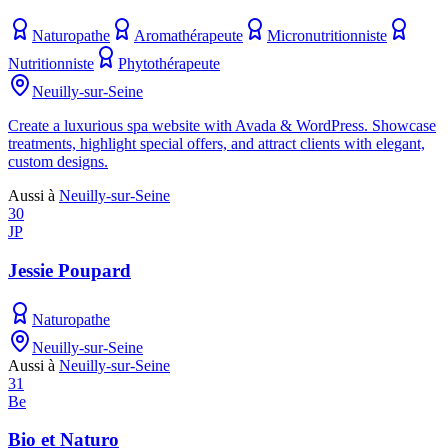
Naturopathe
Aromathérapeute
Micronutritionniste
Nutritionniste
Phytothérapeute
Neuilly-sur-Seine
Create a luxurious spa website with Avada & WordPress. Showcase
treatments, highlight special offers, and attract clients with elegant,
custom designs.
Aussi à
Neuilly-sur-Seine
30
JP
Jessie Poupard
Naturopathe
Neuilly-sur-Seine
Aussi à
Neuilly-sur-Seine
31
Be
Bio et Naturo