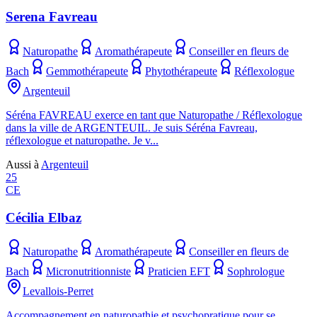
Serena Favreau
Naturopathe
Aromathérapeute
Conseiller en fleurs de
Bach
Gemmothérapeute
Phytothérapeute
Réflexologue
Argenteuil
Séréna FAVREAU exerce en tant que Naturopathe / Réflexologue
dans la ville de ARGENTEUIL. Je suis Séréna Favreau,
réflexologue et naturopathe. Je v...
Aussi à
Argenteuil
25
CE
Cécilia Elbaz
Naturopathe
Aromathérapeute
Conseiller en fleurs de
Bach
Micronutritionniste
Praticien EFT
Sophrologue
Levallois-Perret
Accompagnement en naturopathie et psychopratique pour se