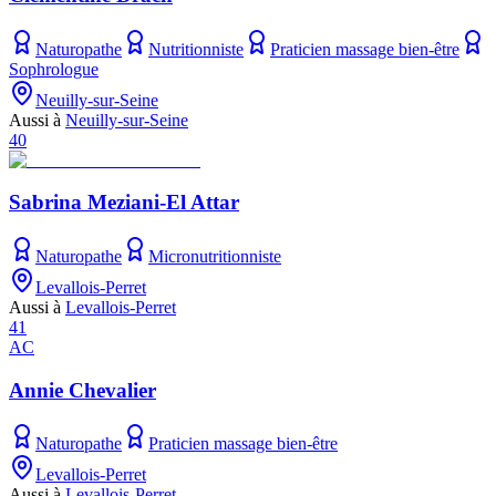
Naturopathe
Nutritionniste
Praticien massage bien-être
Sophrologue
Neuilly-sur-Seine
Aussi à
Neuilly-sur-Seine
40
Sabrina Meziani-El Attar
Naturopathe
Micronutritionniste
Levallois-Perret
Aussi à
Levallois-Perret
41
AC
Annie Chevalier
Naturopathe
Praticien massage bien-être
Levallois-Perret
Aussi à
Levallois-Perret