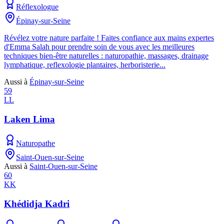
Réflexologue
Épinay-sur-Seine
Révélez votre nature parfaite ! Faites confiance aux mains expertes
d'Emma Salah pour prendre soin de vous avec les meilleures
techniques bien-être naturelles : naturopathie, massages, drainage
lymphatique, reflexologie plantaires, herboristerie...
Aussi à
Épinay-sur-Seine
59
LL
Laken Lima
Naturopathe
Saint-Ouen-sur-Seine
Aussi à
Saint-Ouen-sur-Seine
60
KK
Khédidja Kadri