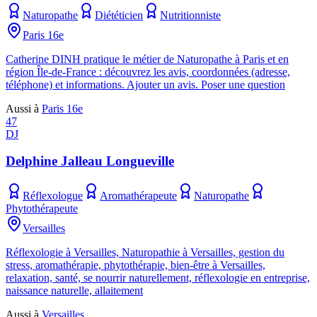
Naturopathe
Diététicien
Nutritionniste
Paris 16e
Catherine DINH pratique le métier de Naturopathe à Paris et en
région Île-de-France : découvrez les avis, coordonnées (adresse,
téléphone) et informations. Ajouter un avis. Poser une question
Aussi à
Paris 16e
47
DJ
Delphine Jalleau Longueville
Réflexologue
Aromathérapeute
Naturopathe
Phytothérapeute
Versailles
Réflexologie à Versailles, Naturopathie à Versailles, gestion du
stress, aromathérapie, phytothérapie, bien-être à Versailles,
relaxation, santé, se nourrir naturellement, réflexologie en entreprise,
naissance naturelle, allaitement
Aussi à
Versailles