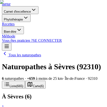
nætur
Carnet d'excellence
Phytothérapie
Recettes
Bien-être
Méthode
Vous êtes praticien ?
SE CONNECTER
Tous les naturopathes
Naturopathes à Sèvres (92310)
6
naturopathes
·
+
659
à moins de 25 km
· Île-de-France
· 92310
Liste
(
665
)
Carte
(
6
)
À Sèvres
(
6
)
1