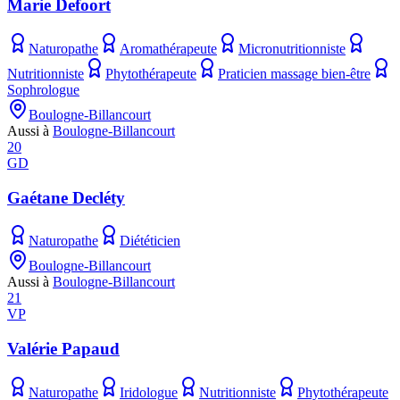
Marie Defoort
Naturopathe
Aromathérapeute
Micronutritionniste
Nutritionniste
Phytothérapeute
Praticien massage bien-être
Sophrologue
Boulogne-Billancourt
Aussi à
Boulogne-Billancourt
20
GD
Gaétane Decléty
Naturopathe
Diététicien
Boulogne-Billancourt
Aussi à
Boulogne-Billancourt
21
VP
Valérie Papaud
Naturopathe
Iridologue
Nutritionniste
Phytothérapeute