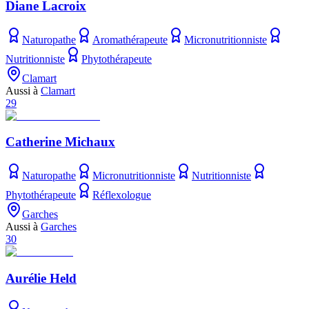
Diane Lacroix
Naturopathe
Aromathérapeute
Micronutritionniste
Nutritionniste
Phytothérapeute
Clamart
Aussi à
Clamart
29
Catherine Michaux
Naturopathe
Micronutritionniste
Nutritionniste
Phytothérapeute
Réflexologue
Garches
Aussi à
Garches
30
Aurélie Held