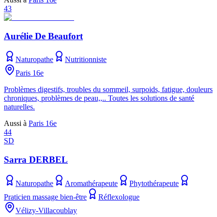
43
Aurélie De Beaufort
Naturopathe
Nutritionniste
Paris 16e
Problèmes digestifs, troubles du sommeil, surpoids, fatigue, douleurs
chroniques, problèmes de peau,,.. Toutes les solutions de santé
naturelles.
Aussi à
Paris 16e
44
SD
Sarra DERBEL
Naturopathe
Aromathérapeute
Phytothérapeute
Praticien massage bien-être
Réflexologue
Vélizy-Villacoublay