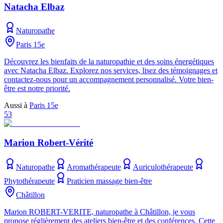
Natacha Elbaz
Naturopathe
Paris 15e
Découvrez les bienfaits de la naturopathie et des soins énergétiques
avec Natacha Elbaz. Explorez nos services, lisez des témoignages et
contactez-nous pour un accompagnement personnalisé. Votre bien-
être est notre priorité.
Aussi à
Paris 15e
53
Marion Robert-Vérité
Naturopathe
Aromathérapeute
Auriculothérapeute
Phytothérapeute
Praticien massage bien-être
Châtillon
Marion ROBERT-VERITE, naturopathe à Châtillon, je vous
propose réglièrement des ateliers bien-être et des conférences. Cette