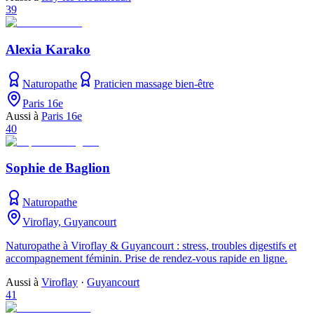
39
Alexia Karako
Naturopathe
Praticien massage bien-être
Paris 16e
Aussi à
Paris 16e
40
Sophie de Baglion
Naturopathe
Viroflay, Guyancourt
Naturopathe à Viroflay & Guyancourt : stress, troubles digestifs et
accompagnement féminin. Prise de rendez-vous rapide en ligne.
Aussi à
Viroflay
·
Guyancourt
41