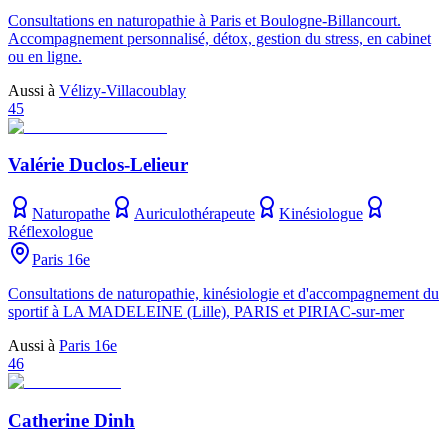
Consultations en naturopathie à Paris et Boulogne-Billancourt.
Accompagnement personnalisé, détox, gestion du stress, en cabinet
ou en ligne.
Aussi à
Vélizy-Villacoublay
45
Valérie Duclos-Lelieur
Naturopathe
Auriculothérapeute
Kinésiologue
Réflexologue
Paris 16e
Consultations de naturopathie, kinésiologie et d'accompagnement du
sportif à LA MADELEINE (Lille), PARIS et PIRIAC-sur-mer
Aussi à
Paris 16e
46
Catherine Dinh