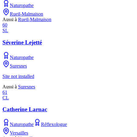
Naturopathe
Rueil-Malmaison
Aussi à
Rueil-Malmaison
60
SL
Séverine Lejetté
Naturopathe
Suresnes
Site not installed
Aussi à
Suresnes
61
CL
Catherine Larnac
Naturopathe
Réflexologue
Versailles