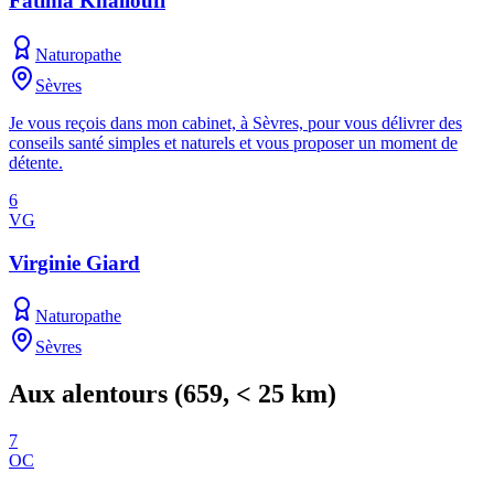
Fatima Khalloufi
Naturopathe
Sèvres
Je vous reçois dans mon cabinet, à Sèvres, pour vous délivrer des
conseils santé simples et naturels et vous proposer un moment de
détente.
6
VG
Virginie Giard
Naturopathe
Sèvres
Aux alentours
(
659
, < 25 km)
7
OC