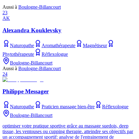
Aussi à
Boulogne-Billancourt
23
AK
Alexandra Kouklevsky
Naturopathe
Aromathérapeute
Magnétiseur
Phytothérapeute
Réflexologue
Boulogne-Billancourt
Aussi à
Boulogne-Billancourt
24
Philippe Messager
Naturopathe
Praticien massage bien-être
Réflexologue
Boulogne-Billancourt
optimiser votre pratique sportive grâce au massage suedois, deep
tissue, les ventouses ou cupping therapie. atteindre ses objectifs par
un accompagnement sportif: analyse de l'entrainement de