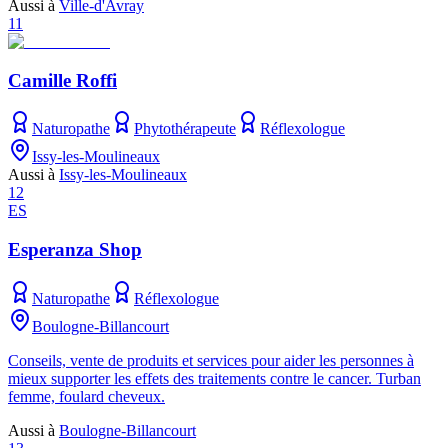
Aussi à
Ville-d'Avray
11
Camille Roffi
Naturopathe
Phytothérapeute
Réflexologue
Issy-les-Moulineaux
Aussi à
Issy-les-Moulineaux
12
ES
Esperanza Shop
Naturopathe
Réflexologue
Boulogne-Billancourt
Conseils, vente de produits et services pour aider les personnes à
mieux supporter les effets des traitements contre le cancer. Turban
femme, foulard cheveux.
Aussi à
Boulogne-Billancourt