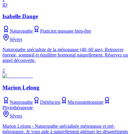
ID
Isabelle Dauge
Naturopathe
Praticien massage bien-être
Sèvres
Naturopathe spécialiste de la ménopause (40–60 ans). Retrouver
énergie, sommeil et équilibre hormonal naturellement. Réservez un
appel découverte.
2
Marion Lelong
Naturopathe
Diététicien
Micronutritionniste
Phytothérapeute
Sèvres
Marion Lelong - Naturopathe spécialisée ménopause et pré-
ménopause. Je vous aide à naturellement atténuer les désagréments