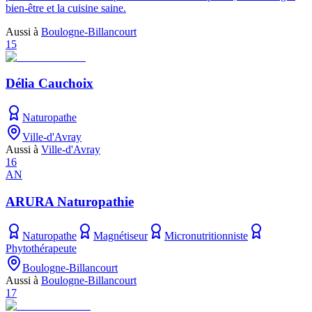
bien-être et la cuisine saine.
Aussi à
Boulogne-Billancourt
15
Délia Cauchoix
Naturopathe
Ville-d'Avray
Aussi à
Ville-d'Avray
16
AN
ARURA Naturopathie
Naturopathe
Magnétiseur
Micronutritionniste
Phytothérapeute
Boulogne-Billancourt
Aussi à
Boulogne-Billancourt
17