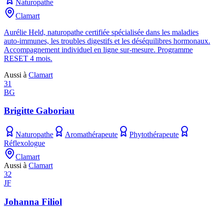
Naturopathe
Clamart
Aurélie Held, naturopathe certifiée spécialisée dans les maladies
auto-immunes, les troubles digestifs et les déséquilibres hormonaux.
Accompagnement individuel en ligne sur-mesure. Programme
RESET 4 mois.
Aussi à
Clamart
31
BG
Brigitte Gaboriau
Naturopathe
Aromathérapeute
Phytothérapeute
Réflexologue
Clamart
Aussi à
Clamart
32
JF
Johanna Filiol