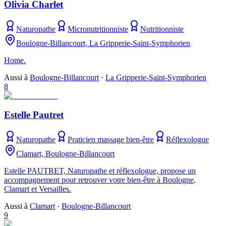
Olivia Charlet
Naturopathe
Micronutritionniste
Nutritionniste
Boulogne-Billancourt, La Gripperie-Saint-Symphorien
Home.
Aussi à
Boulogne-Billancourt
·
La Gripperie-Saint-Symphorien
8
Estelle Pautret
Naturopathe
Praticien massage bien-être
Réflexologue
Clamart, Boulogne-Billancourt
Estelle PAUTRET, Naturopathe et réflexologue, propose un
accompagnement pour retrouver votre bien-être à Boulogne,
Clamart et Versailles.
Aussi à
Clamart
·
Boulogne-Billancourt
9