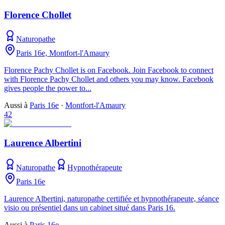
Florence Chollet
Naturopathe
Paris 16e, Montfort-l'Amaury
Florence Pachy Chollet is on Facebook. Join Facebook to connect
with Florence Pachy Chollet and others you may know. Facebook
gives people the power to...
Aussi à
Paris 16e
·
Montfort-l'Amaury
42
Laurence Albertini
Naturopathe
Hypnothérapeute
Paris 16e
Laurence Albertini, naturopathe certifiée et hypnothérapeute, séance
visio ou présentiel dans un cabinet situé dans Paris 16.
Aussi à
Paris 16e