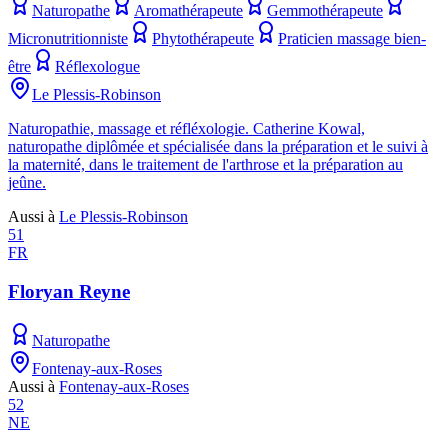
Naturopathe
Aromathérapeute
Gemmothérapeute
Micronutritionniste
Phytothérapeute
Praticien massage bien-
être
Réflexologue
Le Plessis-Robinson
Naturopathie, massage et réfléxologie. Catherine Kowal,
naturopathe diplômée et spécialisée dans la préparation et le suivi à
la maternité, dans le traitement de l'arthrose et la préparation au
jeûne.
Aussi à
Le Plessis-Robinson
51
FR
Floryan Reyne
Naturopathe
Fontenay-aux-Roses
Aussi à
Fontenay-aux-Roses
52
NE