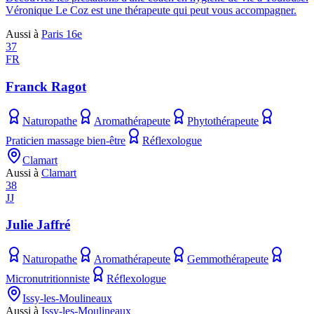
Véronique Le Coz est une thérapeute qui peut vous accompagner.
Aussi à
Paris 16e
37
FR
Franck Ragot
Naturopathe
Aromathérapeute
Phytothérapeute
Praticien massage bien-être
Réflexologue
Clamart
Aussi à
Clamart
38
JJ
Julie Jaffré
Naturopathe
Aromathérapeute
Gemmothérapeute
Micronutritionniste
Réflexologue
Issy-les-Moulineaux
Aussi à
Issy-les-Moulineaux