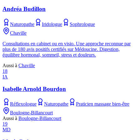
Andréa Budillon
Naturopathe
Iridologue
Sophrologue
Chaville
Consultations en cabinet ou en visio. Une approche reconnue par
plus de 180 avis positifs certifiés sur Médoucine. Digestion,
équilibre hormonal, sommeil, stress et douleurs.
Aussi à
Chaville
18
IA
Isabelle Arnold Bourdon
Réflexologue
Naturopathe
Praticien massage bien-être
Boulogne-Billancourt
Aussi à
Boulogne-Billancourt
19
MD