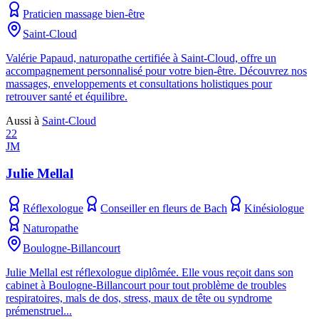
Praticien massage bien-être
Saint-Cloud
Valérie Papaud, naturopathe certifiée à Saint-Cloud, offre un
accompagnement personnalisé pour votre bien-être. Découvrez nos
massages, enveloppements et consultations holistiques pour
retrouver santé et équilibre.
Aussi à
Saint-Cloud
22
JM
Julie Mellal
Réflexologue
Conseiller en fleurs de Bach
Kinésiologue
Naturopathe
Boulogne-Billancourt
Julie Mellal est réflexologue diplômée. Elle vous reçoit dans son
cabinet à Boulogne-Billancourt pour tout problème de troubles
respiratoires, mals de dos, stress, maux de tête ou syndrome
prémenstruel...