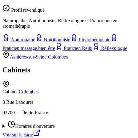
Profil revendiqué
Naturopathe, Nutritionniste, Réflexologue et Praticienne en
aromathérapie
Naturopathe
Nutritionniste
Phytothérapeute
Praticien massage bien-être
Praticien Reiki
Réflexologue
Asnières-sur-Seine
·
Colombes
Cabinets
Cabinet
Colombes
8 Rue Labouret
92700
— Île-de-France
Horaires d'ouverture
Voir sur la carte