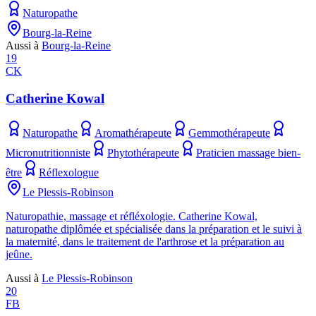
Naturopathe
Bourg-la-Reine
Aussi à
Bourg-la-Reine
19
CK
Catherine Kowal
Naturopathe
Aromathérapeute
Gemmothérapeute
Micronutritionniste
Phytothérapeute
Praticien massage bien-
être
Réflexologue
Le Plessis-Robinson
Naturopathie, massage et réfléxologie. Catherine Kowal,
naturopathe diplômée et spécialisée dans la préparation et le suivi à
la maternité, dans le traitement de l'arthrose et la préparation au
jeûne.
Aussi à
Le Plessis-Robinson
20
FB