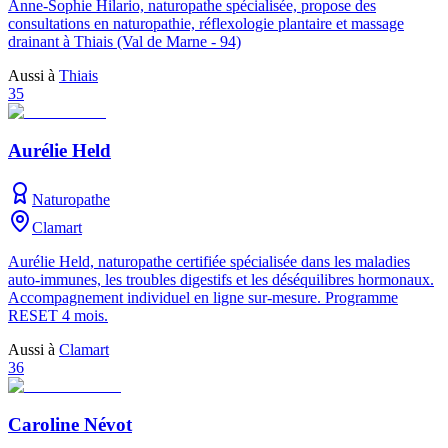
Anne-Sophie Hilario, naturopathe spécialisée, propose des
consultations en naturopathie, réflexologie plantaire et massage
drainant à Thiais (Val de Marne - 94)
Aussi à
Thiais
35
Aurélie Held
Naturopathe
Clamart
Aurélie Held, naturopathe certifiée spécialisée dans les maladies
auto-immunes, les troubles digestifs et les déséquilibres hormonaux.
Accompagnement individuel en ligne sur-mesure. Programme
RESET 4 mois.
Aussi à
Clamart
36
Caroline Névot