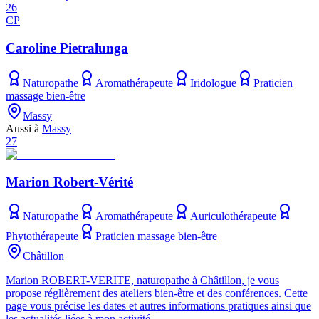
26
CP
Caroline Pietralunga
Naturopathe
Aromathérapeute
Iridologue
Praticien
massage bien-être
Massy
Aussi à
Massy
27
Marion Robert-Vérité
Naturopathe
Aromathérapeute
Auriculothérapeute
Phytothérapeute
Praticien massage bien-être
Châtillon
Marion ROBERT-VERITE, naturopathe à Châtillon, je vous
propose réglièrement des ateliers bien-être et des conférences. Cette
page vous précise les dates et autres informations pratiques ainsi que
les actualités liées à mon activité.