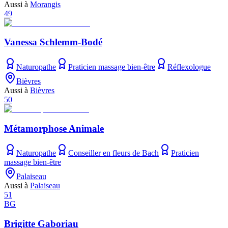
Aussi à
Morangis
49
Vanessa Schlemm-Bodé
Naturopathe
Praticien massage bien-être
Réflexologue
Bièvres
Aussi à
Bièvres
50
Métamorphose Animale
Naturopathe
Conseiller en fleurs de Bach
Praticien
massage bien-être
Palaiseau
Aussi à
Palaiseau
51
BG
Brigitte Gaboriau