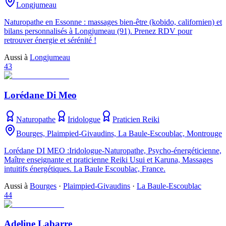
Longjumeau
Naturopathe en Essonne : massages bien-être (kobido, californien) et
bilans personnalisés à Longjumeau (91). Prenez RDV pour
retrouver énergie et sérénité !
Aussi à
Longjumeau
43
Lorédane Di Meo
Naturopathe
Iridologue
Praticien Reiki
Bourges, Plaimpied-Givaudins, La Baule-Escoublac, Montrouge
Lorédane DI MEO :Iridologue-Naturopathe, Psycho-énergéticienne,
Maître enseignante et praticienne Reiki Usui et Karuna, Massages
intuitifs énergétiques. La Baule Escoublac, France.
Aussi à
Bourges
·
Plaimpied-Givaudins
·
La Baule-Escoublac
44
Adeline Labarre