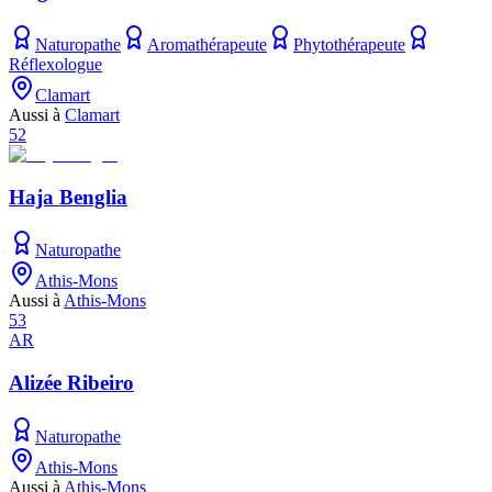
Naturopathe
Aromathérapeute
Phytothérapeute
Réflexologue
Clamart
Aussi à
Clamart
52
Haja Benglia
Naturopathe
Athis-Mons
Aussi à
Athis-Mons
53
AR
Alizée Ribeiro
Naturopathe
Athis-Mons
Aussi à
Athis-Mons