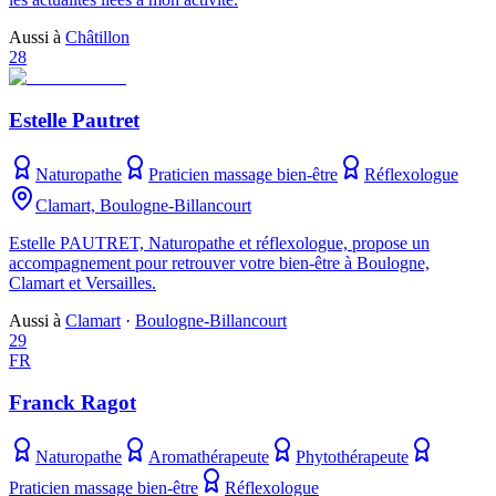
Aussi à
Châtillon
28
Estelle Pautret
Naturopathe
Praticien massage bien-être
Réflexologue
Clamart, Boulogne-Billancourt
Estelle PAUTRET, Naturopathe et réflexologue, propose un
accompagnement pour retrouver votre bien-être à Boulogne,
Clamart et Versailles.
Aussi à
Clamart
·
Boulogne-Billancourt
29
FR
Franck Ragot
Naturopathe
Aromathérapeute
Phytothérapeute
Praticien massage bien-être
Réflexologue