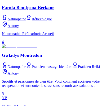
Farida Boudjema-Berkane
Naturopathe
Réflexologue
Antony
Naturopathie Réflexologie Accueil
4
Gwladys Montredon
Naturopathe
Praticien massage bien-être
Praticien Reiki
Antony
Sportifs et passionnés de bien-être: Voici comment accélérer votre
récupération et surmonter le stress sans recourir aux solutions ...
5
YB