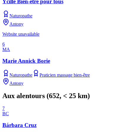
Ycille Bien-être pour tous
Naturopathe
Antony
Website unavailable
6
MA
Marie Annick Borie
Naturopathe
Praticien massage bien-être
Antony
Aux alentours
(
652
, < 25 km)
7
BC
Bárbara Cruz