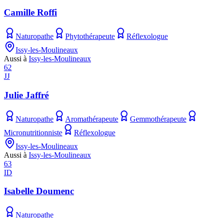
Camille Roffi
Naturopathe
Phytothérapeute
Réflexologue
Issy-les-Moulineaux
Aussi à
Issy-les-Moulineaux
62
JJ
Julie Jaffré
Naturopathe
Aromathérapeute
Gemmothérapeute
Micronutritionniste
Réflexologue
Issy-les-Moulineaux
Aussi à
Issy-les-Moulineaux
63
ID
Isabelle Doumenc
Naturopathe