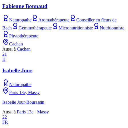
Fabienne Bonnaud
Naturopathe
Aromathérapeute
Conseiller en fleurs de
Bach
Gemmothérapeute
Micronutritionniste
Nutritionniste
Phytothérapeute
Cachan
Aussi à
Cachan
21
IJ
Isabelle Jour
Naturopathe
Paris 13e, Massy
Isabelle Jour-Bourassin
Aussi à
Paris 13e
·
Massy
22
FR