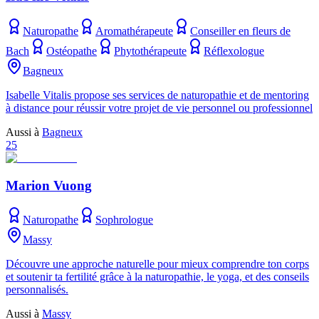
Naturopathe
Aromathérapeute
Conseiller en fleurs de
Bach
Ostéopathe
Phytothérapeute
Réflexologue
Bagneux
Isabelle Vitalis propose ses services de naturopathie et de mentoring
à distance pour réussir votre projet de vie personnel ou professionnel
Aussi à
Bagneux
25
Marion Vuong
Naturopathe
Sophrologue
Massy
Découvre une approche naturelle pour mieux comprendre ton corps
et soutenir ta fertilité grâce à la naturopathie, le yoga, et des conseils
personnalisés.
Aussi à
Massy