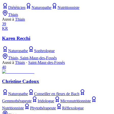
Diététicien
Naturopathe
Nutritionniste
Thiais
Aussi à
Thiais
39
KR
Karen Recchi
Naturopathe
Sophrologue
Thiais, Saint-Maur-des-Fossés
Aussi à
Thiais
·
Saint-Maur-des-Fossés
40
Christine Cadoux
Naturopathe
Conseiller en fleurs de Bach
Gemmothérapeute
Iridologue
Micronutritionniste
Nutritionniste
Phytothérapeute
Réflexologue