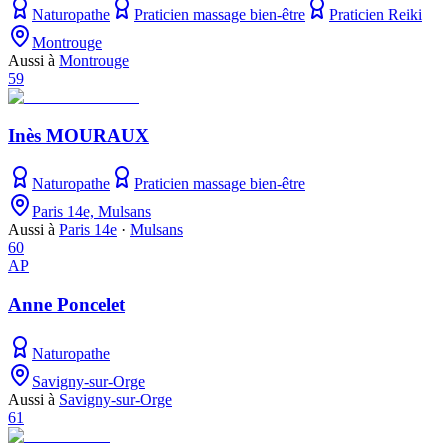
Naturopathe
Praticien massage bien-être
Praticien Reiki
Montrouge
Aussi à
Montrouge
59
Inès MOURAUX
Naturopathe
Praticien massage bien-être
Paris 14e, Mulsans
Aussi à
Paris 14e
·
Mulsans
60
AP
Anne Poncelet
Naturopathe
Savigny-sur-Orge
Aussi à
Savigny-sur-Orge
61