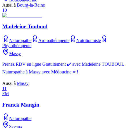
Aussi à
Bourg-la-Reine
10
Madeleine Touboul
Naturopathe
Aromathérapeute
Nutritionniste
Phytothérapeute
Massy
Prenez RDV en ligne Gratuitement ✔️ avec Madeleine TOUBOUL
Naturopathe à Massy avec Médoucine ⭐ !
Aussi à
Massy
11
FM
Franck Mangin
Naturopathe
Sceaux