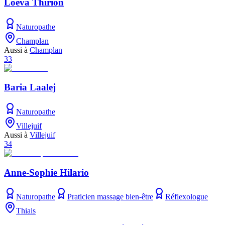
Loéva Thirion
Naturopathe
Champlan
Aussi à
Champlan
33
Baria Laalej
Naturopathe
Villejuif
Aussi à
Villejuif
34
Anne-Sophie Hilario
Naturopathe
Praticien massage bien-être
Réflexologue
Thiais