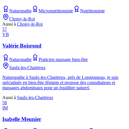
Naturopathe
Micronutritionniste
Nutritionniste
Choisy-le-Roi
Aussi à
Choisy-le-Roi
57
VB
Valérie Boisrond
Naturopathe
Praticien massage bien-être
Saulx-les-Chartreux
Naturopathe à Saulx-les-Chartreux, près de Longjumeau, je suis
spécialisée en bien-être féminin et propose des consultations et
massages abdominaux pour un équilibre naturel.
Aussi à
Saulx-les-Chartreux
58
IM
Isabelle Meunier