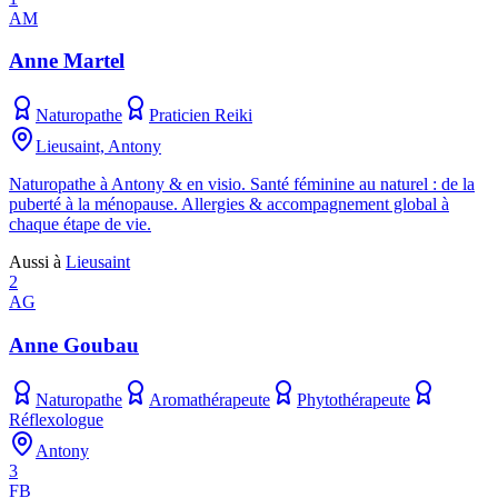
AM
Anne Martel
Naturopathe
Praticien Reiki
Lieusaint, Antony
Naturopathe à Antony & en visio. Santé féminine au naturel : de la
puberté à la ménopause. Allergies & accompagnement global à
chaque étape de vie.
Aussi à
Lieusaint
2
AG
Anne Goubau
Naturopathe
Aromathérapeute
Phytothérapeute
Réflexologue
Antony
3
FB