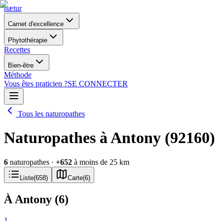
nætur
Carnet d'excellence
Phytothérapie
Recettes
Bien-être
Méthode
Vous êtes praticien ?
SE CONNECTER
Tous les naturopathes
Naturopathes à Antony (92160)
6
naturopathes
·
+
652
à moins de 25 km
Liste
(
658
)
Carte
(
6
)
À Antony
(
6
)
1