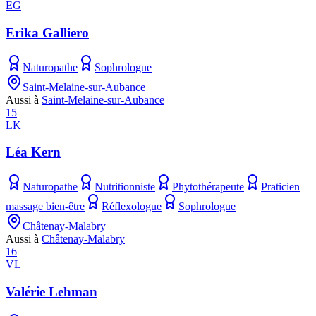
EG
Erika Galliero
Naturopathe
Sophrologue
Saint-Melaine-sur-Aubance
Aussi à
Saint-Melaine-sur-Aubance
15
LK
Léa Kern
Naturopathe
Nutritionniste
Phytothérapeute
Praticien
massage bien-être
Réflexologue
Sophrologue
Châtenay-Malabry
Aussi à
Châtenay-Malabry
16
VL
Valérie Lehman