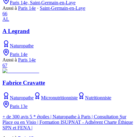
Paris 14e, Saint-Germain-en-Laye
Aussi à
Paris 14e
·
Saint-Germain-en-Laye
66
AL
A Legrand
Naturopathe
Paris 14e
Aussi à
Paris 14e
67
Fabrice Cravatte
Naturopathe
Micronutritionniste
Nutritionniste
Paris 13e
+ de 300 avis 5 * étoiles | Naturopathe à Paris | Consultation Sur
Place ou en Visio | Formation ISUPNAT - Adhérent Charte Éthique
SPN et FENA |