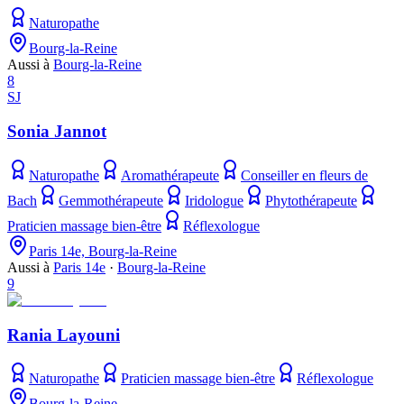
Naturopathe
Bourg-la-Reine
Aussi à
Bourg-la-Reine
8
SJ
Sonia Jannot
Naturopathe
Aromathérapeute
Conseiller en fleurs de
Bach
Gemmothérapeute
Iridologue
Phytothérapeute
Praticien massage bien-être
Réflexologue
Paris 14e, Bourg-la-Reine
Aussi à
Paris 14e
·
Bourg-la-Reine
9
Rania Layouni
Naturopathe
Praticien massage bien-être
Réflexologue
Bourg-la-Reine