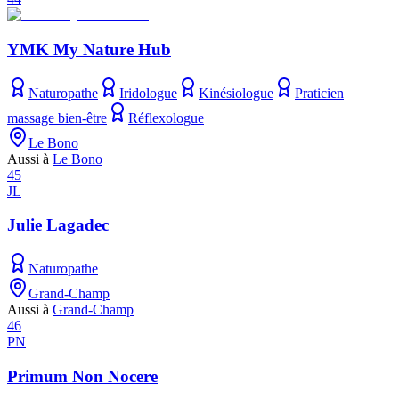
YMK My Nature Hub
Naturopathe
Iridologue
Kinésiologue
Praticien
massage bien-être
Réflexologue
Le Bono
Aussi à
Le Bono
45
JL
Julie Lagadec
Naturopathe
Grand-Champ
Aussi à
Grand-Champ
46
PN
Primum Non Nocere