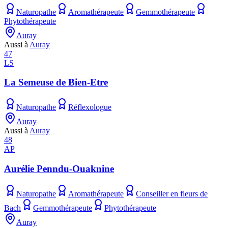
Naturopathe
Aromathérapeute
Gemmothérapeute
Phytothérapeute
Auray
Aussi à
Auray
47
LS
La Semeuse de Bien-Etre
Naturopathe
Réflexologue
Auray
Aussi à
Auray
48
AP
Aurélie Penndu-Ouaknine
Naturopathe
Aromathérapeute
Conseiller en fleurs de
Bach
Gemmothérapeute
Phytothérapeute
Auray