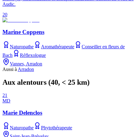
Audic.
20
Marine Coppens
Naturopathe
Aromathérapeute
Conseiller en fleurs de
Bach
Réflexologue
Vannes, Arradon
Aussi à
Arradon
Aux alentours
(
40
, < 25 km)
21
MD
Marie Delenclos
Naturopathe
Phytothérapeute
Saint-Jean-Brévelay