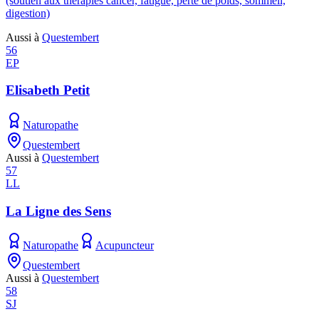
(soutien aux thérapies cancer, fatigue, perte de poids, sommeil,
digestion)
Aussi à
Questembert
56
EP
Elisabeth Petit
Naturopathe
Questembert
Aussi à
Questembert
57
LL
La Ligne des Sens
Naturopathe
Acupuncteur
Questembert
Aussi à
Questembert
58
SJ