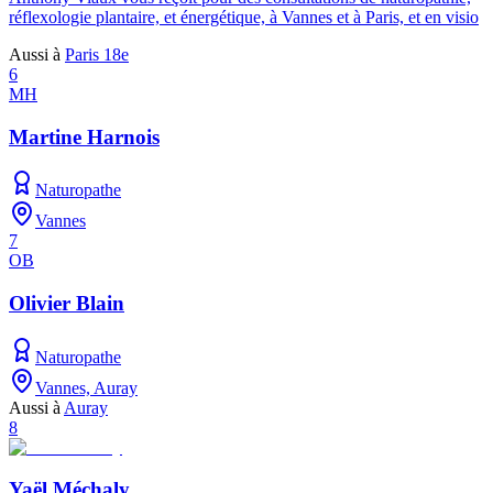
réflexologie plantaire, et énergétique, à Vannes et à Paris, et en visio
Aussi à
Paris 18e
6
MH
Martine Harnois
Naturopathe
Vannes
7
OB
Olivier Blain
Naturopathe
Vannes, Auray
Aussi à
Auray
8
Yaël Méchaly