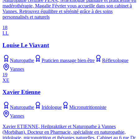
Naturopathe certifiée FENA, réflexologue plantaire et praticienne en
madérothérapie, Magalie Février vous accueille dans son cabinet à
Vannes. Retrouvez équilibre et sérénité grâce à des soins
personnalisés et naturels
18
LL
Louise Le Viavant
Naturopathe
Praticien massage bien-être
Réflexologue
Vannes
19
XE
Xavier Etienne
Naturopathe
Iridologue
Micronutritionniste
Vannes
Xavier ETIENNE, Heilpraktiker et Naturopathe à Vannes
(Morbihan). Docteur en Pharmacie, spécialiste en naturopathie,
iridologie, micronutrition et thérapies naturelles. Cabinet au 6 rue Dr