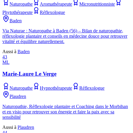
Naturopathe
Aromathérapeute
Micronutritionniste
Phytothérapeute
Réflexologue
Baden
Via Naturae : Naturopathe à Baden (56) – Bilan de naturopathie,
réflexologie plantaire et conseils en médecine douce pour retrouver
vitalité et équilibre naturellement.
Aussi à
Baden
43
ML
Marie-Laure Le Verge
Naturopathe
Hypnothérapeute
Réflexologue
Plaudren
Naturopathie, Réflexologie plantaire et Coaching dans le Morbihan
et en visio pour retrouver son énergie et faire la paix avec sa
sensibilité
Aussi à
Plaudren
44