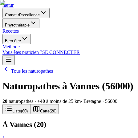
nætur
Carnet d'excellence
Phytothérapie
Recettes
Bien-être
Méthode
Vous êtes praticien ?
SE CONNECTER
Tous les naturopathes
Naturopathes à Vannes (56000)
20
naturopathes
·
+
40
à moins de 25 km
· Bretagne
· 56000
Liste
(
60
)
Carte
(
20
)
À Vannes
(
20
)
1