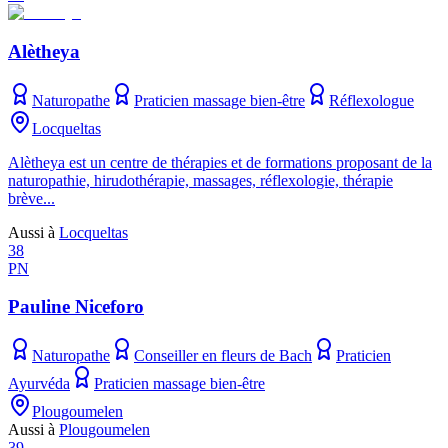
Alètheya
Naturopathe
Praticien massage bien-être
Réflexologue
Locqueltas
Alètheya est un centre de thérapies et de formations proposant de la
naturopathie, hirudothérapie, massages, réflexologie, thérapie
brève...
Aussi à
Locqueltas
38
PN
Pauline Niceforo
Naturopathe
Conseiller en fleurs de Bach
Praticien
Ayurvéda
Praticien massage bien-être
Plougoumelen
Aussi à
Plougoumelen
39