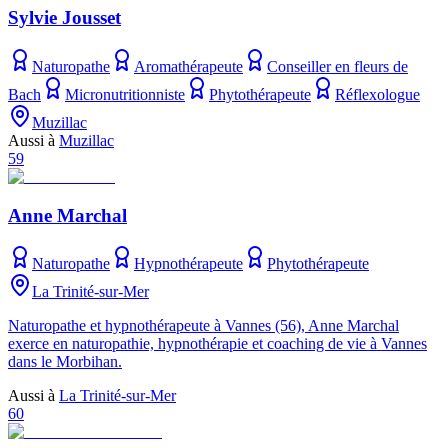
Sylvie Jousset
Naturopathe
Aromathérapeute
Conseiller en fleurs de
Bach
Micronutritionniste
Phytothérapeute
Réflexologue
Muzillac
Aussi à
Muzillac
59
Anne Marchal
Naturopathe
Hypnothérapeute
Phytothérapeute
La Trinité-sur-Mer
Naturopathe et hypnothérapeute à Vannes (56), Anne Marchal
exerce en naturopathie, hypnothérapie et coaching de vie à Vannes
dans le Morbihan.
Aussi à
La Trinité-sur-Mer
60