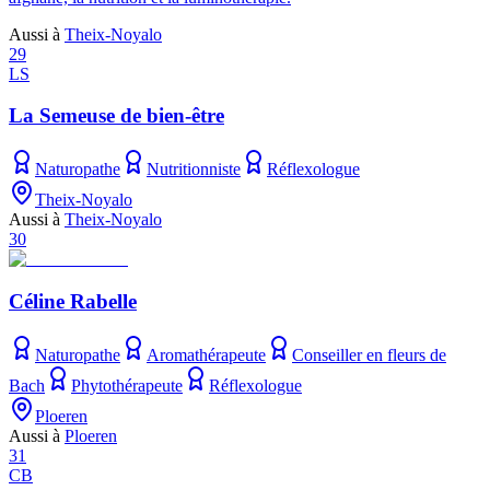
Aussi à
Theix-Noyalo
29
LS
La Semeuse de bien-être
Naturopathe
Nutritionniste
Réflexologue
Theix-Noyalo
Aussi à
Theix-Noyalo
30
Céline Rabelle
Naturopathe
Aromathérapeute
Conseiller en fleurs de
Bach
Phytothérapeute
Réflexologue
Ploeren
Aussi à
Ploeren
31
CB