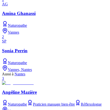
AG
Amina Ghanassi
Naturopathe
Vannes
2
SP
Sonia Perrin
Naturopathe
Vannes, Nantes
Aussi à
Nantes
3
Angéline Mazière
Naturopathe
Praticien massage bien-être
Réflexologue