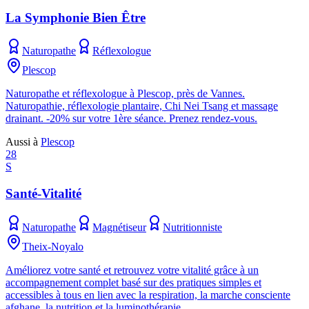
La Symphonie Bien Être
Naturopathe
Réflexologue
Plescop
Naturopathe et réflexologue à Plescop, près de Vannes.
Naturopathie, réflexologie plantaire, Chi Nei Tsang et massage
drainant. -20% sur votre 1ère séance. Prenez rendez-vous.
Aussi à
Plescop
28
S
Santé-Vitalité
Naturopathe
Magnétiseur
Nutritionniste
Theix-Noyalo
Améliorez votre santé et retrouvez votre vitalité grâce à un
accompagnement complet basé sur des pratiques simples et
accessibles à tous en lien avec la respiration, la marche consciente
afghane, la nutrition et la luminothérapie.