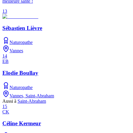
meilleure santé !
13
Sébastien Lièvre
Naturopathe
Vannes
14
EB
Elodie Boullay
Naturopathe
Vannes, Saint-Abraham
Aussi à
Saint-Abraham
15
CK
Céline Kermeur