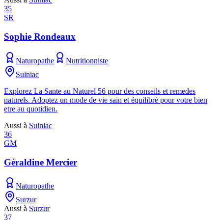
35
SR
Sophie Rondeaux
Naturopathe
Nutritionniste
Sulniac
Explorez La Sante au Naturel 56 pour des conseils et remedes
naturels. Adoptez un mode de vie sain et équilibré pour votre bien
etre au quotidien.
Aussi à
Sulniac
36
GM
Géraldine Mercier
Naturopathe
Surzur
Aussi à
Surzur
37