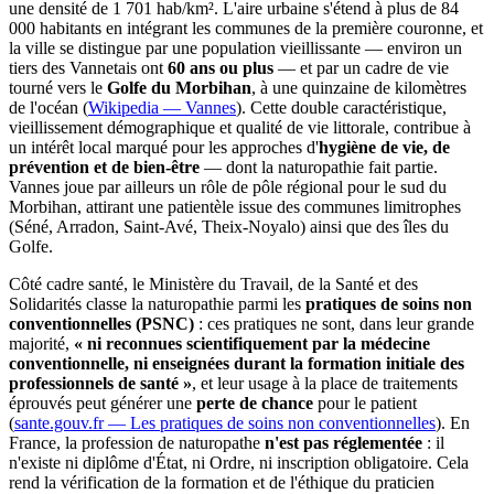
une densité de 1 701 hab/km². L'aire urbaine s'étend à plus de 84
000 habitants en intégrant les communes de la première couronne, et
la ville se distingue par une population vieillissante — environ un
tiers des Vannetais ont
60 ans ou plus
— et par un cadre de vie
tourné vers le
Golfe du Morbihan
, à une quinzaine de kilomètres
de l'océan (
Wikipedia — Vannes
). Cette double caractéristique,
vieillissement démographique et qualité de vie littorale, contribue à
un intérêt local marqué pour les approches d'
hygiène de vie, de
prévention et de bien-être
— dont la naturopathie fait partie.
Vannes joue par ailleurs un rôle de pôle régional pour le sud du
Morbihan, attirant une patientèle issue des communes limitrophes
(Séné, Arradon, Saint-Avé, Theix-Noyalo) ainsi que des îles du
Golfe.
Côté cadre santé, le Ministère du Travail, de la Santé et des
Solidarités classe la naturopathie parmi les
pratiques de soins non
conventionnelles (PSNC)
: ces pratiques ne sont, dans leur grande
majorité,
« ni reconnues scientifiquement par la médecine
conventionnelle, ni enseignées durant la formation initiale des
professionnels de santé »
, et leur usage à la place de traitements
éprouvés peut générer une
perte de chance
pour le patient
(
sante.gouv.fr — Les pratiques de soins non conventionnelles
). En
France, la profession de naturopathe
n'est pas réglementée
: il
n'existe ni diplôme d'État, ni Ordre, ni inscription obligatoire. Cela
rend la vérification de la formation et de l'éthique du praticien