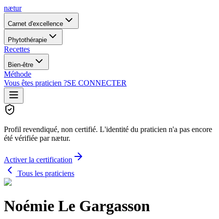
nætur
Carnet d'excellence
Phytothérapie
Recettes
Bien-être
Méthode
Vous êtes praticien ?
SE CONNECTER
Profil revendiqué, non certifié.
L'identité du praticien n'a pas encore
été vérifiée par nætur.
Activer la certification
Tous les praticiens
Noémie Le Gargasson