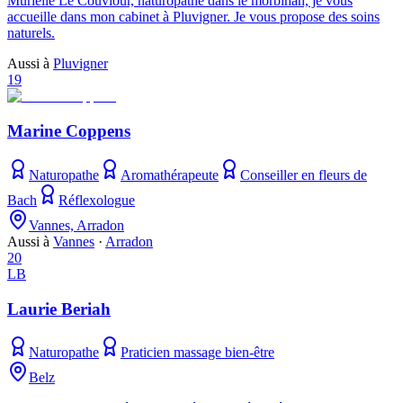
Murielle Le Couviour, naturopathe dans le morbihan, je vous
accueille dans mon cabinet à Pluvigner. Je vous propose des soins
naturels.
Aussi à
Pluvigner
19
Marine Coppens
Naturopathe
Aromathérapeute
Conseiller en fleurs de
Bach
Réflexologue
Vannes, Arradon
Aussi à
Vannes
·
Arradon
20
LB
Laurie Beriah
Naturopathe
Praticien massage bien-être
Belz