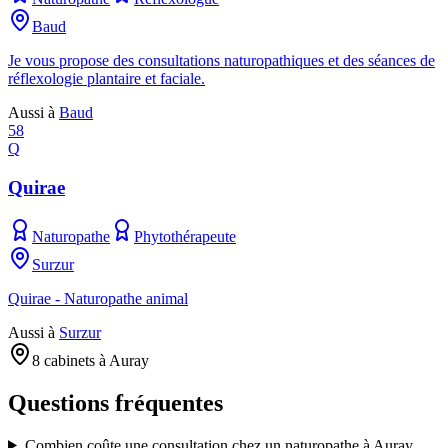
Baud
Je vous propose des consultations naturopathiques et des séances de
réflexologie plantaire et faciale.
Aussi à
Baud
58
Q
Quirae
Naturopathe
Phytothérapeute
Surzur
Quirae - Naturopathe animal
Aussi à
Surzur
8 cabinets à Auray
Questions fréquentes
Combien coûte une consultation chez un naturopathe à Auray