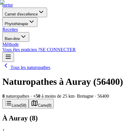
nætur
Carnet d'excellence
Phytothérapie
Recettes
Bien-être
Méthode
Vous êtes praticien ?
SE CONNECTER
Tous les naturopathes
Naturopathes à Auray (56400)
8
naturopathes
·
+
50
à moins de 25 km
· Bretagne
· 56400
Liste
(
58
)
Carte
(
8
)
À Auray
(
8
)
1