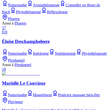
Naturopathe
Aromathérapeute
Conseiller en fleurs de
Bach
Phytothérapeute
Réflexologue
Ploeren
Aussi à
Ploeren
17
ÉD
Éloïse Deschampheleere
Naturopathe
Iridologue
Nutritionniste
Phytothérapeute
Plouharnel
Aussi à
Plouharnel
18
Murielle Le Couviour
Naturopathe
Magnétiseur
Praticien massage bien-être
Pluvigner