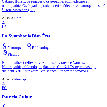
Cabinet Holisitque séances d'ostéopathie, étiomédecine et
naturopathie. Ostéopathe, praticien étiomédecine et naturopathe situé
à Belz Morbihan (56).
Aussi à
Belz
21
LS
La Symphonie Bien Être
Naturopathe
Réflexologue
Plescop
Naturopathe et réflexologue à Plescop, près de Vannes.
Naturopathie, réflexologie plantaire, Chi Nei Tsang et massage
drainant. -20% sur votre 1ère séance. Prenez rendez-vous.
Aussi à
Plescop
22
PG
Patricia Guhur