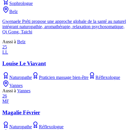
Sophrologue
Belz
Gwenaele Préti propose une approche globale de la santé au naturel
intégrant naturopathie, aromathérapie, relaxation psychosomatique,
Qi Gong, Taichi
Aussi à
Belz
25
LL
Louise Le Viavant
Naturopathe
Praticien massage bien-être
Réflexologue
Vannes
Aussi à
Vannes
26
MF
Magalie Février
Naturopathe
Réflexologue