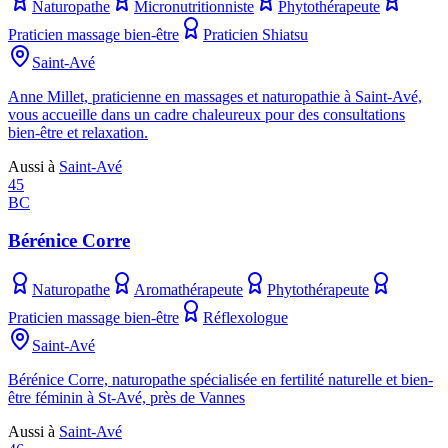
Naturopathe
Micronutritionniste
Phytothérapeute
Praticien massage bien-être
Praticien Shiatsu
Saint-Avé
Anne Millet, praticienne en massages et naturopathie à Saint-Avé,
vous accueille dans un cadre chaleureux pour des consultations
bien-être et relaxation.
Aussi à
Saint-Avé
45
BC
Bérénice Corre
Naturopathe
Aromathérapeute
Phytothérapeute
Praticien massage bien-être
Réflexologue
Saint-Avé
Bérénice Corre, naturopathe spécialisée en fertilité naturelle et bien-
être féminin à St-Avé, près de Vannes
Aussi à
Saint-Avé