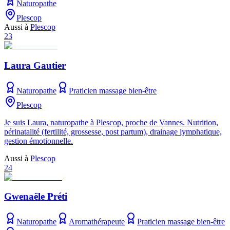
Naturopathe
Plescop
Aussi à
Plescop
23
Laura Gautier
Naturopathe
Praticien massage bien-être
Plescop
Je suis Laura, naturopathe à Plescop, proche de Vannes. Nutrition,
périnatalité (fertilité, grossesse, post partum), drainage lymphatique,
gestion émotionnelle.
Aussi à
Plescop
24
Gwenaële Préti
Naturopathe
Aromathérapeute
Praticien massage bien-être