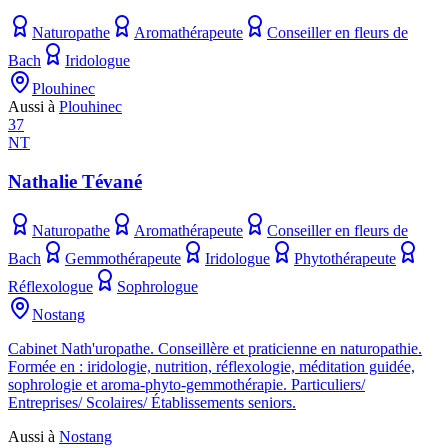
Naturopathe
Aromathérapeute
Conseiller en fleurs de
Bach
Iridologue
Plouhinec
Aussi à
Plouhinec
37
NT
Nathalie Tévané
Naturopathe
Aromathérapeute
Conseiller en fleurs de
Bach
Gemmothérapeute
Iridologue
Phytothérapeute
Réflexologue
Sophrologue
Nostang
Cabinet Nath'uropathe. Conseillère et praticienne en naturopathie.
Formée en : iridologie, nutrition, réflexologie, méditation guidée,
sophrologie et aroma-phyto-gemmothérapie. Particuliers/
Entreprises/ Scolaires/ Établissements seniors.
Aussi à
Nostang