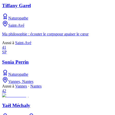
Tiffany Garel
Naturopathe
Saint-Avé
Ma philosophie : écouter le corpspour apaiser le cœur
Aussi à
Saint-Avé
41
SP
Sonia Perrin
Naturopathe
Vannes, Nantes
Aussi à
Vannes
·
Nantes
42
Yaël Méchaly