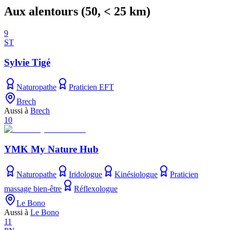
Aux alentours
(
50
, < 25 km)
9
ST
Sylvie Tigé
Naturopathe
Praticien EFT
Brech
Aussi à
Brech
10
YMK My Nature Hub
Naturopathe
Iridologue
Kinésiologue
Praticien
massage bien-être
Réflexologue
Le Bono
Aussi à
Le Bono
11