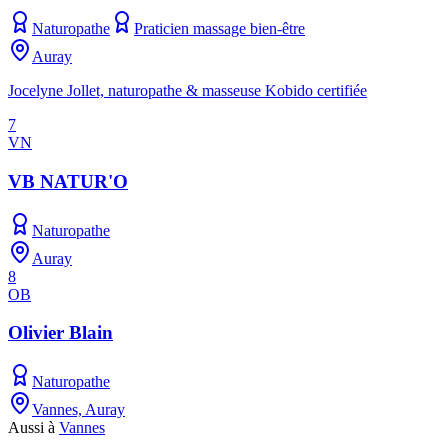
Naturopathe
Praticien massage bien-être
Auray
Jocelyne Jollet, naturopathe & masseuse Kobido certifiée
7
VN
VB NATUR'O
Naturopathe
Auray
8
OB
Olivier Blain
Naturopathe
Vannes, Auray
Aussi à
Vannes