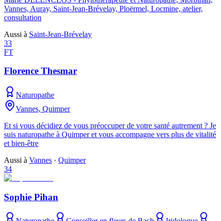
Vannes, Auray, Saint-Jean-Brévelay, Ploërmel, Locmine, atelier,
consultation
Aussi à
Saint-Jean-Brévelay
33
FT
Florence Thesmar
Naturopathe
Vannes, Quimper
Et si vous décidiez de vous préoccuper de votre santé autrement ? Je
suis naturopathe à Quimper et vous accompagne vers plus de vitalité
et bien-être
Aussi à
Vannes
·
Quimper
34
Sophie Pihan
Naturopathe
Conseiller en fleurs de Bach
Iridologue