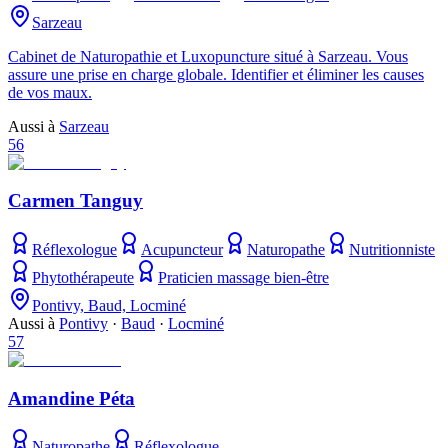
Sarzeau
Cabinet de Naturopathie et Luxopuncture situé à Sarzeau. Vous
assure une prise en charge globale. Identifier et éliminer les causes
de vos maux.
Aussi à
Sarzeau
56
Carmen Tanguy
Réflexologue
Acupuncteur
Naturopathe
Nutritionniste
Phytothérapeute
Praticien massage bien-être
Pontivy, Baud, Locminé
Aussi à
Pontivy
·
Baud
·
Locminé
57
Amandine Péta
Naturopathe
Réflexologue