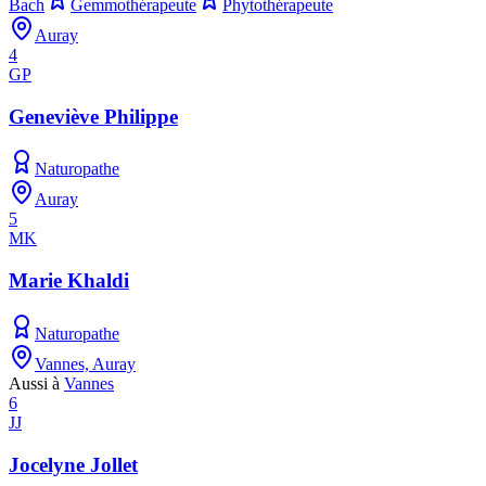
Bach
Gemmothérapeute
Phytothérapeute
Auray
4
GP
Geneviève Philippe
Naturopathe
Auray
5
MK
Marie Khaldi
Naturopathe
Vannes, Auray
Aussi à
Vannes
6
JJ
Jocelyne Jollet