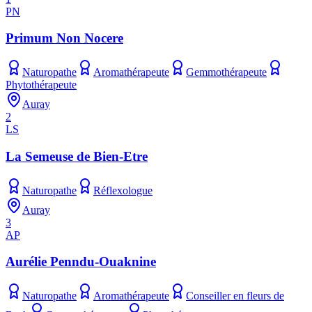
PN
Primum Non Nocere
Naturopathe
Aromathérapeute
Gemmothérapeute
Phytothérapeute
Auray
2
LS
La Semeuse de Bien-Etre
Naturopathe
Réflexologue
Auray
3
AP
Aurélie Penndu-Ouaknine
Naturopathe
Aromathérapeute
Conseiller en fleurs de