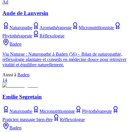
Ad
Aude de Lanversin
Naturopathe
Aromathérapeute
Micronutritionniste
Phytothérapeute
Réflexologue
Baden
Via Naturae : Naturopathe à Baden (56) – Bilan de naturopathie,
réflexologie plantaire et conseils en médecine douce pour retrouver
vitalité et équilibre naturellement.
Aussi à
Baden
14
Emilie Segretain
Naturopathe
Micronutritionniste
Phytothérapeute
Praticien massage bien-être
Réflexologue
Baden