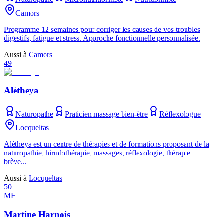
Camors
Programme 12 semaines pour corriger les causes de vos troubles
digestifs, fatigue et stress. Approche fonctionnelle personnalisée.
Aussi à
Camors
49
Alètheya
Naturopathe
Praticien massage bien-être
Réflexologue
Locqueltas
Alètheya est un centre de thérapies et de formations proposant de la
naturopathie, hirudothérapie, massages, réflexologie, thérapie
brève...
Aussi à
Locqueltas
50
MH
Martine Harnois