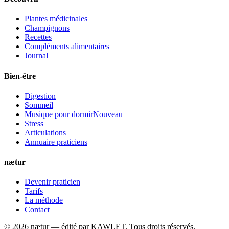
Plantes médicinales
Champignons
Recettes
Compléments alimentaires
Journal
Bien-être
Digestion
Sommeil
Musique pour dormir
Nouveau
Stress
Articulations
Annuaire praticiens
nætur
Devenir praticien
Tarifs
La méthode
Contact
©
2026
nætur — édité par
KAWLET
. Tous droits réservés.