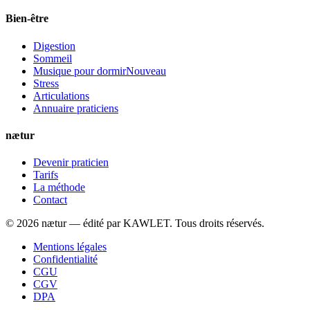
Bien-être
Digestion
Sommeil
Musique pour dormir
Nouveau
Stress
Articulations
Annuaire praticiens
nætur
Devenir praticien
Tarifs
La méthode
Contact
©
2026
nætur — édité par
KAWLET
. Tous droits réservés.
Mentions légales
Confidentialité
CGU
CGV
DPA