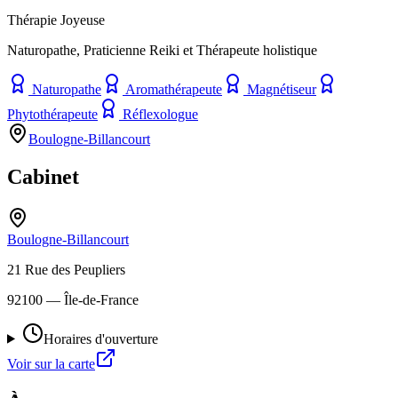
Thérapie Joyeuse
Naturopathe, Praticienne Reiki et Thérapeute holistique
Naturopathe
Aromathérapeute
Magnétiseur
Phytothérapeute
Réflexologue
Boulogne-Billancourt
Cabinet
Boulogne-Billancourt
21 Rue des Peupliers
92100
— Île-de-France
Horaires d'ouverture
Voir sur la carte