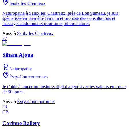
Saulx-les-Chartreux
Naturopathe à Saulx-les-Chartreux, près de Longjumeau, je suis
spécialisée en bien-être féminin et propose des consultations et
massages abdominaux pour un équilibre naturel.
Aussi à
Saulx-les-Chartreux
27
Siham Ajoua
Naturopathe
Évry-Courcouronnes
Je t’aide à lancer un business digital aligné avec tes valeurs en moins
de 90 jours.
Aussi à
Évry-Courcouronnes
28
CB
Corinne Ballery