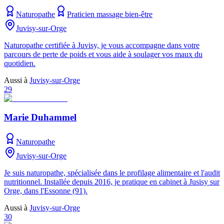
Naturopathe
Praticien massage bien-être
Juvisy-sur-Orge
Naturopathe certifiée à Juvisy, je vous accompagne dans votre
parcours de perte de poids et vous aide à soulager vos maux du
quotidien.
Aussi à
Juvisy-sur-Orge
29
Marie Duhammel
Naturopathe
Juvisy-sur-Orge
Je suis naturopathe, spécialisée dans le profilage alimentaire et l'audit
nutritionnel. Installée depuis 2016, je pratique en cabinet à Jusisy sur
Orge, dans l'Essonne (91).
Aussi à
Juvisy-sur-Orge
30