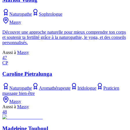
Naturopathe
Sophrologue
Massy
Découvre une approche naturelle pour mieux comprendre ton corps
et soutenir ta fertilité grâce à la naturopathie, le yoga, et des conseils
personnalisés.
Aussi à
Massy
47
CP
Caroline Pietralunga
Naturopathe
Aromathérapeute
Iridologue
Praticien
massage bien-être
Massy
Aussi à
Massy
48
Madeleine Touboul