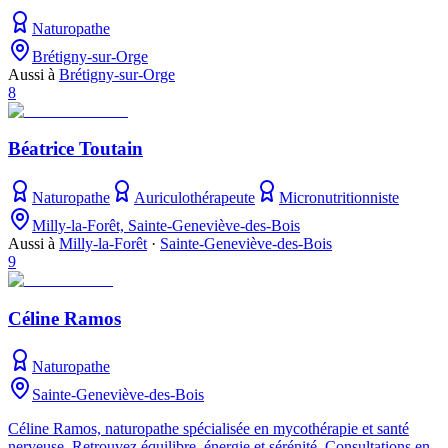
Naturopathe
Brétigny-sur-Orge
Aussi à
Brétigny-sur-Orge
8
Béatrice Toutain
Naturopathe
Auriculothérapeute
Micronutritionniste
Milly-la-Forêt, Sainte-Geneviève-des-Bois
Aussi à
Milly-la-Forêt
·
Sainte-Geneviève-des-Bois
9
Céline Ramos
Naturopathe
Sainte-Geneviève-des-Bois
Céline Ramos, naturopathe spécialisée en mycothérapie et santé
nerveuse. Retrouvez équilibre, énergie et sérénité. Consultations en