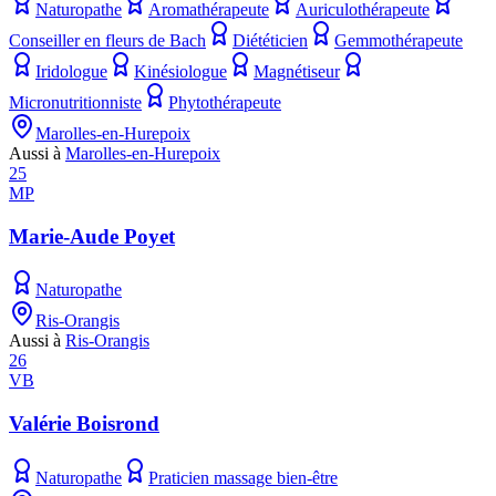
Naturopathe
Aromathérapeute
Auriculothérapeute
Conseiller en fleurs de Bach
Diététicien
Gemmothérapeute
Iridologue
Kinésiologue
Magnétiseur
Micronutritionniste
Phytothérapeute
Marolles-en-Hurepoix
Aussi à
Marolles-en-Hurepoix
25
MP
Marie-Aude Poyet
Naturopathe
Ris-Orangis
Aussi à
Ris-Orangis
26
VB
Valérie Boisrond
Naturopathe
Praticien massage bien-être