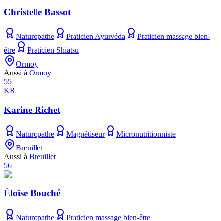
Christelle Bassot
Naturopathe
Praticien Ayurvéda
Praticien massage bien-
être
Praticien Shiatsu
Ormoy
Aussi à
Ormoy
55
KR
Karine Richet
Naturopathe
Magnétiseur
Micronutritionniste
Breuillet
Aussi à
Breuillet
56
Éloïse Bouché
Naturopathe
Praticien massage bien-être