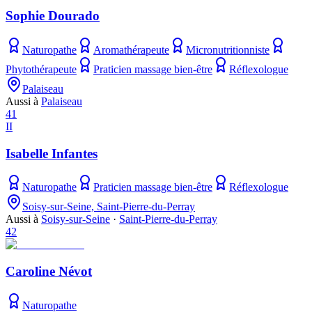
Sophie Dourado
Naturopathe
Aromathérapeute
Micronutritionniste
Phytothérapeute
Praticien massage bien-être
Réflexologue
Palaiseau
Aussi à
Palaiseau
41
II
Isabelle Infantes
Naturopathe
Praticien massage bien-être
Réflexologue
Soisy-sur-Seine, Saint-Pierre-du-Perray
Aussi à
Soisy-sur-Seine
·
Saint-Pierre-du-Perray
42
Caroline Névot
Naturopathe