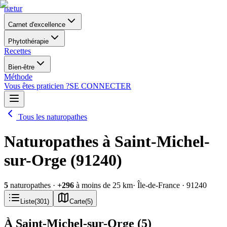
nætur
Carnet d'excellence
Phytothérapie
Recettes
Bien-être
Méthode
Vous êtes praticien ?
SE CONNECTER
Tous les naturopathes
Naturopathes à Saint-Michel-
sur-Orge (91240)
5
naturopathes
·
+
296
à moins de 25 km
· Île-de-France
· 91240
Liste
(
301
)
Carte
(
5
)
À Saint-Michel-sur-Orge
(
5
)