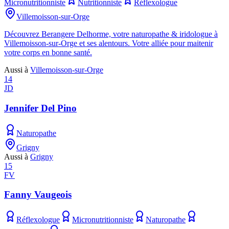
Micronutritionniste
Nutritionniste
Réflexologue
Villemoisson-sur-Orge
Découvrez Berangere Delhorme, votre naturopathe & iridologue à
Villemoisson-sur-Orge et ses alentours. Votre alliée pour maitenir
votre corps en bonne santé.
Aussi à
Villemoisson-sur-Orge
14
JD
Jennifer Del Pino
Naturopathe
Grigny
Aussi à
Grigny
15
FV
Fanny Vaugeois
Réflexologue
Micronutritionniste
Naturopathe