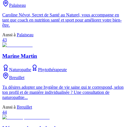
Palaiseau
Caroline Névot, Secret de Santé au Naturel, vous accompagne en
tant que coach en nutrition santé et sport pour améliorer votre bien-
être.
Aussi à
Palaiseau
43
Marine Martin
Naturopathe
Phytothérapeute
Breuillet
Tu désires adopter une hygiène de vie saine qui te correspond, selon
ton profil et de manière individualisée ? Une consultation de
naturopathie...
Aussi à
Breuillet
44