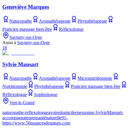
Geneviève Marques
Naturopathe
Aromathérapeute
Phytothérapeute
Praticien massage bien-être
Réflexologue
Savigny-sur-Orge
Aussi à
Savigny-sur-Orge
18
Sylvie Mansart
Naturopathe
Aromathérapeute
Micronutritionniste
Nutritionniste
Phytothérapeute
Praticien massage bien-être
Réflexologue
Sophrologue
Vert-le-Grand
naturopathe-reflexologueavotredomicileenessonne-SylvieMansart-
accompagnateurensanténaturelle91-
https://www.50nuancesdenaturo.com