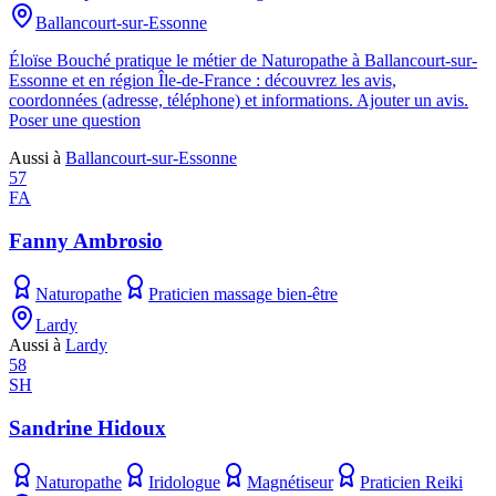
Ballancourt-sur-Essonne
Éloïse Bouché pratique le métier de Naturopathe à Ballancourt-sur-
Essonne et en région Île-de-France : découvrez les avis,
coordonnées (adresse, téléphone) et informations. Ajouter un avis.
Poser une question
Aussi à
Ballancourt-sur-Essonne
57
FA
Fanny Ambrosio
Naturopathe
Praticien massage bien-être
Lardy
Aussi à
Lardy
58
SH
Sandrine Hidoux
Naturopathe
Iridologue
Magnétiseur
Praticien Reiki