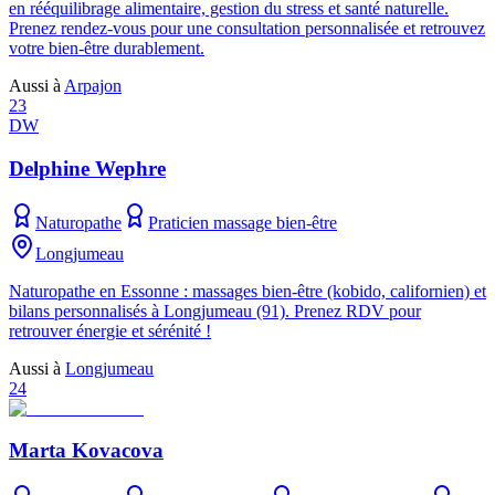
en rééquilibrage alimentaire, gestion du stress et santé naturelle.
Prenez rendez-vous pour une consultation personnalisée et retrouvez
votre bien-être durablement.
Aussi à
Arpajon
23
DW
Delphine Wephre
Naturopathe
Praticien massage bien-être
Longjumeau
Naturopathe en Essonne : massages bien-être (kobido, californien) et
bilans personnalisés à Longjumeau (91). Prenez RDV pour
retrouver énergie et sérénité !
Aussi à
Longjumeau
24
Marta Kovacova