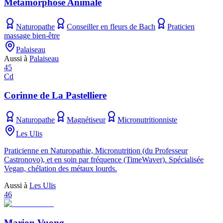
Métamorphose Animale
Naturopathe
Conseiller en fleurs de Bach
Praticien
massage bien-être
Palaiseau
Aussi à
Palaiseau
45
Cd
Corinne de La Pastelliere
Naturopathe
Magnétiseur
Micronutritionniste
Les Ulis
Praticienne en Naturopathie, Micronutrition (du Professeur
Castronovo), et en soin par fréquence (TimeWaver). Spécialisée
Vegan, chélation des métaux lourds.
Aussi à
Les Ulis
46
Marion Vuong