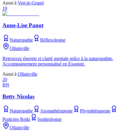
Aussi à
Vert-le-Grand
19
Anne-Lise Panot
Naturopathe
Réflexologue
Ollainville
Retrouvez énergie et clarté mentale grâce à la naturopathie.
Accompagnement personnalisé en Essonne.
Aussi à
Ollainville
20
BN
Betty Nicolas
Naturopathe
Aromathérapeute
Phytothérapeute
Praticien Reiki
Sophrologue
Ollainville