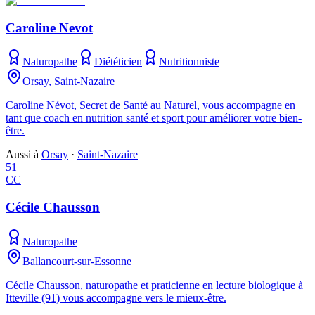
Caroline Nevot
Naturopathe
Diététicien
Nutritionniste
Orsay, Saint-Nazaire
Caroline Névot, Secret de Santé au Naturel, vous accompagne en
tant que coach en nutrition santé et sport pour améliorer votre bien-
être.
Aussi à
Orsay
·
Saint-Nazaire
51
CC
Cécile Chausson
Naturopathe
Ballancourt-sur-Essonne
Cécile Chausson, naturopathe et praticienne en lecture biologique à
Itteville (91) vous accompagne vers le mieux-être.