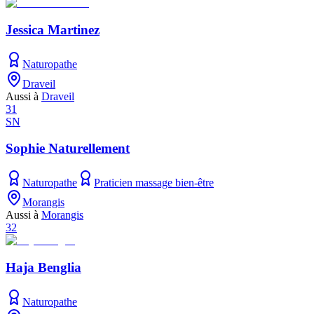
Jessica Martinez
Naturopathe
Draveil
Aussi à
Draveil
31
SN
Sophie Naturellement
Naturopathe
Praticien massage bien-être
Morangis
Aussi à
Morangis
32
Haja Benglia
Naturopathe