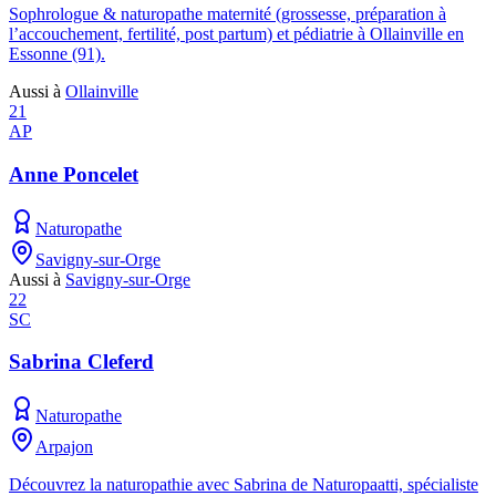
Sophrologue & naturopathe maternité (grossesse, préparation à
l’accouchement, fertilité, post partum) et pédiatrie à Ollainville en
Essonne (91).
Aussi à
Ollainville
21
AP
Anne Poncelet
Naturopathe
Savigny-sur-Orge
Aussi à
Savigny-sur-Orge
22
SC
Sabrina Cleferd
Naturopathe
Arpajon
Découvrez la naturopathie avec Sabrina de Naturopaatti, spécialiste