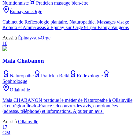
Nutritionniste
Praticien massage bien-être
Épinay-sur-Orge
Cabinet de Réflexologie plantaire, Naturopathie, Massages visage
Kobido et Amma assis à Epinay-sur-Orge 91 par Fanny Vaugeois
Aussi à
Épinay-sur-Orge
16
Mala Chabanon
Naturopathe
Praticien Reiki
Réflexologue
Sophrologue
Ollainville
Mala CHABANON pratique le métier de Naturopathe à Ollainville
et en région Île-de-France : découvrez les avis, coordonnées
(adresse, téléphone) et informations. Ajouter un avis.
Aussi à
Ollainville
17
GM