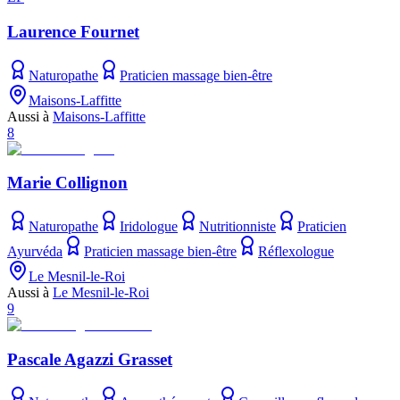
Laurence Fournet
Naturopathe
Praticien massage bien-être
Maisons-Laffitte
Aussi à
Maisons-Laffitte
8
Marie Collignon
Naturopathe
Iridologue
Nutritionniste
Praticien
Ayurvéda
Praticien massage bien-être
Réflexologue
Le Mesnil-le-Roi
Aussi à
Le Mesnil-le-Roi
9
Pascale Agazzi Grasset