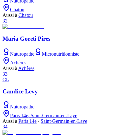
Naturopathe
Chatou
Aussi à
Chatou
32
Maria Goreti Pires
Naturopathe
Micronutritionniste
Achères
Aussi à
Achères
33
CL
Candice Levy
Naturopathe
Paris 14e, Saint-Germain-en-Laye
Aussi à
Paris 14e
·
Saint-Germain-en-Laye
34