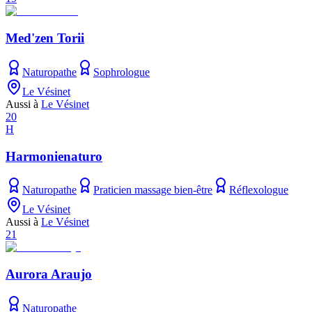
Med'zen Torii
Naturopathe
Sophrologue
Le Vésinet
Aussi à
Le Vésinet
20
H
Harmonienaturo
Naturopathe
Praticien massage bien-être
Réflexologue
Le Vésinet
Aussi à
Le Vésinet
21
Aurora Araujo
Naturopathe