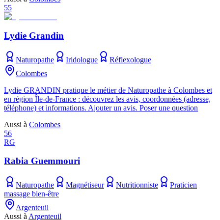
55
Lydie Grandin
Naturopathe
Iridologue
Réflexologue
Colombes
Lydie GRANDIN pratique le métier de Naturopathe à Colombes et
en région Île-de-France : découvrez les avis, coordonnées (adresse,
téléphone) et informations. Ajouter un avis. Poser une question
Aussi à
Colombes
56
RG
Rabia Guemmouri
Naturopathe
Magnétiseur
Nutritionniste
Praticien
massage bien-être
Argenteuil
Aussi à
Argenteuil