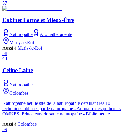
57
Cabinet Forme et Mieux-Être
Naturopathe
Aromathérapeute
Marly-le-Roi
Aussi à
Marly-le-Roi
58
CL
Celine Laine
Naturopathe
Colombes
Naturopathe.net, le site de la naturopathie détaillant les 10
techniques utilisées par le naturopathe - Annuaire des praticiens
OMNES, Éducateurs de santé naturopathe - Bibliothèque
Aussi à
Colombes
59