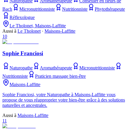
Naturopathe
Aromathérapeute
Conseiller en fleurs de
Bach
Micronutritionniste
Nutritionniste
Phytothérapeute
Réflexologue
Le Tholonet, Maisons-Laffitte
Aussi à
Le Tholonet
·
Maisons-Laffitte
10
Sophie Franciosi
Naturopathe
Aromathérapeute
Micronutritionniste
Nutritionniste
Praticien massage bien-être
Maisons-Laffitte
Sophie Franciosi, votre Naturopathe à Maisons-Laffitte vous
propose de vous réapproprier votre bien-être grâce à des solutions
naturelles et ancestrales.
Aussi à
Maisons-Laffitte
11