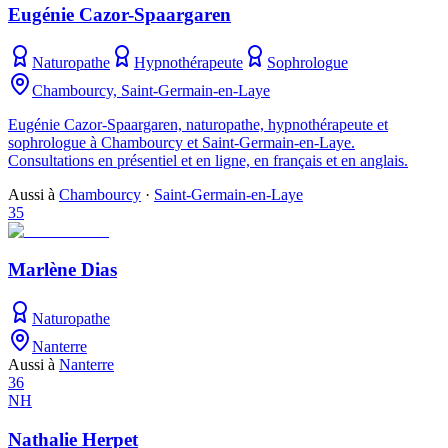
Eugénie Cazor-Spaargaren
Naturopathe
Hypnothérapeute
Sophrologue
Chambourcy, Saint-Germain-en-Laye
Eugénie Cazor-Spaargaren, naturopathe, hypnothérapeute et
sophrologue à Chambourcy et Saint-Germain-en-Laye.
Consultations en présentiel et en ligne, en français et en anglais.
Aussi à
Chambourcy
·
Saint-Germain-en-Laye
35
Marlène Dias
Naturopathe
Nanterre
Aussi à
Nanterre
36
NH
Nathalie Herpet