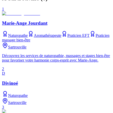
1
Marie-Ange Jourdant
Naturopathe
Aromathérapeute
Praticien EFT
Praticien
massage bien-être
Sartrouville
Découvrez les services de naturopathie, massages et stages bien-être
pour favoriser votre harmonie corps-esprit avec Marie-Ange.
2
D
Divinoé
Naturopathe
Sartrouville
3