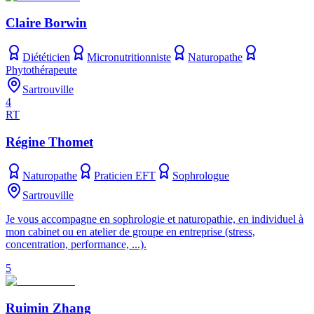
Claire Borwin
Diététicien
Micronutritionniste
Naturopathe
Phytothérapeute
Sartrouville
4
RT
Régine Thomet
Naturopathe
Praticien EFT
Sophrologue
Sartrouville
Je vous accompagne en sophrologie et naturopathie, en individuel à
mon cabinet ou en atelier de groupe en entreprise (stress,
concentration, performance, ...).
5
Ruimin Zhang