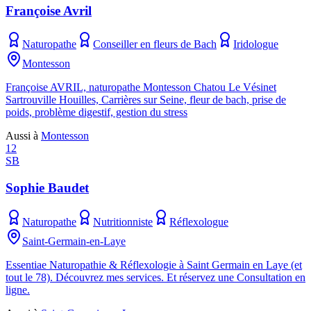
Françoise Avril
Naturopathe
Conseiller en fleurs de Bach
Iridologue
Montesson
Françoise AVRIL, naturopathe Montesson Chatou Le Vésinet
Sartrouville Houilles, Carrières sur Seine, fleur de bach, prise de
poids, problème digestif, gestion du stress
Aussi à
Montesson
12
SB
Sophie Baudet
Naturopathe
Nutritionniste
Réflexologue
Saint-Germain-en-Laye
Essentiae Naturopathie & Réflexologie à Saint Germain en Laye (et
tout le 78). Découvrez mes services. Et réservez une Consultation en
ligne.