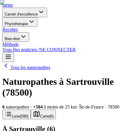
nætur
Carnet d'excellence
Phytothérapie
Recettes
Bien-être
Méthode
Vous êtes praticien ?
SE CONNECTER
Tous les naturopathes
Naturopathes à Sartrouville
(78500)
6
naturopathes
·
+
584
à moins de 25 km
· Île-de-France
· 78500
Liste
(
590
)
Carte
(
6
)
À Sartrouville
(
6
)