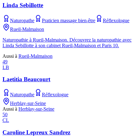
Linda Sebillotte
Naturopathe
Praticien massage bien-être
Réflexologue
Rueil-Malmaison
Naturopathie à Rueil-Malmaison. Découvrez la naturopathie avec
Linda Sebillotte à son cabinet Rueil-Malmaison et Paris 10.
Aussi à
Rueil-Malmaison
49
LB
Laetitia Beaucourt
Naturopathe
Réflexologue
Herblay-sur-Seine
Aussi à
Herblay-sur-Seine
50
CL
Caroline Lepreux Sandrez