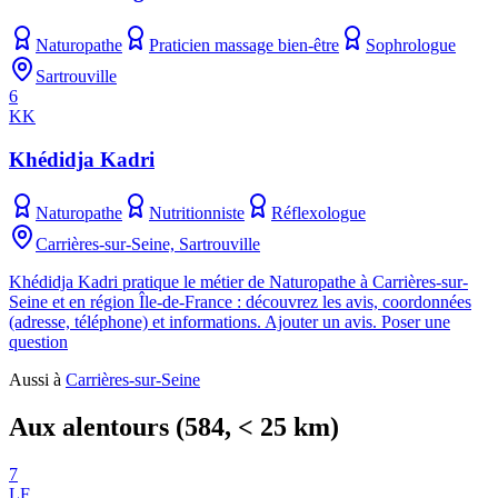
Naturopathe
Praticien massage bien-être
Sophrologue
Sartrouville
6
KK
Khédidja Kadri
Naturopathe
Nutritionniste
Réflexologue
Carrières-sur-Seine, Sartrouville
Khédidja Kadri pratique le métier de Naturopathe à Carrières-sur-
Seine et en région Île-de-France : découvrez les avis, coordonnées
(adresse, téléphone) et informations. Ajouter un avis. Poser une
question
Aussi à
Carrières-sur-Seine
Aux alentours
(
584
, < 25 km)
7
LF