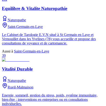
Equilibre & Vitalite Naturopathie
Naturopathe
Saint-Germain-en-Laye
Le Cabinet de Tarologie E.V.N situé à St Germain en Laye et
Vernouillet dans les Yvelines (78) vous accueille et propose des
consultations de voyance et de cartomancie.
Aussi à
Saint-Germain-en-Laye
39
Vitalité Durable
Naturopathe
Rueil-Malmaison
Energie, sommeil, gestion du stress, poids, système immunitaire,
bien-être : interventions en entreprises ou en consultations
individuelles.