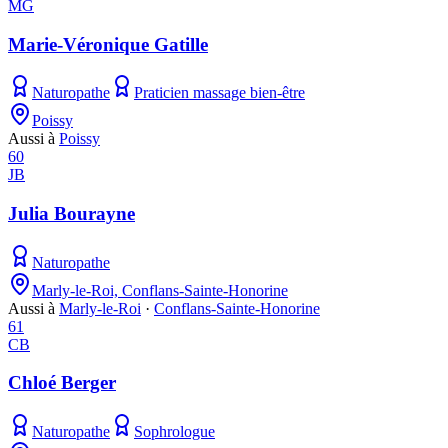
MG
Marie-Véronique Gatille
Naturopathe
Praticien massage bien-être
Poissy
Aussi à
Poissy
60
JB
Julia Bourayne
Naturopathe
Marly-le-Roi, Conflans-Sainte-Honorine
Aussi à
Marly-le-Roi
·
Conflans-Sainte-Honorine
61
CB
Chloé Berger
Naturopathe
Sophrologue