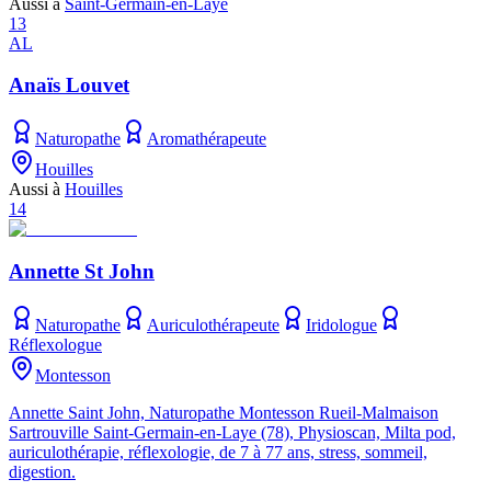
Aussi à
Saint-Germain-en-Laye
13
AL
Anaïs Louvet
Naturopathe
Aromathérapeute
Houilles
Aussi à
Houilles
14
Annette St John
Naturopathe
Auriculothérapeute
Iridologue
Réflexologue
Montesson
Annette Saint John, Naturopathe Montesson Rueil-Malmaison
Sartrouville Saint-Germain-en-Laye (78), Physioscan, Milta pod,
auriculothérapie, réflexologie, de 7 à 77 ans, stress, sommeil,
digestion.