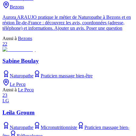
Bezons
Aurora ARAUJO pratique le métier de Naturopathe à Bezons et en
région Île-de-France : découvrez les avis, coordonnées (adresse,
téléphone) et informations. Ajouter un avis. Poser une question
Aussi à
Bezons
22
Sabine Boulay
Naturopathe
Praticien massage bien-être
Le Pecq
Aussi à
Le Pecq
23
LG
Leila Groum
Naturopathe
Micronutritionniste
Praticien massage bien-
être
Réflexologue