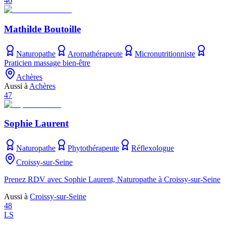
46
Mathilde Boutoille
Naturopathe
Aromathérapeute
Micronutritionniste
Praticien massage bien-être
Achères
Aussi à
Achères
47
Sophie Laurent
Naturopathe
Phytothérapeute
Réflexologue
Croissy-sur-Seine
Prenez RDV avec Sophie Laurent, Naturopathe à Croissy-sur-Seine
Aussi à
Croissy-sur-Seine
48
LS