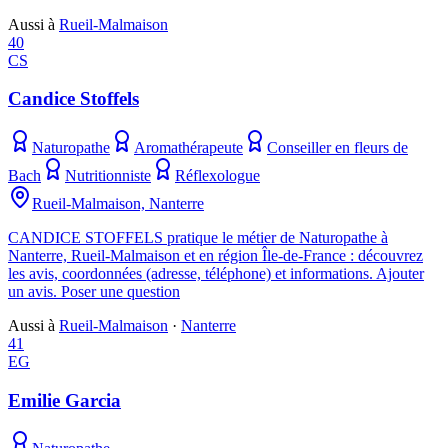
Aussi à
Rueil-Malmaison
40
CS
Candice Stoffels
Naturopathe
Aromathérapeute
Conseiller en fleurs de
Bach
Nutritionniste
Réflexologue
Rueil-Malmaison, Nanterre
CANDICE STOFFELS pratique le métier de Naturopathe à
Nanterre, Rueil-Malmaison et en région Île-de-France : découvrez
les avis, coordonnées (adresse, téléphone) et informations. Ajouter
un avis. Poser une question
Aussi à
Rueil-Malmaison
·
Nanterre
41
EG
Emilie Garcia