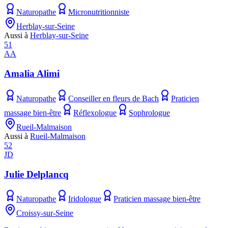
Naturopathe
Micronutritionniste
Herblay-sur-Seine
Aussi à
Herblay-sur-Seine
51
AA
Amalia Alimi
Naturopathe
Conseiller en fleurs de Bach
Praticien
massage bien-être
Réflexologue
Sophrologue
Rueil-Malmaison
Aussi à
Rueil-Malmaison
52
JD
Julie Delplancq
Naturopathe
Iridologue
Praticien massage bien-être
Croissy-sur-Seine