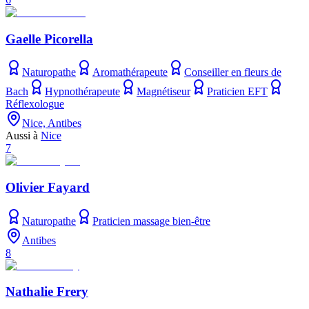
Gaelle Picorella
Naturopathe
Aromathérapeute
Conseiller en fleurs de
Bach
Hypnothérapeute
Magnétiseur
Praticien EFT
Réflexologue
Nice, Antibes
Aussi à
Nice
7
Olivier Fayard
Naturopathe
Praticien massage bien-être
Antibes
8
Nathalie Frery