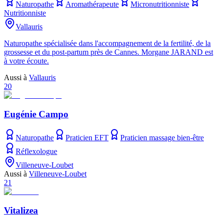
Naturopathe
Aromathérapeute
Micronutritionniste
Nutritionniste
Vallauris
Naturopathe spécialisée dans l'accompagnement de la fertilité, de la
grossesse et du post-partum près de Cannes. Morgane JARAND est
à votre écoute.
Aussi à
Vallauris
20
Eugénie Campo
Naturopathe
Praticien EFT
Praticien massage bien-être
Réflexologue
Villeneuve-Loubet
Aussi à
Villeneuve-Loubet
21
Vitalizea