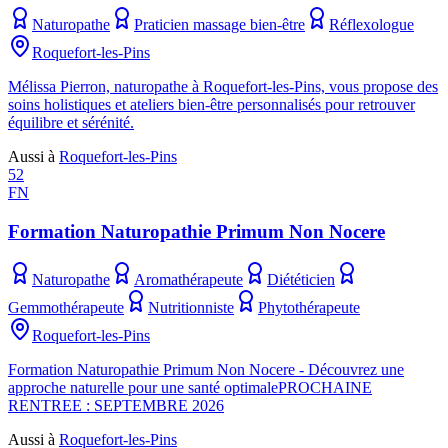
Naturopathe
Praticien massage bien-être
Réflexologue
Roquefort-les-Pins
Mélissa Pierron, naturopathe à Roquefort-les-Pins, vous propose des
soins holistiques et ateliers bien-être personnalisés pour retrouver
équilibre et sérénité.
Aussi à
Roquefort-les-Pins
52
FN
Formation Naturopathie Primum Non Nocere
Naturopathe
Aromathérapeute
Diététicien
Gemmothérapeute
Nutritionniste
Phytothérapeute
Roquefort-les-Pins
Formation Naturopathie Primum Non Nocere - Découvrez une
approche naturelle pour une santé optimalePROCHAINE
RENTREE : SEPTEMBRE 2026
Aussi à
Roquefort-les-Pins