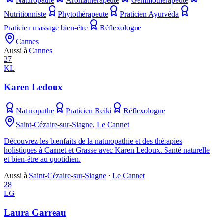
Naturopathe
Aromathérapeute
Gemmothérapeute
Nutritionniste
Phytothérapeute
Praticien Ayurvéda
Praticien massage bien-être
Réflexologue
Cannes
Aussi à
Cannes
27
KL
Karen Ledoux
Naturopathe
Praticien Reiki
Réflexologue
Saint-Cézaire-sur-Siagne, Le Cannet
Découvrez les bienfaits de la naturopathie et des thérapies
holistiques à Cannet et Grasse avec Karen Ledoux. Santé naturelle
et bien-être au quotidien.
Aussi à
Saint-Cézaire-sur-Siagne
·
Le Cannet
28
LG
Laura Garreau