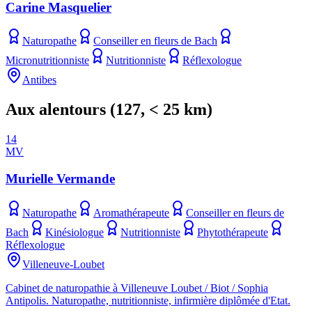
Carine Masquelier
Naturopathe
Conseiller en fleurs de Bach
Micronutritionniste
Nutritionniste
Réflexologue
Antibes
Aux alentours
(
127
, < 25 km)
14
MV
Murielle Vermande
Naturopathe
Aromathérapeute
Conseiller en fleurs de
Bach
Kinésiologue
Nutritionniste
Phytothérapeute
Réflexologue
Villeneuve-Loubet
Cabinet de naturopathie à Villeneuve Loubet / Biot / Sophia
Antipolis. Naturopathe, nutritionniste, infirmière diplômée d'Etat.