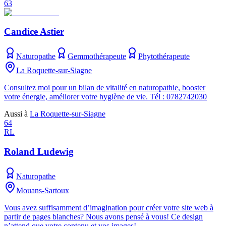
63
Candice Astier
Naturopathe
Gemmothérapeute
Phytothérapeute
La Roquette-sur-Siagne
Consultez moi pour un bilan de vitalité en naturopathie, booster
votre énergie, améliorer votre hygiène de vie. Tél : 0782742030
Aussi à
La Roquette-sur-Siagne
64
RL
Roland Ludewig
Naturopathe
Mouans-Sartoux
Vous avez suffisamment d’imagination pour créer votre site web à
partir de pages blanches? Nous avons pensé à vous! Ce design
n’attend que votre contenu et vos images!