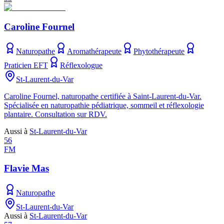
Caroline Fournel
Naturopathe
Aromathérapeute
Phytothérapeute
Praticien EFT
Réflexologue
St-Laurent-du-Var
Caroline Fournel, naturopathe certifiée à Saint-Laurent-du-Var.
Spécialisée en naturopathie pédiatrique, sommeil et réflexologie
plantaire. Consultation sur RDV.
Aussi à
St-Laurent-du-Var
56
FM
Flavie Mas
Naturopathe
St-Laurent-du-Var
Aussi à
St-Laurent-du-Var