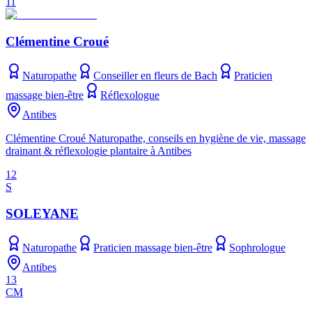
11
Clémentine Croué
Naturopathe
Conseiller en fleurs de Bach
Praticien
massage bien-être
Réflexologue
Antibes
Clémentine Croué Naturopathe, conseils en hygiène de vie, massage
drainant & réflexologie plantaire à Antibes
12
S
SOLEYANE
Naturopathe
Praticien massage bien-être
Sophrologue
Antibes
13
CM