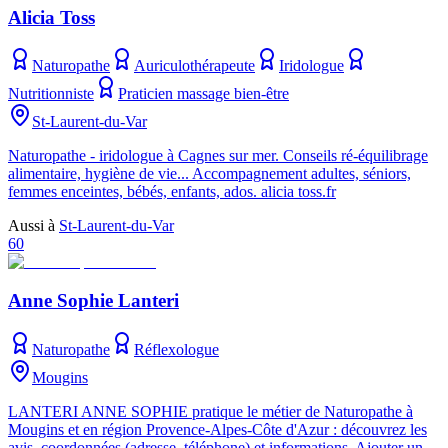
Alicia Toss
Naturopathe
Auriculothérapeute
Iridologue
Nutritionniste
Praticien massage bien-être
St-Laurent-du-Var
Naturopathe - iridologue à Cagnes sur mer. Conseils ré-équilibrage
alimentaire, hygiène de vie... Accompagnement adultes, séniors,
femmes enceintes, bébés, enfants, ados. alicia toss.fr
Aussi à
St-Laurent-du-Var
60
Anne Sophie Lanteri
Naturopathe
Réflexologue
Mougins
LANTERI ANNE SOPHIE pratique le métier de Naturopathe à
Mougins et en région Provence-Alpes-Côte d'Azur : découvrez les
avis, coordonnées (adresse, téléphone) et informations. Ajouter un