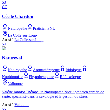
53
CC
Cécile Chardon
Naturopathe
Praticien PNL
La Colle-sur-Loup
Aussi à
La Colle-sur-Loup
54
Natureval
Naturopathe
Aromathérapeute
Iridologue
Nutritionniste
Phytothérapeute
Réflexologue
Valbonne
Valérie Janniot Thérapeute Naturopathe Nice : praticien certifié de
santé, spécialisé dans la sexologie et la gestion du stress
Aussi à
Valbonne
55