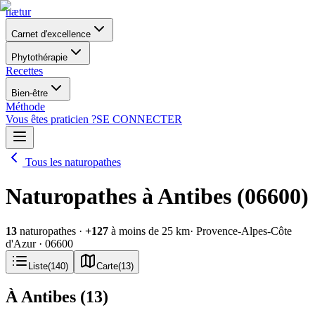
nætur
Carnet d'excellence
Phytothérapie
Recettes
Bien-être
Méthode
Vous êtes praticien ?
SE CONNECTER
Tous les naturopathes
Naturopathes à Antibes (06600)
13
naturopathes
·
+
127
à moins de 25 km
· Provence-Alpes-Côte
d'Azur
· 06600
Liste
(
140
)
Carte
(
13
)
À Antibes
(
13
)