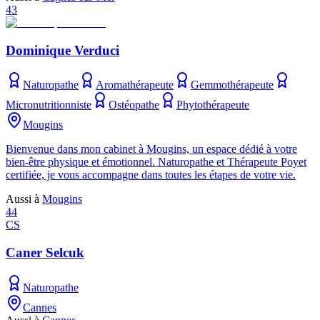
43
Dominique Verduci
Naturopathe
Aromathérapeute
Gemmothérapeute
Micronutritionniste
Ostéopathe
Phytothérapeute
Mougins
Bienvenue dans mon cabinet à Mougins, un espace dédié à votre
bien-être physique et émotionnel. Naturopathe et Thérapeute Poyet
certifiée, je vous accompagne dans toutes les étapes de votre vie.
Aussi à
Mougins
44
CS
Caner Selcuk
Naturopathe
Cannes