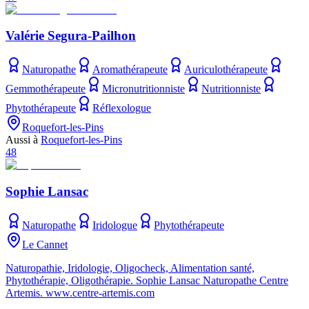
Valérie Segura-Pailhon
Naturopathe
Aromathérapeute
Auriculothérapeute
Gemmothérapeute
Micronutritionniste
Nutritionniste
Phytothérapeute
Réflexologue
Roquefort-les-Pins
Aussi à
Roquefort-les-Pins
48
Sophie Lansac
Naturopathe
Iridologue
Phytothérapeute
Le Cannet
Naturopathie, Iridologie, Oligocheck, Alimentation santé,
Phytothérapie, Oligothérapie. Sophie Lansac Naturopathe Centre
Artemis. www.centre-artemis.com