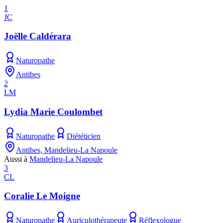
1
JC
Joëlle Caldérara
Naturopathe
Antibes
2
LM
Lydia Marie Coulombet
Naturopathe
Diététicien
Antibes, Mandelieu-La Napoule
Aussi à
Mandelieu-La Napoule
3
CL
Coralie Le Moigne
Naturopathe
Auriculothérapeute
Réflexologue