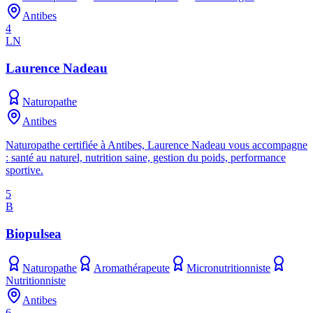
Antibes
4
LN
Laurence Nadeau
Naturopathe
Antibes
Naturopathe certifiée à Antibes, Laurence Nadeau vous accompagne
: santé au naturel, nutrition saine, gestion du poids, performance
sportive.
5
B
Biopulsea
Naturopathe
Aromathérapeute
Micronutritionniste
Nutritionniste
Antibes
6