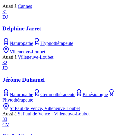
Aussi à
Cannes
31
DJ
Delphine Jarret
Naturopathe
Hypnothérapeute
Villeneuve-Loubet
Aussi à
Villeneuve-Loubet
32
JD
Jérôme Duhamel
Naturopathe
Gemmothérapeute
Kinésiologue
Phytothérapeute
St Paul de Vence, Villeneuve-Loubet
Aussi à
St Paul de Vence
·
Villeneuve-Loubet
33
CV