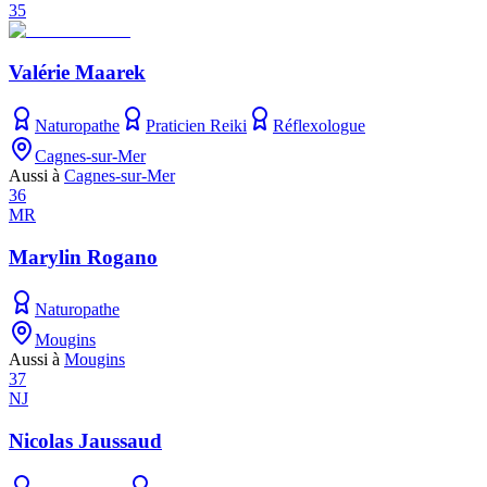
35
Valérie Maarek
Naturopathe
Praticien Reiki
Réflexologue
Cagnes-sur-Mer
Aussi à
Cagnes-sur-Mer
36
MR
Marylin Rogano
Naturopathe
Mougins
Aussi à
Mougins
37
NJ
Nicolas Jaussaud