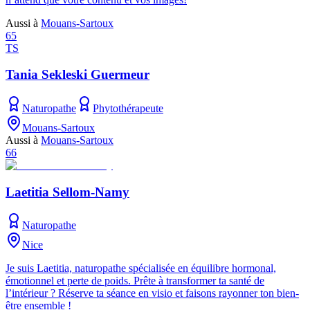
Aussi à
Mouans-Sartoux
65
TS
Tania Sekleski Guermeur
Naturopathe
Phytothérapeute
Mouans-Sartoux
Aussi à
Mouans-Sartoux
66
Laetitia Sellom-Namy
Naturopathe
Nice
Je suis Laetitia, naturopathe spécialisée en équilibre hormonal,
émotionnel et perte de poids. Prête à transformer ta santé de
l’intérieur ? Réserve ta séance en visio et faisons rayonner ton bien-
être ensemble !