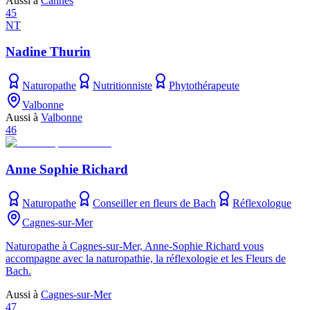
Aussi à
Cannes
45
NT
Nadine Thurin
Naturopathe
Nutritionniste
Phytothérapeute
Valbonne
Aussi à
Valbonne
46
Anne Sophie Richard
Naturopathe
Conseiller en fleurs de Bach
Réflexologue
Cagnes-sur-Mer
Naturopathe à Cagnes-sur-Mer, Anne-Sophie Richard vous
accompagne avec la naturopathie, la réflexologie et les Fleurs de
Bach.
Aussi à
Cagnes-sur-Mer
47