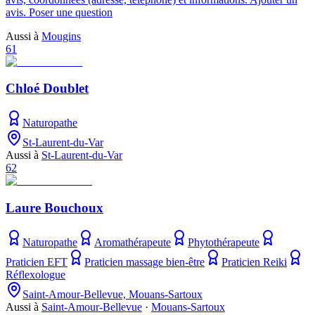
avis. Poser une question
Aussi à
Mougins
61
Chloé Doublet
Naturopathe
St-Laurent-du-Var
Aussi à
St-Laurent-du-Var
62
Laure Bouchoux
Naturopathe
Aromathérapeute
Phytothérapeute
Praticien EFT
Praticien massage bien-être
Praticien Reiki
Réflexologue
Saint-Amour-Bellevue, Mouans-Sartoux
Aussi à
Saint-Amour-Bellevue
·
Mouans-Sartoux