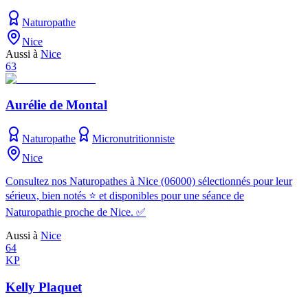
Naturopathe
Nice
Aussi à
Nice
63
Aurélie de Montal
Naturopathe
Micronutritionniste
Nice
Consultez nos Naturopathes à Nice (06000) sélectionnés pour leur
sérieux, bien notés ⭐ et disponibles pour une séance de
Naturopathie proche de Nice. ✅
Aussi à
Nice
64
KP
Kelly Plaquet