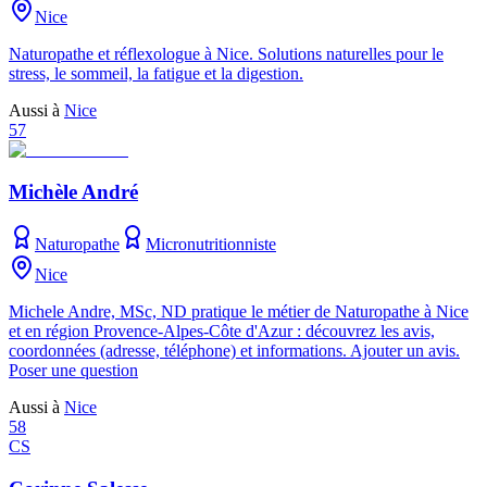
Nice
Naturopathe et réflexologue à Nice. Solutions naturelles pour le
stress, le sommeil, la fatigue et la digestion.
Aussi à
Nice
57
Michèle André
Naturopathe
Micronutritionniste
Nice
Michele Andre, MSc, ND pratique le métier de Naturopathe à Nice
et en région Provence-Alpes-Côte d'Azur : découvrez les avis,
coordonnées (adresse, téléphone) et informations. Ajouter un avis.
Poser une question
Aussi à
Nice
58
CS