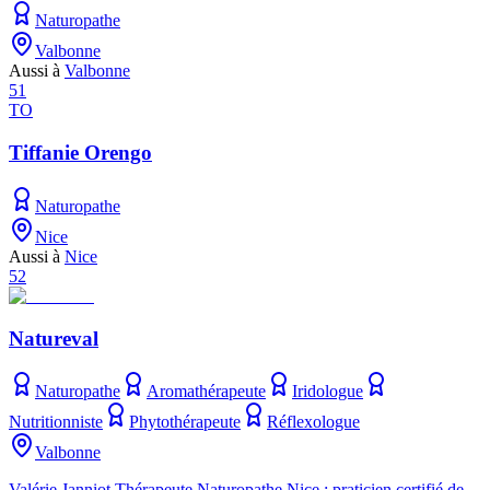
Naturopathe
Valbonne
Aussi à
Valbonne
51
TO
Tiffanie Orengo
Naturopathe
Nice
Aussi à
Nice
52
Natureval
Naturopathe
Aromathérapeute
Iridologue
Nutritionniste
Phytothérapeute
Réflexologue
Valbonne
Valérie Janniot Thérapeute Naturopathe Nice : praticien certifié de