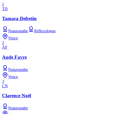
1
TD
Tamara Defretin
Naturopathe
Réflexologue
Vence
2
AF
Aude Favre
Naturopathe
Vence
3
CN
Clarence Noël
Naturopathe