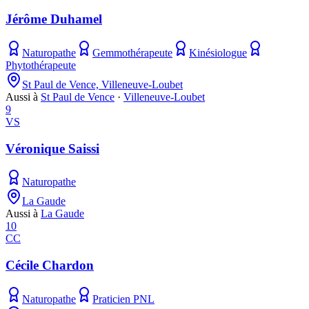
Jérôme Duhamel
Naturopathe
Gemmothérapeute
Kinésiologue
Phytothérapeute
St Paul de Vence, Villeneuve-Loubet
Aussi à
St Paul de Vence
·
Villeneuve-Loubet
9
VS
Véronique Saissi
Naturopathe
La Gaude
Aussi à
La Gaude
10
CC
Cécile Chardon
Naturopathe
Praticien PNL