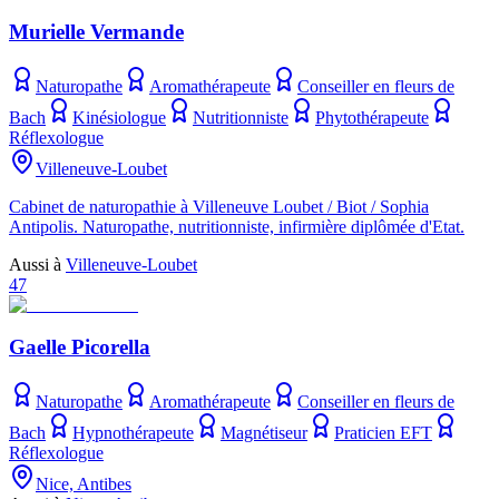
Murielle Vermande
Naturopathe
Aromathérapeute
Conseiller en fleurs de
Bach
Kinésiologue
Nutritionniste
Phytothérapeute
Réflexologue
Villeneuve-Loubet
Cabinet de naturopathie à Villeneuve Loubet / Biot / Sophia
Antipolis. Naturopathe, nutritionniste, infirmière diplômée d'Etat.
Aussi à
Villeneuve-Loubet
47
Gaelle Picorella
Naturopathe
Aromathérapeute
Conseiller en fleurs de
Bach
Hypnothérapeute
Magnétiseur
Praticien EFT
Réflexologue
Nice, Antibes