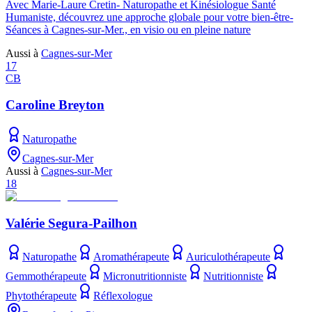
Avec Marie-Laure Cretin- Naturopathe et Kinésiologue Santé
Humaniste, découvrez une approche globale pour votre bien-être-
Séances à Cagnes-sur-Mer., en visio ou en pleine nature
Aussi à
Cagnes-sur-Mer
17
CB
Caroline Breyton
Naturopathe
Cagnes-sur-Mer
Aussi à
Cagnes-sur-Mer
18
Valérie Segura-Pailhon
Naturopathe
Aromathérapeute
Auriculothérapeute
Gemmothérapeute
Micronutritionniste
Nutritionniste
Phytothérapeute
Réflexologue