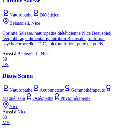
Corinne Salesse
Naturopathe
Diététicien
Beausoleil, Nice
Corinne Salesse, naturopathe diététicienne Nice Beausoleil,
rééquilibrage alimentaire, nutrition Beausoleil, nutrition
psychocorporelle, TCC, micronutrition, perte de poids
Aussi à
Beausoleil
·
Nice
59
DS
Diane Scanu
Naturopathe
Acupuncteur
Gemmothérapeute
Magnétiseur
Ostéopathe
Phytothérapeute
Nice
Aussi à
Nice
60
MB