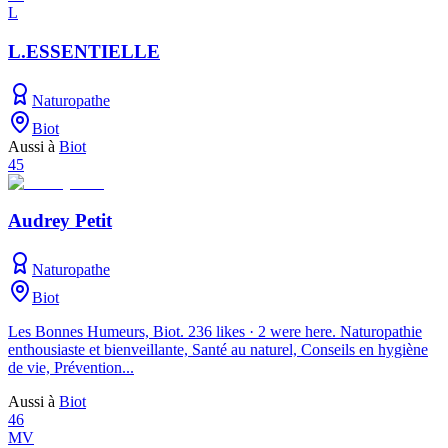
L
L.ESSENTIELLE
Naturopathe
Biot
Aussi à
Biot
45
Audrey Petit
Naturopathe
Biot
Les Bonnes Humeurs, Biot. 236 likes · 2 were here. Naturopathie
enthousiaste et bienveillante, Santé au naturel, Conseils en hygiène
de vie, Prévention...
Aussi à
Biot
46
MV