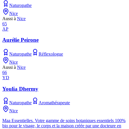
Naturopathe
Nice
Aussi à
Nice
65
AP
Aurélie Peirone
Naturopathe
Réflexologue
Nice
Aussi à
Nice
66
YD
Youlia Dhermy
Naturopathe
Aromathérapeute
Nice
Maa Essentielles. Votre gamme de soins botaniques essentiels 100%
bio pour le visage, le corps et la maison créée par une docteure en