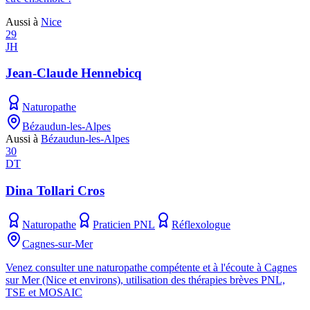
Aussi à
Nice
29
JH
Jean-Claude Hennebicq
Naturopathe
Bézaudun-les-Alpes
Aussi à
Bézaudun-les-Alpes
30
DT
Dina Tollari Cros
Naturopathe
Praticien PNL
Réflexologue
Cagnes-sur-Mer
Venez consulter une naturopathe compétente et à l'écoute à Cagnes
sur Mer (Nice et environs), utilisation des thérapies brèves PNL,
TSE et MOSAIC