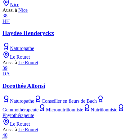
Nice
Aussi à
Nice
38
HH
Haydée Henderyckx
Naturopathe
Le Rouret
Aussi à
Le Rouret
39
DA
Dorothée Alfonsi
Naturopathe
Conseiller en fleurs de Bach
Gemmothérapeute
Micronutritionniste
Nutritionniste
Phytothérapeute
Le Rouret
Aussi à
Le Rouret
40