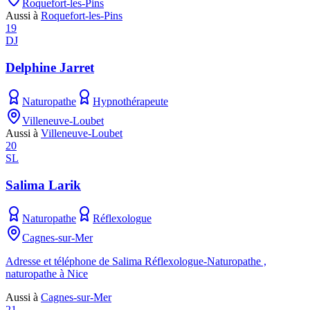
Roquefort-les-Pins
Aussi à
Roquefort-les-Pins
19
DJ
Delphine Jarret
Naturopathe
Hypnothérapeute
Villeneuve-Loubet
Aussi à
Villeneuve-Loubet
20
SL
Salima Larik
Naturopathe
Réflexologue
Cagnes-sur-Mer
Adresse et téléphone de Salima Réflexologue-Naturopathe ,
naturopathe à Nice
Aussi à
Cagnes-sur-Mer
21