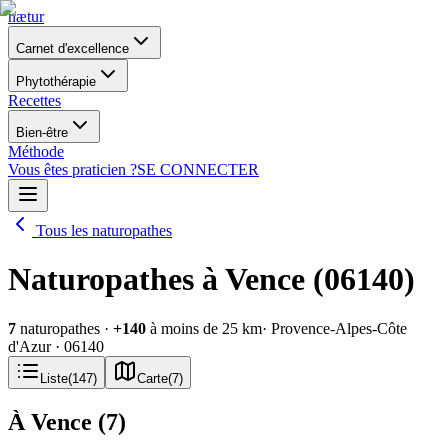
nætur
Carnet d'excellence
Phytothérapie
Recettes
Bien-être
Méthode
Vous êtes praticien ?
SE CONNECTER
Tous les naturopathes
Naturopathes à Vence (06140)
7
naturopathes
·
+
140
à moins de 25 km
· Provence-Alpes-Côte
d'Azur
· 06140
Liste
(
147
)
Carte
(
7
)
À Vence
(
7
)