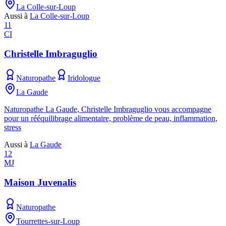
La Colle-sur-Loup
Aussi à
La Colle-sur-Loup
11
CI
Christelle Imbraguglio
Naturopathe
Iridologue
La Gaude
Naturopathe La Gaude, Christelle Imbraguglio vous accompagne
pour un rééquilibrage alimentaire, problème de peau, inflammation,
stress
Aussi à
La Gaude
12
MJ
Maison Juvenalis
Naturopathe
Tourrettes-sur-Loup