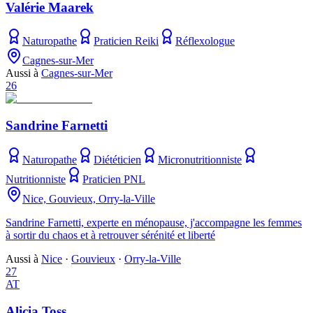
Valérie Maarek
Naturopathe
Praticien Reiki
Réflexologue
Cagnes-sur-Mer
Aussi à
Cagnes-sur-Mer
26
Sandrine Farnetti
Naturopathe
Diététicien
Micronutritionniste
Nutritionniste
Praticien PNL
Nice, Gouvieux, Orry-la-Ville
Sandrine Farnetti, experte en ménopause, j'accompagne les femmes
à sortir du chaos et à retrouver sérénité et liberté
Aussi à
Nice
·
Gouvieux
·
Orry-la-Ville
27
AT
Alicia Toss