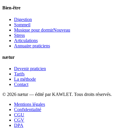
Bien-être
Digestion
Sommeil
Musique pour dormir
Nouveau
Stress
Articulations
Annuaire praticiens
nætur
Devenir praticien
Tarifs
La méthode
Contact
©
2026
nætur — édité par
KAWLET
. Tous droits réservés.
Mentions légales
Confidentialité
CGU
CGV
DPA