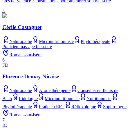
près de Valence. Consultations pour améliorer son bien-être.
5
Cécile Castagnet
Naturopathe
Micronutritionniste
Phytothérapeute
Praticien massage bien-être
Romans-sur-Isère
6
FD
Florence Demay Nicaise
Naturopathe
Aromathérapeute
Conseiller en fleurs de
Bach
Iridologue
Micronutritionniste
Nutritionniste
Phytothérapeute
Praticien EFT
Réflexologue
Sophrologue
Romans-sur-Isère
7
IC