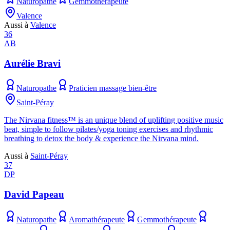
Naturopathe
Gemmothérapeute
Valence
Aussi à
Valence
36
AB
Aurélie Bravi
Naturopathe
Praticien massage bien-être
Saint-Péray
The Nirvana fitness™ is an unique blend of uplifting positive music
beat, simple to follow pilates/yoga toning exercises and rhythmic
breathing to detox the body & experience the Nirvana mind.
Aussi à
Saint-Péray
37
DP
David Papeau
Naturopathe
Aromathérapeute
Gemmothérapeute