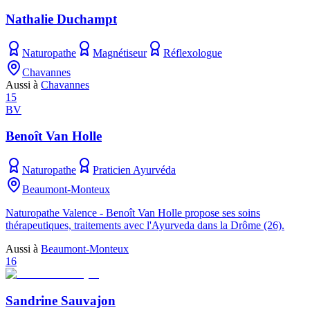
Nathalie Duchampt
Naturopathe
Magnétiseur
Réflexologue
Chavannes
Aussi à
Chavannes
15
BV
Benoît Van Holle
Naturopathe
Praticien Ayurvéda
Beaumont-Monteux
Naturopathe Valence - Benoît Van Holle propose ses soins
thérapeutiques, traitements avec l'Ayurveda dans la Drôme (26).
Aussi à
Beaumont-Monteux
16
Sandrine Sauvajon