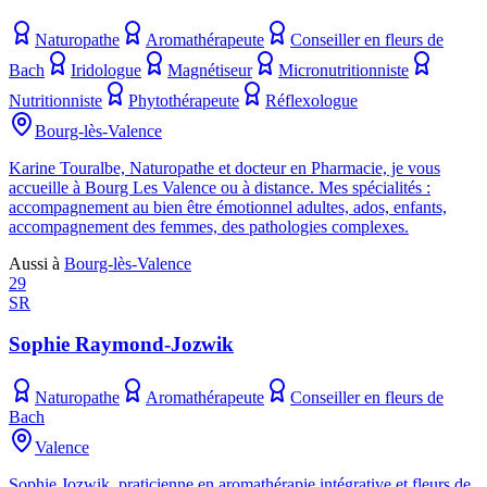
Naturopathe
Aromathérapeute
Conseiller en fleurs de
Bach
Iridologue
Magnétiseur
Micronutritionniste
Nutritionniste
Phytothérapeute
Réflexologue
Bourg-lès-Valence
Karine Touralbe, Naturopathe et docteur en Pharmacie, je vous
accueille à Bourg Les Valence ou à distance. Mes spécialités :
accompagnement au bien être émotionnel adultes, ados, enfants,
accompagnement des femmes, des pathologies complexes.
Aussi à
Bourg-lès-Valence
29
SR
Sophie Raymond-Jozwik
Naturopathe
Aromathérapeute
Conseiller en fleurs de
Bach
Valence
Sophie Jozwik, praticienne en aromathérapie intégrative et fleurs de