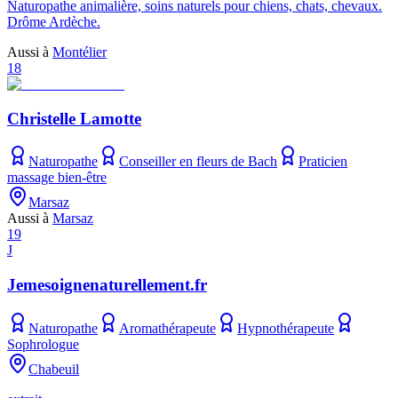
Naturopathe animalière, soins naturels pour chiens, chats, chevaux.
Drôme Ardèche.
Aussi à
Montélier
18
Christelle Lamotte
Naturopathe
Conseiller en fleurs de Bach
Praticien
massage bien-être
Marsaz
Aussi à
Marsaz
19
J
Jemesoignenaturellement.fr
Naturopathe
Aromathérapeute
Hypnothérapeute
Sophrologue
Chabeuil