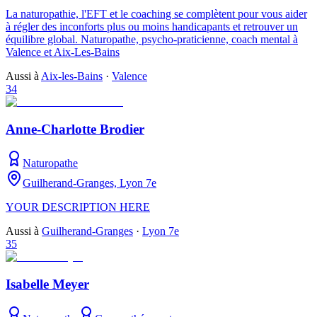
La naturopathie, l'EFT et le coaching se complètent pour vous aider
à régler des inconforts plus ou moins handicapants et retrouver un
équilibre global. Naturopathe, psycho-praticienne, coach mental à
Valence et Aix-Les-Bains
Aussi à
Aix-les-Bains
·
Valence
34
Anne-Charlotte Brodier
Naturopathe
Guilherand-Granges, Lyon 7e
YOUR DESCRIPTION HERE
Aussi à
Guilherand-Granges
·
Lyon 7e
35
Isabelle Meyer