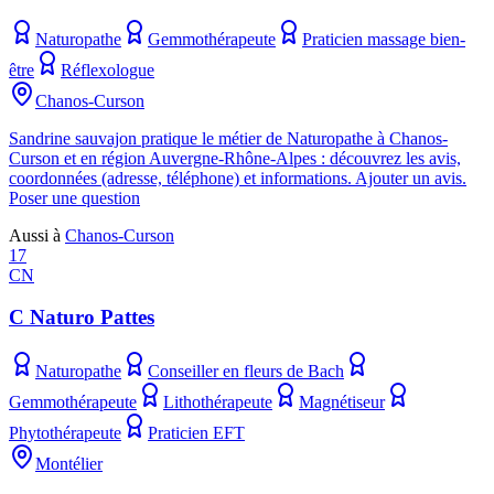
Naturopathe
Gemmothérapeute
Praticien massage bien-
être
Réflexologue
Chanos-Curson
Sandrine sauvajon pratique le métier de Naturopathe à Chanos-
Curson et en région Auvergne-Rhône-Alpes : découvrez les avis,
coordonnées (adresse, téléphone) et informations. Ajouter un avis.
Poser une question
Aussi à
Chanos-Curson
17
CN
C Naturo Pattes
Naturopathe
Conseiller en fleurs de Bach
Gemmothérapeute
Lithothérapeute
Magnétiseur
Phytothérapeute
Praticien EFT
Montélier