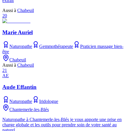
extrait
Aussi à
Chabeuil
20
Marie Auriel
Naturopathe
Gemmothérapeute
Praticien massage bien-
être
Chabeuil
Aussi à
Chabeuil
21
AE
Aude Effantin
Naturopathe
Iridologue
Chantemerle-les-Blés
Naturopathe à Chantemerle-les-Blés je vous apporte une prise en
charge globale et les outils pour prendre soin de votre santé au
naturel.