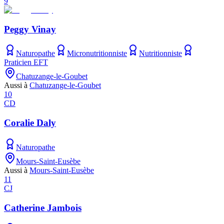
9
Peggy Vinay
Naturopathe
Micronutritionniste
Nutritionniste
Praticien EFT
Chatuzange-le-Goubet
Aussi à
Chatuzange-le-Goubet
10
CD
Coralie Daly
Naturopathe
Mours-Saint-Eusèbe
Aussi à
Mours-Saint-Eusèbe
11
CJ
Catherine Jambois