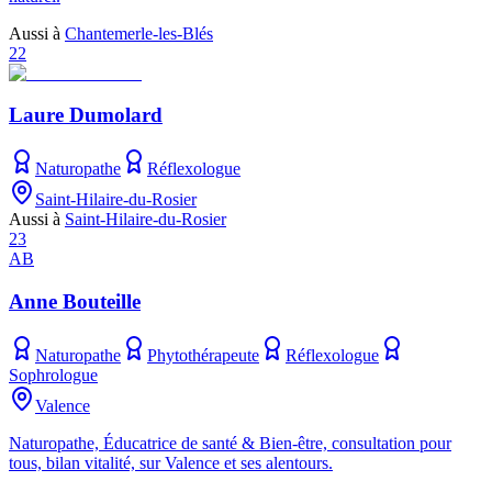
Aussi à
Chantemerle-les-Blés
22
Laure Dumolard
Naturopathe
Réflexologue
Saint-Hilaire-du-Rosier
Aussi à
Saint-Hilaire-du-Rosier
23
AB
Anne Bouteille
Naturopathe
Phytothérapeute
Réflexologue
Sophrologue
Valence
Naturopathe, Éducatrice de santé & Bien-être, consultation pour
tous, bilan vitalité, sur Valence et ses alentours.