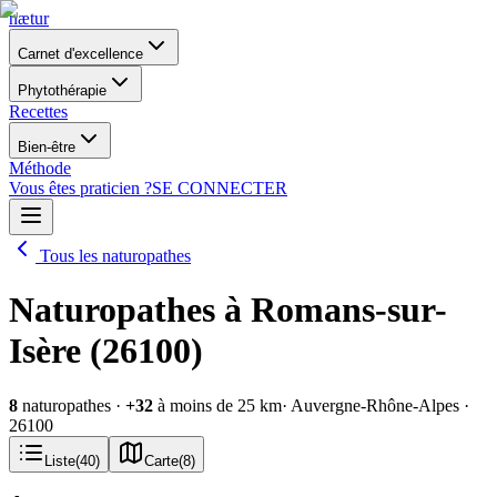
nætur
Carnet d'excellence
Phytothérapie
Recettes
Bien-être
Méthode
Vous êtes praticien ?
SE CONNECTER
Tous les naturopathes
Naturopathes à Romans-sur-
Isère (26100)
8
naturopathes
·
+
32
à moins de 25 km
· Auvergne-Rhône-Alpes
·
26100
Liste
(
40
)
Carte
(
8
)