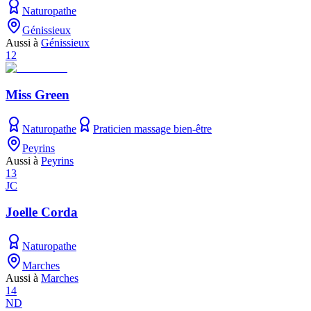
Naturopathe
Génissieux
Aussi à
Génissieux
12
Miss Green
Naturopathe
Praticien massage bien-être
Peyrins
Aussi à
Peyrins
13
JC
Joelle Corda
Naturopathe
Marches
Aussi à
Marches
14
ND