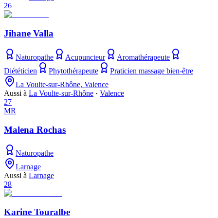
26
Jihane Valla
Naturopathe
Acupuncteur
Aromathérapeute
Diététicien
Phytothérapeute
Praticien massage bien-être
La Voulte-sur-Rhône, Valence
Aussi à
La Voulte-sur-Rhône
·
Valence
27
MR
Malena Rochas
Naturopathe
Larnage
Aussi à
Larnage
28
Karine Touralbe