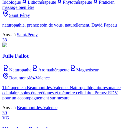
Iridologue
Lithothérapeute
Phytothérapeute
Praticien
massage bien-être
Saint-Péray
naturopathie, prenez soin de vous, naturellement. David Papeau
Aussi à
Saint-Péray
38
Julie Fallot
Naturopathe
Aromathérapeute
Magnétiseur
Beaumont-lès-Valence
Thérapeute à Beaumont-lès-Valence. Naturopathie, bio-résonance
cellulaire, soins énergétiques et mémoire cellulaire. Prenez RDV
pour un accompagnement sur mesure.
Aussi à
Beaumont-lès-Valence
39
VG