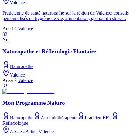
Valence
Praticienne de santé naturopathe sur la région de Valence: conseils
personnalisés en hygiène de vie, alimentation, gestion du stress...
Aussi à
Valence
32
Ne
Naturopathe et Réflexologie Plantaire
Naturopathe
Valence
Aussi à
Valence
33
Mon Programme Naturo
Naturopathe
Auriculothérapeute
Praticien EFT
Réflexologue
Aix-les-Bains, Valence