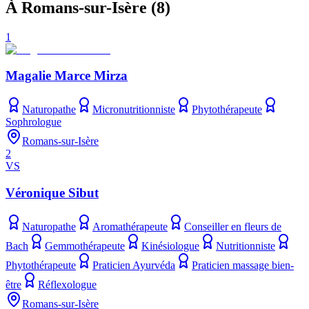
À Romans-sur-Isère
(
8
)
1
Magalie Marce Mirza
Naturopathe
Micronutritionniste
Phytothérapeute
Sophrologue
Romans-sur-Isère
2
VS
Véronique Sibut
Naturopathe
Aromathérapeute
Conseiller en fleurs de
Bach
Gemmothérapeute
Kinésiologue
Nutritionniste
Phytothérapeute
Praticien Ayurvéda
Praticien massage bien-
être
Réflexologue
Romans-sur-Isère