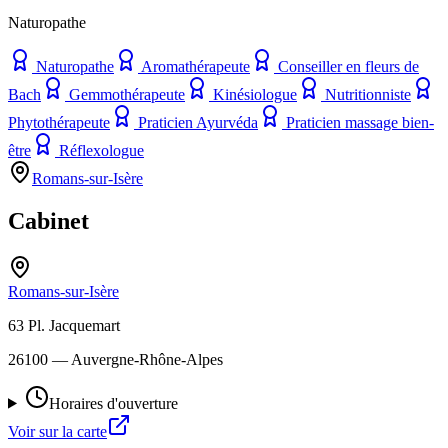
Naturopathe
Naturopathe
Aromathérapeute
Conseiller en fleurs de
Bach
Gemmothérapeute
Kinésiologue
Nutritionniste
Phytothérapeute
Praticien Ayurvéda
Praticien massage bien-
être
Réflexologue
Romans-sur-Isère
Cabinet
Romans-sur-Isère
63 Pl. Jacquemart
26100
— Auvergne-Rhône-Alpes
Horaires d'ouverture
Voir sur la carte