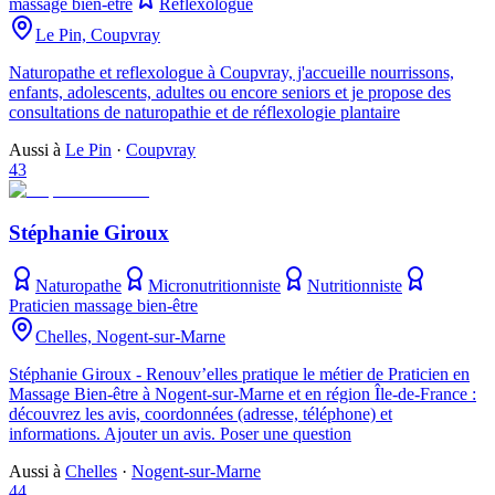
massage bien-être
Réflexologue
Le Pin, Coupvray
Naturopathe et reflexologue à Coupvray, j'accueille nourrissons,
enfants, adolescents, adultes ou encore seniors et je propose des
consultations de naturopathie et de réflexologie plantaire
Aussi à
Le Pin
·
Coupvray
43
Stéphanie Giroux
Naturopathe
Micronutritionniste
Nutritionniste
Praticien massage bien-être
Chelles, Nogent-sur-Marne
Stéphanie Giroux - Renouv’elles pratique le métier de Praticien en
Massage Bien-être à Nogent-sur-Marne et en région Île-de-France :
découvrez les avis, coordonnées (adresse, téléphone) et
informations. Ajouter un avis. Poser une question
Aussi à
Chelles
·
Nogent-sur-Marne
44