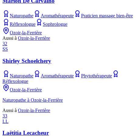
Marion De Carvalho
Naturopathe
Aromathérapeute
Praticien massage bien-être
Réflexologue
Sophrologue
Ozoir-la-Ferrière
Aussi à
Ozoir-la-Ferrière
32
SS
Shirley Schoelchery
Naturopathe
Aromathérapeute
Phytothérapeute
Réflexologue
Ozoir-la-Ferrière
Naturopathe à Ozoir-la-Ferrière
Aussi à
Ozoir-la-Ferrière
33
LL
Laëtitia Lecacheur