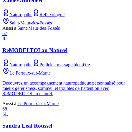
Xavier Audebert
Naturopathe
Réflexologue
Saint-Maur-des-Fossés
Aussi à
Saint-Maur-des-Fossés
67
Ra
ReMODELTOI au Naturel
Naturopathe
Praticien massage bien-être
Le Perreux-sur-Marne
Découvrez un accompagnement naturopathique personnalisé pour
mieux gérer stress, sommeil et troubles de l’attention avec
ReMODELTOI au naturel.
Aussi à
Le Perreux-sur-Marne
68
SL
Sandra Leal Roussel