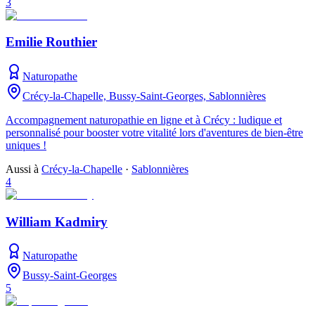
3
Emilie Routhier
Naturopathe
Crécy-la-Chapelle, Bussy-Saint-Georges, Sablonnières
Accompagnement naturopathie en ligne et à Crécy : ludique et
personnalisé pour booster votre vitalité lors d'aventures de bien-être
uniques !
Aussi à
Crécy-la-Chapelle
·
Sablonnières
4
William Kadmiry
Naturopathe
Bussy-Saint-Georges
5