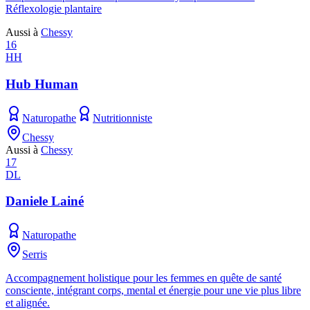
Réflexologie plantaire
Aussi à
Chessy
16
HH
Hub Human
Naturopathe
Nutritionniste
Chessy
Aussi à
Chessy
17
DL
Daniele Lainé
Naturopathe
Serris
Accompagnement holistique pour les femmes en quête de santé
consciente, intégrant corps, mental et énergie pour une vie plus libre
et alignée.