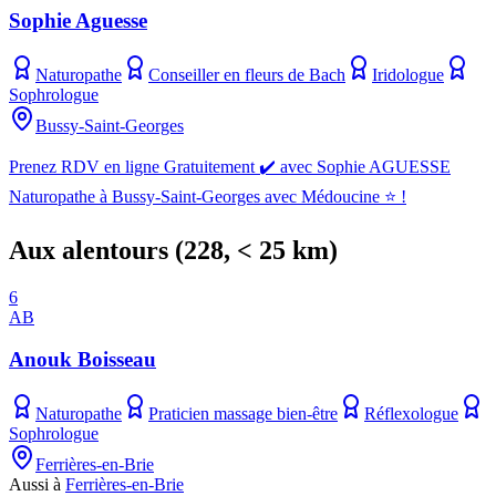
Sophie Aguesse
Naturopathe
Conseiller en fleurs de Bach
Iridologue
Sophrologue
Bussy-Saint-Georges
Prenez RDV en ligne Gratuitement ✔️ avec Sophie AGUESSE
Naturopathe à Bussy-Saint-Georges avec Médoucine ⭐ !
Aux alentours
(
228
, < 25 km)
6
AB
Anouk Boisseau
Naturopathe
Praticien massage bien-être
Réflexologue
Sophrologue
Ferrières-en-Brie
Aussi à
Ferrières-en-Brie