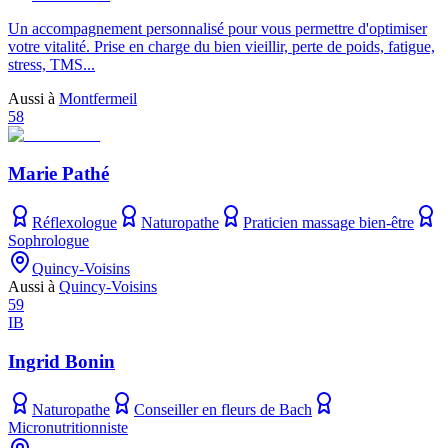
Un accompagnement personnalisé pour vous permettre d'optimiser
votre vitalité. Prise en charge du bien vieillir, perte de poids, fatigue,
stress, TMS...
Aussi à
Montfermeil
58
Marie Pathé
Réflexologue
Naturopathe
Praticien massage bien-être
Sophrologue
Quincy-Voisins
Aussi à
Quincy-Voisins
59
IB
Ingrid Bonin
Naturopathe
Conseiller en fleurs de Bach
Micronutritionniste