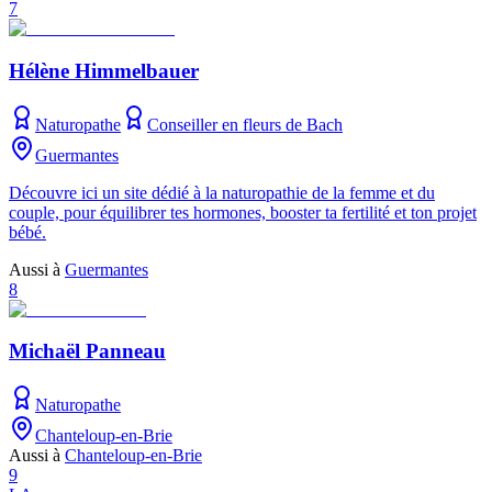
7
Hélène Himmelbauer
Naturopathe
Conseiller en fleurs de Bach
Guermantes
Découvre ici un site dédié à la naturopathie de la femme et du
couple, pour équilibrer tes hormones, booster ta fertilité et ton projet
bébé.
Aussi à
Guermantes
8
Michaël Panneau
Naturopathe
Chanteloup-en-Brie
Aussi à
Chanteloup-en-Brie
9