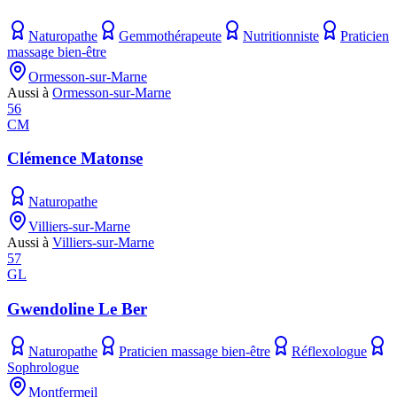
Naturopathe
Gemmothérapeute
Nutritionniste
Praticien
massage bien-être
Ormesson-sur-Marne
Aussi à
Ormesson-sur-Marne
56
CM
Clémence Matonse
Naturopathe
Villiers-sur-Marne
Aussi à
Villiers-sur-Marne
57
GL
Gwendoline Le Ber
Naturopathe
Praticien massage bien-être
Réflexologue
Sophrologue
Montfermeil