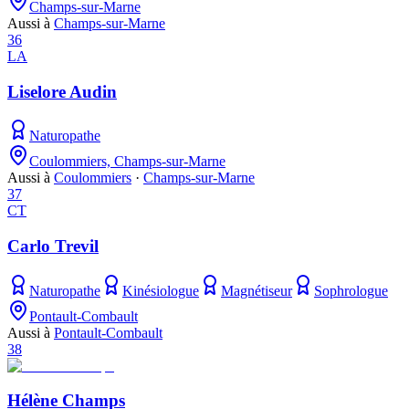
Champs-sur-Marne
Aussi à
Champs-sur-Marne
36
LA
Liselore Audin
Naturopathe
Coulommiers, Champs-sur-Marne
Aussi à
Coulommiers
·
Champs-sur-Marne
37
CT
Carlo Trevil
Naturopathe
Kinésiologue
Magnétiseur
Sophrologue
Pontault-Combault
Aussi à
Pontault-Combault
38
Hélène Champs