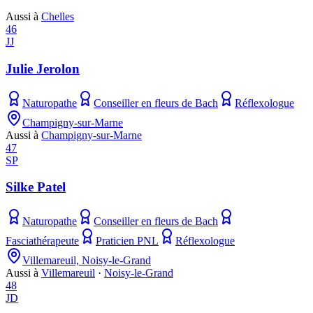
Aussi à
Chelles
46
JJ
Julie Jerolon
Naturopathe
Conseiller en fleurs de Bach
Réflexologue
Champigny-sur-Marne
Aussi à
Champigny-sur-Marne
47
SP
Silke Patel
Naturopathe
Conseiller en fleurs de Bach
Fasciathérapeute
Praticien PNL
Réflexologue
Villemareuil, Noisy-le-Grand
Aussi à
Villemareuil
·
Noisy-le-Grand
48
JD