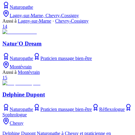
Naturopathe
Lagny-sur-Marne, Chevry-Cossigny
Aussi à
Lagny-sur-Marne
·
Chevry-Cossigny
14
Natur'O Dream
Naturopathe
Praticien massage bien-être
Montévrain
Aussi à
Montévrain
15
Delphine Dupont
Naturopathe
Praticien massage bien-être
Réflexologue
Sophrologue
Chessy
Delphine Dupont Naturopathe à Chessy et praticienne en