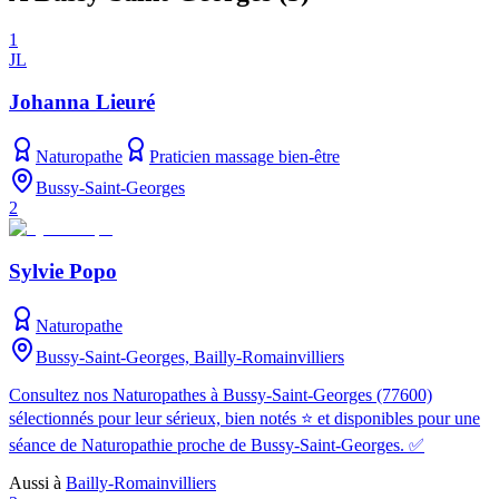
1
JL
Johanna Lieuré
Naturopathe
Praticien massage bien-être
Bussy-Saint-Georges
2
Sylvie Popo
Naturopathe
Bussy-Saint-Georges, Bailly-Romainvilliers
Consultez nos Naturopathes à Bussy-Saint-Georges (77600)
sélectionnés pour leur sérieux, bien notés ⭐ et disponibles pour une
séance de Naturopathie proche de Bussy-Saint-Georges. ✅
Aussi à
Bailly-Romainvilliers