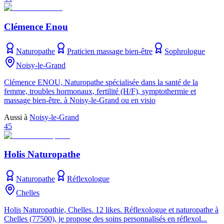
Clémence Enou
Naturopathe
Praticien massage bien-être
Sophrologue
Noisy-le-Grand
Clémence ENOU, Naturopathe spécialisée dans la santé de la
femme, troubles hormonaux, fertilité (H/F), symptothermie et
massage bien-être. à Noisy-le-Grand ou en visio
Aussi à
Noisy-le-Grand
45
Holis Naturopathe
Naturopathe
Réflexologue
Chelles
Holis Naturopathie, Chelles. 12 likes. Réflexologue et naturopathe à
Chelles (77500), je propose des soins personnalisés en réflexol...