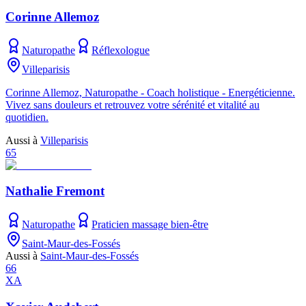
Corinne Allemoz
Naturopathe
Réflexologue
Villeparisis
Corinne Allemoz, Naturopathe - Coach holistique - Energéticienne.
Vivez sans douleurs et retrouvez votre sérénité et vitalité au
quotidien.
Aussi à
Villeparisis
65
Nathalie Fremont
Naturopathe
Praticien massage bien-être
Saint-Maur-des-Fossés
Aussi à
Saint-Maur-des-Fossés
66
XA