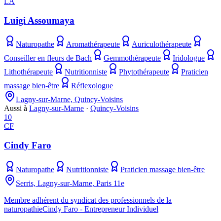
LA
Luigi Assoumaya
Naturopathe
Aromathérapeute
Auriculothérapeute
Conseiller en fleurs de Bach
Gemmothérapeute
Iridologue
Lithothérapeute
Nutritionniste
Phytothérapeute
Praticien
massage bien-être
Réflexologue
Lagny-sur-Marne, Quincy-Voisins
Aussi à
Lagny-sur-Marne
·
Quincy-Voisins
10
CF
Cindy Faro
Naturopathe
Nutritionniste
Praticien massage bien-être
Serris, Lagny-sur-Marne, Paris 11e
Membre adhérent du syndicat des professionnels de la
naturopathieCindy Faro - Entrepreneur Individuel