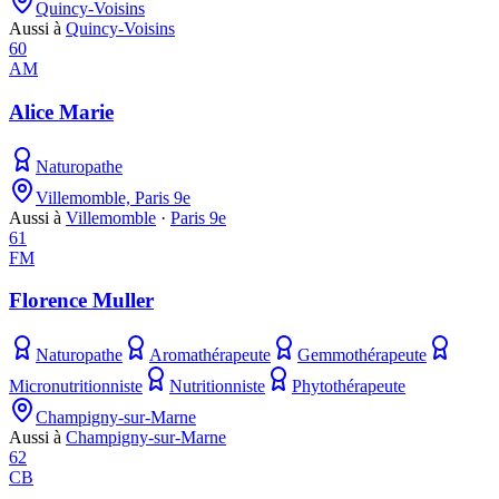
Quincy-Voisins
Aussi à
Quincy-Voisins
60
AM
Alice Marie
Naturopathe
Villemomble, Paris 9e
Aussi à
Villemomble
·
Paris 9e
61
FM
Florence Muller
Naturopathe
Aromathérapeute
Gemmothérapeute
Micronutritionniste
Nutritionniste
Phytothérapeute
Champigny-sur-Marne
Aussi à
Champigny-sur-Marne
62
CB