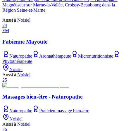
Magnétiseur sur Marne-la-Vallée, Croissy-Beaubourg dans la
Région Seine-et-Marne
Aussi à
Noisiel
24
FM
Fabienne Mayoute
Naturopathe
Aromathérapeute
Micronutritionniste
Phytothérapeute
Noisiel
Aussi à
Noisiel
25
Massages bien-être - Naturopathe
Naturopathe
Praticien massage bien-être
Noisiel
Aussi à
Noisiel
26