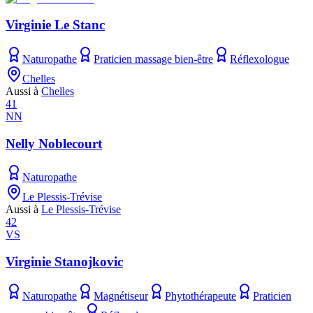
Virginie Le Stanc
Naturopathe
Praticien massage bien-être
Réflexologue
Chelles
Aussi à
Chelles
41
NN
Nelly Noblecourt
Naturopathe
Le Plessis-Trévise
Aussi à
Le Plessis-Trévise
42
VS
Virginie Stanojkovic
Naturopathe
Magnétiseur
Phytothérapeute
Praticien