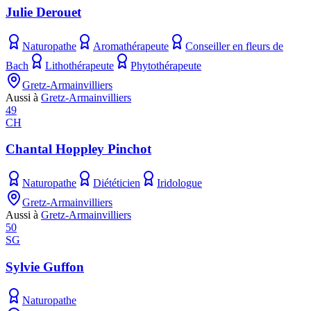
Julie Derouet
Naturopathe
Aromathérapeute
Conseiller en fleurs de
Bach
Lithothérapeute
Phytothérapeute
Gretz-Armainvilliers
Aussi à
Gretz-Armainvilliers
49
CH
Chantal Hoppley Pinchot
Naturopathe
Diététicien
Iridologue
Gretz-Armainvilliers
Aussi à
Gretz-Armainvilliers
50
SG
Sylvie Guffon
Naturopathe