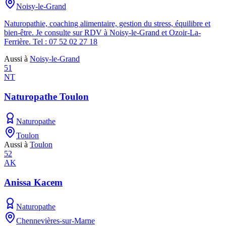
Noisy-le-Grand
Naturopathie, coaching alimentaire, gestion du stress, équilibre et
bien-être. Je consulte sur RDV à Noisy-le-Grand et Ozoir-La-
Ferrière. Tel : 07 52 02 27 18
Aussi à
Noisy-le-Grand
51
NT
Naturopathe Toulon
Naturopathe
Toulon
Aussi à
Toulon
52
AK
Anissa Kacem
Naturopathe
Chennevières-sur-Marne