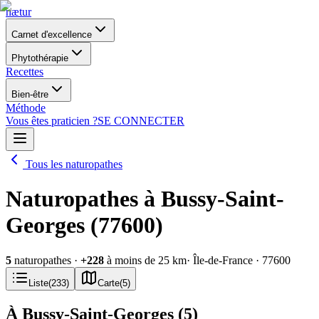
nætur
Carnet d'excellence
Phytothérapie
Recettes
Bien-être
Méthode
Vous êtes praticien ?
SE CONNECTER
Tous les naturopathes
Naturopathes à Bussy-Saint-
Georges (77600)
5
naturopathes
·
+
228
à moins de 25 km
· Île-de-France
· 77600
Liste
(
233
)
Carte
(
5
)
À Bussy-Saint-Georges
(
5
)