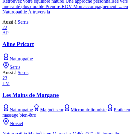
Retrouvez votre équilibre naturel Une approche personnalisée vers
une santé plus durable Prendre-RDV Mon accompagnement ... en
Naturopathie À travers la
Aussi à
Serris
22
AP
Aline Pricart
Naturopathe
Serris
Aussi à
Serris
23
LM
Les Mains de Morgane
Naturopathe
Magnétiseur
Micronutritionniste
Praticien
massage bien-être
Noisiel
Naturopathie Magnétisme Marne-La-Vallée (77) : Naturopathe