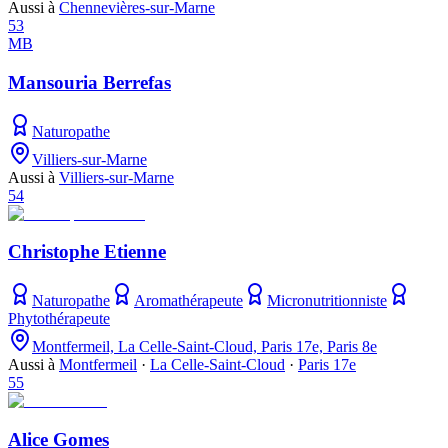
Aussi à
Chennevières-sur-Marne
53
MB
Mansouria Berrefas
Naturopathe
Villiers-sur-Marne
Aussi à
Villiers-sur-Marne
54
Christophe Etienne
Naturopathe
Aromathérapeute
Micronutritionniste
Phytothérapeute
Montfermeil, La Celle-Saint-Cloud, Paris 17e, Paris 8e
Aussi à
Montfermeil
·
La Celle-Saint-Cloud
·
Paris 17e
55
Alice Gomes