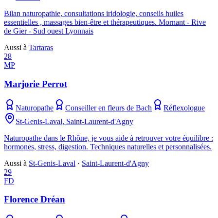
Bilan naturopathie, consultations iridologie, conseils huiles
essentielles , massages bien-être et thérapeutiques. Mornant - Rive
de Gier - Sud ouest Lyonnais
Aussi à
Tartaras
28
MP
Marjorie Perrot
Naturopathe
Conseiller en fleurs de Bach
Réflexologue
St-Genis-Laval, Saint-Laurent-d'Agny
Naturopathe dans le Rhône, je vous aide à retrouver votre équilibre :
hormones, stress, digestion. Techniques naturelles et personnalisées.
Aussi à
St-Genis-Laval
·
Saint-Laurent-d'Agny
29
FD
Florence Dréan