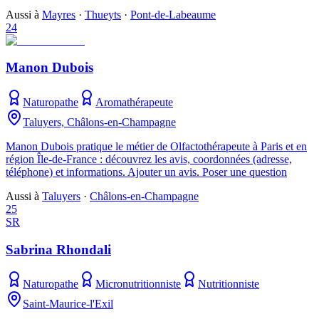
Aussi à
Mayres
·
Thueyts
·
Pont-de-Labeaume
24
Manon Dubois
Naturopathe
Aromathérapeute
Taluyers, Châlons-en-Champagne
Manon Dubois pratique le métier de Olfactothérapeute à Paris et en
région Île-de-France : découvrez les avis, coordonnées (adresse,
téléphone) et informations. Ajouter un avis. Poser une question
Aussi à
Taluyers
·
Châlons-en-Champagne
25
SR
Sabrina Rhondali
Naturopathe
Micronutritionniste
Nutritionniste
Saint-Maurice-l'Exil