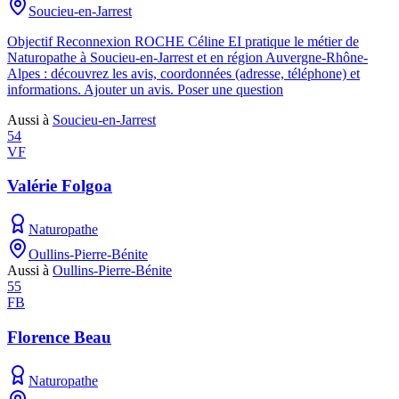
Soucieu-en-Jarrest
Objectif Reconnexion ROCHE Céline EI pratique le métier de
Naturopathe à Soucieu-en-Jarrest et en région Auvergne-Rhône-
Alpes : découvrez les avis, coordonnées (adresse, téléphone) et
informations. Ajouter un avis. Poser une question
Aussi à
Soucieu-en-Jarrest
54
VF
Valérie Folgoa
Naturopathe
Oullins-Pierre-Bénite
Aussi à
Oullins-Pierre-Bénite
55
FB
Florence Beau
Naturopathe