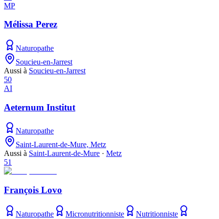
MP
Mélissa Perez
Naturopathe
Soucieu-en-Jarrest
Aussi à
Soucieu-en-Jarrest
50
AI
Aeternum Institut
Naturopathe
Saint-Laurent-de-Mure, Metz
Aussi à
Saint-Laurent-de-Mure
·
Metz
51
François Lovo
Naturopathe
Micronutritionniste
Nutritionniste