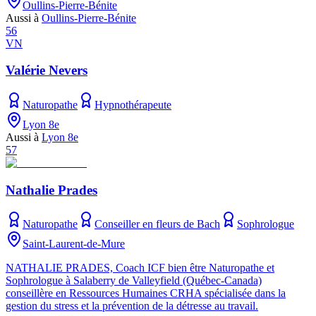
Oullins-Pierre-Bénite
Aussi à
Oullins-Pierre-Bénite
56
VN
Valérie Nevers
Naturopathe
Hypnothérapeute
Lyon 8e
Aussi à
Lyon 8e
57
Nathalie Prades
Naturopathe
Conseiller en fleurs de Bach
Sophrologue
Saint-Laurent-de-Mure
NATHALIE PRADES, Coach ICF bien être Naturopathe et
Sophrologue à Salaberry de Valleyfield (Québec-Canada)
conseillère en Ressources Humaines CRHA spécialisée dans la
gestion du stress et la prévention de la détresse au travail.