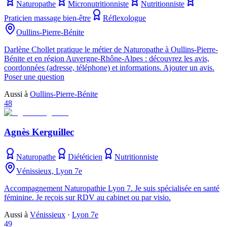
Naturopathe
Micronutritionniste
Nutritionniste
Praticien massage bien-être
Réflexologue
Oullins-Pierre-Bénite
Darlène Chollet pratique le métier de Naturopathe à Oullins-Pierre-
Bénite et en région Auvergne-Rhône-Alpes : découvrez les avis,
coordonnées (adresse, téléphone) et informations. Ajouter un avis.
Poser une question
Aussi à
Oullins-Pierre-Bénite
48
Agnès Kerguillec
Naturopathe
Diététicien
Nutritionniste
Vénissieux, Lyon 7e
Accompagnement Naturopathie Lyon 7. Je suis spécialisée en santé
féminine. Je reçois sur RDV au cabinet ou par visio.
Aussi à
Vénissieux
·
Lyon 7e
49