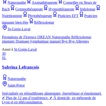
Naturopathe
Aromathérapeute
Conseiller en fleurs de
Bach
Gemmothérapeute
Hypnothérapeute
Iridologue
Nutritionniste
Phytothérapeute
Praticien EFT
Praticien
massage bien-être
Réflexologue
St-Genis-Laval
Prestations de Florence DREAN Naturopathe Réflexologue
plantaire Drainage lymphatique manuel Bye Bye Allergies
Aussi à
St-Genis-Laval
30
SL
Sabrina Lefrançois
Naturopathe
Saint-Priest
Spécialisée en rééquilibrage alimentaire, énergétique et émotionnel.
✔︎ Plus de 12 ans d’expérience. ✔︎ À domicile, en métropole de
Lyon et en téléconsultation.