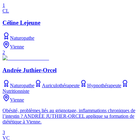
1
CL
Céline Lejeune
Naturopathe
Vienne
2
Andrée Juthier-Orcel
Naturopathe
Auriculothérapeute
Hypnothérapeute
Nutritionniste
Vienne
Obésité, problèmes liés au grignotage, inflammations chroniques de
l’intestin ? ANDRÉE JUTHIER-ORCEL applique sa formation de
diététique à Vienne.
3
VC