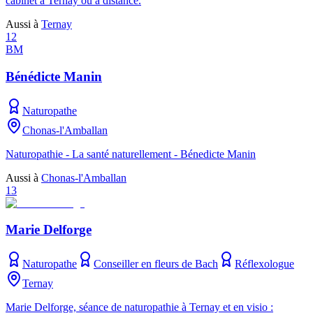
cabinet à Ternay ou à distance.
Aussi à
Ternay
12
BM
Bénédicte Manin
Naturopathe
Chonas-l'Amballan
Naturopathie - La santé naturellement - Bénedicte Manin
Aussi à
Chonas-l'Amballan
13
Marie Delforge
Naturopathe
Conseiller en fleurs de Bach
Réflexologue
Ternay
Marie Delforge, séance de naturopathie à Ternay et en visio :