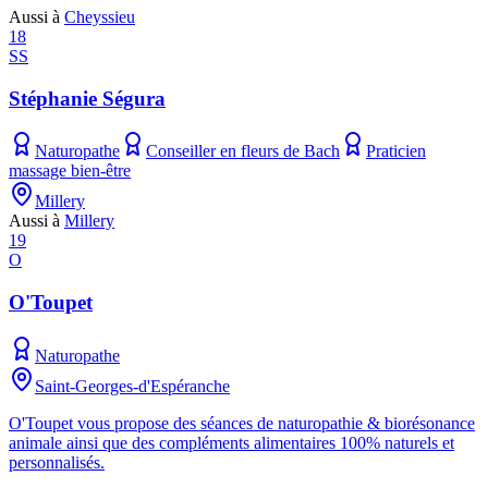
Aussi à
Cheyssieu
18
SS
Stéphanie Ségura
Naturopathe
Conseiller en fleurs de Bach
Praticien
massage bien-être
Millery
Aussi à
Millery
19
O
O'Toupet
Naturopathe
Saint-Georges-d'Espéranche
O'Toupet vous propose des séances de naturopathie & biorésonance
animale ainsi que des compléments alimentaires 100% naturels et
personnalisés.