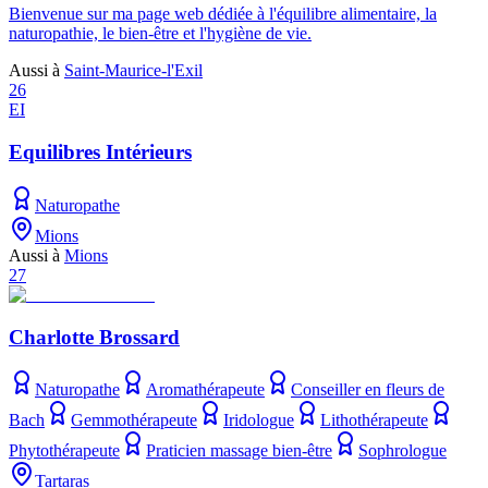
Bienvenue sur ma page web dédiée à l'équilibre alimentaire, la
naturopathie, le bien-être et l'hygiène de vie.
Aussi à
Saint-Maurice-l'Exil
26
EI
Equilibres Intérieurs
Naturopathe
Mions
Aussi à
Mions
27
Charlotte Brossard
Naturopathe
Aromathérapeute
Conseiller en fleurs de
Bach
Gemmothérapeute
Iridologue
Lithothérapeute
Phytothérapeute
Praticien massage bien-être
Sophrologue
Tartaras