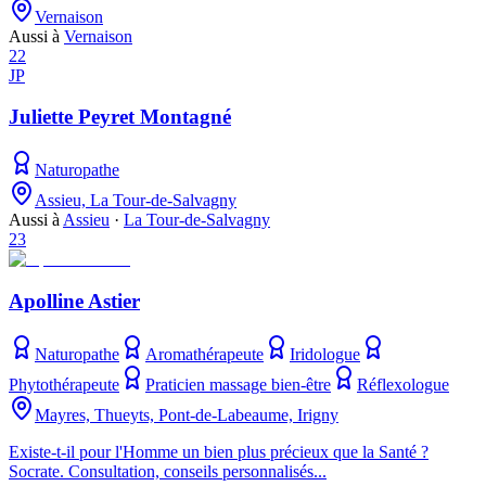
Vernaison
Aussi à
Vernaison
22
JP
Juliette Peyret Montagné
Naturopathe
Assieu, La Tour-de-Salvagny
Aussi à
Assieu
·
La Tour-de-Salvagny
23
Apolline Astier
Naturopathe
Aromathérapeute
Iridologue
Phytothérapeute
Praticien massage bien-être
Réflexologue
Mayres, Thueyts, Pont-de-Labeaume, Irigny
Existe-t-il pour l'Homme un bien plus précieux que la Santé ?
Socrate. Consultation, conseils personnalisés...