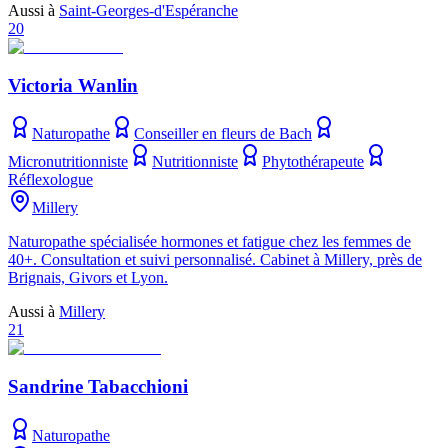
Aussi à
Saint-Georges-d'Espéranche
20
Victoria Wanlin
Naturopathe
Conseiller en fleurs de Bach
Micronutritionniste
Nutritionniste
Phytothérapeute
Réflexologue
Millery
Naturopathe spécialisée hormones et fatigue chez les femmes de
40+. Consultation et suivi personnalisé. Cabinet à Millery, près de
Brignais, Givors et Lyon.
Aussi à
Millery
21
Sandrine Tabacchioni
Naturopathe