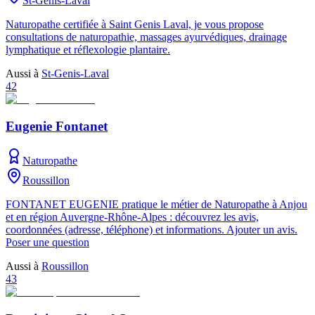
St-Genis-Laval
Naturopathe certifiée à Saint Genis Laval, je vous propose
consultations de naturopathie, massages ayurvédiques, drainage
lymphatique et réflexologie plantaire.
Aussi à
St-Genis-Laval
42
Eugenie Fontanet
Naturopathe
Roussillon
FONTANET EUGENIE pratique le métier de Naturopathe à Anjou
et en région Auvergne-Rhône-Alpes : découvrez les avis,
coordonnées (adresse, téléphone) et informations. Ajouter un avis.
Poser une question
Aussi à
Roussillon
43