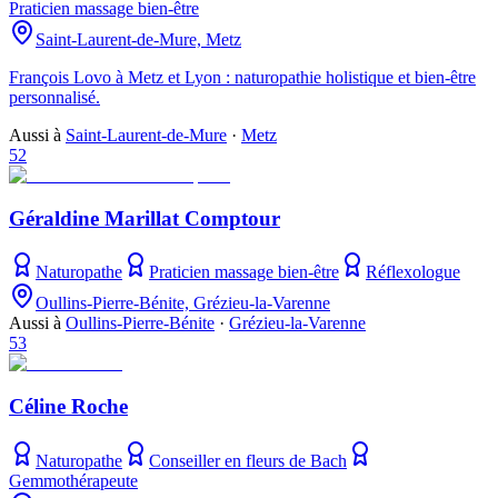
Praticien massage bien-être
Saint-Laurent-de-Mure, Metz
François Lovo à Metz et Lyon : naturopathie holistique et bien-être
personnalisé.
Aussi à
Saint-Laurent-de-Mure
·
Metz
52
Géraldine Marillat Comptour
Naturopathe
Praticien massage bien-être
Réflexologue
Oullins-Pierre-Bénite, Grézieu-la-Varenne
Aussi à
Oullins-Pierre-Bénite
·
Grézieu-la-Varenne
53
Céline Roche
Naturopathe
Conseiller en fleurs de Bach
Gemmothérapeute