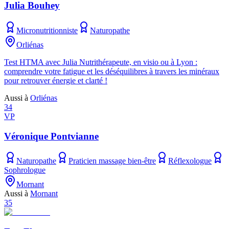
Julia Bouhey
Micronutritionniste
Naturopathe
Orliénas
Test HTMA avec Julia Nutrithérapeute, en visio ou à Lyon :
comprendre votre fatigue et les déséquilibres à travers les minéraux
pour retrouver énergie et clarté !
Aussi à
Orliénas
34
VP
Véronique Pontvianne
Naturopathe
Praticien massage bien-être
Réflexologue
Sophrologue
Mornant
Aussi à
Mornant
35