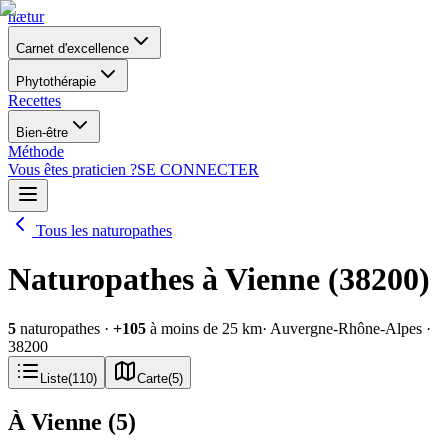
nætur
Carnet d'excellence
Phytothérapie
Recettes
Bien-être
Méthode
Vous êtes praticien ?
SE CONNECTER
Tous les naturopathes
Naturopathes à Vienne (38200)
5
naturopathes
·
+
105
à moins de 25 km
· Auvergne-Rhône-Alpes
·
38200
Liste
(
110
)
Carte
(
5
)
À Vienne
(
5
)