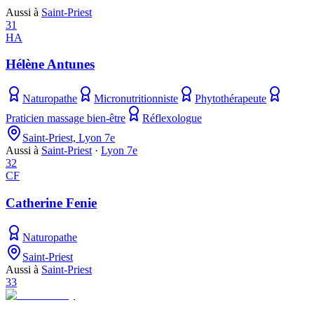
Aussi à
Saint-Priest
31
HA
Hélène Antunes
Naturopathe
Micronutritionniste
Phytothérapeute
Praticien massage bien-être
Réflexologue
Saint-Priest, Lyon 7e
Aussi à
Saint-Priest
·
Lyon 7e
32
CF
Catherine Fenie
Naturopathe
Saint-Priest
Aussi à
Saint-Priest
33