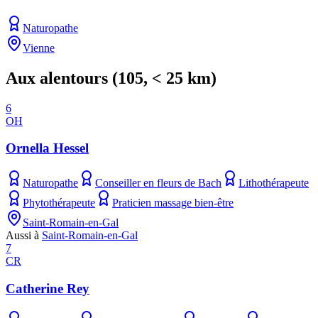
Naturopathe
Vienne
Aux alentours
(
105
, < 25 km)
6
OH
Ornella Hessel
Naturopathe
Conseiller en fleurs de Bach
Lithothérapeute
Phytothérapeute
Praticien massage bien-être
Saint-Romain-en-Gal
Aussi à
Saint-Romain-en-Gal
7
CR
Catherine Rey