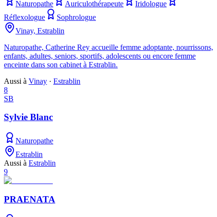
Naturopathe
Auriculothérapeute
Iridologue
Réflexologue
Sophrologue
Vinay, Estrablin
Naturopathe, Catherine Rey accueille femme adoptante, nourrissons,
enfants, adultes, seniors, sportifs, adolescents ou encore femme
enceinte dans son cabinet à Estrablin.
Aussi à
Vinay
·
Estrablin
8
SB
Sylvie Blanc
Naturopathe
Estrablin
Aussi à
Estrablin
9
PRAENATA