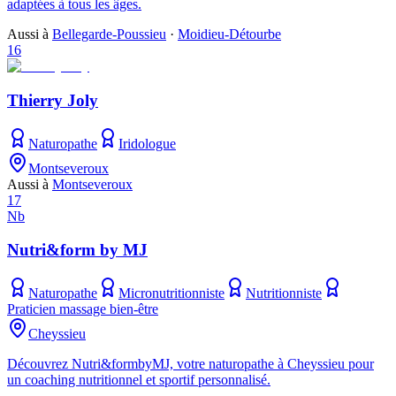
adaptées à tous les âges.
Aussi à
Bellegarde-Poussieu
·
Moidieu-Détourbe
16
Thierry Joly
Naturopathe
Iridologue
Montseveroux
Aussi à
Montseveroux
17
Nb
Nutri&form by MJ
Naturopathe
Micronutritionniste
Nutritionniste
Praticien massage bien-être
Cheyssieu
Découvrez Nutri&formbyMJ, votre naturopathe à Cheyssieu pour
un coaching nutritionnel et sportif personnalisé.