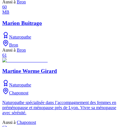
Aussi à
Bron
60
MB
Marion Buitrago
Naturopathe
Bron
Aussi à
Bron
61
Martine Worme Girard
Naturopathe
Chaponost
Naturopathe spécialisée dans l’accompagnement des femmes en
préménopause et ménopause près de Lyon. Vivre sa ménopause
avec sérénité.
Aussi à
Chaponost