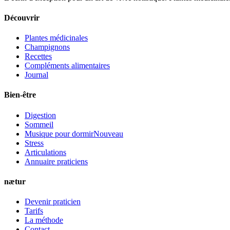
Découvrir
Plantes médicinales
Champignons
Recettes
Compléments alimentaires
Journal
Bien-être
Digestion
Sommeil
Musique pour dormir
Nouveau
Stress
Articulations
Annuaire praticiens
nætur
Devenir praticien
Tarifs
La méthode
Contact