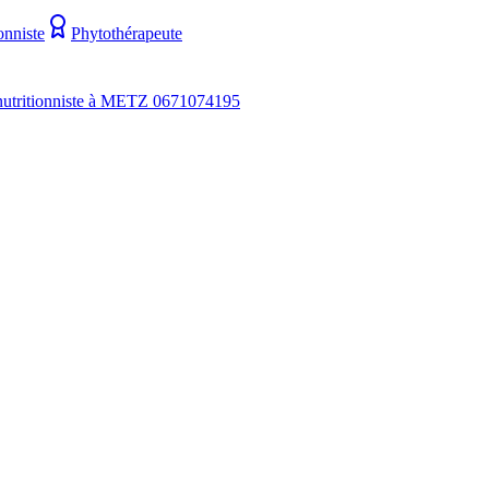
onniste
Phytothérapeute
utritionniste à METZ 0671074195