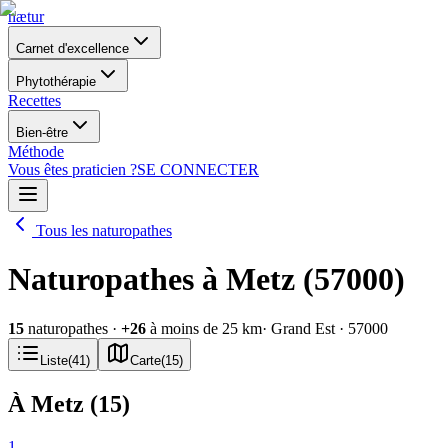
nætur
Carnet d'excellence
Phytothérapie
Recettes
Bien-être
Méthode
Vous êtes praticien ?
SE CONNECTER
Tous les naturopathes
Naturopathes à Metz (57000)
15
naturopathes
·
+
26
à moins de 25 km
· Grand Est
· 57000
Liste
(
41
)
Carte
(
15
)
À Metz
(
15
)
1