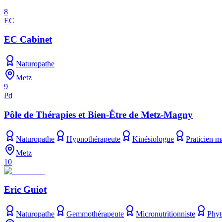
8
EC
EC Cabinet
Naturopathe
Metz
9
Pd
Pôle de Thérapies et Bien-Être de Metz-Magny
Naturopathe
Hypnothérapeute
Kinésiologue
Praticien m
Metz
10
Eric Guiot
Naturopathe
Gemmothérapeute
Micronutritionniste
Phyt