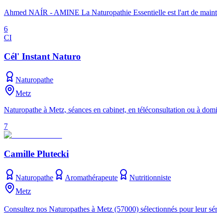
Ahmed NAÍR - AMINE La Naturopathie Essentielle est l'art de maintenir
6
CI
Cél' Instant Naturo
Naturopathe
Metz
Naturopathe à Metz, séances en cabinet, en téléconsultation ou à domic
7
Camille Plutecki
Naturopathe
Aromathérapeute
Nutritionniste
Metz
Consultez nos Naturopathes à Metz (57000) sélectionnés pour leur sé