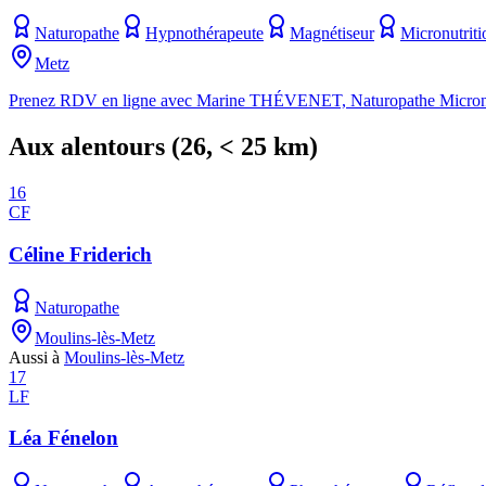
Naturopathe
Hypnothérapeute
Magnétiseur
Micronutriti
Metz
Prenez RDV en ligne avec Marine THÉVENET, Naturopathe Micron
Aux alentours
(
26
, < 25 km)
16
CF
Céline Friderich
Naturopathe
Moulins-lès-Metz
Aussi à
Moulins-lès-Metz
17
LF
Léa Fénelon