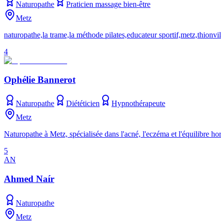
Naturopathe
Praticien massage bien-être
Metz
naturopathe,la trame,la méthode pilates,educateur sportif,metz,thionvi
4
Ophélie Bannerot
Naturopathe
Diététicien
Hypnothérapeute
Metz
Naturopathe à Metz, spécialisée dans l'acné, l'eczéma et l'équilibre ho
5
AN
Ahmed Naír
Naturopathe
Metz