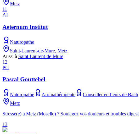
Metz
11
AI
Aeternum Institut
Naturopathe
Saint-Laurent-de-Mure, Metz
Aussi à
Saint-Laurent-de-Mure
12
PG
Pascal Gouttebel
Naturopathe
Aromathérapeute
Conseiller en fleurs de Bach
Metz
Stressé(e) à Metz (Moselle) ? Soulagez vos douleurs et troubles digestif
13