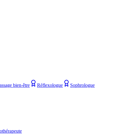
assage bien-être
Réflexologue
Sophrologue
othérapeute