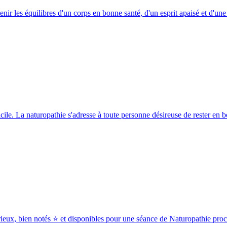
 les équilibres d'un corps en bonne santé, d'un esprit apaisé et d'une
ile. La naturopathie s'adresse à toute personne désireuse de rester en 
rieux, bien notés ⭐ et disponibles pour une séance de Naturopathie pr