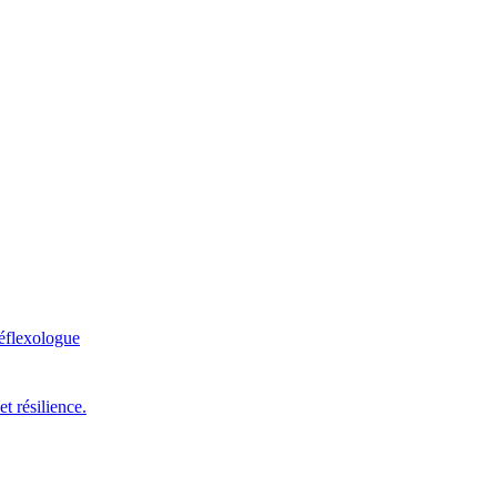
éflexologue
t résilience.