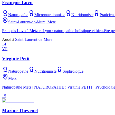
François Lovo
Naturopathe
Micronutritionniste
Nutritionniste
Praticien
Saint-Laurent-de-Mure, Metz
François Lovo à Metz et Lyon : naturopathie holistique et bien-être pe
Aussi à
Saint-Laurent-de-Mure
14
VP
Virginie Petit
Naturopathe
Nutritionniste
Sophrologue
Metz
Naturopathe Metz | NATUROPATHE : Virginie PETIT | Psychologie P
15
Marine Thevenet