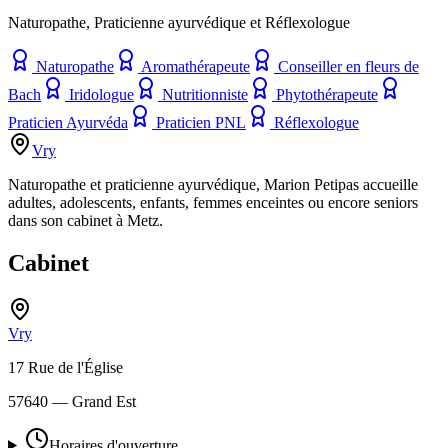
Naturopathe, Praticienne ayurvédique et Réflexologue
Naturopathe
Aromathérapeute
Conseiller en fleurs de
Bach
Iridologue
Nutritionniste
Phytothérapeute
Praticien Ayurvéda
Praticien PNL
Réflexologue
Vry
Naturopathe et praticienne ayurvédique, Marion Petipas accueille
adultes, adolescents, enfants, femmes enceintes ou encore seniors
dans son cabinet à Metz.
Cabinet
Vry
17 Rue de l'Église
57640
— Grand Est
Horaires d'ouverture