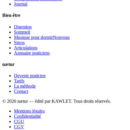
Journal
Bien-être
Digestion
Sommeil
Musique pour dormir
Nouveau
Stress
Articulations
Annuaire praticiens
nætur
Devenir praticien
Tarifs
La méthode
Contact
©
2026
nætur — édité par
KAWLET
. Tous droits réservés.
Mentions légales
Confidentialité
CGU
CGV