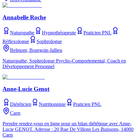
Annabelle Roche
Naturopathe
Hypnothérapeute
Praticien PNL
Réflexologue
Sophrologue
Belmont, Bourgoin-Jallieu
Naturopathe, Sophrologue Psycho-Comportemental, Coach en
Développement Personnel
Anne-Lucie Genot
Diététicien
Nutritionniste
Praticien PNL
Caen
Prendre rendez-vous en ligne pour un bilan diététique avec Anne-
Lucie GENOT. Adresse : 20 Rue De Villons Les Buissons, 14000
Caen