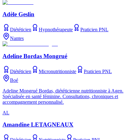
Adèle Geslin
Diététicien
Hypnothérapeute
Praticien PNL
Nantes
Adeline Bordas Mongrué
Diététicien
Micronutritionniste
Praticien PNL
Boé
Adeline Mongrué Bordas, diététicienne nutritionniste à Agen.
Spécialisée en santé féminine. Consultations, chroniques et
accompagnement personnalisé.
AL
Amandine LETAGNEAUX
Diététicien
Nutritionniste
Praticien PNL