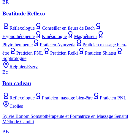
BR
Beatitude Reflexo
Réflexologue
Conseiller en fleurs de Bach
Hypnothérapeute
Kinésiologue
Magnétiseur
Phytothérapeute
Praticien Ayurvéda
Praticien massage bien-
être
Praticien PNL
Praticien Reiki
Praticien Shiatsu
Sophrologue
Reignier-Esery
Bc
Bon cadeau
Réflexologue
Praticien massage bien-être
Praticien PNL
Crolles
Sylvie Bonom Somatothérapeute et Formatrice en Massage Sensitif
Méthode Camilli
BB