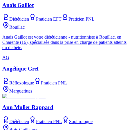
Anaïs Gaillot
Diététicien
Praticien EFT
Praticien PNL
Rouillac
Anaïs Gaillot est votre diététicienne - nutritionniste à Rouillac, en
Charente (16), spécialisée dans la prise en charge de patients atteints
du diabète.
AG
Angélique Gref
Réflexologue
Praticien PNL
Marguerittes
Ann Muller-Rappard
Diététicien
Praticien PNL
Sophrologue
Bois-Guillaume