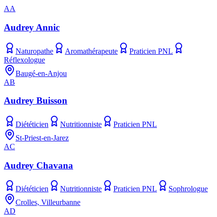
AA
Audrey Annic
Naturopathe
Aromathérapeute
Praticien PNL
Réflexologue
Baugé-en-Anjou
AB
Audrey Buisson
Diététicien
Nutritionniste
Praticien PNL
St-Priest-en-Jarez
AC
Audrey Chavana
Diététicien
Nutritionniste
Praticien PNL
Sophrologue
Crolles, Villeurbanne
AD