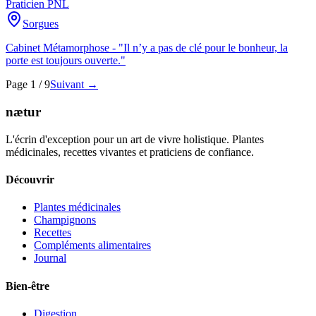
Praticien PNL
Sorgues
Cabinet Métamorphose - "Il n’y a pas de clé pour le bonheur, la
porte est toujours ouverte."
Page 1 / 9
Suivant →
nætur
L'écrin d'exception pour un art de vivre holistique. Plantes
médicinales, recettes vivantes et praticiens de confiance.
Découvrir
Plantes médicinales
Champignons
Recettes
Compléments alimentaires
Journal
Bien-être
Digestion