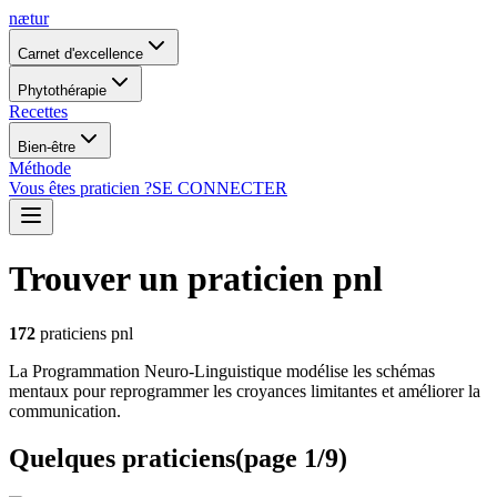
nætur
Carnet d'excellence
Phytothérapie
Recettes
Bien-être
Méthode
Vous êtes praticien ?
SE CONNECTER
Trouver un praticien pnl
172
praticiens pnl
La Programmation Neuro-Linguistique modélise les schémas
mentaux pour reprogrammer les croyances limitantes et améliorer la
communication.
Quelques praticiens
(
page
1
/
9
)