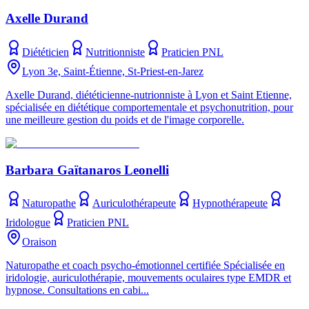
Axelle Durand
Diététicien
Nutritionniste
Praticien PNL
Lyon 3e, Saint-Étienne, St-Priest-en-Jarez
Axelle Durand, diététicienne-nutrionniste à Lyon et Saint Etienne,
spécialisée en diététique comportementale et psychonutrition, pour
une meilleure gestion du poids et de l'image corporelle.
Barbara Gaïtanaros Leonelli
Naturopathe
Auriculothérapeute
Hypnothérapeute
Iridologue
Praticien PNL
Oraison
Naturopathe et coach psycho-émotionnel certifiée Spécialisée en
iridologie, auriculothérapie, mouvements oculaires type EMDR et
hypnose. Consultations en cabi...