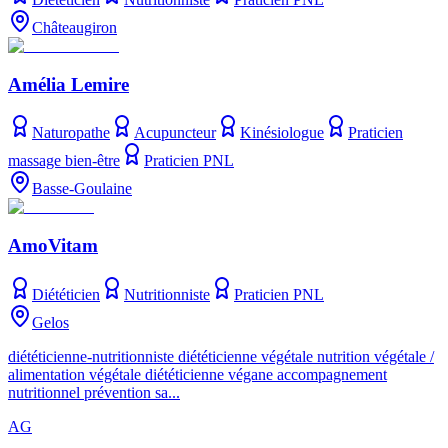
Châteaugiron
Amélia Lemire
Naturopathe
Acupuncteur
Kinésiologue
Praticien
massage bien-être
Praticien PNL
Basse-Goulaine
AmoVitam
Diététicien
Nutritionniste
Praticien PNL
Gelos
diététicienne-nutritionniste diététicienne végétale nutrition végétale /
alimentation végétale diététicienne végane accompagnement
nutritionnel prévention sa...
AG