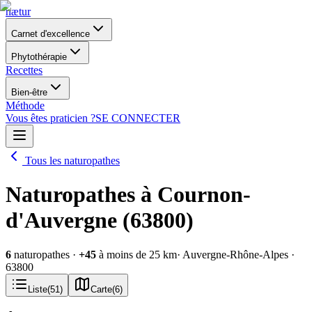
nætur
Carnet d'excellence
Phytothérapie
Recettes
Bien-être
Méthode
Vous êtes praticien ?
SE CONNECTER
Tous les naturopathes
Naturopathes à Cournon-
d'Auvergne (63800)
6
naturopathes
·
+
45
à moins de 25 km
· Auvergne-Rhône-Alpes
·
63800
Liste
(
51
)
Carte
(
6
)