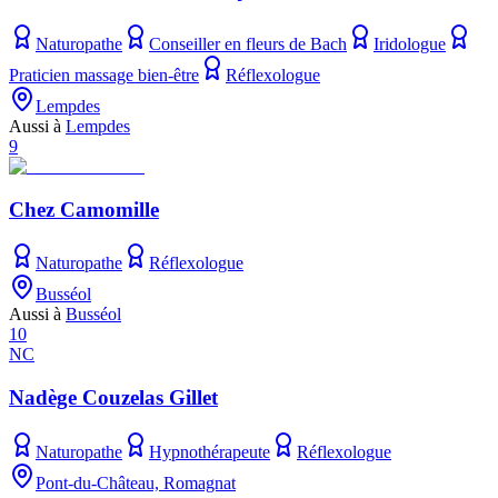
Naturopathe
Conseiller en fleurs de Bach
Iridologue
Praticien massage bien-être
Réflexologue
Lempdes
Aussi à
Lempdes
9
Chez Camomille
Naturopathe
Réflexologue
Busséol
Aussi à
Busséol
10
NC
Nadège Couzelas Gillet
Naturopathe
Hypnothérapeute
Réflexologue
Pont-du-Château, Romagnat