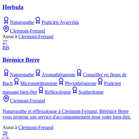
Herbula
Naturopathe
Praticien Ayurvéda
Clermont-Ferrand
Aussi à
Clermont-Ferrand
27
BB
Bérénice Berre
Naturopathe
Aromathérapeute
Conseiller en fleurs de
Bach
Micronutritionniste
Phytothérapeute
Praticien
massage bien-être
Réflexologue
Sophrologue
Clermont-Ferrand
Naturopathe et réflexologue à Clermont-Ferrand, Bérénice Berre
vous propose son service d'accompagnement pour votre bien-être.
Aussi à
Clermont-Ferrand
28
CP