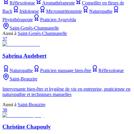
Réflexologue
Aromathérapeute
Conseiller en fleurs de
Bach
Iridologue
Micronutritionniste
Naturopathe
Phytothérapeute
Praticien Ayurvéda
Saint-Genès-Champanelle
Aussi à
Saint-Genès-Champanelle
37
Sabrina Audebert
Naturopathe
Praticien massage bien-être
Réflexologue
Saint-Beauzire
Intervenante bien-être et hygiène de vie en entreprise, praticienne en
naturopathie et techniques manuelles
Aussi à
Saint-Beauzire
38
Christine Chapouly