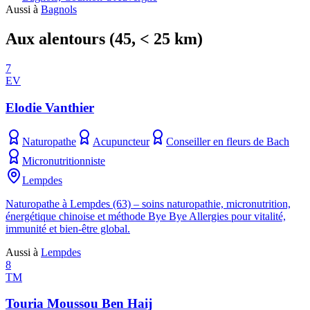
Aussi à
Bagnols
Aux alentours
(
45
, < 25 km)
7
EV
Elodie Vanthier
Naturopathe
Acupuncteur
Conseiller en fleurs de Bach
Micronutritionniste
Lempdes
Naturopathe à Lempdes (63) – soins naturopathie, micronutrition,
énergétique chinoise et méthode Bye Bye Allergies pour vitalité,
immunité et bien-être global.
Aussi à
Lempdes
8
TM
Touria Moussou Ben Haij