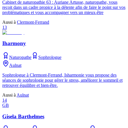
Cabinet de naturopathie 63 : Auriane Artusse, naturopathe, vous
reçoit dans un cadre propice à la détente afin de faire le point sur vos
problématiques et vous accompagner vers un mieux-être
Aussi à
Clermont-Ferrand
13
Iharmony
Naturopathe
Sophrologue
Aulnat
Sophrologue à Clermont-Ferrand, Isharmonie vous propose des
séances de sophrologie pour gérer le stress, améliorer le sommeil et
retrouver équilibre et bien-être.
Aussi à
Aulnat
14
GB
Gisela Barthelmes