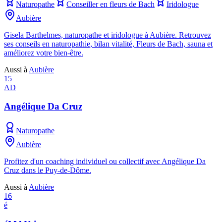
Naturopathe
Conseiller en fleurs de Bach
Iridologue
Aubière
Gisela Barthelmes, naturopathe et iridologue à Aubière. Retrouvez
ses conseils en naturopathie, bilan vitalité, Fleurs de Bach, sauna et
améliorez votre bien-être.
Aussi à
Aubière
15
AD
Angélique Da Cruz
Naturopathe
Aubière
Profitez d'un coaching individuel ou collectif avec Angélique Da
Cruz dans le Puy-de-Dôme.
Aussi à
Aubière
16
é