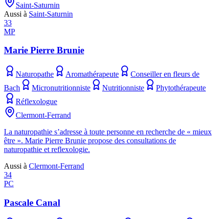
Saint-Saturnin
Aussi à
Saint-Saturnin
33
MP
Marie Pierre Brunie
Naturopathe
Aromathérapeute
Conseiller en fleurs de
Bach
Micronutritionniste
Nutritionniste
Phytothérapeute
Réflexologue
Clermont-Ferrand
La naturopathie s’adresse à toute personne en recherche de « mieux
être ». Marie Pierre Brunie propose des consultations de
naturopathie et reflexologie.
Aussi à
Clermont-Ferrand
34
PC
Pascale Canal