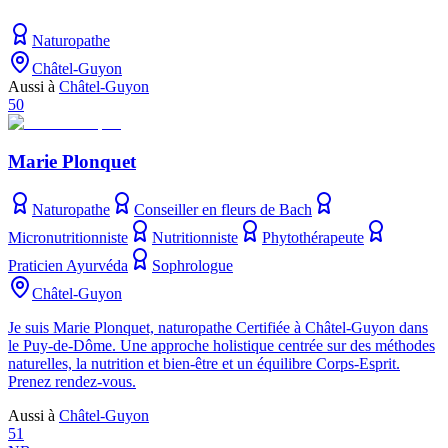
Naturopathe
Châtel-Guyon
Aussi à
Châtel-Guyon
50
Marie Plonquet
Naturopathe
Conseiller en fleurs de Bach
Micronutritionniste
Nutritionniste
Phytothérapeute
Praticien Ayurvéda
Sophrologue
Châtel-Guyon
Je suis Marie Plonquet, naturopathe Certifiée à Châtel-Guyon dans
le Puy-de-Dôme. Une approche holistique centrée sur des méthodes
naturelles, la nutrition et bien-être et un équilibre Corps-Esprit.
Prenez rendez-vous.
Aussi à
Châtel-Guyon
51