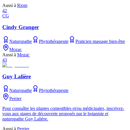
Aussi à
Riom
42
CG
Cindy Granger
Naturopathe
Phytothérapeute
Praticien massage bien-être
Mozac
Aussi à
Mozac
43
Guy Lalière
Naturopathe
Phytothérapeute
Perrier
Pour connaître les plantes comestibles et/ou médicinales, inscrivez-
vous aux stages de découverte proposés par le botaniste et
naturopathe Guy Lalière.
Aussi à
Perrier