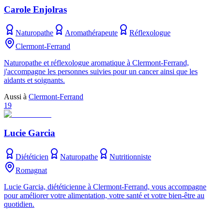
Carole Enjolras
Naturopathe
Aromathérapeute
Réflexologue
Clermont-Ferrand
Naturopathe et réflexologue aromatique à Clermont-Ferrand,
j'accompagne les personnes suivies pour un cancer ainsi que les
aidants et soignants.
Aussi à
Clermont-Ferrand
19
Lucie Garcia
Diététicien
Naturopathe
Nutritionniste
Romagnat
Lucie Garcia, diététicienne à Clermont-Ferrand, vous accompagne
pour améliorer votre alimentation, votre santé et votre bien-être au
quotidien.