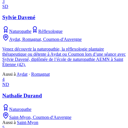
3
SD
Sylvie Davené
Naturopathe
Réflexologue
Aydat, Romagnat, Cournon-d'Auvergne
Venez découvrir la naturopathie, la réflexologie plantaire
thérapeutique ou détente à Aydat ou Cournon lors d’une séance avec
Sylvie Davené, diplômée de l’école de naturopathie AEMN à Saint
Étienne (42).
Aussi à
Aydat
·
Romagnat
4
ND
Nathalie Durand
Naturopathe
Saint-Myon, Cournon-d'Auvergne
Aussi à
Saint-Myon
5