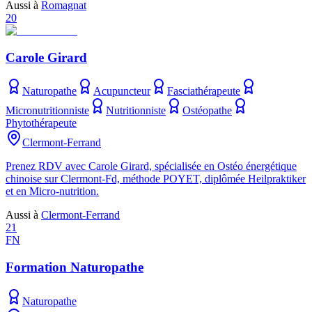
Aussi à
Romagnat
20
Carole Girard
Naturopathe
Acupuncteur
Fasciathérapeute
Micronutritionniste
Nutritionniste
Ostéopathe
Phytothérapeute
Clermont-Ferrand
Prenez RDV avec Carole Girard, spécialisée en Ostéo énergétique
chinoise sur Clermont-Fd, méthode POYET, diplômée Heilpraktiker
et en Micro-nutrition.
Aussi à
Clermont-Ferrand
21
FN
Formation Naturopathe
Naturopathe