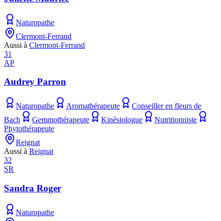
Naturopathe
Clermont-Ferrand
Aussi à
Clermont-Ferrand
31
AP
Audrey Parron
Naturopathe
Aromathérapeute
Conseiller en fleurs de
Bach
Gemmothérapeute
Kinésiologue
Nutritionniste
Phytothérapeute
Reignat
Aussi à
Reignat
32
SR
Sandra Roger
Naturopathe