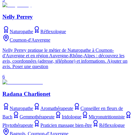
Nelly Perrey
Naturopathe
Réflexologue
Cournon-d'Auvergne
Nelly Perrey pratique le métier de Naturopathe à Cournon-
d'Auvergne et en région Auvergne-Rhône-Alpes : découvrez les
avis, coordonnées (adresse, téléphone) et informations. Ajouter un
avis. Poser une question
6
Radana Charlionet
Naturopathe
Aromathérapeute
Conseiller en fleurs de
Bach
Gemmothérapeute
Iridologue
Micronutritionniste
Phytothérapeute
Praticien massage bien-être
Réflexologue
Bagnols, Cournon-d'Auvergne