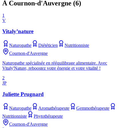
À Cournon-d'Auvergne
(
6
)
1
V
Vitaly’nature
Naturopathe
Diététicien
Nutritionniste
Cournon-d'Auvergne
Naturopathe spécialisée en rééquilibrage alimentaire. Avec
Vitaly'Nature, reboostez votre énergie et votre vitalité !
2
JP
Juliette Prugnard
Naturopathe
Aromathérapeute
Gemmothérapeute
Nutritionniste
Phytothérapeute
Cournon-d'Auvergne