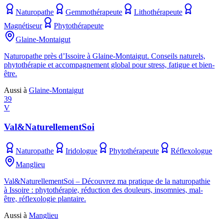
Naturopathe
Gemmothérapeute
Lithothérapeute
Magnétiseur
Phytothérapeute
Glaine-Montaigut
Naturopathe près d’Issoire à Glaine-Montaigut. Conseils naturels,
phytothérapie et accompagnement global pour stress, fatigue et bien-
être.
Aussi à
Glaine-Montaigut
39
V
Val&NaturellementSoi
Naturopathe
Iridologue
Phytothérapeute
Réflexologue
Manglieu
Val&NaturellementSoi – Découvrez ma pratique de la naturopathie
à Issoire : phytothérapie, réduction des douleurs, insomnies, mal-
être, réflexologie plantaire.
Aussi à
Manglieu