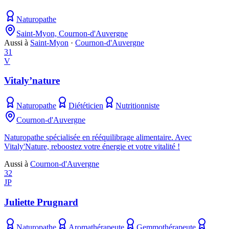
Naturopathe
Saint-Myon, Cournon-d'Auvergne
Aussi à
Saint-Myon
·
Cournon-d'Auvergne
31
V
Vitaly’nature
Naturopathe
Diététicien
Nutritionniste
Cournon-d'Auvergne
Naturopathe spécialisée en rééquilibrage alimentaire. Avec
Vitaly'Nature, reboostez votre énergie et votre vitalité !
Aussi à
Cournon-d'Auvergne
32
JP
Juliette Prugnard
Naturopathe
Aromathérapeute
Gemmothérapeute