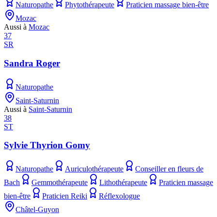
Naturopathe
Phytothérapeute
Praticien massage bien-être
Mozac
Aussi à
Mozac
37
SR
Sandra Roger
Naturopathe
Saint-Saturnin
Aussi à
Saint-Saturnin
38
ST
Sylvie Thyrion Gomy
Naturopathe
Auriculothérapeute
Conseiller en fleurs de
Bach
Gemmothérapeute
Lithothérapeute
Praticien massage
bien-être
Praticien Reiki
Réflexologue
Châtel-Guyon