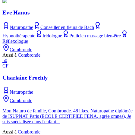
Eve Hanus
Naturopathe
Conseiller en fleurs de Bach
Hypnothérapeute
Iridologue
Praticien massage bien-être
Réflexologue
Combronde
Aussi à
Combronde
50
CF
Charlaine Froehly
Naturopathe
Combronde
Mon Naturo de famille, Combronde. 48 likes. Naturopathe diplômée
de ISUPNAT Paris (ECOLE CERTIFIEE FENA, agrée omnes), Je
suis spécialisée dans l'enfant...
Aussi à
Combronde