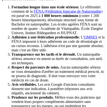
Formation longue dans une école sérieuse.
Le référentiel
commun de la
FÉNA (Fédération française de Naturopathie)
est passé en 2025 à
1 800 heures minimum
(contre 1 200
heures historiquement), désormais structuré sous forme de
Bachelor en naturopathie. Les écoles agréées FÉNA sont au
nombre de quatre : Académie de Vitalopathie, École Dargère
Univers, Institut Hildegardien et ISUPNAT.
Adhésion à une fédération professionnelle.
L'
OMNES
et la
FÉNA imposent à leurs adhérents un code de déontologie et
un cursus reconnu. L'adhésion n'est pas une garantie absolue,
mais c'est un filtre utile.
Transparence sur les tarifs et le déroulé.
Un naturopathe
sérieux annonce en amont sa durée de consultation, son tarif,
ses techniques.
Respect du parcours de soins.
Aucun naturopathe sérieux
ne vous demandera d'arrêter un traitement médical prescrit, ni
ne posera de diagnostic. Il doit vous renvoyer vers votre
médecin en cas de doute.
Avis vérifiables.
Les avis Google d'anciens consultants
donnent une indication, à pondérer (réponses aux avis
négatifs, ancienneté du cabinet).
Prudence sur les produits.
Méfiez-vous des praticiens qui
vendent leurs propres compléments alimentaires sans
transparence sur les marges, ou qui multiplient les