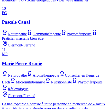
Méthode 4F© • Soins énergétiques • Bien-être animalier
10
PC
Pascale Canal
Naturopathe
Gemmothérapeute
Phytothérapeute
Praticien massage bien-être
Clermont-Ferrand
11
MP
Marie Pierre Brunie
Naturopathe
Aromathérapeute
Conseiller en fleurs de
Bach
Micronutritionniste
Nutritionniste
Phytothérapeute
Réflexologue
Clermont-Ferrand
La naturopathie s’adresse à toute personne en recherche de « mieux
être ». Marie Pierre Brunie propose des consultations de