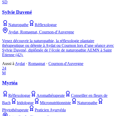
SD
Sylvie Davené
Naturopathe
Réflexologue
Aydat, Romagnat, Cournon-d'Auvergne
Venez découvrir la naturopathie, la réflexologie plantaire
thérapeutique ou détente à Aydat ou Cournon lors d’une séance avec
Sylvie Davené, diplômée de l’école de naturopathie AEMN à Saint
Étienne (42).
Aussi à
Aydat
·
Romagnat
·
Cournon-d'Auvergne
24
M
Myrtéa
Réflexologue
Aromathérapeute
Conseiller en fleurs de
Bach
Iridologue
Micronutritionniste
Naturopathe
Phytothérapeute
Praticien Ayurvéda