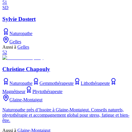
51
SD
Sylvie Dostert
Naturopathe
Gelles
Aussi à
Gelles
52
Christine Chapouly
Naturopathe
Gemmothérapeute
Lithothérapeute
Magnétiseur
Phytothérapeute
Glaine-Montaigut
Naturopathe près d’Issoire à Glaine-Montaigut. Conseils naturels,
phytothérapie et accompagnement global pour stress, fatigue et bien-
être.
Aussi à
Glaine-Montaigut