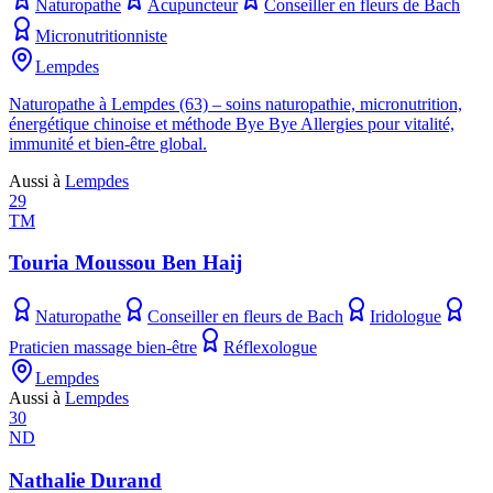
Naturopathe
Acupuncteur
Conseiller en fleurs de Bach
Micronutritionniste
Lempdes
Naturopathe à Lempdes (63) – soins naturopathie, micronutrition,
énergétique chinoise et méthode Bye Bye Allergies pour vitalité,
immunité et bien-être global.
Aussi à
Lempdes
29
TM
Touria Moussou Ben Haij
Naturopathe
Conseiller en fleurs de Bach
Iridologue
Praticien massage bien-être
Réflexologue
Lempdes
Aussi à
Lempdes
30
ND
Nathalie Durand