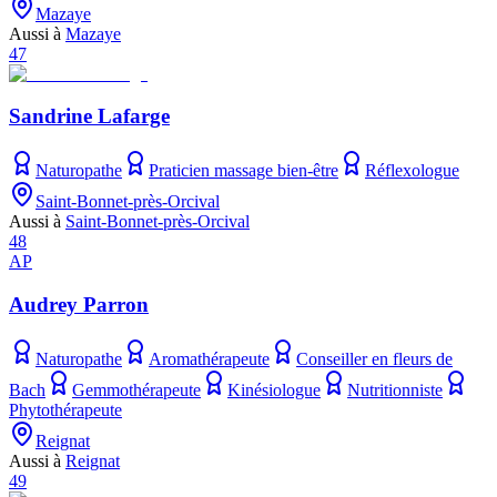
Mazaye
Aussi à
Mazaye
47
Sandrine Lafarge
Naturopathe
Praticien massage bien-être
Réflexologue
Saint-Bonnet-près-Orcival
Aussi à
Saint-Bonnet-près-Orcival
48
AP
Audrey Parron
Naturopathe
Aromathérapeute
Conseiller en fleurs de
Bach
Gemmothérapeute
Kinésiologue
Nutritionniste
Phytothérapeute
Reignat
Aussi à
Reignat
49