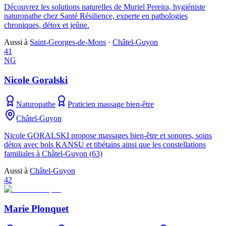
Découvrez les solutions naturelles de Muriel Pereira, hygiéniste
naturopathe chez Santé Résilience, experte en pathologies
chroniques, détox et jeûne.
Aussi à
Saint-Georges-de-Mons
·
Châtel-Guyon
41
NG
Nicole Goralski
Naturopathe
Praticien massage bien-être
Châtel-Guyon
Nicole GORALSKI propose massages bien-être et sonores, soins
détox avec bols KANSU et tibétains ainsi que les constellations
familiales à Châtel-Guyon (63)
Aussi à
Châtel-Guyon
42
Marie Plonquet