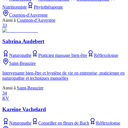
Nutritionniste
Phytothérapeute
Cournon-d'Auvergne
Aussi à
Cournon-d'Auvergne
33
Sabrina Audebert
Naturopathe
Praticien massage bien-être
Réflexologue
Saint-Beauzire
Intervenante bien-être et hygiène de vie en entreprise, praticienne en
naturopathie et techniques manuelles
Aussi à
Saint-Beauzire
34
KV
Kareine Vachelard
Naturopathe
Conseiller en fleurs de Bach
Réflexologue