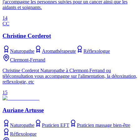
j'accompagne les personnes suivies pour un cancer ainsi que les
aidants et soignants.
14
CC
Christine Corderot
Naturopathe
Aromathérapeute
Réflexologue
Clermont-Ferrand
Christine Corderot Naturopathe à Clermont-Ferrand ou
téléconsultation vous accompagne sur l'alimentation, la détoxination,
reflexologie, etc
15
Auriane Artusse
Naturopathe
Praticien EFT
Praticien massage bien-être
Réflexologue