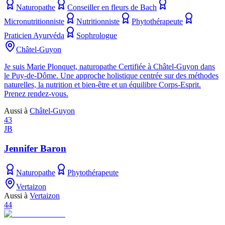
Naturopathe
Conseiller en fleurs de Bach
Micronutritionniste
Nutritionniste
Phytothérapeute
Praticien Ayurvéda
Sophrologue
Châtel-Guyon
Je suis Marie Plonquet, naturopathe Certifiée à Châtel-Guyon dans
le Puy-de-Dôme. Une approche holistique centrée sur des méthodes
naturelles, la nutrition et bien-être et un équilibre Corps-Esprit.
Prenez rendez-vous.
Aussi à
Châtel-Guyon
43
JB
Jennifer Baron
Naturopathe
Phytothérapeute
Vertaizon
Aussi à
Vertaizon
44