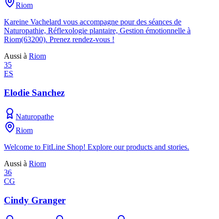
Riom
Kareine Vachelard vous accompagne pour des séances de
Naturopathie, Réflexologie plantaire, Gestion émotionnelle à
Riom(63200). Prenez rendez-vous !
Aussi à
Riom
35
ES
Elodie Sanchez
Naturopathe
Riom
Welcome to FitLine Shop! Explore our products and stories.
Aussi à
Riom
36
CG
Cindy Granger