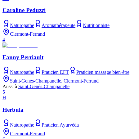
Caroline Peduzzi
Naturopathe
Aromathérapeute
Nutritionniste
Clermont-Ferrand
4
Fanny Perriault
Naturopathe
Praticien EFT
Praticien massage bien-être
Saint-Genès-Champanelle, Clermont-Ferrand
Aussi à
Saint-Genès-Champanelle
5
H
Herbula
Naturopathe
Praticien Ayurvéda
Clermont-Ferrand