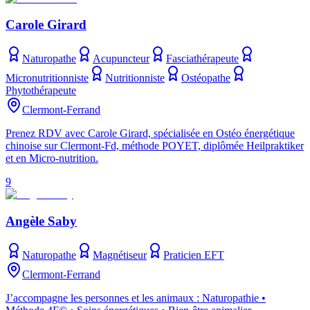
Carole Girard
Naturopathe
Acupuncteur
Fasciathérapeute
Micronutritionniste
Nutritionniste
Ostéopathe
Phytothérapeute
Clermont-Ferrand
Prenez RDV avec Carole Girard, spécialisée en Ostéo énergétique
chinoise sur Clermont-Fd, méthode POYET, diplômée Heilpraktiker
et en Micro-nutrition.
9
Angèle Saby
Naturopathe
Magnétiseur
Praticien EFT
Clermont-Ferrand
J’accompagne les personnes et les animaux : Naturopathie •