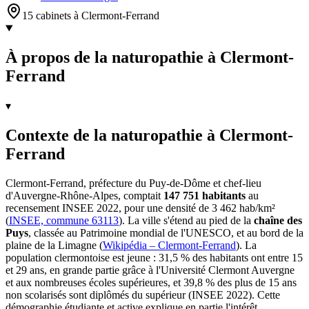
15 cabinets à Clermont-Ferrand
À propos de la naturopathie à Clermont-
Ferrand
▾
Contexte de la naturopathie à Clermont-
Ferrand
Clermont-Ferrand, préfecture du Puy-de-Dôme et chef-lieu
d'Auvergne-Rhône-Alpes, comptait
147 751 habitants
au
recensement INSEE 2022, pour une densité de 3 462 hab/km²
(
INSEE, commune 63113
). La ville s'étend au pied de la
chaîne des
Puys
, classée au Patrimoine mondial de l'UNESCO, et au bord de la
plaine de la Limagne (
Wikipédia – Clermont-Ferrand
). La
population clermontoise est jeune : 31,5 % des habitants ont entre 15
et 29 ans, en grande partie grâce à l'Université Clermont Auvergne
et aux nombreuses écoles supérieures, et 39,8 % des plus de 15 ans
non scolarisés sont diplômés du supérieur (INSEE 2022). Cette
démographie étudiante et active explique en partie l'intérêt