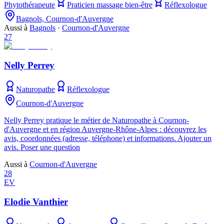
Phytothérapeute
Praticien massage bien-être
Réflexologue
Bagnols, Cournon-d'Auvergne
Aussi à
Bagnols
·
Cournon-d'Auvergne
27
Nelly Perrey
Naturopathe
Réflexologue
Cournon-d'Auvergne
Nelly Perrey pratique le métier de Naturopathe à Cournon-
d'Auvergne et en région Auvergne-Rhône-Alpes : découvrez les
avis, coordonnées (adresse, téléphone) et informations. Ajouter un
avis. Poser une question
Aussi à
Cournon-d'Auvergne
28
EV
Elodie Vanthier