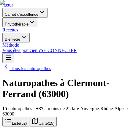
nætur
Carnet d'excellence
Phytothérapie
Recettes
Bien-être
Méthode
Vous êtes praticien ?
SE CONNECTER
Tous les naturopathes
Naturopathes à Clermont-
Ferrand (63000)
15
naturopathes
·
+
37
à moins de 25 km
· Auvergne-Rhône-Alpes
·
63000
Liste
(
52
)
Carte
(
15
)