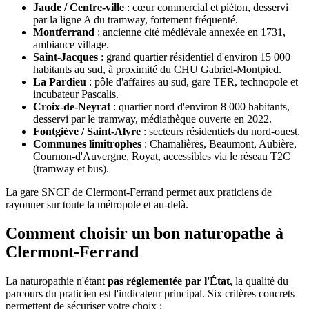
Jaude / Centre-ville
: cœur commercial et piéton, desservi
par la ligne A du tramway, fortement fréquenté.
Montferrand
: ancienne cité médiévale annexée en 1731,
ambiance village.
Saint-Jacques
: grand quartier résidentiel d'environ 15 000
habitants au sud, à proximité du CHU Gabriel-Montpied.
La Pardieu
: pôle d'affaires au sud, gare TER, technopole et
incubateur Pascalis.
Croix-de-Neyrat
: quartier nord d'environ 8 000 habitants,
desservi par le tramway, médiathèque ouverte en 2022.
Fontgiève / Saint-Alyre
: secteurs résidentiels du nord-ouest.
Communes limitrophes
: Chamalières, Beaumont, Aubière,
Cournon-d'Auvergne, Royat, accessibles via le réseau T2C
(tramway et bus).
La gare SNCF de Clermont-Ferrand permet aux praticiens de
rayonner sur toute la métropole et au-delà.
Comment choisir un bon naturopathe à
Clermont-Ferrand
La naturopathie n'étant
pas réglementée par l'État
, la qualité du
parcours du praticien est l'indicateur principal. Six critères concrets
permettent de sécuriser votre choix :