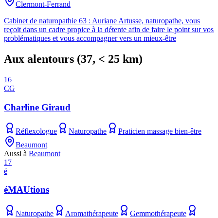
Clermont-Ferrand
Cabinet de naturopathie 63 : Auriane Artusse, naturopathe, vous
reçoit dans un cadre propice à la détente afin de faire le point sur vos
problématiques et vous accompagner vers un mieux-être
Aux alentours
(
37
, < 25 km)
16
CG
Charline Giraud
Réflexologue
Naturopathe
Praticien massage bien-être
Beaumont
Aussi à
Beaumont
17
é
éMAUtions
Naturopathe
Aromathérapeute
Gemmothérapeute