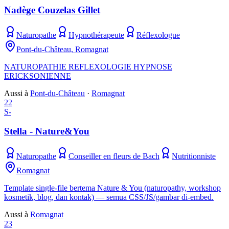
Nadège Couzelas Gillet
Naturopathe
Hypnothérapeute
Réflexologue
Pont-du-Château, Romagnat
NATUROPATHIE REFLEXOLOGIE HYPNOSE
ERICKSONIENNE
Aussi à
Pont-du-Château
·
Romagnat
22
S-
Stella - Nature&You
Naturopathe
Conseiller en fleurs de Bach
Nutritionniste
Romagnat
Template single-file bertema Nature & You (naturopathy, workshop
kosmetik, blog, dan kontak) — semua CSS/JS/gambar di-embed.
Aussi à
Romagnat
23