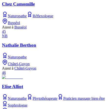
Chez Camomille
Naturopathe
Réflexologue
Busséol
Aussi à
Busséol
45
NB
Nathalie Berthon
Naturopathe
Châtel-Guyon
Aussi à
Châtel-Guyon
46
Elise Alliot
Naturopathe
Phytothérapeute
Praticien massage bien-être
Sophrologue