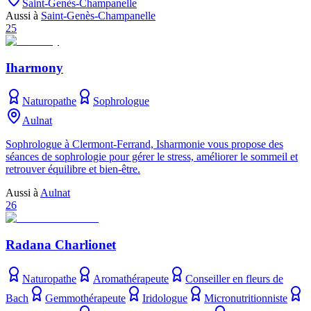
Saint-Genès-Champanelle
Aussi à
Saint-Genès-Champanelle
25
Iharmony
Naturopathe
Sophrologue
Aulnat
Sophrologue à Clermont-Ferrand, Isharmonie vous propose des
séances de sophrologie pour gérer le stress, améliorer le sommeil et
retrouver équilibre et bien-être.
Aussi à
Aulnat
26
Radana Charlionet
Naturopathe
Aromathérapeute
Conseiller en fleurs de
Bach
Gemmothérapeute
Iridologue
Micronutritionniste