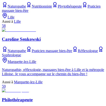
Naturopathe
Nutritionniste
Phytothérapeute
Praticien
massage bien-être
Lille
Aussi à
Lille
58
Caroline Senkowski
Naturopathe
Praticien massage bien-être
Réflexologue
Sophrologue
Marquette-lez-Lille
Naturopathie, réflexologie, massages bien-être à Lille et la métropole
Lilloise. Je vous accompagne sur le chemin du bien-être !
Aussi à
Marquette-lez-Lille
59
Philothérapeute