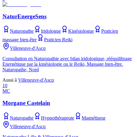
NaturEnergeSens
Naturopathe
Iridologue
Kinésiologue
Praticien
massage bien-être
Praticien Reiki
Villeneuve-d'Ascq
Consultation en Naturopathie avec bilan iridologique, rééquilibrage
Energétique par la kinésiologie ou le Reiki, Massage bien-être.
Naturopathe, Nord
Aussi à
Villeneuve-d'Ascq
10
MC
Morgane Castelain
Naturopathe
Hypnothérapeute
Magnétiseur
Villeneuve-d'Ascq
Naturopathe Lille & Villeneuve-d'Ascq