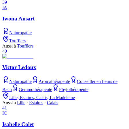
39
IA
Iwona Ansart
Naturopathe
Toufflers
Aussi à
Toufflers
40
Victor Ledoux
Naturopathe
Aromathérapeute
Conseiller en fleurs de
Bach
Gemmothérapeute
Phytothérapeute
Lille, Estaires, Calais, La Madeleine
Aussi à
Lille
·
Estaires
·
Calais
41
IC
Isabelle Colet