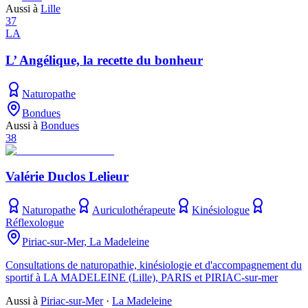
Aussi à
Lille
37
LA
L’ Angélique, la recette du bonheur
Naturopathe
Bondues
Aussi à
Bondues
38
Valérie Duclos Lelieur
Naturopathe
Auriculothérapeute
Kinésiologue
Réflexologue
Piriac-sur-Mer, La Madeleine
Consultations de naturopathie, kinésiologie et d'accompagnement du
sportif à LA MADELEINE (Lille), PARIS et PIRIAC-sur-mer
Aussi à
Piriac-sur-Mer
·
La Madeleine