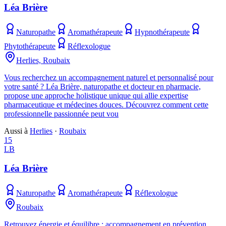
Léa Brière
Naturopathe
Aromathérapeute
Hypnothérapeute
Phytothérapeute
Réflexologue
Herlies, Roubaix
Vous recherchez un accompagnement naturel et personnalisé pour
votre santé ? Léa Brière, naturopathe et docteur en pharmacie,
propose une approche holistique unique qui allie expertise
pharmaceutique et médecines douces. Découvrez comment cette
professionnelle passionnée peut vou
Aussi à
Herlies
·
Roubaix
15
LB
Léa Brière
Naturopathe
Aromathérapeute
Réflexologue
Roubaix
Retrouvez énergie et équilibre : accompagnement en prévention