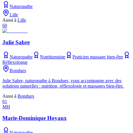
Naturopathe
Lille
Aussi à
Lille
60
Julie Sabre
Naturopathe
Nutritionniste
Praticien massage bien-être
Réflexologue
Bondues
Julie Sabre, naturopathe à Bondues, vous accompagne avec des
solutions naturelles : nutrition, réflexologie et massages bien-être.
Aussi à
Bondues
61
MH
Marie-Dominique Hoyaux
Naturopathe