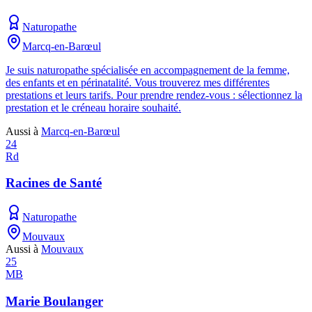
Naturopathe
Marcq-en-Barœul
Je suis naturopathe spécialisée en accompagnement de la femme,
des enfants et en périnatalité. Vous trouverez mes différentes
prestations et leurs tarifs. Pour prendre rendez-vous : sélectionnez la
prestation et le créneau horaire souhaité.
Aussi à
Marcq-en-Barœul
24
Rd
Racines de Santé
Naturopathe
Mouvaux
Aussi à
Mouvaux
25
MB
Marie Boulanger