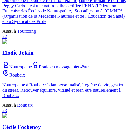
Diplômée de l’école de formation Naturopathie Euronature de Lille,
Peggy Carbon est une naturopathe certifiée FENA (Fédération
Française des Écoles de Naturopathie). Son adhésion à l’OMNES
(Organisation de la Médecine Naturelle et de l’Éducation de Santé)
et au Syndicat des Profe
Aussi à
Tourcoing
22
Elodie Jolain
Naturopathe
Praticien massage bien-être
Roubaix
Naturopathe à Roubaix: bilan personnalisé, hygiène de vie, gestion
du stress. Retrouver équilibre, vitalité et bien-être naturellement à
Roubaix.
Aussi à
Roubaix
23
Cécile Fockenoy