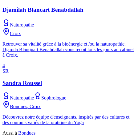
Djamilah Blancart Benabdallah
Naturopathe
Croix
Retrouver sa vitalité grâce à la bioénergie et /ou la naturopathie.
Djamila Blanquart Benabdallah vous reçoit tous les jours au cabinet
à Croix.
4
SR
Sandra Roussel
Naturopathe
Sophrologue
Bondues, Croix
Découvrez notre équipe d'enseignants, inspirés par des cultures et
des courants variés de la pratique du Yoga
Aussi à
Bondues