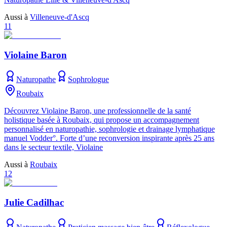
Aussi à
Villeneuve-d'Ascq
11
Violaine Baron
Naturopathe
Sophrologue
Roubaix
Découvrez Violaine Baron, une professionnelle de la santé
holistique basée à Roubaix, qui propose un accompagnement
personnalisé en naturopathie, sophrologie et drainage lymphatique
manuel Vodder°. Forte d’une reconversion inspirante après 25 ans
dans le secteur textile, Violaine
Aussi à
Roubaix
12
Julie Cadilhac