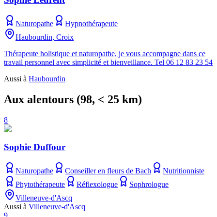
Naturopathe
Hypnothérapeute
Haubourdin, Croix
Thérapeute holistique et naturopathe, je vous accompagne dans ce
travail personnel avec simplicité et bienveillance. Tel 06 12 83 23 54
Aussi à
Haubourdin
Aux alentours
(
98
, < 25 km)
8
Sophie Duffour
Naturopathe
Conseiller en fleurs de Bach
Nutritionniste
Phytothérapeute
Réflexologue
Sophrologue
Villeneuve-d'Ascq
Aussi à
Villeneuve-d'Ascq
9