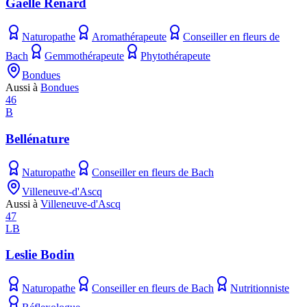
Gaëlle Renard
Naturopathe
Aromathérapeute
Conseiller en fleurs de
Bach
Gemmothérapeute
Phytothérapeute
Bondues
Aussi à
Bondues
46
B
Bellénature
Naturopathe
Conseiller en fleurs de Bach
Villeneuve-d'Ascq
Aussi à
Villeneuve-d'Ascq
47
LB
Leslie Bodin
Naturopathe
Conseiller en fleurs de Bach
Nutritionniste