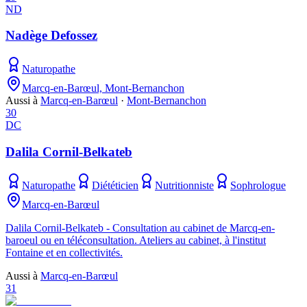
ND
Nadège Defossez
Naturopathe
Marcq-en-Barœul, Mont-Bernanchon
Aussi à
Marcq-en-Barœul
·
Mont-Bernanchon
30
DC
Dalila Cornil-Belkateb
Naturopathe
Diététicien
Nutritionniste
Sophrologue
Marcq-en-Barœul
Dalila Cornil-Belkateb - Consultation au cabinet de Marcq-en-
baroeul ou en téléconsultation. Ateliers au cabinet, à l'institut
Fontaine et en collectivités.
Aussi à
Marcq-en-Barœul
31