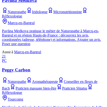
Pavlina Medkova
Naturopathe
Iridologue
Micronutritionniste
Réflexologue
Marcq-en-Barœul
Pavlina Medkova pratique le métier de Naturopathe à Marcq-en-
Barœul et en région Hauts-de-France : découvrez les avis,
coordonnées (adresse, téléphone) et informations. Ajouter un avis.
Poser une question
Aussi à
Marcq-en-Barœul
21
PC
Peggy Carbon
Naturopathe
Aromathérapeute
Conseiller en fleurs de
Bach
Praticien massage bien-être
Praticien Shiatsu
Réflexologue
Tourcoing