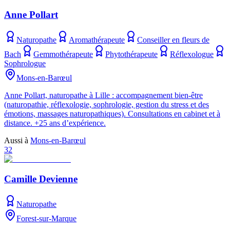
Anne Pollart
Naturopathe
Aromathérapeute
Conseiller en fleurs de
Bach
Gemmothérapeute
Phytothérapeute
Réflexologue
Sophrologue
Mons-en-Barœul
Anne Pollart, naturopathe à Lille : accompagnement bien-être
(naturopathie, réflexologie, sophrologie, gestion du stress et des
émotions, massages naturopathiques). Consultations en cabinet et à
distance. +25 ans d’expérience.
Aussi à
Mons-en-Barœul
32
Camille Devienne
Naturopathe
Forest-sur-Marque