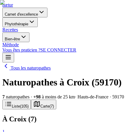
nætur
Carnet d'excellence
Phytothérapie
Recettes
Bien-être
Méthode
Vous êtes praticien ?
SE CONNECTER
Tous les naturopathes
Naturopathes à Croix (59170)
7
naturopathes
·
+
98
à moins de 25 km
· Hauts-de-France
· 59170
Liste
(
105
)
Carte
(
7
)
À Croix
(
7
)
1