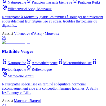
Naturopathe
Praticien massage bien-être
Praticien Reiki
Villeneuve-d'Ascq, Mouvaux
Naturopathe à Mouvaux, j’aide les femmes à soulager naturellement
et durablement leur fatigue liée au stress, troubles thyroïdiens ou
digestifs...
Aussi à
Villeneuve-d'Ascq
·
Mouvaux
28
Mathilde Verger
Naturopathe
Aromathérapeute
Micronutritionniste
Phytothérapeute
Réflexologue
Marcq-en-Barœul
Naturopathe spécialisée en fertilité et équilibre hormonal,
accompagnement aide à la conception femmes hommes. A Sailly-
lez-Lannoy et Lille.
Aussi à
Marcq-en-Barœul
29