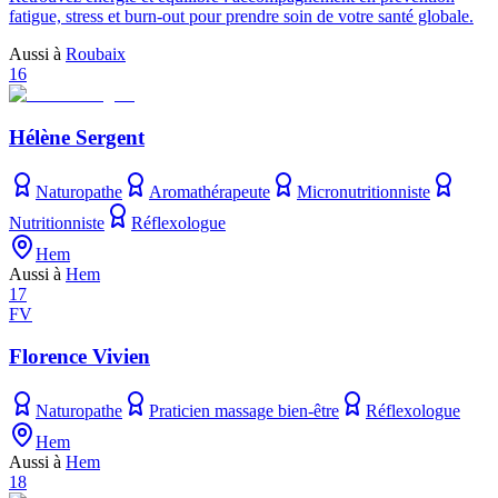
fatigue, stress et burn-out pour prendre soin de votre santé globale.
Aussi à
Roubaix
16
Hélène Sergent
Naturopathe
Aromathérapeute
Micronutritionniste
Nutritionniste
Réflexologue
Hem
Aussi à
Hem
17
FV
Florence Vivien
Naturopathe
Praticien massage bien-être
Réflexologue
Hem
Aussi à
Hem
18