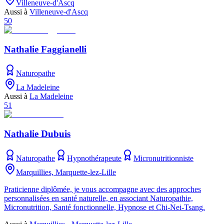
Villeneuve-d'Ascq
Aussi à
Villeneuve-d'Ascq
50
Nathalie Faggianelli
Naturopathe
La Madeleine
Aussi à
La Madeleine
51
Nathalie Dubuis
Naturopathe
Hypnothérapeute
Micronutritionniste
Marquillies, Marquette-lez-Lille
Praticienne diplômée, je vous accompagne avec des approches
personnalisées en santé naturelle, en associant Naturopathie,
Micronutrition, Santé fonctionnelle, Hypnose et Chi-Nei-Tsang.