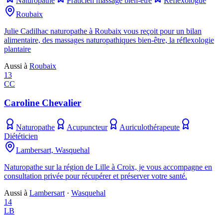
Naturopathe
Praticien massage bien-être
Réflexologue
Roubaix
Julie Cadilhac naturopathe à Roubaix vous reçoit pour un bilan
alimentaire, des massages naturopathiques bien-être, la réflexologie
plantaire
Aussi à
Roubaix
13
CC
Caroline Chevalier
Naturopathe
Acupuncteur
Auriculothérapeute
Diététicien
Lambersart, Wasquehal
Naturopathe sur la région de Lille à Croix, je vous accompagne en
consultation privée pour récupérer et préserver votre santé.
Aussi à
Lambersart
·
Wasquehal
14
LB