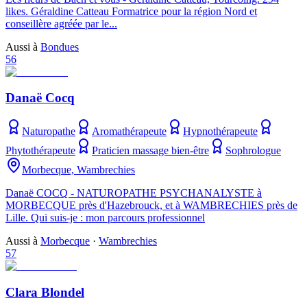
likes. Géraldine Catteau Formatrice pour la région Nord et
conseillère agréée par le...
Aussi à
Bondues
56
Danaë Cocq
Naturopathe
Aromathérapeute
Hypnothérapeute
Phytothérapeute
Praticien massage bien-être
Sophrologue
Morbecque, Wambrechies
Danaë COCQ - NATUROPATHE PSYCHANALYSTE à
MORBECQUE près d'Hazebrouck, et à WAMBRECHIES près de
Lille. Qui suis-je : mon parcours professionnel
Aussi à
Morbecque
·
Wambrechies
57
Clara Blondel