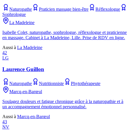
Naturopathe
Praticien massage bien-être
Réflexologue
Sophrologue
La Madeleine
Isabelle Colet, naturopathe, sophrologue, réflexologue et praticienne
en massage. Cabinet à La Madeleine, Lille. Prise de RDV en ligne.
Aussi à
La Madeleine
42
LG
Laurence Guillon
Naturopathe
Nutritionniste
Phytothérapeute
Marcq-en-Barœul
Soulagez douleurs et fatigue chronique grâce à la naturopathie et à
un accompagnement émotionnel personnalisé.
Aussi à
Marcq-en-Barœul
43
NV