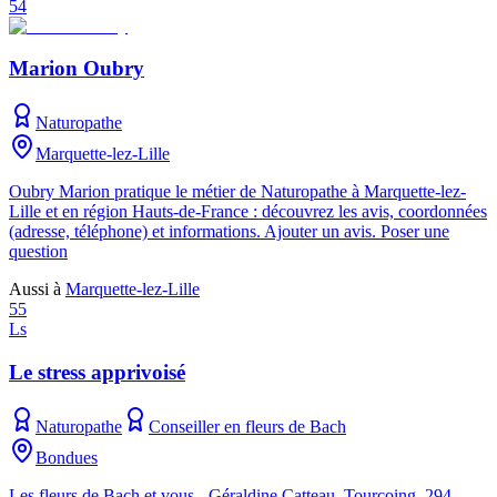
54
Marion Oubry
Naturopathe
Marquette-lez-Lille
Oubry Marion pratique le métier de Naturopathe à Marquette-lez-
Lille et en région Hauts-de-France : découvrez les avis, coordonnées
(adresse, téléphone) et informations. Ajouter un avis. Poser une
question
Aussi à
Marquette-lez-Lille
55
Ls
Le stress apprivoisé
Naturopathe
Conseiller en fleurs de Bach
Bondues
Les fleurs de Bach et vous - Géraldine Catteau, Tourcoing. 294