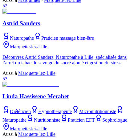
Aussi à
Marquillies
·
Marquette-lez-Lille
52
Astrid Sanders
Naturopathe
Praticien massage bien-être
Marquette-lez-Lille
Découvrez Astrid Sanders, Naturopathe à Lille, spécialisée dans
l’arrêt du tabac, le sevrage du sucre ajouté et gestion du stress
Aussi à
Marquette-lez-Lille
53
Linda Hassissene-Merabet
Diététicien
Hypnothérapeute
Micronutritionniste
Naturopathe
Nutritionniste
Praticien EFT
Sophrologue
Marquette-lez-Lille
Aussi à
Marquette-lez-Lille