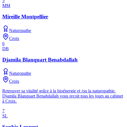
5
MM
Mireille Montpellier
Naturopathe
Croix
6
DB
Djamila Blanquart Benabdallah
Naturopathe
Croix
Retrouver sa vitalité grâce à la bioénergie et /ou la naturopathie.
Djamila Blanquart Benabdallah vous reçoit tous les jours au cabinet
à Croix.
7
SL
Sophie Leurent