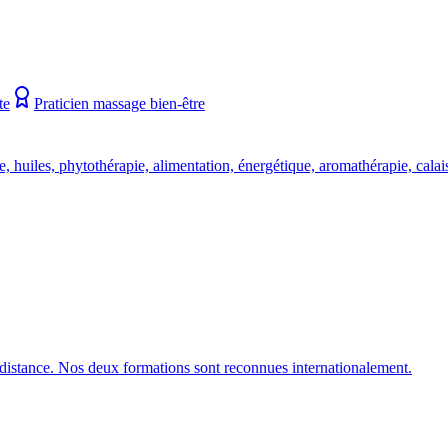
te
Praticien massage bien-être
ge, huiles, phytothérapie, alimentation, énergétique, aromathérapie, cala
 distance. Nos deux formations sont reconnues internationalement.