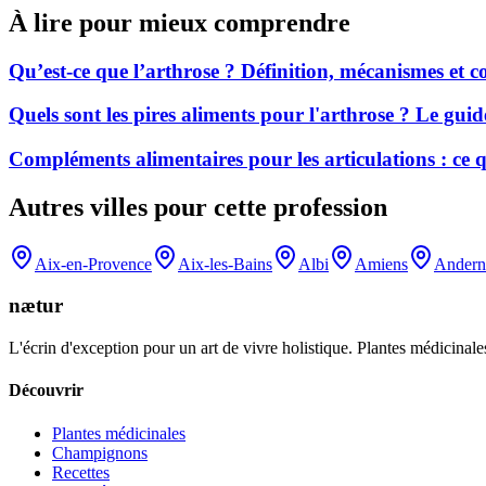
À lire pour mieux comprendre
Qu’est-ce que l’arthrose ? Définition, mécanismes et
Quels sont les pires aliments pour l'arthrose ? Le gui
Compléments alimentaires pour les articulations : ce
Autres villes pour cette profession
Aix-en-Provence
Aix-les-Bains
Albi
Amiens
Andern
nætur
L'écrin d'exception pour un art de vivre holistique. Plantes médicinales
Découvrir
Plantes médicinales
Champignons
Recettes