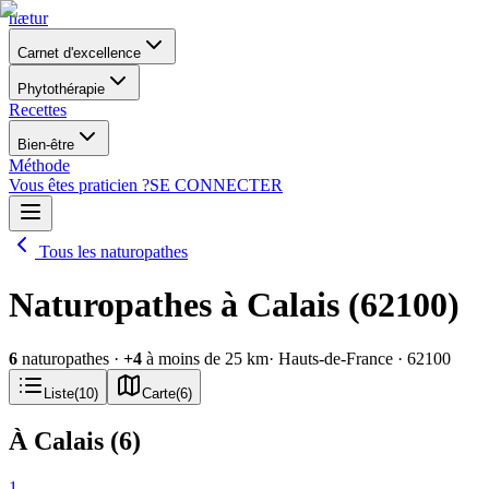
nætur
Carnet d'excellence
Phytothérapie
Recettes
Bien-être
Méthode
Vous êtes praticien ?
SE CONNECTER
Tous les naturopathes
Naturopathes à Calais (62100)
6
naturopathes
·
+
4
à moins de 25 km
· Hauts-de-France
· 62100
Liste
(
10
)
Carte
(
6
)
À Calais
(
6
)
1