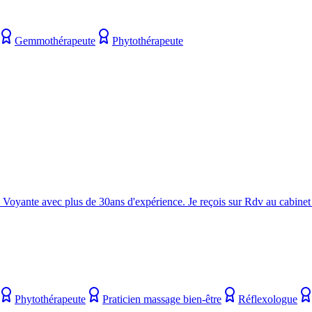
Gemmothérapeute
Phytothérapeute
. Voyante avec plus de 30ans d'expérience. Je reçois sur Rdv au cabinet 
Phytothérapeute
Praticien massage bien-être
Réflexologue