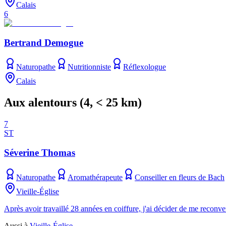
Calais
6
Bertrand Demogue
Naturopathe
Nutritionniste
Réflexologue
Calais
Aux alentours
(
4
, < 25 km)
7
ST
Séverine Thomas
Naturopathe
Aromathérapeute
Conseiller en fleurs de Bach
Vieille-Église
Après avoir travaillé 28 années en coiffure, j'ai décider de me reconv
Aussi à
Vieille-Église