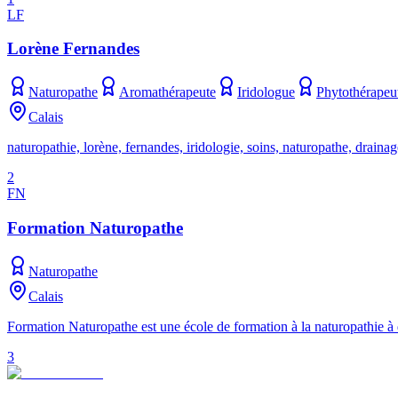
LF
Lorène Fernandes
Naturopathe
Aromathérapeute
Iridologue
Phytothérapeu
Calais
naturopathie, lorène, fernandes, iridologie, soins, naturopathe, draina
2
FN
Formation Naturopathe
Naturopathe
Calais
Formation Naturopathe est une école de formation à la naturopathie à
3