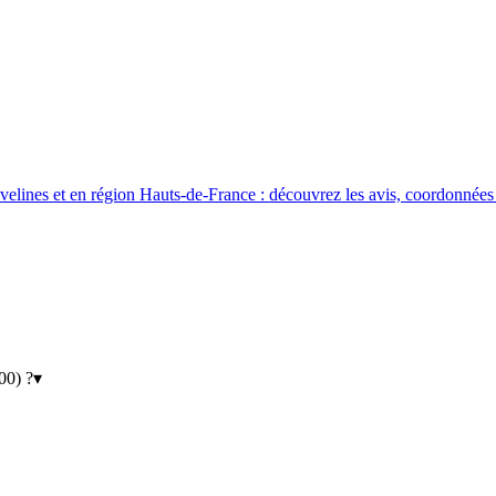
elines et en région Hauts-de-France : découvrez les avis, coordonnées (
00) ?
▾