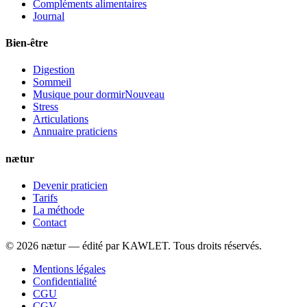
Compléments alimentaires
Journal
Bien-être
Digestion
Sommeil
Musique pour dormir
Nouveau
Stress
Articulations
Annuaire praticiens
nætur
Devenir praticien
Tarifs
La méthode
Contact
©
2026
nætur — édité par
KAWLET
. Tous droits réservés.
Mentions légales
Confidentialité
CGU
CGV