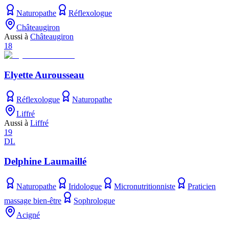
Naturopathe
Réflexologue
Châteaugiron
Aussi à
Châteaugiron
18
Elyette Aurousseau
Réflexologue
Naturopathe
Liffré
Aussi à
Liffré
19
DL
Delphine Laumaillé
Naturopathe
Iridologue
Micronutritionniste
Praticien
massage bien-être
Sophrologue
Acigné