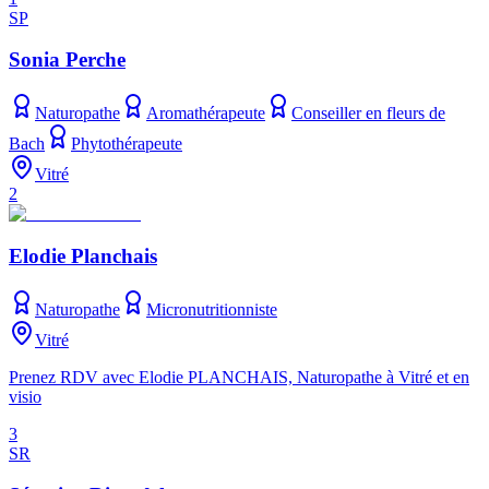
SP
Sonia Perche
Naturopathe
Aromathérapeute
Conseiller en fleurs de
Bach
Phytothérapeute
Vitré
2
Elodie Planchais
Naturopathe
Micronutritionniste
Vitré
Prenez RDV avec Elodie PLANCHAIS, Naturopathe à Vitré et en
visio
3
SR