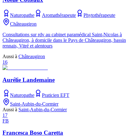
Naturopathe
Aromathérapeute
Phytothérapeute
Châteaugiron
Consultations sur rdv au cabinet paramédical Saint-Nicolas à
Châteaugiron, à domicile dans le Pays de Châteaugiron, bassin
rennais, Vitré et alentours
Aussi à
Châteaugiron
16
Aurélie Landemaine
Naturopathe
Praticien EFT
Saint-Aubin-du-Cormier
Aussi à
Saint-Aubin-du-Cormier
17
FB
Francesca Boso Caretta