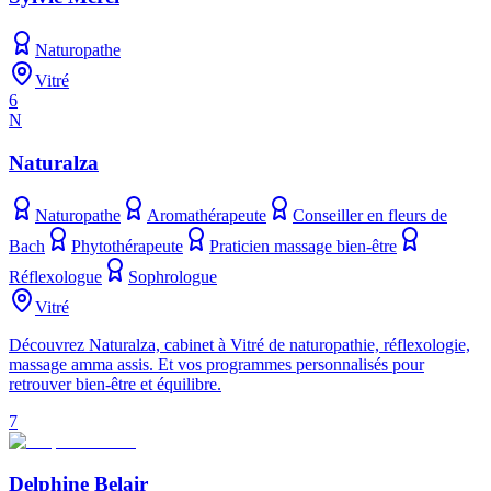
Naturopathe
Vitré
6
N
Naturalza
Naturopathe
Aromathérapeute
Conseiller en fleurs de
Bach
Phytothérapeute
Praticien massage bien-être
Réflexologue
Sophrologue
Vitré
Découvrez Naturalza, cabinet à Vitré de naturopathie, réflexologie,
massage amma assis. Et vos programmes personnalisés pour
retrouver bien-être et équilibre.
7
Delphine Belair