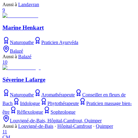
Aussi à
Landavran
9
Marine Henkart
Naturopathe
Praticien Ayurvéda
Balazé
Aussi à
Balazé
10
Séverine Lafarge
Naturopathe
Aromathérapeute
Conseiller en fleurs de
Bach
Iridologue
Phytothérapeute
Praticien massage bien-
être
Réflexologue
Sophrologue
Louvigné-de-Bais, Hôpital-Camfrout, Quimper
Aussi à
Louvigné-de-Bais
·
Hôpital-Camfrout
·
Quimper
11
CM