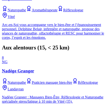
Naturopathe
Aromathérapeute
Réflexologue
Vitré
Arc-en-Soi vous accompagne vers le bien-être et l’épanouissement
personnel. Delphine Belair, infirmière et naturopathe, propose des
séances de naturopathie, olfactothérapie et RESC pour harmoniser le
corps, l’esprit et les émotions.
Aux alentours
(
15
, < 25 km)
8
NG
Nadège Granger
Naturopathe
Praticien massage bien-être
Réflexologue
Landavran
Nadège Granger : Massages Bien-Être, Réflexologie et Naturopathe
spécialisée stress/fatigue à 10 min de Vitré (35).