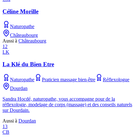
Céline Morille
Naturopathe
Châteaubourg
Aussi à
Châteaubourg
12
LK
La Klé du Bien Etre
Naturopathe
Praticien massage bien-être
Réflexologue
Dourdan
Sandra Hocdé, naturopathe, vous accompagne pour de la
réflexologie, modelage de corps (massage) et des conseils naturels
sur Dourdain.
Aussi à
Dourdan
13
CB