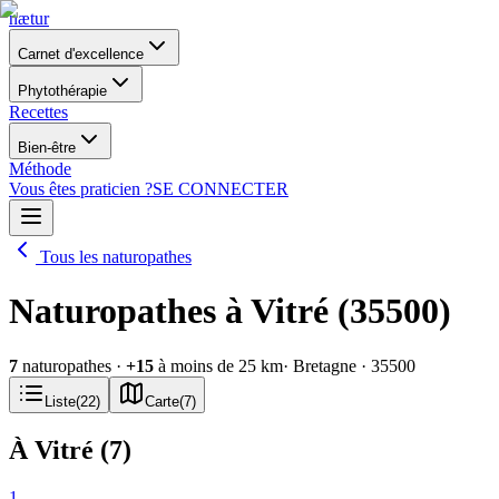
nætur
Carnet d'excellence
Phytothérapie
Recettes
Bien-être
Méthode
Vous êtes praticien ?
SE CONNECTER
Tous les naturopathes
Naturopathes à Vitré (35500)
7
naturopathes
·
+
15
à moins de 25 km
· Bretagne
· 35500
Liste
(
22
)
Carte
(
7
)
À Vitré
(
7
)
1