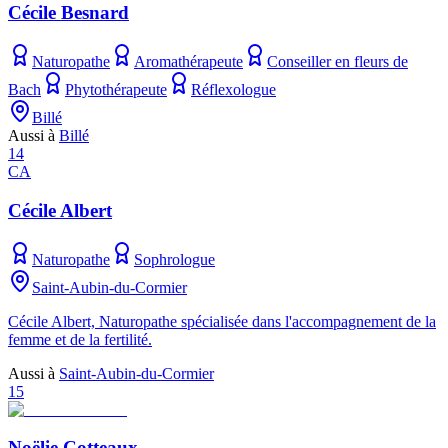
Cécile Besnard
Naturopathe
Aromathérapeute
Conseiller en fleurs de
Bach
Phytothérapeute
Réflexologue
Billé
Aussi à
Billé
14
CA
Cécile Albert
Naturopathe
Sophrologue
Saint-Aubin-du-Cormier
Cécile Albert, Naturopathe spécialisée dans l'accompagnement de la
femme et de la fertilité.
Aussi à
Saint-Aubin-du-Cormier
15
Noëlie Cotteaux