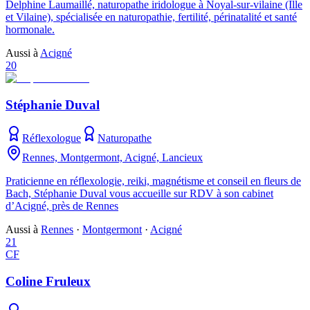
Delphine Laumaillé, naturopathe iridologue à Noyal-sur-vilaine (Ille
et Vilaine), spécialisée en naturopathie, fertilité, périnatalité et santé
hormonale.
Aussi à
Acigné
20
Stéphanie Duval
Réflexologue
Naturopathe
Rennes, Montgermont, Acigné, Lancieux
Praticienne en réflexologie, reiki, magnétisme et conseil en fleurs de
Bach, Stéphanie Duval vous accueille sur RDV à son cabinet
d’Acigné, près de Rennes
Aussi à
Rennes
·
Montgermont
·
Acigné
21
CF
Coline Fruleux