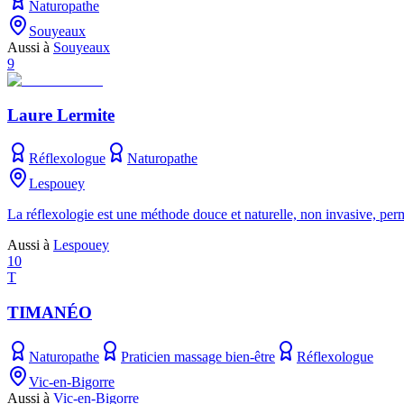
Naturopathe
Souyeaux
Aussi à
Souyeaux
9
Laure Lermite
Réflexologue
Naturopathe
Lespouey
La réflexologie est une méthode douce et naturelle, non invasive, per
Aussi à
Lespouey
10
T
TIMANÉO
Naturopathe
Praticien massage bien-être
Réflexologue
Vic-en-Bigorre
Aussi à
Vic-en-Bigorre