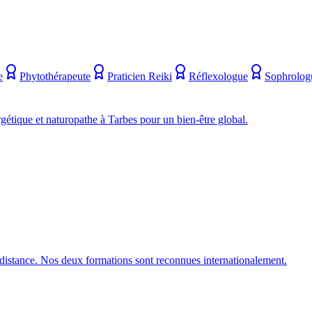
e
Phytothérapeute
Praticien Reiki
Réflexologue
Sophrolog
gétique et naturopathe à Tarbes pour un bien-être global.
 distance. Nos deux formations sont reconnues internationalement.