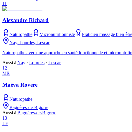
11
Alexandre Richard
Naturopathe
Micronutritionniste
Praticien massage bien-êtr
Nay, Lourdes, Lescar
Naturopathe avec une approche en santé fonctionnelle et micronutriti
Aussi à
Nay
·
Lourdes
·
Lescar
12
MR
Maëva Rovere
Naturopathe
Bagnères-de-Bigorre
Aussi à
Bagnères-de-Bigorre
13
LF