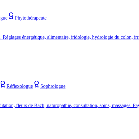
ogue
Phytothérapeute
glages énergétique, alimentaire, iridologie, hydrologie du colon, irri
Réflexologue
Sophrologue
itation, fleurs de Bach, naturopathie, consultation, soins, massages.