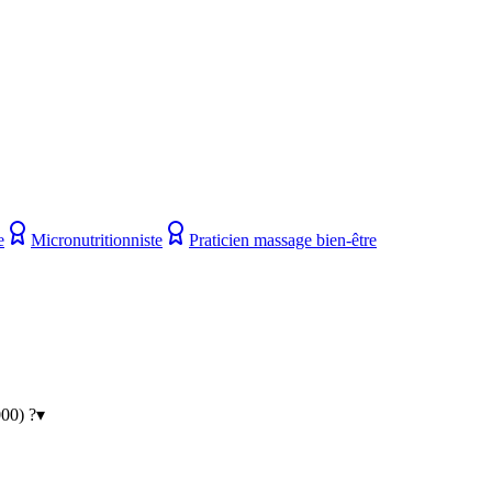
e
Micronutritionniste
Praticien massage bien-être
00) ?
▾