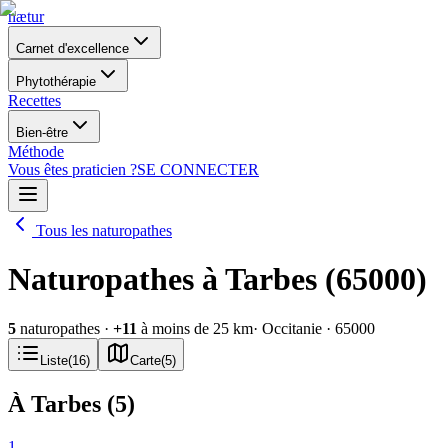
nætur
Carnet d'excellence
Phytothérapie
Recettes
Bien-être
Méthode
Vous êtes praticien ?
SE CONNECTER
Tous les naturopathes
Naturopathes à Tarbes (65000)
5
naturopathes
·
+
11
à moins de 25 km
· Occitanie
· 65000
Liste
(
16
)
Carte
(
5
)
À Tarbes
(
5
)
1