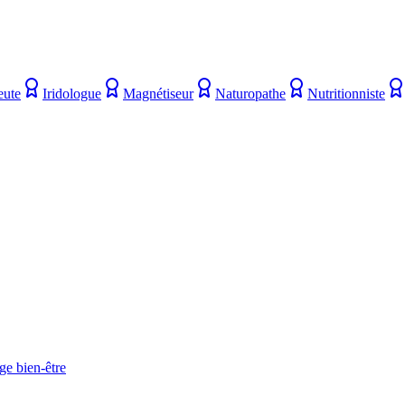
eute
Iridologue
Magnétiseur
Naturopathe
Nutritionniste
ge bien-être