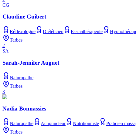
CG
Claudine Guibert
Réflexologue
Diététicien
Fasciathérapeute
Hypnothérap
Tarbes
2
SA
Sarah-Jennifer Auguet
Naturopathe
Tarbes
3
Nadia Bonnassies
Naturopathe
Acupuncteur
Nutritionniste
Praticien massa
Tarbes