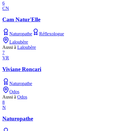
6
CN
Cam Natur'Elle
Naturopathe
Réflexologue
Laloubère
Aussi à
Laloubère
7
VR
Viviane Roncari
Naturopathe
Odos
Aussi à
Odos
8
N
Naturopathe