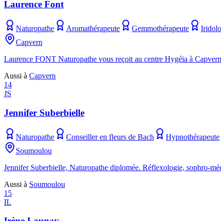
Laurence Font
Naturopathe
Aromathérapeute
Gemmothérapeute
Iridol
Capvern
Laurence FONT Naturopathe vous reçoit au centre Hygéia à Capvern. Ré
Aussi à
Capvern
14
JS
Jennifer Suberbielle
Naturopathe
Conseiller en fleurs de Bach
Hypnothérapeute
Soumoulou
Jennifer Suberbielle, Naturopathe diplomée. Réflexologie, sophro-méd
Aussi à
Soumoulou
15
IL
Irène Launay