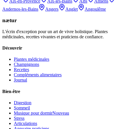
Aix-en-Provence
Aix-les-Bains
Albi
Amiens
Andernos-les-Bains
Angers
Anglet
Angoulême
nætur
L'écrin d'exception pour un art de vivre holistique. Plantes
médicinales, recettes vivantes et praticiens de confiance.
Découvrir
Plantes médicinales
Champignons
Recettes
Compléments alimentaires
Journal
Bien-être
Digestion
Sommeil
Musique pour dormir
Nouveau
Stress
Articulations
Annuaire praticiens