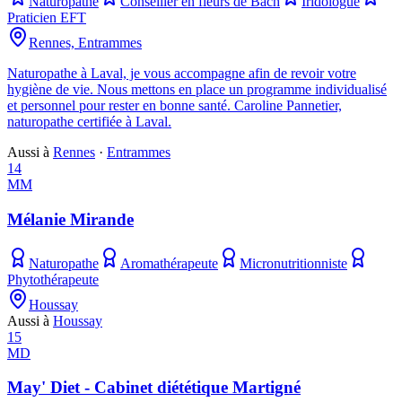
Naturopathe
Conseiller en fleurs de Bach
Iridologue
Praticien EFT
Rennes, Entrammes
Naturopathe à Laval, je vous accompagne afin de revoir votre
hygiène de vie. Nous mettons en place un programme individualisé
et personnel pour rester en bonne santé. Caroline Pannetier,
naturopathe certifiée à Laval.
Aussi à
Rennes
·
Entrammes
14
MM
Mélanie Mirande
Naturopathe
Aromathérapeute
Micronutritionniste
Phytothérapeute
Houssay
Aussi à
Houssay
15
MD
May' Diet - Cabinet diététique Martigné