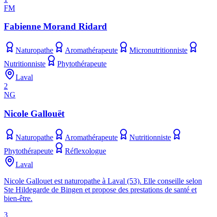
FM
Fabienne Morand Ridard
Naturopathe
Aromathérapeute
Micronutritionniste
Nutritionniste
Phytothérapeute
Laval
2
NG
Nicole Gallouët
Naturopathe
Aromathérapeute
Nutritionniste
Phytothérapeute
Réflexologue
Laval
Nicole Gallouet est naturopathe à Laval (53). Elle conseille selon
Ste Hildegarde de Bingen et propose des prestations de santé et
bien-être.
3