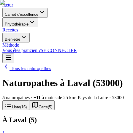
nætur
Carnet d'excellence
Phytothérapie
Recettes
Bien-être
Méthode
Vous êtes praticien ?
SE CONNECTER
Tous les naturopathes
Naturopathes à Laval (53000)
5
naturopathes
·
+
11
à moins de 25 km
· Pays de la Loire
· 53000
Liste
(
16
)
Carte
(
5
)
À Laval
(
5
)
1