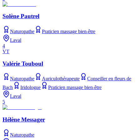
Solène Pautrel
Naturopathe
Praticien massage bien-être
Laval
4
VT
Valérie Touboul
Naturopathe
Auriculothérapeute
Conseiller en fleurs de
Bach
Iridologue
Praticien massage bien-être
Laval
5
Hélène Messager
Naturopathe