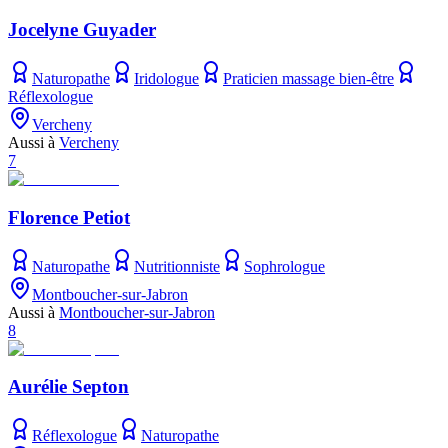
Jocelyne Guyader
Naturopathe
Iridologue
Praticien massage bien-être
Réflexologue
Vercheny
Aussi à
Vercheny
7
Florence Petiot
Naturopathe
Nutritionniste
Sophrologue
Montboucher-sur-Jabron
Aussi à
Montboucher-sur-Jabron
8
Aurélie Septon
Réflexologue
Naturopathe