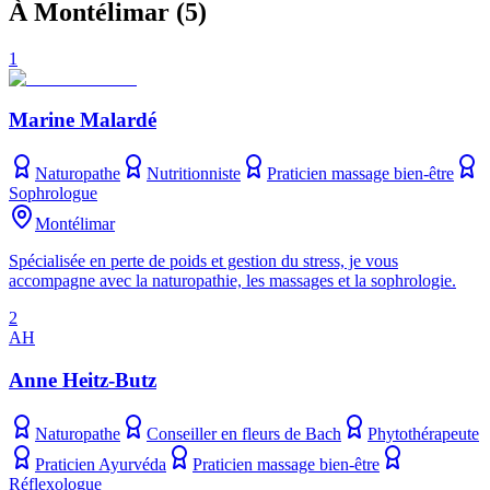
À Montélimar
(
5
)
1
Marine Malardé
Naturopathe
Nutritionniste
Praticien massage bien-être
Sophrologue
Montélimar
Spécialisée en perte de poids et gestion du stress, je vous
accompagne avec la naturopathie, les massages et la sophrologie.
2
AH
Anne Heitz-Butz
Naturopathe
Conseiller en fleurs de Bach
Phytothérapeute
Praticien Ayurvéda
Praticien massage bien-être
Réflexologue