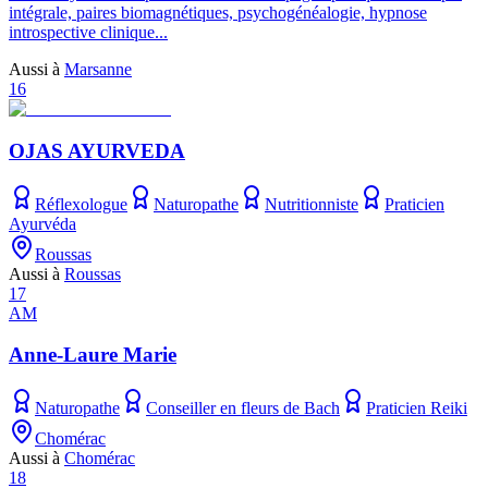
intégrale, paires biomagnétiques, psychogénéalogie, hypnose
introspective clinique...
Aussi à
Marsanne
16
OJAS AYURVEDA
Réflexologue
Naturopathe
Nutritionniste
Praticien
Ayurvéda
Roussas
Aussi à
Roussas
17
AM
Anne-Laure Marie
Naturopathe
Conseiller en fleurs de Bach
Praticien Reiki
Chomérac
Aussi à
Chomérac
18