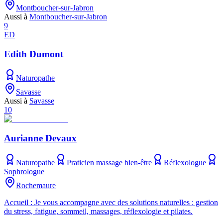
Montboucher-sur-Jabron
Aussi à
Montboucher-sur-Jabron
9
ED
Edith Dumont
Naturopathe
Savasse
Aussi à
Savasse
10
Aurianne Devaux
Naturopathe
Praticien massage bien-être
Réflexologue
Sophrologue
Rochemaure
Accueil : Je vous accompagne avec des solutions naturelles : gestion
du stress, fatigue, sommeil, massages, réflexologie et pilates.