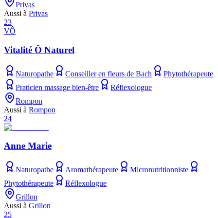
Privas
Aussi à
Privas
23
VÔ
Vitalité Ô Naturel
Naturopathe
Conseiller en fleurs de Bach
Phytothérapeute
Praticien massage bien-être
Réflexologue
Rompon
Aussi à
Rompon
24
Anne Marie
Naturopathe
Aromathérapeute
Micronutritionniste
Phytothérapeute
Réflexologue
Grillon
Aussi à
Grillon
25