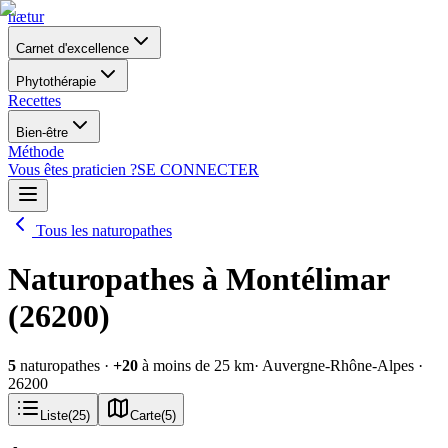
nætur
Carnet d'excellence
Phytothérapie
Recettes
Bien-être
Méthode
Vous êtes praticien ?
SE CONNECTER
Tous les naturopathes
Naturopathes à Montélimar
(26200)
5
naturopathes
·
+
20
à moins de 25 km
· Auvergne-Rhône-Alpes
·
26200
Liste
(
25
)
Carte
(
5
)