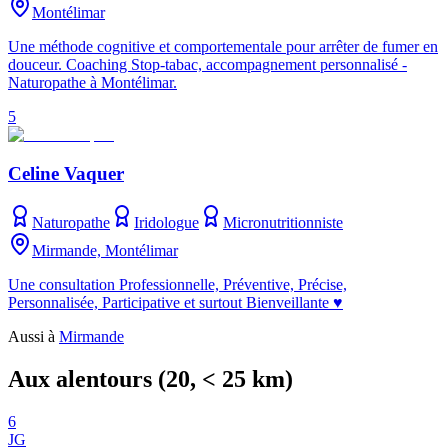
Montélimar
Une méthode cognitive et comportementale pour arrêter de fumer en
douceur. Coaching Stop-tabac, accompagnement personnalisé -
Naturopathe à Montélimar.
5
Celine Vaquer
Naturopathe
Iridologue
Micronutritionniste
Mirmande, Montélimar
Une consultation Professionnelle, Préventive, Précise,
Personnalisée, Participative et surtout Bienveillante ♥
Aussi à
Mirmande
Aux alentours
(
20
, < 25 km)
6
JG