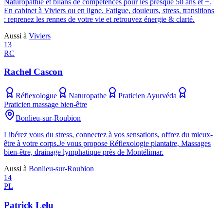
Naturopathie et bilans de compétences pour les presque 50 ans et +.
En cabinet à Viviers ou en ligne. Fatigue, douleurs, stress, transitions
: reprenez les rennes de votre vie et retrouvez énergie & clarté.
Aussi à
Viviers
13
RC
Rachel Cascon
Réflexologue
Naturopathe
Praticien Ayurvéda
Praticien massage bien-être
Bonlieu-sur-Roubion
Libérez vous du stress, connectez à vos sensations, offrez du mieux-
être à votre corps.Je vous propose Réflexologie plantaire, Massages
bien-être, drainage lymphatique près de Montélimar.
Aussi à
Bonlieu-sur-Roubion
14
PL
Patrick Lelu