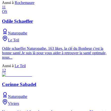
Aussi à
Rochemaure
11
OS
Odile Schaeffer
Naturopathe
Le Teil
Odile schaeffer Naturopathe. 163 likes. la clé du Bonheur c'est la
bonne santé.Je suis là pour vous aider à retrouver la santé optimale,
nous...
Aussi à
Le Teil
12
Corinne Sabadel
Naturopathe
Viviers