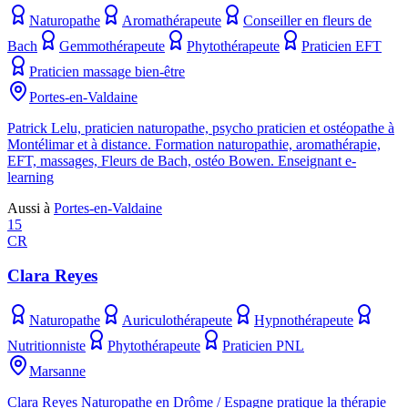
Naturopathe
Aromathérapeute
Conseiller en fleurs de
Bach
Gemmothérapeute
Phytothérapeute
Praticien EFT
Praticien massage bien-être
Portes-en-Valdaine
Patrick Lelu, praticien naturopathe, psycho praticien et ostéopathe à
Montélimar et à distance. Formation naturopathie, aromathérapie,
EFT, massages, Fleurs de Bach, ostéo Bowen. Enseignant e-
learning
Aussi à
Portes-en-Valdaine
15
CR
Clara Reyes
Naturopathe
Auriculothérapeute
Hypnothérapeute
Nutritionniste
Phytothérapeute
Praticien PNL
Marsanne
Clara Reyes Naturopathe en Drôme / Espagne pratique la thérapie