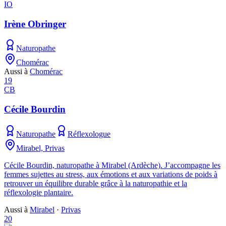
IO
Irène Obringer
Naturopathe
Chomérac
Aussi à
Chomérac
19
CB
Cécile Bourdin
Naturopathe
Réflexologue
Mirabel, Privas
Cécile Bourdin, naturopathe à Mirabel (Ardèche). J’accompagne les
femmes sujettes au stress, aux émotions et aux variations de poids à
retrouver un équilibre durable grâce à la naturopathie et la
réflexologie plantaire.
Aussi à
Mirabel
·
Privas
20