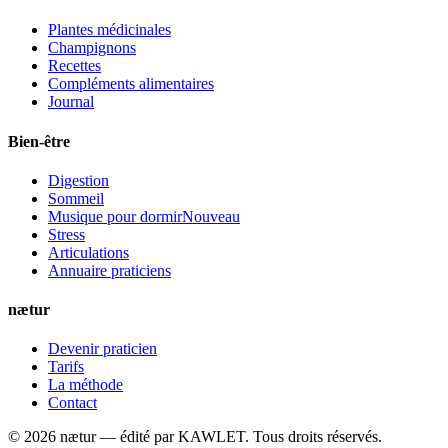
Plantes médicinales
Champignons
Recettes
Compléments alimentaires
Journal
Bien-être
Digestion
Sommeil
Musique pour dormir
Nouveau
Stress
Articulations
Annuaire praticiens
nætur
Devenir praticien
Tarifs
La méthode
Contact
©
2026
nætur — édité par
KAWLET
. Tous droits réservés.