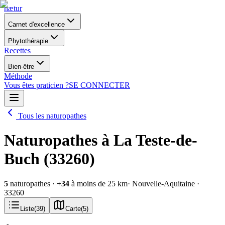
nætur
Carnet d'excellence
Phytothérapie
Recettes
Bien-être
Méthode
Vous êtes praticien ?
SE CONNECTER
Tous les naturopathes
Naturopathes à La Teste-de-
Buch (33260)
5
naturopathes
·
+
34
à moins de 25 km
· Nouvelle-Aquitaine
·
33260
Liste
(
39
)
Carte
(
5
)