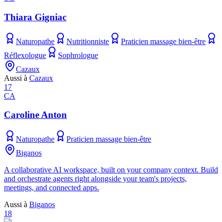
Thiara Gigniac
Naturopathe
Nutritionniste
Praticien massage bien-être
Réflexologue
Sophrologue
Cazaux
Aussi à
Cazaux
17
CA
Caroline Anton
Naturopathe
Praticien massage bien-être
Biganos
A collaborative AI workspace, built on your company context. Build
and orchestrate agents right alongside your team's projects,
meetings, and connected apps.
Aussi à
Biganos
18