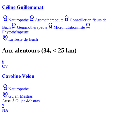
Céline Guillemonat
Naturopathe
Aromathérapeute
Conseiller en fleurs de
Bach
Gemmothérapeute
Micronutritionniste
Phytothérapeute
La Teste-de-Buch
Aux alentours
(
34
, < 25 km)
6
CV
Caroline Vélou
Naturopathe
Gujan-Mestras
Aussi à
Gujan-Mestras
7
NA