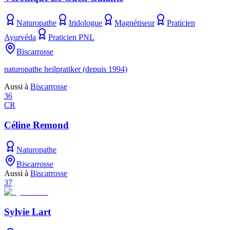
Naturopathe
Iridologue
Magnétiseur
Praticien
Ayurvéda
Praticien PNL
Biscarrosse
naturopathe heilpratiker (depuis 1994)
Aussi à
Biscarrosse
36
CR
Céline Remond
Naturopathe
Biscarrosse
Aussi à
Biscarrosse
37
Sylvie Lart