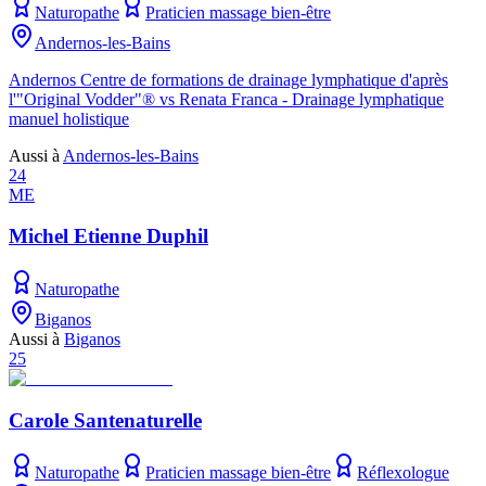
Naturopathe
Praticien massage bien-être
Andernos-les-Bains
Andernos Centre de formations de drainage lymphatique d'après
l'"Original Vodder"® vs Renata Franca - Drainage lymphatique
manuel holistique
Aussi à
Andernos-les-Bains
24
ME
Michel Etienne Duphil
Naturopathe
Biganos
Aussi à
Biganos
25
Carole Santenaturelle
Naturopathe
Praticien massage bien-être
Réflexologue