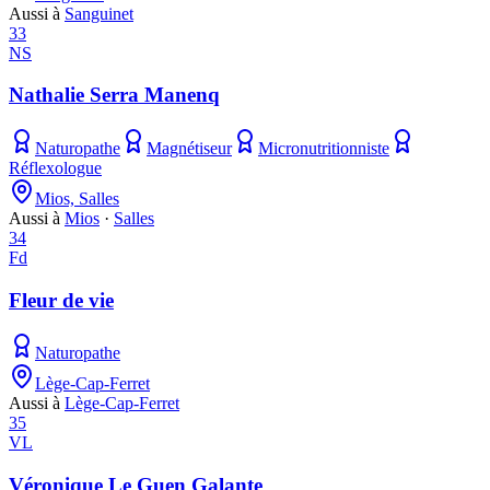
Aussi à
Sanguinet
33
NS
Nathalie Serra Manenq
Naturopathe
Magnétiseur
Micronutritionniste
Réflexologue
Mios, Salles
Aussi à
Mios
·
Salles
34
Fd
Fleur de vie
Naturopathe
Lège-Cap-Ferret
Aussi à
Lège-Cap-Ferret
35
VL
Véronique Le Guen Galante