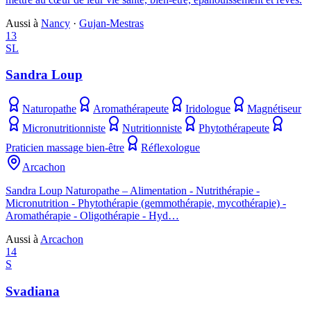
Aussi à
Nancy
·
Gujan-Mestras
13
SL
Sandra Loup
Naturopathe
Aromathérapeute
Iridologue
Magnétiseur
Micronutritionniste
Nutritionniste
Phytothérapeute
Praticien massage bien-être
Réflexologue
Arcachon
Sandra Loup Naturopathe – Alimentation - Nutrithérapie -
Micronutrition - Phytothérapie (gemmothérapie, mycothérapie) -
Aromathérapie - Oligothérapie - Hyd…
Aussi à
Arcachon
14
S
Svadiana