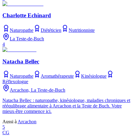
Charlotte Echinard
Naturopathe
Diététicien
Nutritionniste
La Teste-de-Buch
4
Natacha Bellec
Naturopathe
Aromathérapeute
Kinésiologue
Réflexologue
Arcachon, La Teste-de-Buch
Natacha Bellec : naturopathe, kinésiologue, maladies chroniques et
rééqulibrage alimentaire à Arcachon et la Teste de Buch. Votre
mieux-être commence ici.
Aussi à
Arcachon
5
CG