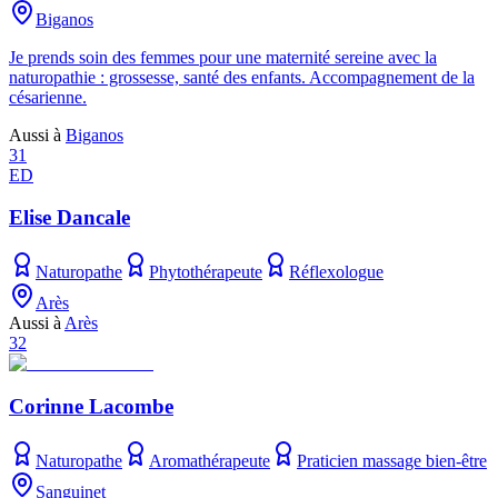
Biganos
Je prends soin des femmes pour une maternité sereine avec la
naturopathie : grossesse, santé des enfants. Accompagnement de la
césarienne.
Aussi à
Biganos
31
ED
Elise Dancale
Naturopathe
Phytothérapeute
Réflexologue
Arès
Aussi à
Arès
32
Corinne Lacombe
Naturopathe
Aromathérapeute
Praticien massage bien-être
Sanguinet