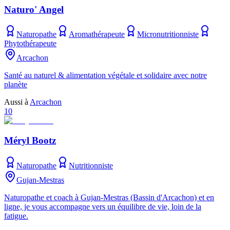
Naturo' Angel
Naturopathe
Aromathérapeute
Micronutritionniste
Phytothérapeute
Arcachon
Santé au naturel & alimentation végétale et solidaire avec notre
planète
Aussi à
Arcachon
10
Méryl Bootz
Naturopathe
Nutritionniste
Gujan-Mestras
Naturopathe et coach à Gujan-Mestras (Bassin d'Arcachon) et en
ligne, je vous accompagne vers un équilibre de vie, loin de la
fatigue.