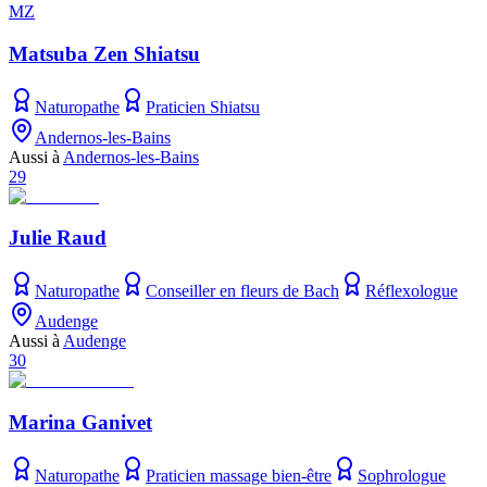
MZ
Matsuba Zen Shiatsu
Naturopathe
Praticien Shiatsu
Andernos-les-Bains
Aussi à
Andernos-les-Bains
29
Julie Raud
Naturopathe
Conseiller en fleurs de Bach
Réflexologue
Audenge
Aussi à
Audenge
30
Marina Ganivet
Naturopathe
Praticien massage bien-être
Sophrologue