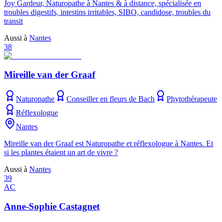
Joy Gardeur, Naturopathe à Nantes & à distance, spécialisée en
troubles digestifs, intestins irritables, SIBO, candidose, troubles du
transit
Aussi à
Nantes
38
Mireille van der Graaf
Naturopathe
Conseiller en fleurs de Bach
Phytothérapeute
Réflexologue
Nantes
Mireille van der Graaf est Naturopathe et réflexologue à Nantes. Et
si les plantes étaient un art de vivre ?
Aussi à
Nantes
39
AC
Anne-Sophie Castagnet