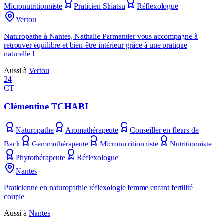
Micronutritionniste
Praticien Shiatsu
Réflexologue
Vertou
Naturopathe à Nantes, Nathalie Parmantier vous accompagne à
retrouver équilibre et bien-être intérieur grâce à une pratique
naturelle !
Aussi à
Vertou
24
CT
Clémentine TCHABI
Naturopathe
Aromathérapeute
Conseiller en fleurs de
Bach
Gemmothérapeute
Micronutritionniste
Nutritionniste
Phytothérapeute
Réflexologue
Nantes
Praticienne en naturopathie réflexologie femme enfant fertilité
couple
Aussi à
Nantes