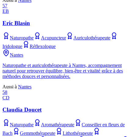
Aussi à
Nantes
57
EB
Eric Blasin
Naturopathe
Acupuncteur
Auriculothérapeute
Iridologue
Réflexologue
Nantes
Naturopathe et auriculothérapeute à Nantes, accompagnement
naturel pour retrouver équilibre, bien-être et vitalité grâce à des
méthodes douces et personnalisées.
Aussi à
Nantes
58
CD
Claudia Doucet
Naturopathe
Aromathérapeute
Conseiller en fleurs de
Bach
Gemmothérapeute
Lithothérapeute