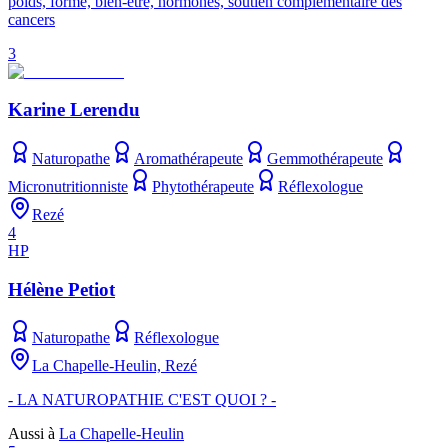
poids, forme, bien-être, hormones, soutien complémentaire des
cancers
3
Karine Lerendu
Naturopathe
Aromathérapeute
Gemmothérapeute
Micronutritionniste
Phytothérapeute
Réflexologue
Rezé
4
HP
Hélène Petiot
Naturopathe
Réflexologue
La Chapelle-Heulin, Rezé
- LA NATUROPATHIE C'EST QUOI ? -
Aussi à
La Chapelle-Heulin