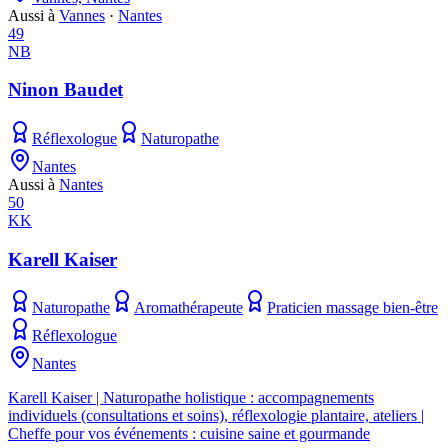
Aussi à
Vannes
·
Nantes
49
NB
Ninon Baudet
Réflexologue
Naturopathe
Nantes
Aussi à
Nantes
50
KK
Karell Kaiser
Naturopathe
Aromathérapeute
Praticien massage bien-être
Réflexologue
Nantes
Karell Kaiser | Naturopathe holistique : accompagnements
individuels (consultations et soins), réflexologie plantaire, ateliers |
Cheffe pour vos événements : cuisine saine et gourmande