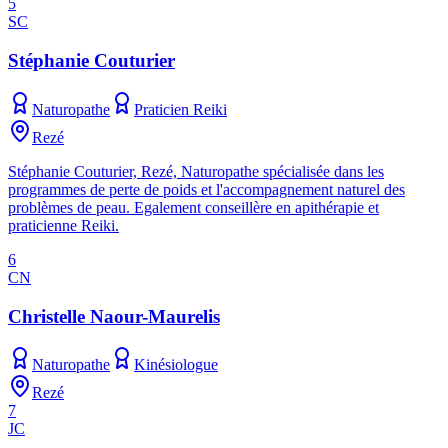
5
SC
Stéphanie Couturier
Naturopathe
Praticien Reiki
Rezé
Stéphanie Couturier, Rezé, Naturopathe spécialisée dans les
programmes de perte de poids et l'accompagnement naturel des
problèmes de peau. Egalement conseillère en apithérapie et
praticienne Reiki.
6
CN
Christelle Naour-Maurelis
Naturopathe
Kinésiologue
Rezé
7
JC