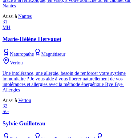
grâce à la réflexologie, en visio, à votre domicile ou en cabinet sur
Nantes
Aussi à
Nantes
31
MH
Marie-Hélène Hervouet
Naturopathe
Magnétiseur
Vertou
Une intolérance, une allergie, besoin de renforcer votre système
immunitaire ? Je vous aide à vous libérer naturellement de vos
intolérances et allergies avec la méthode énergétique Bye-Bye-
Allergies
Aussi à
Vertou
32
SG
Sylvie Guilloteau