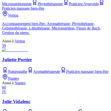
Micronutritionniste
Phytothérapeute
Praticien Ayurvéda
Praticien massage bien-être
Vertou
Accompagnement bien-être. Aromathérapie, Phytothérapie,
Gémmothérapie, Lithothérapie, Micronutrition, Fleurs de Bach,
Gestion du stress.
Aussi à
Vertou
59
Juliette Portier
Naturopathe
Aromathérapeute
Praticien massage bien-être
Nantes
Aussi à
Nantes
60
JV
Julie Vidalenc