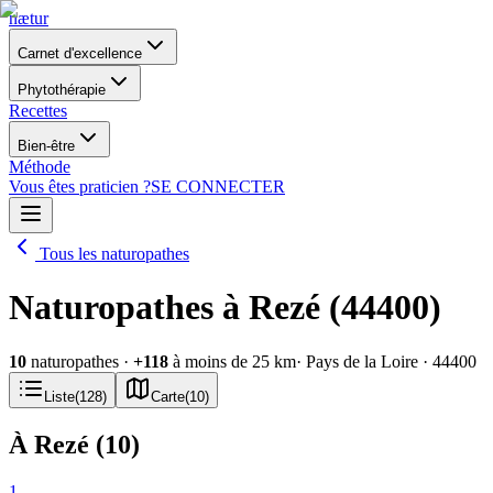
nætur
Carnet d'excellence
Phytothérapie
Recettes
Bien-être
Méthode
Vous êtes praticien ?
SE CONNECTER
Tous les naturopathes
Naturopathes à Rezé (44400)
10
naturopathes
·
+
118
à moins de 25 km
· Pays de la Loire
· 44400
Liste
(
128
)
Carte
(
10
)
À Rezé
(
10
)
1