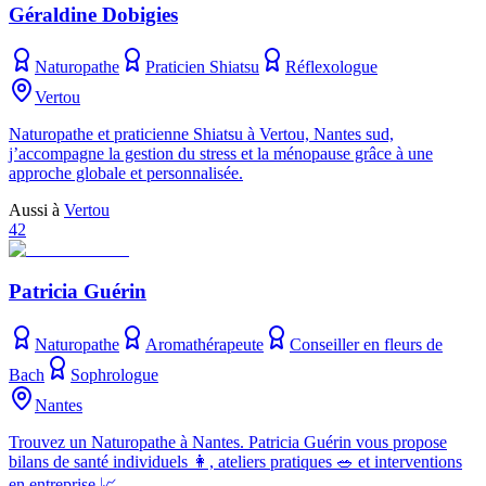
Géraldine Dobigies
Naturopathe
Praticien Shiatsu
Réflexologue
Vertou
Naturopathe et praticienne Shiatsu à Vertou, Nantes sud,
j’accompagne la gestion du stress et la ménopause grâce à une
approche globale et personnalisée.
Aussi à
Vertou
42
Patricia Guérin
Naturopathe
Aromathérapeute
Conseiller en fleurs de
Bach
Sophrologue
Nantes
Trouvez un Naturopathe à Nantes. Patricia Guérin vous propose
bilans de santé individuels 👩, ateliers pratiques 🥗 et interventions
en entreprise 📈.