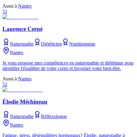
Aussi à
Nantes
51
Laurence Cerné
Naturopathe
Diététicien
Nutritionniste
Nantes
Je vous propose mes compétences en naturopathie et diététique pour
identifier l'équilibre de votre corps et favoriser votre bien-être.
Aussi à
Nantes
52
Élodie Méchineau
Naturopathe
Réflexologue
Nantes
Fatigue, stress, déséquilibres hormonaux? Élodie, naturopathe à