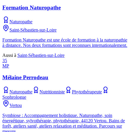
Formation Naturopathe
Naturopathe
Saint-Sébastien-sur-Loire
Formation Naturopathe est une école de formation à la naturopathie
à distance. Nos deux formations sont reconnues internationalement.
Aussi à
Saint-Sébastien-sur-Loire
35
MP
Mélaine Perrodeau
Naturopathe
Nutritionniste
Phytothérapeute
Sophrologue
Vertou
Symbiose : Accompagnement holistique. Naturopathe, soin
énergétique, sylvothérapie, phytothérapie, 44120 Vertou. Bains de
forêt, ateliers santé, ateliers relaxation et méditation. Parcours sur
mesure.