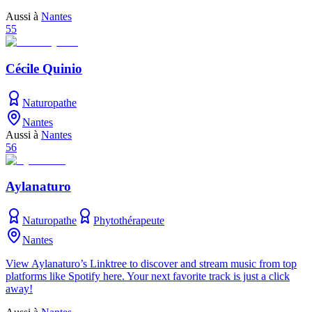
Aussi à
Nantes
55
Cécile Quinio
Naturopathe
Nantes
Aussi à
Nantes
56
Aylanaturo
Naturopathe
Phytothérapeute
Nantes
View Aylanaturo’s Linktree to discover and stream music from top
platforms like Spotify here. Your next favorite track is just a click
away!