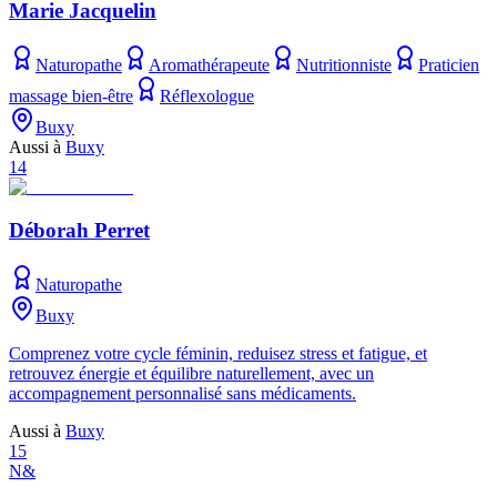
Marie Jacquelin
Naturopathe
Aromathérapeute
Nutritionniste
Praticien
massage bien-être
Réflexologue
Buxy
Aussi à
Buxy
14
Déborah Perret
Naturopathe
Buxy
Comprenez votre cycle féminin, reduisez stress et fatigue, et
retrouvez énergie et équilibre naturellement, avec un
accompagnement personnalisé sans médicaments.
Aussi à
Buxy
15
N&