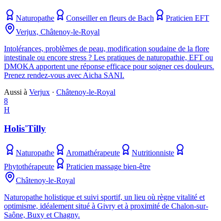
Naturopathe
Conseiller en fleurs de Bach
Praticien EFT
Verjux, Châtenoy-le-Royal
Intolérances, problèmes de peau, modification soudaine de la flore
intestinale ou encore stress ? Les pratiques de naturopathie, EFT ou
DMOKA apportent une réponse efficace pour soigner ces douleurs.
Prenez rendez-vous avec Aicha SANI.
Aussi à
Verjux
·
Châtenoy-le-Royal
8
H
Holis'Tilly
Naturopathe
Aromathérapeute
Nutritionniste
Phytothérapeute
Praticien massage bien-être
Châtenoy-le-Royal
Naturopathe holistique et suivi sportif, un lieu où règne vitalité et
optimisme, idéalement situé à Givry et à proximité de Chalon-sur-
Saône, Buxy et Chagny.