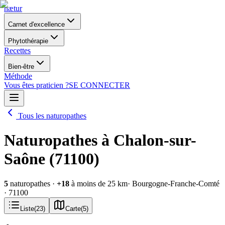
nætur
Carnet d'excellence
Phytothérapie
Recettes
Bien-être
Méthode
Vous êtes praticien ?
SE CONNECTER
Tous les naturopathes
Naturopathes à Chalon-sur-
Saône (71100)
5
naturopathes
·
+
18
à moins de 25 km
· Bourgogne-Franche-Comté
· 71100
Liste
(
23
)
Carte
(
5
)