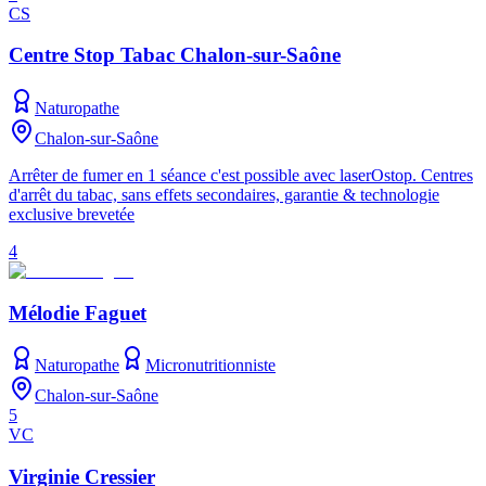
CS
Centre Stop Tabac Chalon-sur-Saône
Naturopathe
Chalon-sur-Saône
Arrêter de fumer en 1 séance c'est possible avec laserOstop. Centres
d'arrêt du tabac, sans effets secondaires, garantie & technologie
exclusive brevetée
4
Mélodie Faguet
Naturopathe
Micronutritionniste
Chalon-sur-Saône
5
VC
Virginie Cressier