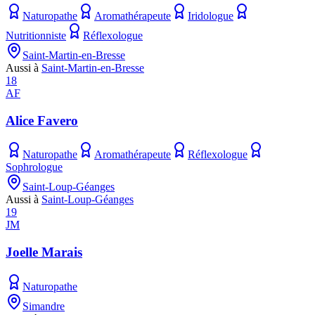
Naturopathe
Aromathérapeute
Iridologue
Nutritionniste
Réflexologue
Saint-Martin-en-Bresse
Aussi à
Saint-Martin-en-Bresse
18
AF
Alice Favero
Naturopathe
Aromathérapeute
Réflexologue
Sophrologue
Saint-Loup-Géanges
Aussi à
Saint-Loup-Géanges
19
JM
Joelle Marais
Naturopathe
Simandre