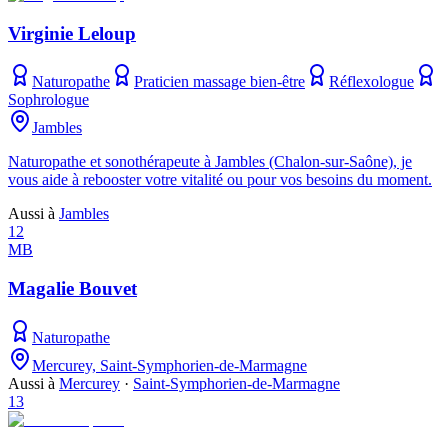
Virginie Leloup
Naturopathe
Praticien massage bien-être
Réflexologue
Sophrologue
Jambles
Naturopathe et sonothérapeute à Jambles (Chalon-sur-Saône), je
vous aide à rebooster votre vitalité ou pour vos besoins du moment.
Aussi à
Jambles
12
MB
Magalie Bouvet
Naturopathe
Mercurey, Saint-Symphorien-de-Marmagne
Aussi à
Mercurey
·
Saint-Symphorien-de-Marmagne
13