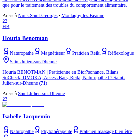
que pour le traitement des troubles du comportement alimentaire.
Aussi à
Nuits-Saint-Georges
·
Montagny-lès-Beaune
22
HB
Houria Benotman
Naturopathe
Magnétiseur
Praticien Reiki
Réflexologue
Saint-Julien-sur-Dheune
Houria BENOTMAN | Praticienne en Bior?sonance, Bilans
SoCheck, DMOKA, Access Bars, Reiki, Naturopathe | ? Saint-
Julien-sur-Dheune (71)
Aussi à
Saint-Julien-sur-Dheune
23
Isabelle Jacquemin
Naturopathe
Phytothérapeute
Praticien massage bien-être