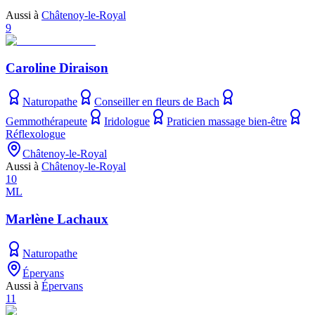
Aussi à
Châtenoy-le-Royal
9
Caroline Diraison
Naturopathe
Conseiller en fleurs de Bach
Gemmothérapeute
Iridologue
Praticien massage bien-être
Réflexologue
Châtenoy-le-Royal
Aussi à
Châtenoy-le-Royal
10
ML
Marlène Lachaux
Naturopathe
Épervans
Aussi à
Épervans
11