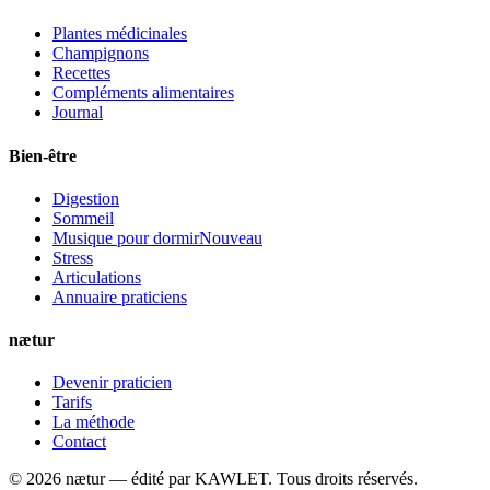
Plantes médicinales
Champignons
Recettes
Compléments alimentaires
Journal
Bien-être
Digestion
Sommeil
Musique pour dormir
Nouveau
Stress
Articulations
Annuaire praticiens
nætur
Devenir praticien
Tarifs
La méthode
Contact
©
2026
nætur — édité par
KAWLET
. Tous droits réservés.