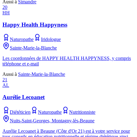
Aussi à
Simandre
20
HH
Happy Health Happyness
Naturopathe
Iridologue
Sainte-Marie-la-Blanche
Les coordonnées de HAPPY HEALTH HAPPYNESS, y compris
téléphone et e-mail
Aussi à
Sainte-Marie-la-Blanche
21
AL
Aurélie Lecoanet
Diététicien
Naturopathe
Nutritionniste
Nuits-Saint-Georges, Montagny-lès-Beaune
Aurélie Lecoanet à Beaune (Côte d'Or 21) est à votre service pour
tous conseils en éducation nutritionnelle et régime diététique ainsi