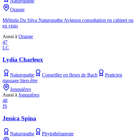
Naturopathe
Orange
Mélinda Da Silva Naturopathe Avignon consultation en cabinet ou
en visio
Aussi à
Orange
47
LC
Lydia Charleux
Naturopathe
Conseiller en fleurs de Bach
Praticien
massage bien-être
Jonquières
Aussi à
Jonquières
48
JS
Jessica Spina
Naturopathe
Phytothérapeute