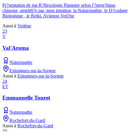
Pr?sentation de ma R?flexologie Plantaire selon l'?nerg?tique
chinoise, amplifi?e par, mon intuition, la Naturopathie, le D?codage
Biologique , le Reiki. Avignon Ved?ne
Aussi à
Vedène
23
V
Val'Aroma
Naturopathe
Entraigues-sur-la-Sorgue
Aussi à
Entraigues-sur-la-Sorgue
24
ET
Emmanuelle Touret
Naturopathe
Rochefort-du-Gard
Aussi à
Rochefort-du-Gard
25