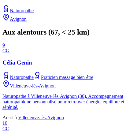
Naturopathe
Avignon
Aux alentours
(
67
, < 25 km)
9
CG
Célia Genin
Naturopathe
Praticien massage bien-être
Villeneuve-lès-Avignon
Naturopathe à Villeneuve-lès-Avignon (30). Accompagnement
naturopathique personnalisé pour retrouver énergie, équilibre et
sérénité.
Aussi à
Villeneuve-lès-Avignon
10
CC