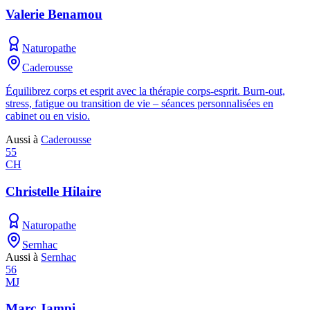
Valerie Benamou
Naturopathe
Caderousse
Équilibrez corps et esprit avec la thérapie corps-esprit. Burn-out,
stress, fatigue ou transition de vie – séances personnalisées en
cabinet ou en visio.
Aussi à
Caderousse
55
CH
Christelle Hilaire
Naturopathe
Sernhac
Aussi à
Sernhac
56
MJ
Marc Jampi