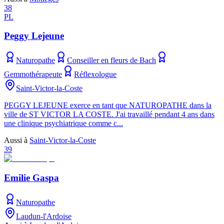
38
PL
Peggy Lejeune
Naturopathe
Conseiller en fleurs de Bach
Gemmothérapeute
Réflexologue
Saint-Victor-la-Coste
PEGGY LEJEUNE exerce en tant que NATUROPATHE dans la
ville de ST VICTOR LA COSTE. J'ai travaillé pendant 4 ans dans
une clinique psychiatrique comme c...
Aussi à
Saint-Victor-la-Coste
39
Emilie Gaspa
Naturopathe
Laudun-l'Ardoise