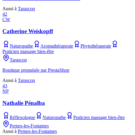
Aussi à
Tarascon
42
CW
Catherine Weiskopff
Naturopathe
Aromathérapeute
Phytothérapeute
Praticien massage bien-être
Tarascon
Boutique propulsée par PrestaShop
Aussi à
Tarascon
43
NP
Nathalie Pénalba
Réflexologue
Naturopathe
Praticien massage bien-être
Pernes-les-Fontaines
Aussi à
Pernes-les-Fontaines