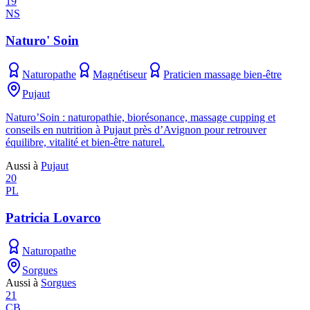
19
NS
Naturo' Soin
Naturopathe
Magnétiseur
Praticien massage bien-être
Pujaut
Naturo’Soin : naturopathie, biorésonance, massage cupping et
conseils en nutrition à Pujaut près d’Avignon pour retrouver
équilibre, vitalité et bien-être naturel.
Aussi à
Pujaut
20
PL
Patricia Lovarco
Naturopathe
Sorgues
Aussi à
Sorgues
21
CB