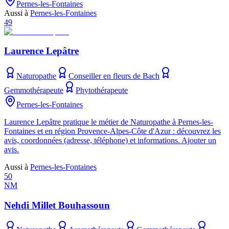
Pernes-les-Fontaines
Aussi à
Pernes-les-Fontaines
49
Laurence Lepâtre
Naturopathe
Conseiller en fleurs de Bach
Gemmothérapeute
Phytothérapeute
Pernes-les-Fontaines
Laurence Lepâtre pratique le métier de Naturopathe à Pernes-les-
Fontaines et en région Provence-Alpes-Côte d'Azur : découvrez les
avis, coordonnées (adresse, téléphone) et informations. Ajouter un
avis.
Aussi à
Pernes-les-Fontaines
50
NM
Nehdi Millet Bouhassoun