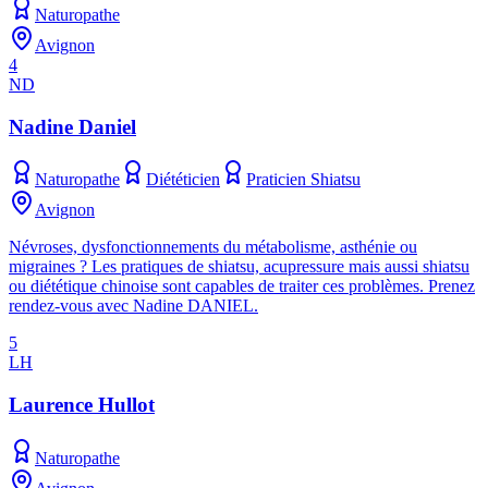
Naturopathe
Avignon
4
ND
Nadine Daniel
Naturopathe
Diététicien
Praticien Shiatsu
Avignon
Névroses, dysfonctionnements du métabolisme, asthénie ou
migraines ? Les pratiques de shiatsu, acupressure mais aussi shiatsu
ou diététique chinoise sont capables de traiter ces problèmes. Prenez
rendez-vous avec Nadine DANIEL.
5
LH
Laurence Hullot
Naturopathe