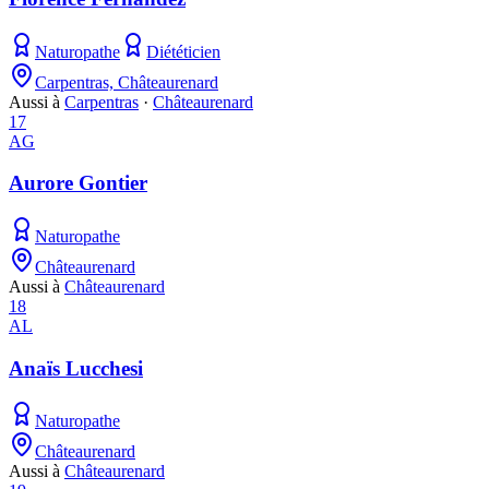
Naturopathe
Diététicien
Carpentras, Châteaurenard
Aussi à
Carpentras
·
Châteaurenard
17
AG
Aurore Gontier
Naturopathe
Châteaurenard
Aussi à
Châteaurenard
18
AL
Anaïs Lucchesi
Naturopathe
Châteaurenard
Aussi à
Châteaurenard