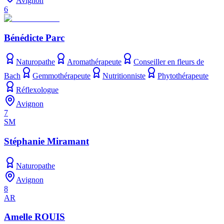
Avignon
6
Bénédicte Parc
Naturopathe
Aromathérapeute
Conseiller en fleurs de
Bach
Gemmothérapeute
Nutritionniste
Phytothérapeute
Réflexologue
Avignon
7
SM
Stéphanie Miramant
Naturopathe
Avignon
8
AR
Amelle ROUIS