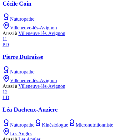
Cécile Coin
Naturopathe
Villeneuve-lès-Avignon
Aussi à
Villeneuve-lès-Avignon
11
PD
Pierre Dufraisse
Naturopathe
Villeneuve-lès-Avignon
Aussi à
Villeneuve-lès-Avignon
12
LD
Léa Dacheux-Auziere
Naturopathe
Kinésiologue
Micronutritionniste
Les Angles
Aussi à
Les Angles