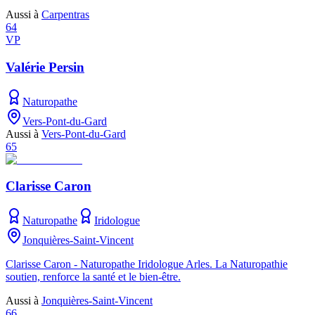
Aussi à
Carpentras
64
VP
Valérie Persin
Naturopathe
Vers-Pont-du-Gard
Aussi à
Vers-Pont-du-Gard
65
Clarisse Caron
Naturopathe
Iridologue
Jonquières-Saint-Vincent
Clarisse Caron - Naturopathe Iridologue Arles. La Naturopathie
soutien, renforce la santé et le bien-être.
Aussi à
Jonquières-Saint-Vincent
66