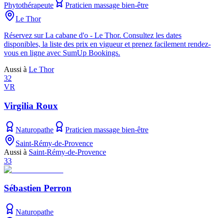
Phytothérapeute
Praticien massage bien-être
Le Thor
Réservez sur La cabane d'o - Le Thor. Consultez les dates
disponibles, la liste des prix en vigueur et prenez facilement rendez-
vous en ligne avec SumUp Bookings.
Aussi à
Le Thor
32
VR
Virgilia Roux
Naturopathe
Praticien massage bien-être
Saint-Rémy-de-Provence
Aussi à
Saint-Rémy-de-Provence
33
Sébastien Perron
Naturopathe