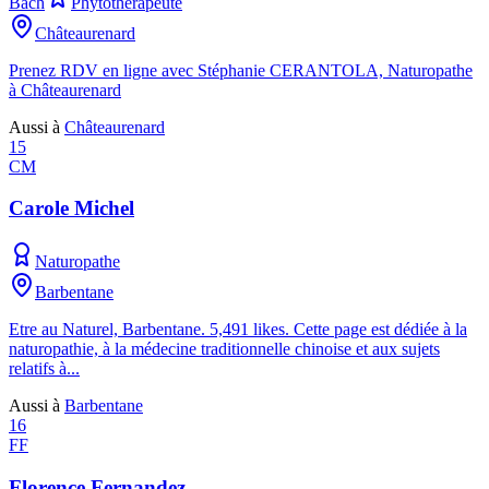
Bach
Phytothérapeute
Châteaurenard
Prenez RDV en ligne avec Stéphanie CERANTOLA, Naturopathe
à Châteaurenard
Aussi à
Châteaurenard
15
CM
Carole Michel
Naturopathe
Barbentane
Etre au Naturel, Barbentane. 5,491 likes. Cette page est dédiée à la
naturopathie, à la médecine traditionnelle chinoise et aux sujets
relatifs à...
Aussi à
Barbentane
16
FF
Florence Fernandez