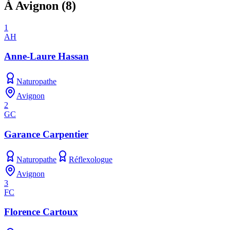
À Avignon
(
8
)
1
AH
Anne-Laure Hassan
Naturopathe
Avignon
2
GC
Garance Carpentier
Naturopathe
Réflexologue
Avignon
3
FC
Florence Cartoux