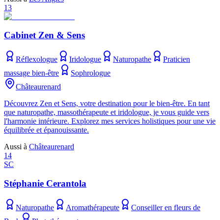
13
Cabinet Zen & Sens
Réflexologue
Iridologue
Naturopathe
Praticien
massage bien-être
Sophrologue
Châteaurenard
Découvrez Zen et Sens, votre destination pour le bien-être. En tant
que naturopathe, massothérapeute et iridologue, je vous guide vers
l'harmonie intérieure. Explorez mes services holistiques pour une vie
équilibrée et épanouissante.
Aussi à
Châteaurenard
14
SC
Stéphanie Cerantola
Naturopathe
Aromathérapeute
Conseiller en fleurs de