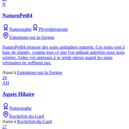
N
NaturoPet84
Naturopathe
Phytothérapeute
Entraigues-sur-la-Sorgue
NaturoPet84 propose des soins animaliers naturels. Ces soins sont à
base de plantes, comme tous ce que l'on utilisait autrefois pour nous
soigner. Aidez vos animaux à se sentir mieux quand les soins
vétrinaires ne suffisent pas.
Aussi à
Entraigues-sur-la-Sorgue
26
AH
Agnès Hilaire
Naturopathe
Rochefort-du-Gard
Aussi à
Rochefort-du-Gard
27