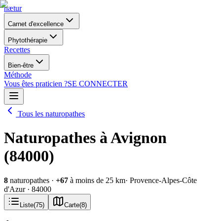
nætur
Carnet d'excellence
Phytothérapie
Recettes
Bien-être
Méthode
Vous êtes praticien ?
SE CONNECTER
Tous les naturopathes
Naturopathes à Avignon
(84000)
8
naturopathes
·
+
67
à moins de 25 km
· Provence-Alpes-Côte
d'Azur
· 84000
Liste
(
75
)
Carte
(
8
)