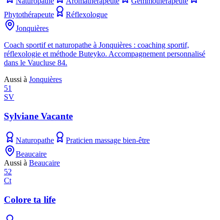
Naturopathe
Aromathérapeute
Gemmothérapeute
Phytothérapeute
Réflexologue
Jonquières
Coach sportif et naturopathe à Jonquières : coaching sportif,
réflexologie et méthode Buteyko. Accompagnement personnalisé
dans le Vaucluse 84.
Aussi à
Jonquières
51
SV
Sylviane Vacante
Naturopathe
Praticien massage bien-être
Beaucaire
Aussi à
Beaucaire
52
Ct
Colore ta life