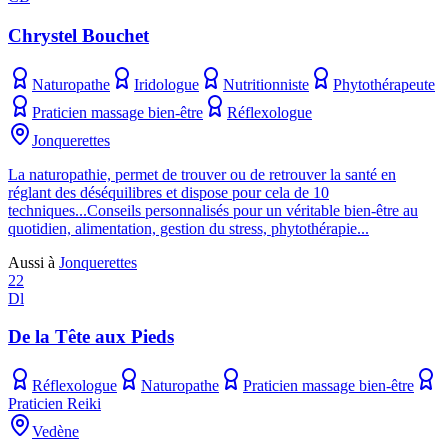
Chrystel Bouchet
Naturopathe
Iridologue
Nutritionniste
Phytothérapeute
Praticien massage bien-être
Réflexologue
Jonquerettes
La naturopathie, permet de trouver ou de retrouver la santé en
réglant des déséquilibres et dispose pour cela de 10
techniques...Conseils personnalisés pour un véritable bien-être au
quotidien, alimentation, gestion du stress, phytothérapie...
Aussi à
Jonquerettes
22
Dl
De la Tête aux Pieds
Réflexologue
Naturopathe
Praticien massage bien-être
Praticien Reiki
Vedène