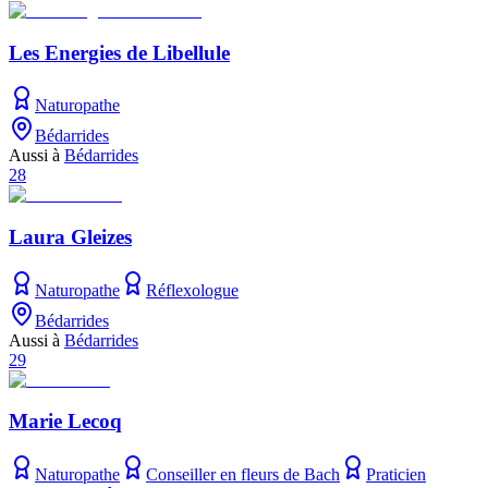
Les Energies de Libellule
Naturopathe
Bédarrides
Aussi à
Bédarrides
28
Laura Gleizes
Naturopathe
Réflexologue
Bédarrides
Aussi à
Bédarrides
29
Marie Lecoq
Naturopathe
Conseiller en fleurs de Bach
Praticien