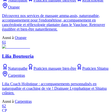
Naturopathe
Praticien massage bien-être
Réflexologue
Orange
Découvrez nos services de massage amma-assis, naturopathie,
accompagnement pour l'endométriose, accompagnement en
cancérologie et réflexologie plantaire dans le Vaucluse. Retrouver
équilibre et bien-être naturellement.
Aussi à
Orange
61
Lilia Boutouria
Naturopathe
Praticien massage bien-être
Praticien Shiatsu
Carpentras
Lilia Coach Holistique : accompagnements personnalisés en
naturopathie et coaching de vie ! Drainage Lymphatique et Shiatsu
crânien.
Aussi à
Carpentras
62
CP