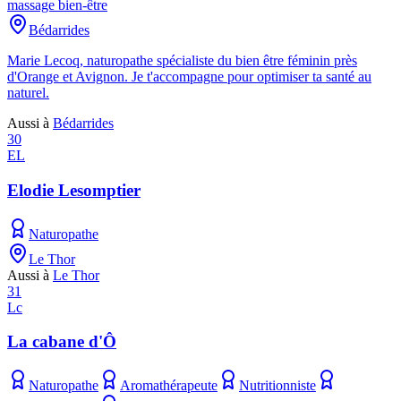
massage bien-être
Bédarrides
Marie Lecoq, naturopathe spécialiste du bien être féminin près
d'Orange et Avignon. Je t'accompagne pour optimiser ta santé au
naturel.
Aussi à
Bédarrides
30
EL
Elodie Lesomptier
Naturopathe
Le Thor
Aussi à
Le Thor
31
Lc
La cabane d'Ô
Naturopathe
Aromathérapeute
Nutritionniste