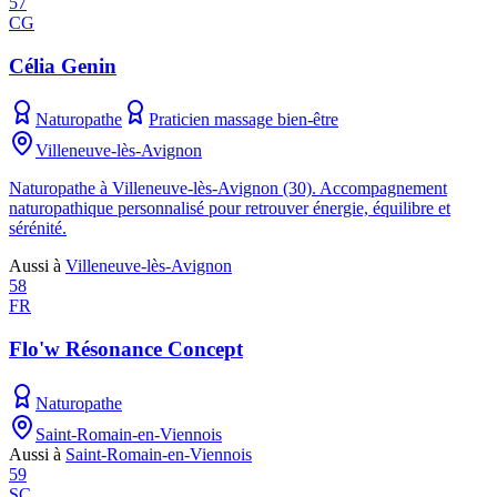
57
CG
Célia Genin
Naturopathe
Praticien massage bien-être
Villeneuve-lès-Avignon
Naturopathe à Villeneuve-lès-Avignon (30). Accompagnement
naturopathique personnalisé pour retrouver énergie, équilibre et
sérénité.
Aussi à
Villeneuve-lès-Avignon
58
FR
Flo'w Résonance Concept
Naturopathe
Saint-Romain-en-Viennois
Aussi à
Saint-Romain-en-Viennois
59
SC