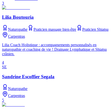
3
Lilia Boutouria
Naturopathe
Praticien massage bien-être
Praticien Shiatsu
Carpentras
Lilia Coach Holistique : accompagnements personnalisés en
naturopathie et coaching de vie ! Drainage Lymphatique et Shiatsu
crânien.
4
SE
Sandrine Escoffier Segala
Naturopathe
Carpentras
5