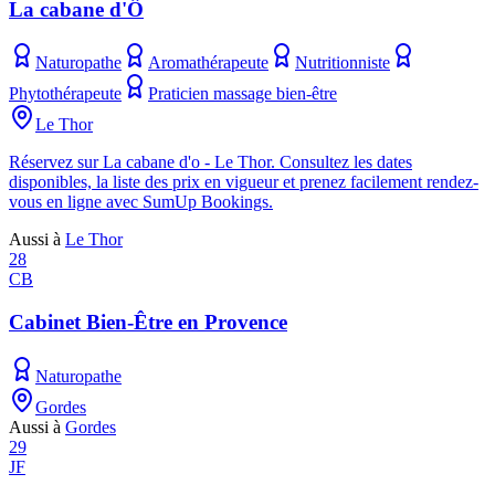
La cabane d'Ô
Naturopathe
Aromathérapeute
Nutritionniste
Phytothérapeute
Praticien massage bien-être
Le Thor
Réservez sur La cabane d'o - Le Thor. Consultez les dates
disponibles, la liste des prix en vigueur et prenez facilement rendez-
vous en ligne avec SumUp Bookings.
Aussi à
Le Thor
28
CB
Cabinet Bien-Être en Provence
Naturopathe
Gordes
Aussi à
Gordes
29
JF