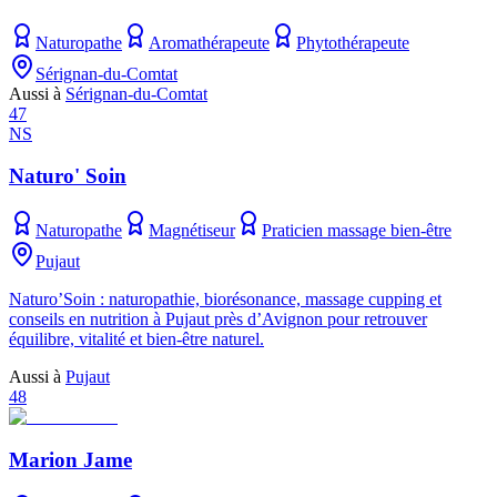
Naturopathe
Aromathérapeute
Phytothérapeute
Sérignan-du-Comtat
Aussi à
Sérignan-du-Comtat
47
NS
Naturo' Soin
Naturopathe
Magnétiseur
Praticien massage bien-être
Pujaut
Naturo’Soin : naturopathie, biorésonance, massage cupping et
conseils en nutrition à Pujaut près d’Avignon pour retrouver
équilibre, vitalité et bien-être naturel.
Aussi à
Pujaut
48
Marion Jame