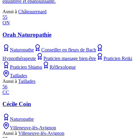
équilibrée et épanouissante.
Aussi à
Châteaurenard
55
ON
Orah Naturopathie
Naturopathe
Conseiller en fleurs de Bach
Hypnothérapeute
Praticien massage bien-être
Praticien Reiki
Praticien Shiatsu
Réflexologue
Taillades
Aussi à
Taillades
56
CC
Cécile Coin
Naturopathe
Villeneuve-lès-Avignon
Aussi à
Villeneuve-lès-Avignon