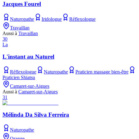
Jacques Fourel
Naturopathe
Iridologue
Réflexologue
Travaillan
Aussi à
Travaillan
30
La
L'instant au Naturel
Réflexologue
Naturopathe
Praticien massage bien-être
Praticien Shiatsu
Camaret-sur-Aigues
Aussi à
Camaret-sur-Aigues
31
Mélinda Da Silva Ferreira
Naturopathe
Orange