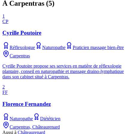
À Carpentras
(
5
)
1
CP
Cyrille Poutoire
Réflexologue
Naturopathe
Praticien massage bien-être
Carpentras
Cyrille Poutoire propose ses services en matière de réflexologie
plantaire, conseil en naturopathie et massage draino-lymphatique
dans son cabinet situé à Carpentras.
2
FF
Florence Fernandez
Naturopathe
Diététicien
Carpentras, Châteaurenard
Aussi à
Châteaurenard