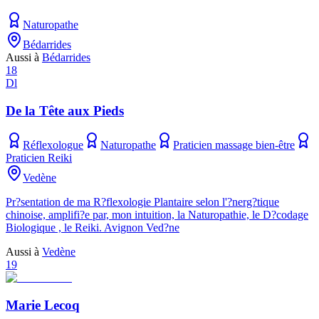
Naturopathe
Bédarrides
Aussi à
Bédarrides
18
Dl
De la Tête aux Pieds
Réflexologue
Naturopathe
Praticien massage bien-être
Praticien Reiki
Vedène
Pr?sentation de ma R?flexologie Plantaire selon l'?nerg?tique
chinoise, amplifi?e par, mon intuition, la Naturopathie, le D?codage
Biologique , le Reiki. Avignon Ved?ne
Aussi à
Vedène
19
Marie Lecoq