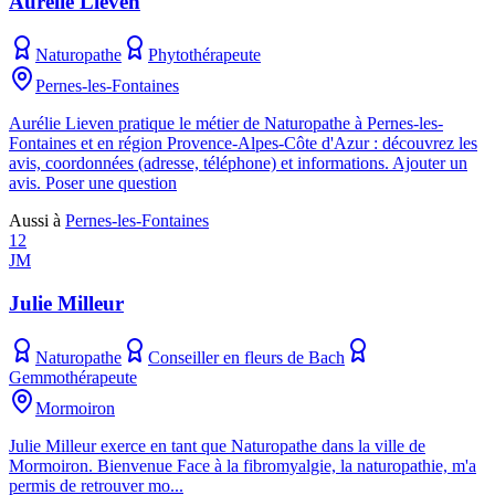
Aurélie Lieven
Naturopathe
Phytothérapeute
Pernes-les-Fontaines
Aurélie Lieven pratique le métier de Naturopathe à Pernes-les-
Fontaines et en région Provence-Alpes-Côte d'Azur : découvrez les
avis, coordonnées (adresse, téléphone) et informations. Ajouter un
avis. Poser une question
Aussi à
Pernes-les-Fontaines
12
JM
Julie Milleur
Naturopathe
Conseiller en fleurs de Bach
Gemmothérapeute
Mormoiron
Julie Milleur exerce en tant que Naturopathe dans la ville de
Mormoiron. Bienvenue Face à la fibromyalgie, la naturopathie, m'a
permis de retrouver mo...