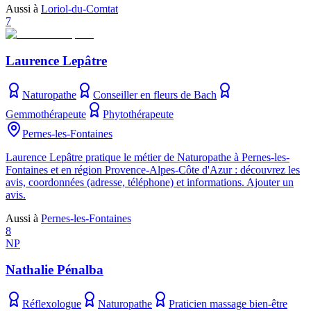
Aussi à
Loriol-du-Comtat
7
Laurence Lepâtre
Naturopathe
Conseiller en fleurs de Bach
Gemmothérapeute
Phytothérapeute
Pernes-les-Fontaines
Laurence Lepâtre pratique le métier de Naturopathe à Pernes-les-
Fontaines et en région Provence-Alpes-Côte d'Azur : découvrez les
avis, coordonnées (adresse, téléphone) et informations. Ajouter un
avis.
Aussi à
Pernes-les-Fontaines
8
NP
Nathalie Pénalba
Réflexologue
Naturopathe
Praticien massage bien-être