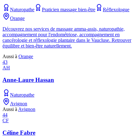
Naturopathe
Praticien massage bien-être
Réflexologue
Orange
Découvrez nos services de massage amma-assis, naturopathie,
accompagnement pour l'endométriose, accompagnement en
cancérologie et réflexologie plantaire dans le Vaucluse. Retrouver
équilibre et bien-être naturellement.
Aussi à
Orange
43
AH
Anne-Laure Hassan
Naturopathe
Avignon
Aussi à
Avignon
44
CF
Céline Fabre