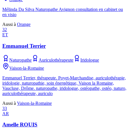
Mélinda Da Silva Naturopathe Avignon consultation en cabinet ou
en visio
Aussi à
Orange
32
ET
Emmanuel Terrier
Naturopathe
Auriculothérapeute
Iridologue
Vaison-la-Romaine
Emmanuel Terrier, thérapeute. Poyet-Marchandise, auriculothérapie,
iridologie, naturopathie, soin énergétique, Vaison la Romaine,
Vaucluse, Drôme. naturopathe, iridologue, ostéopathe, ostéo, naturo,
auriculothérapeute, auriculo
Aussi à
Vaison-la-Romaine
33
AR
Amelle ROUIS