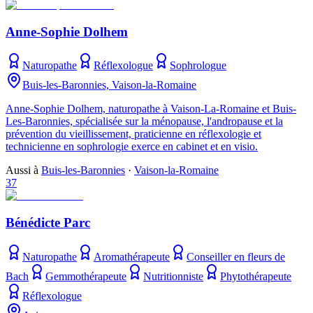
Anne-Sophie Dolhem
Naturopathe
Réflexologue
Sophrologue
Buis-les-Baronnies, Vaison-la-Romaine
Anne-Sophie Dolhem, naturopathe à Vaison-La-Romaine et Buis-
Les-Baronnies, spécialisée sur la ménopause, l'andropause et la
prévention du vieillissement, praticienne en réflexologie et
technicienne en sophrologie exerce en cabinet et en visio.
Aussi à
Buis-les-Baronnies
·
Vaison-la-Romaine
37
Bénédicte Parc
Naturopathe
Aromathérapeute
Conseiller en fleurs de
Bach
Gemmothérapeute
Nutritionniste
Phytothérapeute
Réflexologue