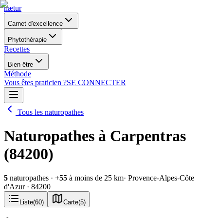
nætur
Carnet d'excellence
Phytothérapie
Recettes
Bien-être
Méthode
Vous êtes praticien ?
SE CONNECTER
Tous les naturopathes
Naturopathes à Carpentras
(84200)
5
naturopathes
·
+
55
à moins de 25 km
· Provence-Alpes-Côte
d'Azur
· 84200
Liste
(
60
)
Carte
(
5
)