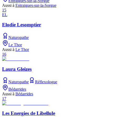
Entraigues-sur-la-Sorgue
Aussi à
Entraigues-sur-la-Sorgue
15
EL
Elodie Lesomptier
Naturopathe
Le Thor
Aussi à
Le Thor
16
Laura Gleizes
Naturopathe
Réflexologue
Bédarrides
Aussi à
Bédarrides
17
Les Energies de Libellule