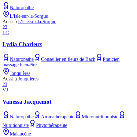
Naturopathe
L'Isle-sur-la-Sorgue
Aussi à
L'Isle-sur-la-Sorgue
22
LC
Lydia Charleux
Naturopathe
Conseiller en fleurs de Bach
Praticien
massage bien-être
Jonquières
Aussi à
Jonquières
23
VJ
Vanessa Jacquemot
Naturopathe
Aromathérapeute
Micronutritionniste
Nutritionniste
Phytothérapeute
Malaucène