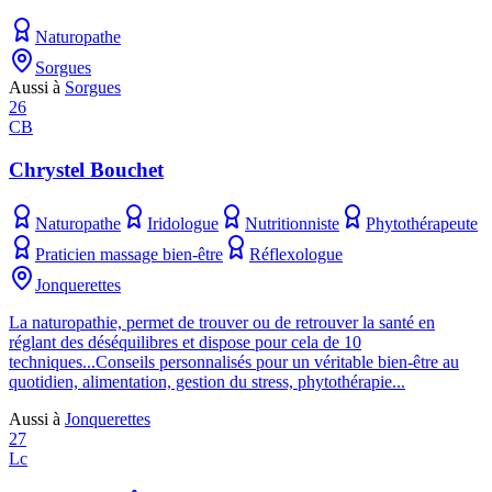
Naturopathe
Sorgues
Aussi à
Sorgues
26
CB
Chrystel Bouchet
Naturopathe
Iridologue
Nutritionniste
Phytothérapeute
Praticien massage bien-être
Réflexologue
Jonquerettes
La naturopathie, permet de trouver ou de retrouver la santé en
réglant des déséquilibres et dispose pour cela de 10
techniques...Conseils personnalisés pour un véritable bien-être au
quotidien, alimentation, gestion du stress, phytothérapie...
Aussi à
Jonquerettes
27
Lc