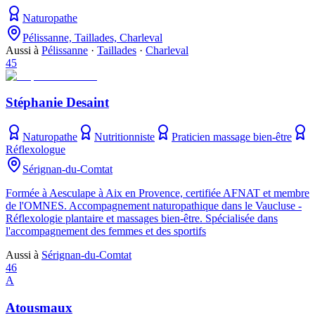
Naturopathe
Pélissanne, Taillades, Charleval
Aussi à
Pélissanne
·
Taillades
·
Charleval
45
Stéphanie Desaint
Naturopathe
Nutritionniste
Praticien massage bien-être
Réflexologue
Sérignan-du-Comtat
Formée à Aesculape à Aix en Provence, certifiée AFNAT et membre
de l'OMNES. Accompagnement naturopathique dans le Vaucluse -
Réflexologie plantaire et massages bien-être. Spécialisée dans
l'accompagnement des femmes et des sportifs
Aussi à
Sérignan-du-Comtat
46
A
Atousmaux