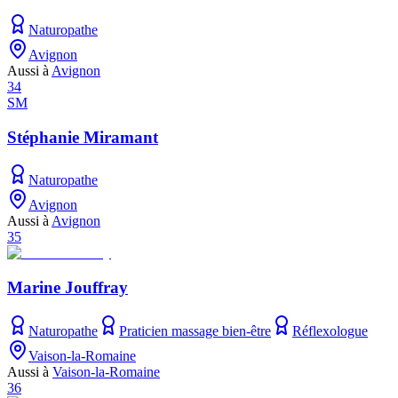
Naturopathe
Avignon
Aussi à
Avignon
34
SM
Stéphanie Miramant
Naturopathe
Avignon
Aussi à
Avignon
35
Marine Jouffray
Naturopathe
Praticien massage bien-être
Réflexologue
Vaison-la-Romaine
Aussi à
Vaison-la-Romaine
36