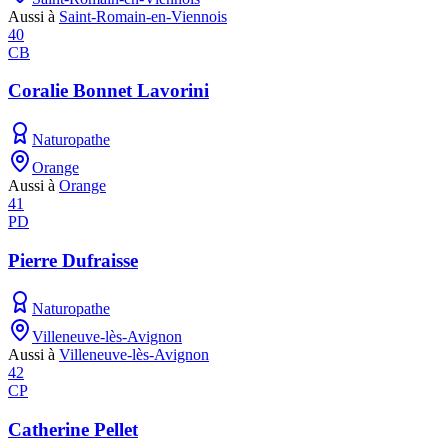
Aussi à
Saint-Romain-en-Viennois
40
CB
Coralie Bonnet Lavorini
Naturopathe
Orange
Aussi à
Orange
41
PD
Pierre Dufraisse
Naturopathe
Villeneuve-lès-Avignon
Aussi à
Villeneuve-lès-Avignon
42
CP
Catherine Pellet