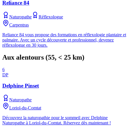
Reliance 84
Naturopathe
Réflexologue
Carpentras
Reliance 84 vous propose des formations en réflexologie plantaire et
palmaire. Avec un cycle découverte et professionnel, devenez
réflexologue en 30 jours.
Aux alentours
(
55
, < 25 km)
6
DP
Delphine Pinset
Naturopathe
Loriol-du-Comtat
Découvrez la naturopathie pour le sommeil avec Delphine
Naturopathe à Loriol-du-Comtat. Réservez dès maintenant !