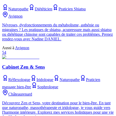
Naturopathe
Diététicien
Praticien Shiatsu
Avignon
Névroses, dysfonctionnements du métabolisme, asthénie ou
migraines ? Les pratiques de shiatsu, acupressure mais aussi shiatsu
ou diététique chinoise sont capables de traiter ces problèmes. Prenez
rendez-vous avec Nadine DANIEL.
Aussi à
Avignon
54
Cabinet Zen & Sens
Réflexologue
Iridologue
Naturopathe
Praticien
massage bien-être
Sophrologue
Châteaurenard
Découvrez Zen et Sens, votre destination pour le bien-être. En tant
que naturopathe, massothérapeute et iridologue, je vous guide vers
l'harmonie intérieure. Explorez mes services holistiques pour une vie