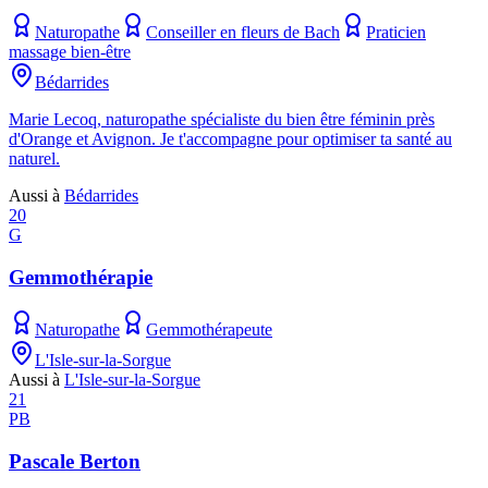
Naturopathe
Conseiller en fleurs de Bach
Praticien
massage bien-être
Bédarrides
Marie Lecoq, naturopathe spécialiste du bien être féminin près
d'Orange et Avignon. Je t'accompagne pour optimiser ta santé au
naturel.
Aussi à
Bédarrides
20
G
Gemmothérapie
Naturopathe
Gemmothérapeute
L'Isle-sur-la-Sorgue
Aussi à
L'Isle-sur-la-Sorgue
21
PB
Pascale Berton