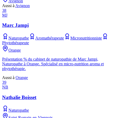
Avignon
Aussi à
Avignon
38
MJ
Marc Jampi
Naturopathe
Aromathérapeute
Micronutritionniste
Phytothérapeute
Orange
Présentation % du cabinet de naturopathie de Marc Jampi,
Naturopathe à Orange. Spécialisé en micro-nutrition aroma et
phytothérapie.
Aussi à
Orange
39
NB
Nathalie Boisset
Naturopathe
Saint-Romain-en-Viennois