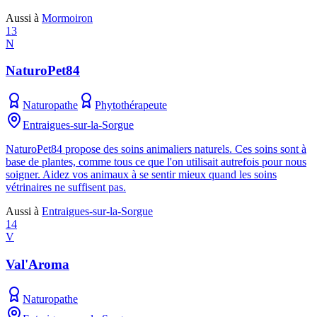
Aussi à
Mormoiron
13
N
NaturoPet84
Naturopathe
Phytothérapeute
Entraigues-sur-la-Sorgue
NaturoPet84 propose des soins animaliers naturels. Ces soins sont à
base de plantes, comme tous ce que l'on utilisait autrefois pour nous
soigner. Aidez vos animaux à se sentir mieux quand les soins
vétrinaires ne suffisent pas.
Aussi à
Entraigues-sur-la-Sorgue
14
V
Val'Aroma
Naturopathe