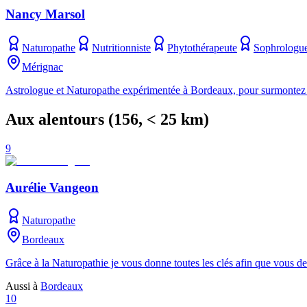
Nancy Marsol
Naturopathe
Nutritionniste
Phytothérapeute
Sophrologu
Mérignac
Astrologue et Naturopathe expérimentée à Bordeaux, pour surmontez vos
Aux alentours
(
156
, < 25 km)
9
Aurélie Vangeon
Naturopathe
Bordeaux
Grâce à la Naturopathie je vous donne toutes les clés afin que vous d
Aussi à
Bordeaux
10