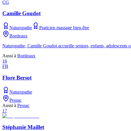
CG
Camille Goudot
Naturopathe
Praticien massage bien-être
Bordeaux
Naturopathe, Camille Goudot accueille seniors, enfants, adolescents 
Aussi à
Bordeaux
16
FB
Flore Bersot
Naturopathe
Pessac
Aussi à
Pessac
17
Stéphanie Maillet