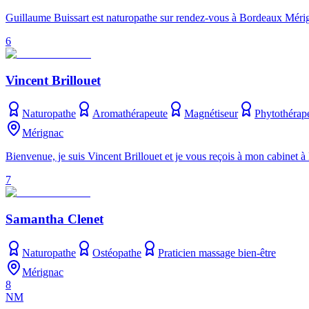
Guillaume Buissart est naturopathe sur rendez-vous à Bordeaux Mérigna
6
Vincent Brillouet
Naturopathe
Aromathérapeute
Magnétiseur
Phytothérap
Mérignac
Bienvenue, je suis Vincent Brillouet et je vous reçois à mon cabine
7
Samantha Clenet
Naturopathe
Ostéopathe
Praticien massage bien-être
Mérignac
8
NM