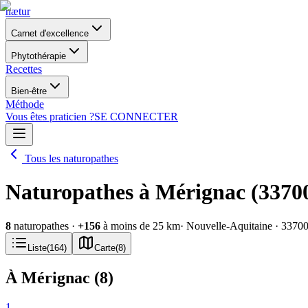
nætur
Carnet d'excellence
Phytothérapie
Recettes
Bien-être
Méthode
Vous êtes praticien ?
SE CONNECTER
Tous les naturopathes
Naturopathes à Mérignac (3370
8
naturopathes
·
+
156
à moins de 25 km
· Nouvelle-Aquitaine
· 3370
Liste
(
164
)
Carte
(
8
)
À Mérignac
(
8
)
1