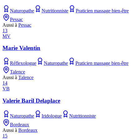
Naturopathe
Nutritionniste
Praticien massage bien-être
Pessac
Aussi à
Pessac
13
MV
Marie Valentin
Réflexologue
Naturopathe
Praticien massage bien-être
Talence
Aussi à
Talence
14
VB
Valerie Baril Delaplace
Naturopathe
Iridologue
Nutritionniste
Bordeaux
Aussi à
Bordeaux
15