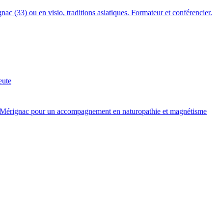
c (33) ou en visio, traditions asiatiques. Formateur et conférencier.
eute
t à Mérignac pour un accompagnement en naturopathie et magnétisme