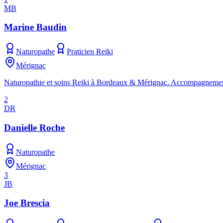
MB
Marine Baudin
Naturopathe
Praticien Reiki
Mérignac
Naturopathie et soins Reiki à Bordeaux & Mérignac. Accompagnements pe
2
DR
Danielle Roche
Naturopathe
Mérignac
3
JB
Joe Brescia