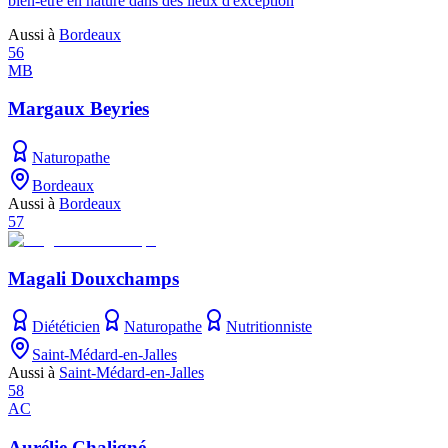
bien-être en nature dans des lieux d'exception
Aussi à
Bordeaux
56
MB
Margaux Beyries
Naturopathe
Bordeaux
Aussi à
Bordeaux
57
Magali Douxchamps
Diététicien
Naturopathe
Nutritionniste
Saint-Médard-en-Jalles
Aussi à
Saint-Médard-en-Jalles
58
AC
Aurélie Chaligné