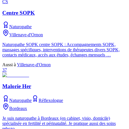
CS
Centre SOPK
Naturopathe
Villenave-d'Ornon
Naturopathe SOPK centre SOPK : Accompagnements SOPK,
massages spécifiques, interventions de thérapeutes divers SOPK,
contacts médicaux, accès aux études, échanges mensuels …
Aussi à
Villenave-d'Ornon
37
Malorie Her
Naturopathe
Réflexologue
Bordeaux
Je suis naturopathe à Bordeaux (en cabinet, visio, domicile)
spécialisée en fertilité et périnatalité. Je pratique aussi des soins
rebozo.