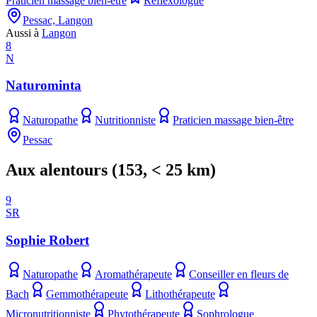
Praticien massage bien-être
Réflexologue
Pessac, Langon
Aussi à
Langon
8
N
Naturominta
Naturopathe
Nutritionniste
Praticien massage bien-être
Pessac
Aux alentours
(
153
, < 25 km)
9
SR
Sophie Robert
Naturopathe
Aromathérapeute
Conseiller en fleurs de
Bach
Gemmothérapeute
Lithothérapeute
Micronutritionniste
Phytothérapeute
Sophrologue