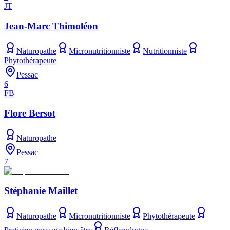
JT
Jean-Marc Thimoléon
Naturopathe
Micronutritionniste
Nutritionniste
Phytothérapeute
Pessac
6
FB
Flore Bersot
Naturopathe
Pessac
7
Stéphanie Maillet
Naturopathe
Micronutritionniste
Phytothérapeute