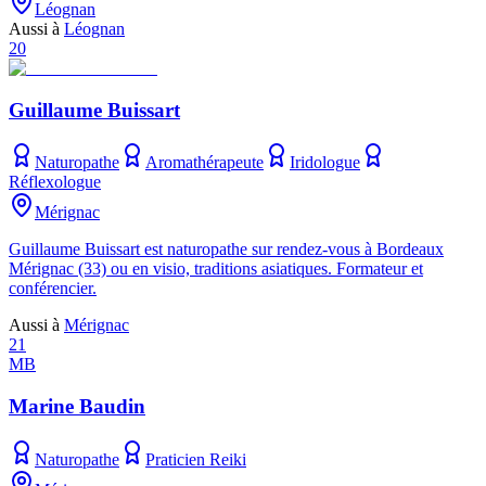
Léognan
Aussi à
Léognan
20
Guillaume Buissart
Naturopathe
Aromathérapeute
Iridologue
Réflexologue
Mérignac
Guillaume Buissart est naturopathe sur rendez-vous à Bordeaux
Mérignac (33) ou en visio, traditions asiatiques. Formateur et
conférencier.
Aussi à
Mérignac
21
MB
Marine Baudin
Naturopathe
Praticien Reiki