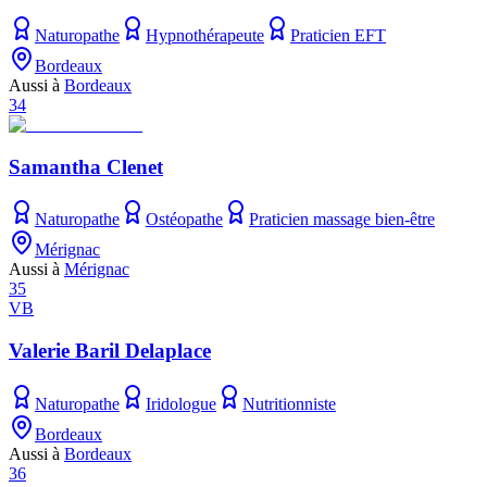
Naturopathe
Hypnothérapeute
Praticien EFT
Bordeaux
Aussi à
Bordeaux
34
Samantha Clenet
Naturopathe
Ostéopathe
Praticien massage bien-être
Mérignac
Aussi à
Mérignac
35
VB
Valerie Baril Delaplace
Naturopathe
Iridologue
Nutritionniste
Bordeaux
Aussi à
Bordeaux
36