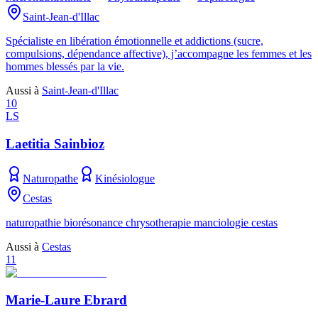
Saint-Jean-d'Illac
Spécialiste en libération émotionnelle et addictions (sucre,
compulsions, dépendance affective), j’accompagne les femmes et les
hommes blessés par la vie.
Aussi à
Saint-Jean-d'Illac
10
LS
Laetitia Sainbioz
Naturopathe
Kinésiologue
Cestas
naturopathie biorésonance chrysotherapie manciologie cestas
Aussi à
Cestas
11
Marie-Laure Ebrard