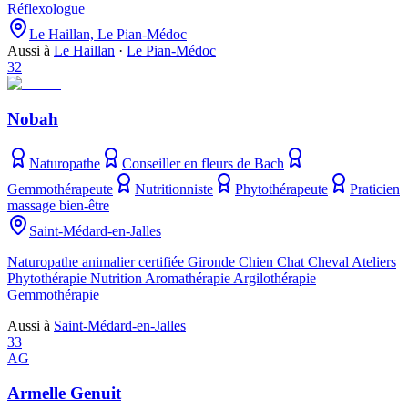
Réflexologue
Le Haillan, Le Pian-Médoc
Aussi à
Le Haillan
·
Le Pian-Médoc
32
Nobah
Naturopathe
Conseiller en fleurs de Bach
Gemmothérapeute
Nutritionniste
Phytothérapeute
Praticien
massage bien-être
Saint-Médard-en-Jalles
Naturopathe animalier certifiée Gironde Chien Chat Cheval Ateliers
Phytothérapie Nutrition Aromathérapie Argilothérapie
Gemmothérapie
Aussi à
Saint-Médard-en-Jalles
33
AG
Armelle Genuit