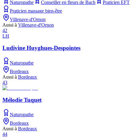
Naturopathe
Conseiller en fleurs de Bach
Praticien EFT
Praticien massage bien-être
Villenave-d'Ornon
Aussi à
Villenave-d'Ornon
42
LH
Ludivine Huyghues-Despointes
Naturopathe
Bordeaux
Aussi à
Bordeaux
43
Mélodie Tuquet
Naturopathe
Bordeaux
Aussi à
Bordeaux
44