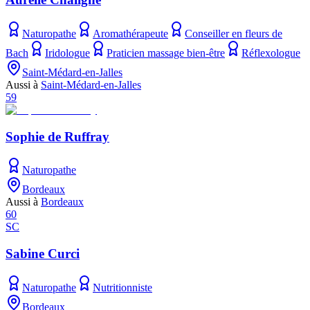
Naturopathe
Aromathérapeute
Conseiller en fleurs de
Bach
Iridologue
Praticien massage bien-être
Réflexologue
Saint-Médard-en-Jalles
Aussi à
Saint-Médard-en-Jalles
59
Sophie de Ruffray
Naturopathe
Bordeaux
Aussi à
Bordeaux
60
SC
Sabine Curci
Naturopathe
Nutritionniste
Bordeaux