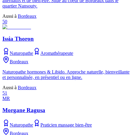
alternatifs et de bien-être. Situé au coeur de Bordeaux dans le
quartier Nansouty.
Aussi à
Bordeaux
50
Issia Thoron
Naturopathe
Aromathérapeute
Bordeaux
Naturopathe hormones & Libido. Approche naturelle, bienveillante
et personnalisée, en présentiel ou en ligne.
Aussi à
Bordeaux
51
MR
Morgane Ragusa
Naturopathe
Praticien massage bien-être
Bordeaux