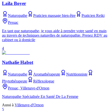
Laïla Boyer
Naturopathe
Praticien massage bien-être
Praticien Reiki
Pessac
En tant que naturopathe, je vous aide à prendre votre santé en main
au travers de techniques naturelles de naturopathie. Prenez RDV au
cabinet ou à domicile
4
Nathalie Habot
Naturopathe
Aromathérapeute
Nutritionniste
Phytothérapeute
Réflexologue
Pessac, Villenave-d'Ornon
Naturopathe Spécialisée En Santé De La Femme
Aussi à
Villenave-d'Ornon
5