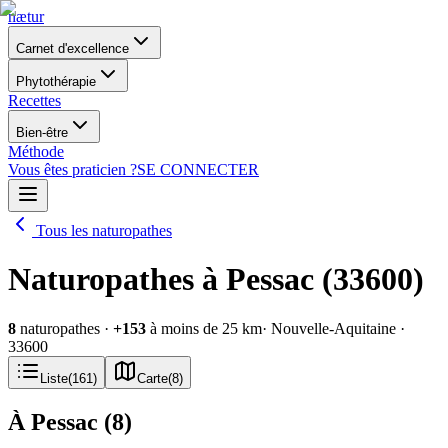
nætur
Carnet d'excellence
Phytothérapie
Recettes
Bien-être
Méthode
Vous êtes praticien ?
SE CONNECTER
Tous les naturopathes
Naturopathes à Pessac (33600)
8
naturopathes
·
+
153
à moins de 25 km
· Nouvelle-Aquitaine
·
33600
Liste
(
161
)
Carte
(
8
)
À Pessac
(
8
)