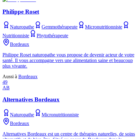
Philippe Roset
Naturopathe
Gemmothérapeute
Micronutritionniste
Nutritionniste
Phytothérapeute
Bordeaux
Philippe Roset naturopathe vous propose de devenir acteur de votre
santé. Il vous accompagne vers une alimentation saine et beaucoup
plus vivante.
Aussi à
Bordeaux
49
AB
Alternatives Bordeaux
Naturopathe
Micronutritionniste
Bordeaux
Alternatives Bordeaux est un centre de thérapies naturelles, de soins