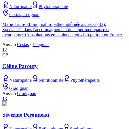
Naturopathe
Phytothérapeute
Cestas, Léognan
Marie-Laure Ebrard, naturopathe diplômée à Cestas (33).
Spécialisée dans l'accompagnement de la périménopause et
ménopause. Consultations en cabinet et en visio partout en France.
Aussi à
Cestas
·
Léognan
12
CP
Céline Parouty
Naturopathe
Nutritionniste
Phytothérapeute
Gradignan
Aussi à
Gradignan
13
Séverine Peronneau
Naturopathe
Réflexologue
Sophrologue