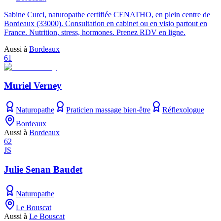
Sabine Curci, naturopathe certifiée CENATHO, en plein centre de
Bordeaux (33000). Consultation en cabinet ou en visio partout en
France. Nutrition, stress, hormones. Prenez RDV en ligne.
Aussi à
Bordeaux
61
Muriel Verney
Naturopathe
Praticien massage bien-être
Réflexologue
Bordeaux
Aussi à
Bordeaux
62
JS
Julie Senan Baudet
Naturopathe
Le Bouscat
Aussi à
Le Bouscat