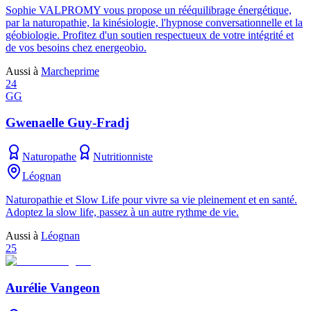
Sophie VALPROMY vous propose un rééquilibrage énergétique,
par la naturopathie, la kinésiologie, l'hypnose conversationnelle et la
géobiologie. Profitez d'un soutien respectueux de votre intégrité et
de vos besoins chez energeobio.
Aussi à
Marcheprime
24
GG
Gwenaelle Guy-Fradj
Naturopathe
Nutritionniste
Léognan
Naturopathie et Slow Life pour vivre sa vie pleinement et en santé.
Adoptez la slow life, passez à un autre rythme de vie.
Aussi à
Léognan
25
Aurélie Vangeon