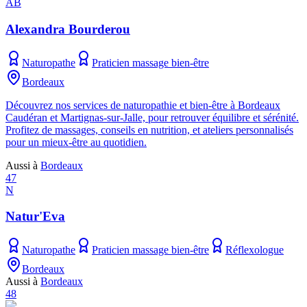
AB
Alexandra Bourderou
Naturopathe
Praticien massage bien-être
Bordeaux
Découvrez nos services de naturopathie et bien-être à Bordeaux
Caudéran et Martignas-sur-Jalle, pour retrouver équilibre et sérénité.
Profitez de massages, conseils en nutrition, et ateliers personnalisés
pour un mieux-être au quotidien.
Aussi à
Bordeaux
47
N
Natur'Eva
Naturopathe
Praticien massage bien-être
Réflexologue
Bordeaux
Aussi à
Bordeaux
48