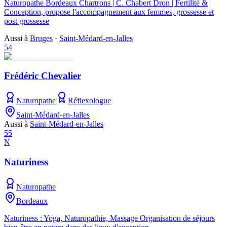
Naturopathe Bordeaux Chartrons | C. Chabert Dron | Fertilité &
Conception, propose l'accompagnement aux femmes, grossesse et
post grossesse
Aussi à
Bruges
·
Saint-Médard-en-Jalles
54
Frédéric Chevalier
Naturopathe
Réflexologue
Saint-Médard-en-Jalles
Aussi à
Saint-Médard-en-Jalles
55
N
Naturiness
Naturopathe
Bordeaux
Naturiness : Yoga, Naturopathie, Massage Organisation de séjours