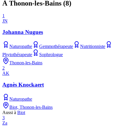
À Thonon-les-Bains
(
8
)
1
JN
Johanna Nugues
Naturopathe
Gemmothérapeute
Nutritionniste
Phytothérapeute
Sophrologue
Thonon-les-Bains
2
AK
Agnès Knockaert
Naturopathe
Biot, Thonon-les-Bains
Aussi à
Biot
3
Za