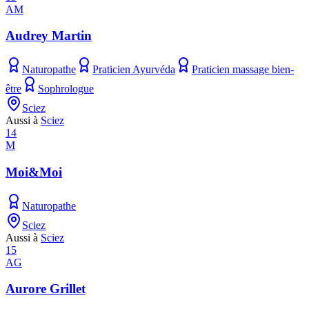
AM
Audrey Martin
Naturopathe
Praticien Ayurvéda
Praticien massage bien-
être
Sophrologue
Sciez
Aussi à
Sciez
14
M
Moi&Moi
Naturopathe
Sciez
Aussi à
Sciez
15
AG
Aurore Grillet