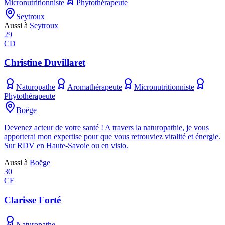
Micronutritionniste
Phytothérapeute
Seytroux
Aussi à
Seytroux
29
CD
Christine Duvillaret
Naturopathe
Aromathérapeute
Micronutritionniste
Phytothérapeute
Boëge
Devenez acteur de votre santé ! A travers la naturopathie, je vous
apporterai mon expertise pour que vous retrouviez vitalité et énergie.
Sur RDV en Haute-Savoie ou en visio.
Aussi à
Boëge
30
CF
Clarisse Forté
Naturopathe