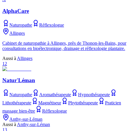
AlphaCare
Naturopathe
Réflexologue
Allinges
Cabinet de naturopathie à Allinges, près de Thonon‑les‑Bains, pour
consultations en bioélectronique, drainage et réflexologie plantaire.
Aussi à
Allinges
12
Natur'Léman
Naturopathe
Aromathérapeute
Hypnothérapeute
Lithothérapeute
Magnétiseur
Phytothérapeute
Praticien
massage bien-être
Réflexologue
Anthy-sur-Léman
Aussi à
Anthy-sur-Léman
13