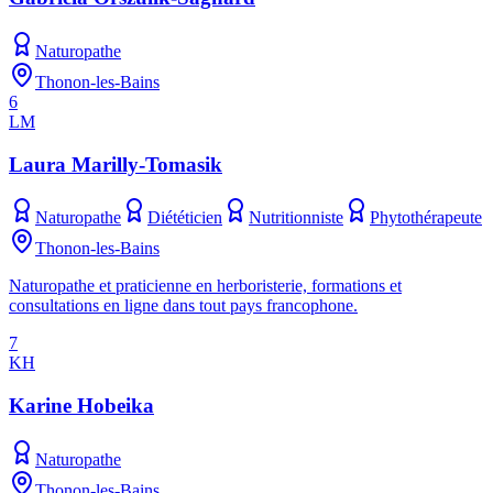
Naturopathe
Thonon-les-Bains
6
LM
Laura Marilly-Tomasik
Naturopathe
Diététicien
Nutritionniste
Phytothérapeute
Thonon-les-Bains
Naturopathe et praticienne en herboristerie, formations et
consultations en ligne dans tout pays francophone.
7
KH
Karine Hobeika
Naturopathe
Thonon-les-Bains