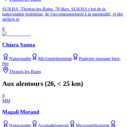
SUKHA, Thonon-les-Bains. 78 likes. SUKHA c'est de la
naturopathie holistique, de l'accompagnement à la parentalité, et des
ateliers m
8
Chiara Sanna
Naturopathe
Micronutritionniste
Praticien massage bien-
être
Thonon-les-Bains
Aux alentours
(
26
, < 25 km)
9
MM
Magali Morand
Naturopathe
Aromathérapeute
Micronutritionniste