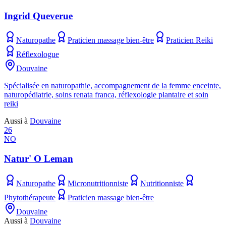
Ingrid Queverue
Naturopathe
Praticien massage bien-être
Praticien Reiki
Réflexologue
Douvaine
Spécialisée en naturopathie, accompagnement de la femme enceinte,
naturopédiatrie, soins renata franca, réflexologie plantaire et soin
reiki
Aussi à
Douvaine
26
NO
Natur' O Leman
Naturopathe
Micronutritionniste
Nutritionniste
Phytothérapeute
Praticien massage bien-être
Douvaine
Aussi à
Douvaine