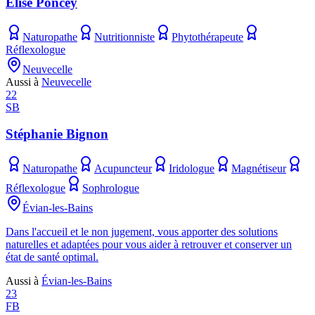
Elise Poncey
Naturopathe
Nutritionniste
Phytothérapeute
Réflexologue
Neuvecelle
Aussi à
Neuvecelle
22
SB
Stéphanie Bignon
Naturopathe
Acupuncteur
Iridologue
Magnétiseur
Réflexologue
Sophrologue
Évian-les-Bains
Dans l'accueil et le non jugement, vous apporter des solutions
naturelles et adaptées pour vous aider à retrouver et conserver un
état de santé optimal.
Aussi à
Évian-les-Bains
23
FB