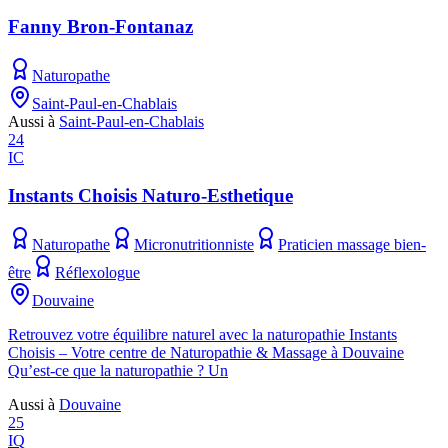
Fanny Bron-Fontanaz
Naturopathe
Saint-Paul-en-Chablais
Aussi à
Saint-Paul-en-Chablais
24
IC
Instants Choisis Naturo-Esthetique
Naturopathe
Micronutritionniste
Praticien massage bien-
être
Réflexologue
Douvaine
Retrouvez votre équilibre naturel avec la naturopathie Instants
Choisis – Votre centre de Naturopathie & Massage à Douvaine
Qu’est-ce que la naturopathie ? Un
Aussi à
Douvaine
25
IQ