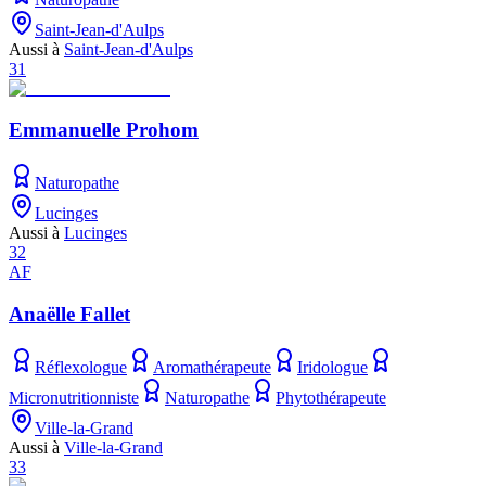
Saint-Jean-d'Aulps
Aussi à
Saint-Jean-d'Aulps
31
Emmanuelle Prohom
Naturopathe
Lucinges
Aussi à
Lucinges
32
AF
Anaëlle Fallet
Réflexologue
Aromathérapeute
Iridologue
Micronutritionniste
Naturopathe
Phytothérapeute
Ville-la-Grand
Aussi à
Ville-la-Grand
33