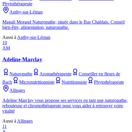
Phytothérapeute
Anthy-sur-Léman
Magali Morand Naturopathe, située dans le Bas Chablais. Conseil
bien-être, alimentation, naturopathe.
Aussi à
Anthy-sur-Léman
10
AM
Adeline Marclay
Naturopathe
Aromathérapeute
Conseiller en fleurs de
Bach
Micronutritionniste
Nutritionniste
Phytothérapeute
Allinges
Adeline Marclay vous propose ses services en tant que naturopathe,
rebouteuse et chromothérapeute pour vous aider à retrouver votre
vitalité
Aussi à
Allinges
11
A