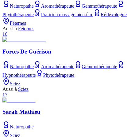
Naturopathe
Aromathérapeute
Gemmothérapeute
Phytothérapeute
Praticien massage bien-être
Réflexologue
Féternes
Aussi à
Féternes
16
Forces De Guérison
Naturopathe
Aromathérapeute
Gemmothérapeute
Hypnothérapeute
Phytothérapeute
Sciez
Aussi à
Sciez
17
Sarah Mathieu
Naturopathe
Sciez