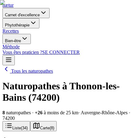
nætur
Carnet d'excellence
Phytothérapie
Recettes
Bien-être
Méthode
Vous êtes praticien ?
SE CONNECTER
Tous les naturopathes
Naturopathes à Thonon-les-
Bains (74200)
8
naturopathes
·
+
26
à moins de 25 km
· Auvergne-Rhône-Alpes
·
74200
Liste
(
34
)
Carte
(
8
)