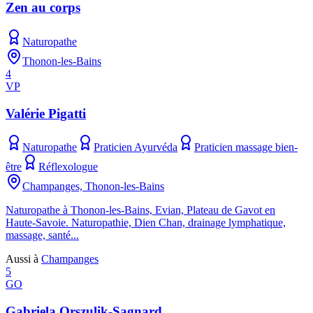
Zen au corps
Naturopathe
Thonon-les-Bains
4
VP
Valérie Pigatti
Naturopathe
Praticien Ayurvéda
Praticien massage bien-
être
Réflexologue
Champanges, Thonon-les-Bains
Naturopathe à Thonon-les-Bains, Evian, Plateau de Gavot en
Haute-Savoie. Naturopathie, Dien Chan, drainage lymphatique,
massage, santé...
Aussi à
Champanges
5
GO
Gabriela Orszulik-Sagnard