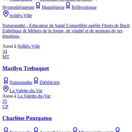
Hypnothérapeute
Magnétiseur
Réflexologue
Solliès-Ville
Naturopathe - Educateur de Santé Conseillère agréée Fleurs de Bach
Esthétique & Métiers de la forme, de vitalité et de gestions de ses
émotions,
Aussi à
Solliès-Ville
34
MT
Marilyn Trebuquet
Naturopathe
Diététicien
La Valette-du-Var
Aussi à
La Valette-du-Var
35
CP
Charlène Pourgatou