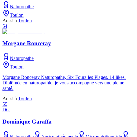
Naturopathe
Toulon
Aussi à
Toulon
54
Morgane Ronceray
Naturopathe
Toulon
Morgane Ronceray Naturopathe, Six-Fours-les-Plages. 14 likes.
Diplômée en naturopathie, je vous accompagne vers une pleine
santé.
Aussi à
Toulon
55
DG
Dominique Garaffa
Naturopathe
Auriculothérapeute
Micronutritionniste