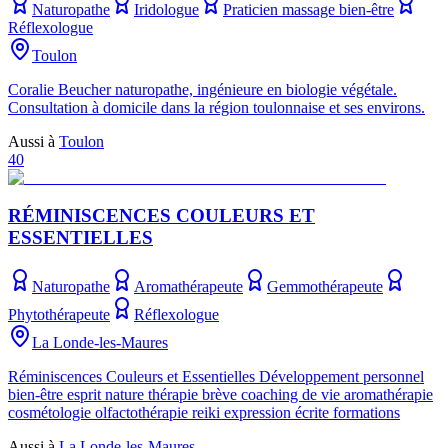
Naturopathe
Iridologue
Praticien massage bien-être
Réflexologue
Toulon
Coralie Beucher naturopathe, ingénieure en biologie végétale.
Consultation à domicile dans la région toulonnaise et ses environs.
Aussi à
Toulon
40
RÉMINISCENCES COULEURS ET
ESSENTIELLES
Naturopathe
Aromathérapeute
Gemmothérapeute
Phytothérapeute
Réflexologue
La Londe-les-Maures
Réminiscences Couleurs et Essentielles Développement personnel
bien-être esprit nature thérapie brève coaching de vie aromathérapie
cosmétologie olfactothérapie reiki expression écrite formations
Aussi à
La Londe-les-Maures