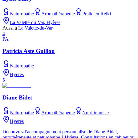
Naturopathe
Aromathérapeute
Praticien Reiki
La Valette-du-Var, Hyères
Aussi à
La Valette-du-Var
4
PA
Patricia Aste Guillou
Naturopathe
Hyères
5
Diane Bidet
Naturopathe
Aromathérapeute
Nutritionniste
Hyères
Découvrez l'accompagnement personnalisé de Diane Bidet,
nutrithérapeute et naturopathe à Hyères. Consultations en cabinet ou