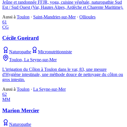
Jeûne et randonnée FFJR, yoga, cuisine végétale, naturopathie Sud
Est / Sud Ouest (Var, Hautes Alpes, Ardèche et Charente Maritime).
Aussi à
Toulon
·
Saint-Mandrier-sur-Mer
·
Ollioules
61
CG
Cécile Gueirard
Naturopathe
Micronutritionniste
Toulon, La Seyne-sur-Mer
L'irrigation du Côlon à Toulon dans le var, 83, une mesure
d'Hygiène intestinale, une méthode douce de nettoyage du côlon ou
gros intestin.
Aussi à
Toulon
·
La Seyne-sur-Mer
62
MM
Marion Mercier
Naturopathe