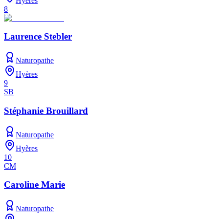
Hyères
8
Laurence Stebler
Naturopathe
Hyères
9
SB
Stéphanie Brouillard
Naturopathe
Hyères
10
CM
Caroline Marie
Naturopathe