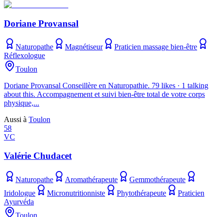
Doriane Provansal
Naturopathe
Magnétiseur
Praticien massage bien-être
Réflexologue
Toulon
Doriane Provansal Conseillère en Naturopathie. 79 likes · 1 talking
about this. Accompagnement et suivi bien-être total de votre corps
physique,...
Aussi à
Toulon
58
VC
Valérie Chudacet
Naturopathe
Aromathérapeute
Gemmothérapeute
Iridologue
Micronutritionniste
Phytothérapeute
Praticien
Ayurvéda
Toulon