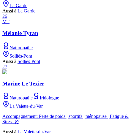
La Garde
Aussi à
La Garde
26
MT
Mélanie Tyran
Naturopathe
Solliès-Pont
Aussi à
Solliès-Pont
27
Marine Le Texier
Naturopathe
Iridologue
La Valette-du-Var
Accompagnement: Perte de poids | sportifs | ménopause | Fatigue &
Stress 🌼
Aussi à
La Valette-du-Var