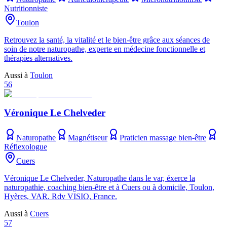
Nutritionniste
Toulon
Retrouvez la santé, la vitalité et le bien-être grâce aux séances de
soin de notre naturopathe, experte en médecine fonctionnelle et
thérapies alternatives.
Aussi à
Toulon
56
Véronique Le Chelveder
Naturopathe
Magnétiseur
Praticien massage bien-être
Réflexologue
Cuers
Véronique Le Chelveder, Naturopathe dans le var, éxerce la
naturopathie, coaching bien-être et à Cuers ou à domicile, Toulon,
Hyères, VAR. Rdv VISIO, France.
Aussi à
Cuers
57