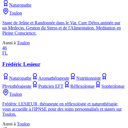
Naturopathe
Toulon
Stage de Jeûne et Randonnée dans le Var. Cure Détox.animée par
un Medecin. Gestion du Stress et de l'Alimentation. Meditation en
Pleine Conscience.
Aussi à
Toulon
46
FL
Frédéric Lesieur
Naturopathe
Aromathérapeute
Nutritionniste
Phytothérapeute
Praticien EFT
Réflexologue
Sophrologue
Toulon
Frédéric LESIEUR, thérapeute en réflexologie et naturothérapie,
vous accueille à l'IPNSE pour des soins personnalisés et stages sur
Toulon.
Aussi à
Toulon