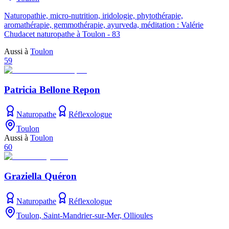
Naturopathie, micro-nutrition, iridologie, phytothérapie,
aromathérapie, gemmothérapie, ayurveda, méditation : Valérie
Chudacet naturopathe à Toulon - 83
Aussi à
Toulon
59
Patricia Bellone Repon
Naturopathe
Réflexologue
Toulon
Aussi à
Toulon
60
Graziella Quéron
Naturopathe
Réflexologue
Toulon, Saint-Mandrier-sur-Mer, Ollioules