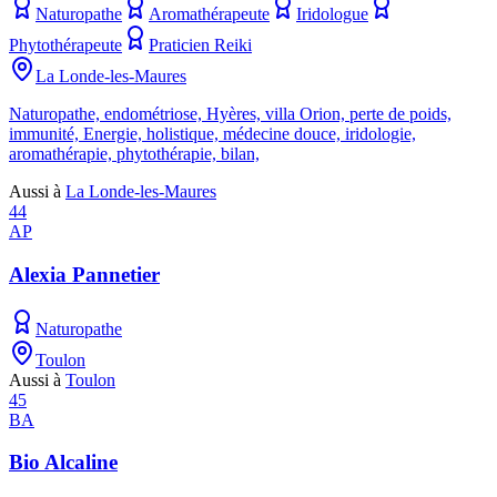
Naturopathe
Aromathérapeute
Iridologue
Phytothérapeute
Praticien Reiki
La Londe-les-Maures
Naturopathe, endométriose, Hyères, villa Orion, perte de poids,
immunité, Energie, holistique, médecine douce, iridologie,
aromathérapie, phytothérapie, bilan,
Aussi à
La Londe-les-Maures
44
AP
Alexia Pannetier
Naturopathe
Toulon
Aussi à
Toulon
45
BA
Bio Alcaline