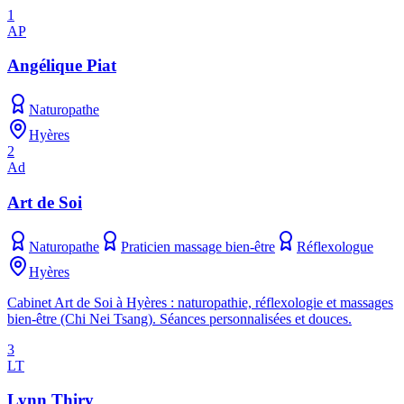
1
AP
Angélique Piat
Naturopathe
Hyères
2
Ad
Art de Soi
Naturopathe
Praticien massage bien-être
Réflexologue
Hyères
Cabinet Art de Soi à Hyères : naturopathie, réflexologie et massages
bien-être (Chi Nei Tsang). Séances personnalisées et douces.
3
LT
Lynn Thiry