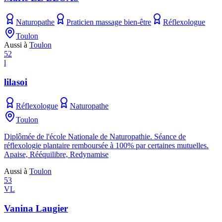
Naturopathe
Praticien massage bien-être
Réflexologue
Toulon
Aussi à
Toulon
52
l
lilasoi
Réflexologue
Naturopathe
Toulon
Diplômée de l'école Nationale de Naturopathie. Séance de
réflexologie plantaire remboursée à 100% par certaines mutuelles.
Apaise, Rééquilibre, Redynamise
Aussi à
Toulon
53
VL
Vanina Laugier