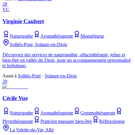
28
VC
Virginie Caubert
Naturopathe
Aromathérapeute
Magnétiseur
Solliès-Pont, Solaure-en-Diois
Découvrez des services de naturopathie, olfactothérapie, jeûne et
bien-être en vallée du Diois, pour un accompagnement personnalisé
et holistique.
Aussi à
Solliès-Pont
·
Solaure-en-Diois
29
Cécile Vue
Naturopathe
Aromathérapeute
Gemmothérapeute
Phytothérapeute
Praticien massage bien-être
Réflexologue
La Valette-du-Var, Albi