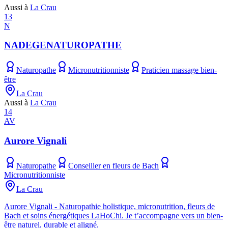
Aussi à
La Crau
13
N
NADEGENATUROPATHE
Naturopathe
Micronutritionniste
Praticien massage bien-
être
La Crau
Aussi à
La Crau
14
AV
Aurore Vignali
Naturopathe
Conseiller en fleurs de Bach
Micronutritionniste
La Crau
Aurore Vignali - Naturopathie holistique, micronutrition, fleurs de
Bach et soins énergétiques LaHoChi. Je t’accompagne vers un bien-
être naturel, durable et aligné.