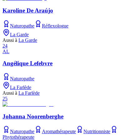
Karoline De Araújo
Naturopathe
Réflexologue
La Garde
Aussi à
La Garde
24
AL
Angélique Lefebvre
Naturopathe
La Farlède
Aussi à
La Farlède
25
Johanna Noorenberghe
Naturopathe
Aromathérapeute
Nutritionniste
Phytothérapeute