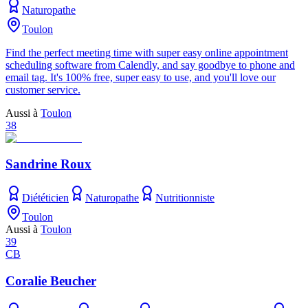
Naturopathe
Toulon
Find the perfect meeting time with super easy online appointment
scheduling software from Calendly, and say goodbye to phone and
email tag. It's 100% free, super easy to use, and you'll love our
customer service.
Aussi à
Toulon
38
Sandrine Roux
Diététicien
Naturopathe
Nutritionniste
Toulon
Aussi à
Toulon
39
CB
Coralie Beucher