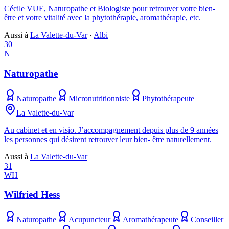
Cécile VUE, Naturopathe et Biologiste pour retrouver votre bien-
être et votre vitalité avec la phytothérapie, aromathérapie, etc.
Aussi à
La Valette-du-Var
·
Albi
30
N
Naturopathe
Naturopathe
Micronutritionniste
Phytothérapeute
La Valette-du-Var
Au cabinet et en visio. J’accompagnement depuis plus de 9 années
les personnes qui désirent retrouver leur bien- être naturellement.
Aussi à
La Valette-du-Var
31
WH
Wilfried Hess
Naturopathe
Acupuncteur
Aromathérapeute
Conseiller