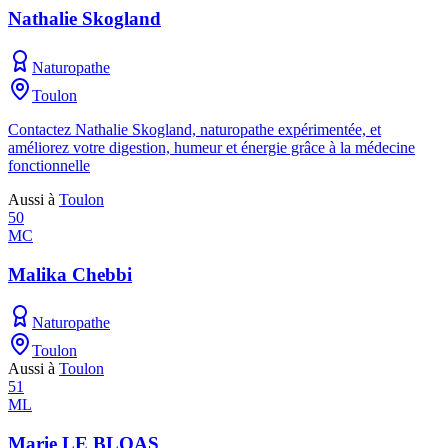
Nathalie Skogland
Naturopathe
Toulon
Contactez Nathalie Skogland, naturopathe expérimentée, et
améliorez votre digestion, humeur et énergie grâce à la médecine
fonctionnelle
Aussi à
Toulon
50
MC
Malika Chebbi
Naturopathe
Toulon
Aussi à
Toulon
51
ML
Marie LE BLOAS