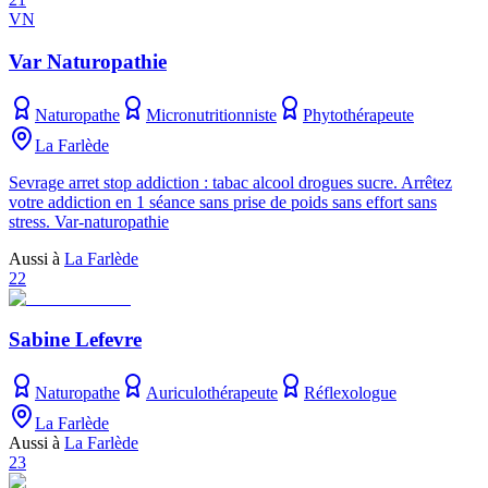
VN
Var Naturopathie
Naturopathe
Micronutritionniste
Phytothérapeute
La Farlède
Sevrage arret stop addiction : tabac alcool drogues sucre. Arrêtez
votre addiction en 1 séance sans prise de poids sans effort sans
stress. Var-naturopathie
Aussi à
La Farlède
22
Sabine Lefevre
Naturopathe
Auriculothérapeute
Réflexologue
La Farlède
Aussi à
La Farlède
23