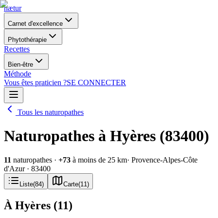
nætur
Carnet d'excellence
Phytothérapie
Recettes
Bien-être
Méthode
Vous êtes praticien ?
SE CONNECTER
Tous les naturopathes
Naturopathes à Hyères (83400)
11
naturopathes
·
+
73
à moins de 25 km
· Provence-Alpes-Côte
d'Azur
· 83400
Liste
(
84
)
Carte
(
11
)
À Hyères
(
11
)