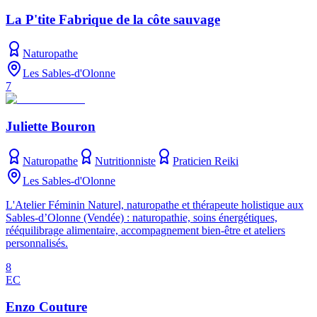
La P'tite Fabrique de la côte sauvage
Naturopathe
Les Sables-d'Olonne
7
Juliette Bouron
Naturopathe
Nutritionniste
Praticien Reiki
Les Sables-d'Olonne
L'Atelier Féminin Naturel, naturopathe et thérapeute holistique aux
Sables‑d’Olonne (Vendée) : naturopathie, soins énergétiques,
rééquilibrage alimentaire, accompagnement bien‑être et ateliers
personnalisés.
8
EC
Enzo Couture