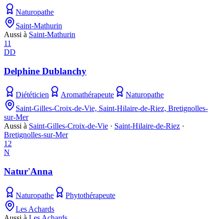
Naturopathe
Saint-Mathurin
Aussi à
Saint-Mathurin
11
DD
Delphine Dublanchy
Diététicien
Aromathérapeute
Naturopathe
Saint-Gilles-Croix-de-Vie, Saint-Hilaire-de-Riez, Bretignolles-
sur-Mer
Aussi à
Saint-Gilles-Croix-de-Vie
·
Saint-Hilaire-de-Riez
·
Bretignolles-sur-Mer
12
N
Natur'Anna
Naturopathe
Phytothérapeute
Les Achards
Aussi à
Les Achards