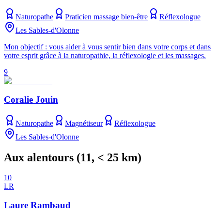
Naturopathe
Praticien massage bien-être
Réflexologue
Les Sables-d'Olonne
Mon objectif : vous aider à vous sentir bien dans votre corps et dans
votre esprit grâce à la naturopathie, la réflexologie et les massages.
9
Coralie Jouin
Naturopathe
Magnétiseur
Réflexologue
Les Sables-d'Olonne
Aux alentours
(
11
, < 25 km)
10
LR
Laure Rambaud