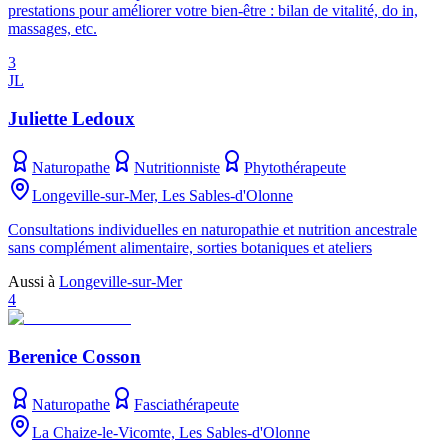
prestations pour améliorer votre bien-être : bilan de vitalité, do in,
massages, etc.
3
JL
Juliette Ledoux
Naturopathe
Nutritionniste
Phytothérapeute
Longeville-sur-Mer, Les Sables-d'Olonne
Consultations individuelles en naturopathie et nutrition ancestrale
sans complément alimentaire, sorties botaniques et ateliers
Aussi à
Longeville-sur-Mer
4
Berenice Cosson
Naturopathe
Fasciathérapeute
La Chaize-le-Vicomte, Les Sables-d'Olonne