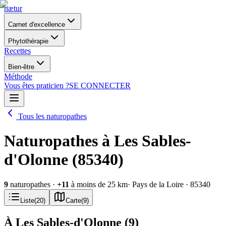
nætur
Carnet d'excellence
Phytothérapie
Recettes
Bien-être
Méthode
Vous êtes praticien ?
SE CONNECTER
Tous les naturopathes
Naturopathes à Les Sables-
d'Olonne (85340)
9
naturopathes
·
+
11
à moins de 25 km
· Pays de la Loire
· 85340
Liste
(
20
)
Carte
(
9
)
À Les Sables-d'Olonne
(
9
)