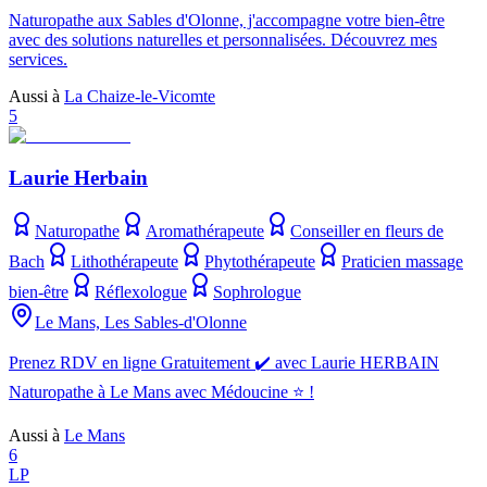
Naturopathe aux Sables d'Olonne, j'accompagne votre bien-être
avec des solutions naturelles et personnalisées. Découvrez mes
services.
Aussi à
La Chaize-le-Vicomte
5
Laurie Herbain
Naturopathe
Aromathérapeute
Conseiller en fleurs de
Bach
Lithothérapeute
Phytothérapeute
Praticien massage
bien-être
Réflexologue
Sophrologue
Le Mans, Les Sables-d'Olonne
Prenez RDV en ligne Gratuitement ✔️ avec Laurie HERBAIN
Naturopathe à Le Mans avec Médoucine ⭐ !
Aussi à
Le Mans
6
LP